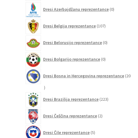
0
Dresi Azerbajdžanu reprezentance
0
izdelkov
107
Dresi Belgija reprezentance
107
izdelkov
0
Dresi Belorusijo reprezentance
0
izdelkov
0
Dresi Bolgarijo reprezentance
0
izdelkov
Dresi Bosna in Hercegovina reprezentance
20
20
izdelkov
223
Dresi Brazilija reprezentance
223
izdelkov
2
Dresi Češčina reprezentance
2
izdelka
5
Dresi Čile reprezentance
5
izdelkov