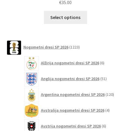
€
35.00
Ta
Select options
izdelek
ima
več
različic.
1223
Nogometni dresi SP 2026
1223
izdelkov
Možnosti
lahko
6
Alžirija nogometni dresi SP 2026
6
izberete
izdelkov
na
51
Anglija nogometni dresi SP 2026
51
strani
izdelkov
izdelka
120
Argentina nogometni dresi SP 2026
120
izdelkov
4
Avstralija nogometni dresi SP 2026
4
izdelki
6
Avstrija nogometni dresi SP 2026
6
izdelkov