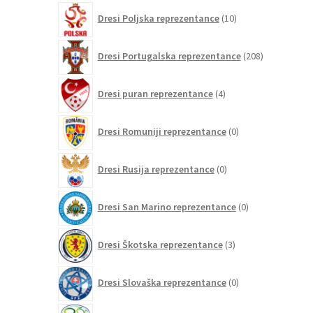
10
Dresi Poljska reprezentance
10
izdelkov
208
Dresi Portugalska reprezentance
208
izdelkov
4
Dresi puran reprezentance
4
izdelki
0
Dresi Romuniji reprezentance
0
izdelkov
0
Dresi Rusija reprezentance
0
izdelkov
0
Dresi San Marino reprezentance
0
izdelkov
3
Dresi Škotska reprezentance
3
izdelki
0
Dresi Slovaška reprezentance
0
izdelkov
2