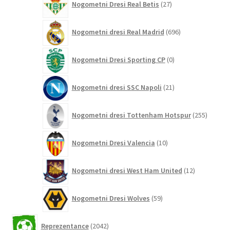
Nogometni Dresi Real Betis
27
izdelkov
696
Nogometni dresi Real Madrid
696
izdelkov
0
Nogometni Dresi Sporting CP
0
izdelkov
21
Nogometni dresi SSC Napoli
21
izdelkov
255
Nogometni dresi Tottenham Hotspur
255
izdelko
10
Nogometni Dresi Valencia
10
izdelkov
12
Nogometni dresi West Ham United
12
izdelkov
59
Nogometni Dresi Wolves
59
izdelkov
2042
Reprezentance
2042