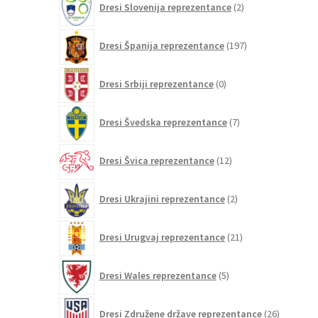
Dresi Slovenija reprezentance
2
izdelka
197
Dresi Španija reprezentance
197
izdelkov
0
Dresi Srbiji reprezentance
0
izdelkov
7
Dresi Švedska reprezentance
7
izdelkov
12
Dresi Švica reprezentance
12
izdelkov
2
Dresi Ukrajini reprezentance
2
izdelka
21
Dresi Urugvaj reprezentance
21
izdelkov
5
Dresi Wales reprezentance
5
izdelkov
26
Dresi Združene države reprezentance
26