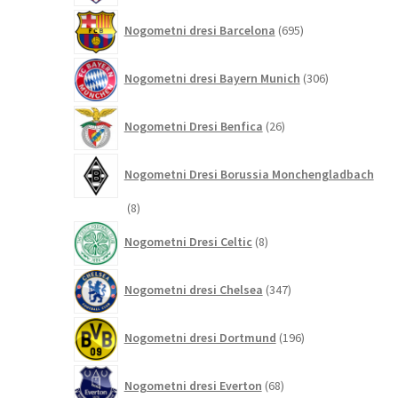
695
Nogometni dresi Barcelona
695
izdelkov
306
Nogometni dresi Bayern Munich
306
izdelkov
26
Nogometni Dresi Benfica
26
izdelkov
Nogometni Dresi Borussia Monchengladbach
8
8
izdelkov
8
Nogometni Dresi Celtic
8
izdelkov
347
Nogometni dresi Chelsea
347
izdelkov
196
Nogometni dresi Dortmund
196
izdelkov
68
Nogometni dresi Everton
68
izdelkov