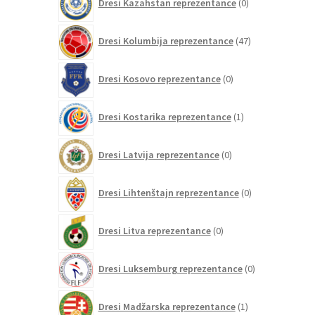
Dresi Kazahstan reprezentance
0
izdelkov
47
Dresi Kolumbija reprezentance
47
izdelkov
0
Dresi Kosovo reprezentance
0
izdelkov
1
Dresi Kostarika reprezentance
1
izdelek
0
Dresi Latvija reprezentance
0
izdelkov
0
Dresi Lihtenštajn reprezentance
0
izdelkov
0
Dresi Litva reprezentance
0
izdelkov
0
Dresi Luksemburg reprezentance
0
izdelkov
1
Dresi Madžarska reprezentance
1
izdelek