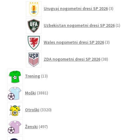
3
Urugvaj nogometni dresi SP 2026
3
izdelki
1
Uzbekistan nogometni dresi SP 2026
1
izdelek
3
Wales nogometni dresi SP 2026
3
izdelki
38
ZDA nogometni dresi SP 2026
38
izdelkov
13
Trening
13
izdelkov
3881
Moški
3881
izdelkov
3320
Otroški
3320
izdelkov
497
Ženski
497
izdelkov
6200