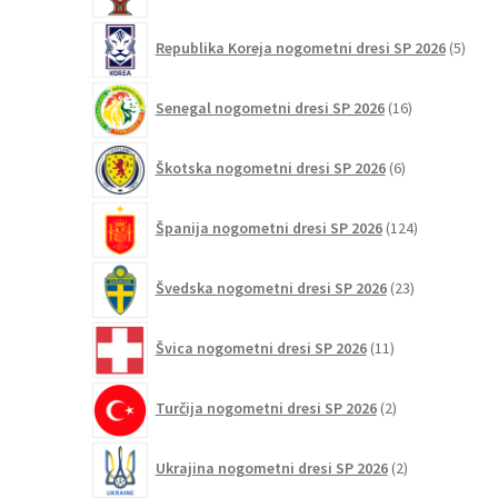
5
Republika Koreja nogometni dresi SP 2026
5
izdel
16
Senegal nogometni dresi SP 2026
16
izdelkov
6
Škotska nogometni dresi SP 2026
6
izdelkov
124
Španija nogometni dresi SP 2026
124
izdelkov
23
Švedska nogometni dresi SP 2026
23
izdelkov
11
Švica nogometni dresi SP 2026
11
izdelkov
2
Turčija nogometni dresi SP 2026
2
izdelka
2
Ukrajina nogometni dresi SP 2026
2
izdelka