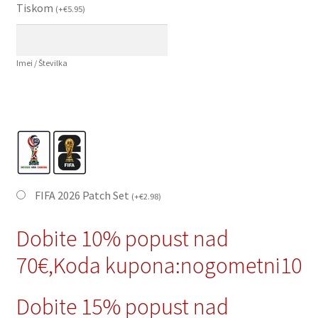
Tiskom
(
+
€
5.95
)
Imei / Številka
FIFA 2026 Patch Set
(
+
€
2.98
)
Dobite 10% popust nad
70€,Koda kupona:nogometni10
Dobite 15% popust nad