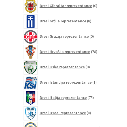
0
Dresi Gibraltar reprezentance
0
izdelkov
8
Dresi Grčija reprezentance
8
izdelkov
0
Dresi Gruzija reprezentance
0
izdelkov
78
Dresi Hrvaška reprezentance
78
izdelkov
0
Dresi Irska reprezentance
0
izdelkov
1
Dresi Islandija reprezentance
1
izdelek
75
Dresi Italija reprezentance
75
izdelkov
0
Dresi Izrael reprezentance
0
izdelkov
0