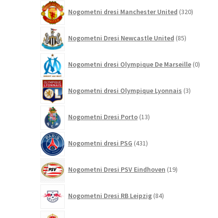
320
Nogometni dresi Manchester United
320
izdelkov
85
Nogometni Dresi Newcastle United
85
izdelkov
0
Nogometni dresi Olympique De Marseille
0
izdelk
3
Nogometni dresi Olympique Lyonnais
3
izdelki
13
Nogometni Dresi Porto
13
izdelkov
431
Nogometni dresi PSG
431
izdelkov
19
Nogometni Dresi PSV Eindhoven
19
izdelkov
84
Nogometni Dresi RB Leipzig
84
izdelkov
27