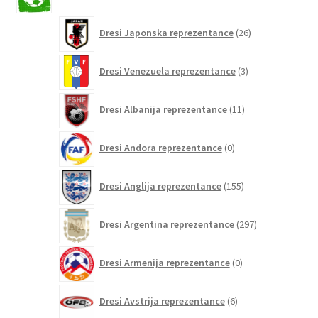
izdelkov
26
Dresi Japonska reprezentance
26
izdelkov
3
Dresi Venezuela reprezentance
3
izdelki
11
Dresi Albanija reprezentance
11
izdelkov
0
Dresi Andora reprezentance
0
izdelkov
155
Dresi Anglija reprezentance
155
izdelkov
297
Dresi Argentina reprezentance
297
izdelkov
0
Dresi Armenija reprezentance
0
izdelkov
6
Dresi Avstrija reprezentance
6
izdelkov