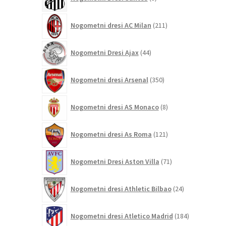
izdelkov
211
Nogometni dresi AC Milan
211
izdelkov
44
Nogometni Dresi Ajax
44
izdelkov
350
Nogometni dresi Arsenal
350
izdelkov
8
Nogometni dresi AS Monaco
8
izdelkov
121
Nogometni dresi As Roma
121
izdelkov
71
Nogometni Dresi Aston Villa
71
izdelkov
24
Nogometni dresi Athletic Bilbao
24
izdelkov
184
Nogometni dresi Atletico Madrid
184
izdelkov