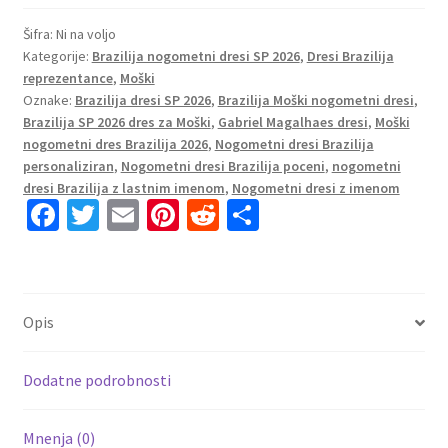
Brazilija
SP
Šifra:
Ni na voljo
Kategorije:
Brazilija nogometni dresi SP 2026
,
Dresi Brazilija
2026
reprezentance
,
Moški
Gabriel
Oznake:
Brazilija dresi SP 2026
,
Brazilija Moški nogometni dresi
,
Magalhaes
Brazilija SP 2026 dres za Moški
,
Gabriel Magalhaes dresi
,
Moški
#3
nogometni dres Brazilija 2026
,
Nogometni dresi Brazilija
Domači
personaliziran
,
Nogometni dresi Brazilija poceni
,
nogometni
rumena
dresi Brazilija z lastnim imenom
,
Nogometni dresi z imenom
Fa
T
E
Pi
R
S
Moški
količina
ce
wi
m
nt
e
h
b
tt
ai
er
d
ar
o
er
l
es
di
e
Opis
o
t
t
k
Dodatne podrobnosti
Mnenja (0)