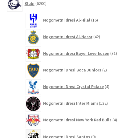
Klubi
6200
izdelkov
16
Nogometni dresi Al-Hilal
16
izdelkov
42
Nogometni dresi Al-Nassr
42
izdelkov
31
Nogometni dresi Bayer Leverkusen
31
izdelkov
2
Nogometni Dresi Boca Juniors
2
izdelka
4
Nogometni Dresi Crystal Palace
4
izdelki
132
Nogometni dresi Inter Miami
132
izdelkov
4
Nogometni dresi New York Red Bulls
4
izdelki
9
Nogometni Dresi Santos
9