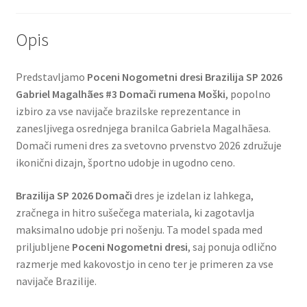
Opis
Predstavljamo
Poceni Nogometni dresi Brazilija SP 2026
Gabriel Magalhães #3 Domači rumena Moški
, popolno
izbiro za vse navijače brazilske reprezentance in
zanesljivega osrednjega branilca Gabriela Magalhãesa.
Domači rumeni dres za svetovno prvenstvo 2026 združuje
ikonični dizajn, športno udobje in ugodno ceno.
Brazilija SP 2026 Domači
dres je izdelan iz lahkega,
zračnega in hitro sušečega materiala, ki zagotavlja
maksimalno udobje pri nošenju. Ta model spada med
priljubljene
Poceni Nogometni dresi
, saj ponuja odlično
razmerje med kakovostjo in ceno ter je primeren za vse
navijače Brazilije.