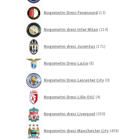
13
Nogometni Dresi Feyenoord
13
izdelkov
219
Nogometni dresi Inter Milan
219
izdelkov
171
Nogometni dresi Juventus
171
izdelkov
8
Nogometni Dresi Lazio
8
izdelkov
0
Nogometni Dresi Leicester City
0
izdelkov
4
Nogometni Dresi Lille OSC
4
izdelki
350
Nogometni dresi Liverpool
350
izdelkov
458
Nogometni dresi Manchester City
458
izdelkov