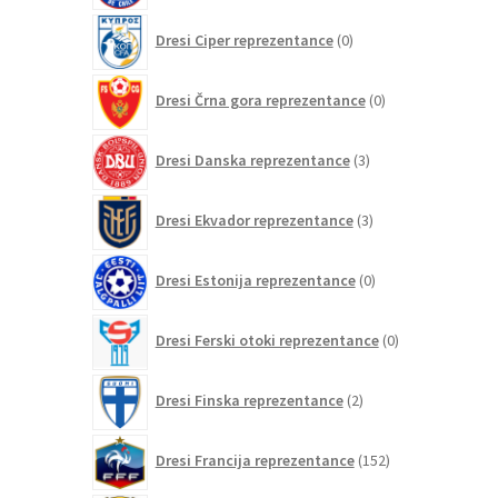
0
Dresi Ciper reprezentance
0
izdelkov
0
Dresi Črna gora reprezentance
0
izdelkov
3
Dresi Danska reprezentance
3
izdelki
3
Dresi Ekvador reprezentance
3
izdelki
0
Dresi Estonija reprezentance
0
izdelkov
0
Dresi Ferski otoki reprezentance
0
izdelkov
2
Dresi Finska reprezentance
2
izdelka
152
Dresi Francija reprezentance
152
izdelkov