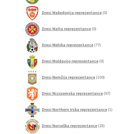
0
Dresi Makedonija reprezentance
0
izdelkov
0
Dresi Malta reprezentance
0
izdelkov
77
Dresi Mehika reprezentance
77
izdelkov
0
Dresi Moldavijo reprezentance
0
izdelkov
109
Dresi Nemčija reprezentance
109
izdelkov
97
Dresi Nizozemska reprezentance
97
izdelkov
1
Dresi Northern Irska reprezentance
1
izdelek
28
Dresi Norveška reprezentance
28
izdelkov