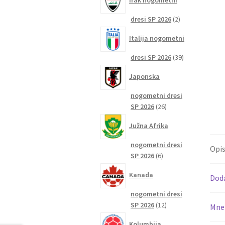
Irak nogometni
2
dresi SP 2026
2
izdelka
Italija nogometni
39
dresi SP 2026
39
izdelkov
Japonska
nogometni dresi
26
SP 2026
26
izdelkov
Južna Afrika
nogometni dresi
Opi
6
SP 2026
6
izdelkov
Kanada
Dod
nogometni dresi
12
SP 2026
12
Mnen
izdelkov
Kolumbija