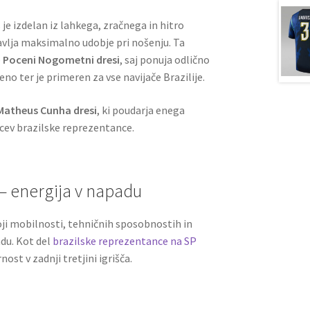
 je izdelan iz lahkega, zračnega in hitro
avlja maksimalno udobje pri nošenju. Ta
e
Poceni Nogometni dresi
, saj ponuja odlično
no ter je primeren za vse navijače Brazilije.
Matheus Cunha dresi
, ki poudarja enega
ev brazilske reprezentance.
– energija v napadu
ji mobilnosti, tehničnih sposobnostih in
adu. Kot del
brazilske reprezentance na SP
ost v zadnji tretjini igrišča.