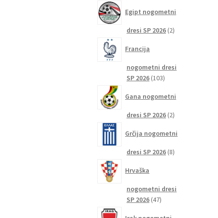
izdelkov
Egipt nogometni
2
dresi SP 2026
2
izdelka
Francija
nogometni dresi
103
SP 2026
103
izdelki
Gana nogometni
2
dresi SP 2026
2
izdelka
Grčija nogometni
8
dresi SP 2026
8
izdelkov
Hrvaška
nogometni dresi
47
SP 2026
47
izdelkov