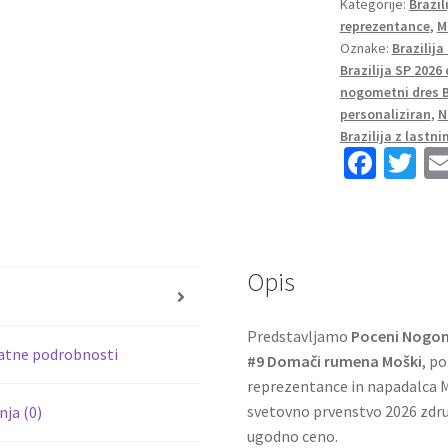
Kategorije:
Brazil
2026
reprezentance
,
M
Matheus
Oznake:
Brazilija
Cunha
Brazilija SP 2026
#9
nogometni dres B
Domači
personaliziran
,
N
rumena
Brazilija z last
Fa
T
Moški
količina
ce
wi
b
tt
o
er
Opis
o
s
k
Predstavljamo
Poceni Nogome
atne podrobnosti
#9 Domači rumena Moški
, p
reprezentance in napadalca 
svetovno prvenstvo 2026 združ
ja (0)
ugodno ceno.