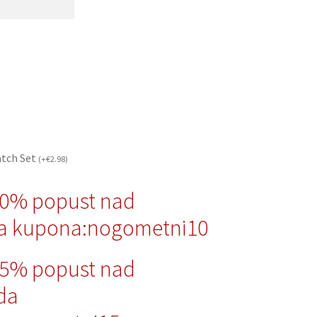
atch Set
(
+
€
2.98
)
10% popust nad
a kupona:nogometni10
15% popust nad
da