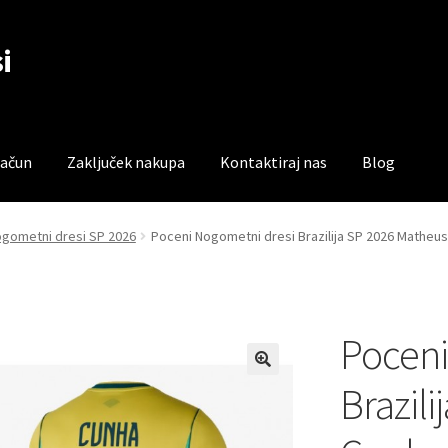
i
račun
Zaključek nakupa
Kontaktiraj nas
Blog
čun
Trgovina
Zaključek nakupa
nogometni dresi SP 2026
Poceni Nogometni dresi Brazilija SP 2026 Matheu
Poceni
Brazil