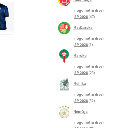
nogometni dresi
47
SP 2026
47
izdelkov
Madžarska
nogometni dresi
1
SP 2026
1
izdelek
Maroko
nogometni dresi
23
SP 2026
23
izdelkov
Mehika
nogometni dresi
32
SP 2026
32
izdelkov
Nemčija
nogometni dresi