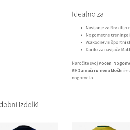
Idealno za
Navijanje za Brazilijo 
Nogometne treninge i
Vsakodnevni športni s
Darilo za navijače Ma
Naročite svoj
Poceni Nogomet
#9 Domači rumena Moški
še 
nogometa.
dobni izdelki