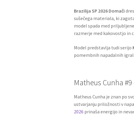
Brazilija SP 2026 Domači
dres
sušečega materiala, ki zagot
model spada med priljubljen
razmerje med kakovostjo in ce
Model predstavlja tudi serijo
pomembnih napadalnih igralc
Matheus Cunha #9 
Matheus Cunha je znan po svo
ustvarjanju priložnosti v nap
2026
prinaša energijo in nevarn