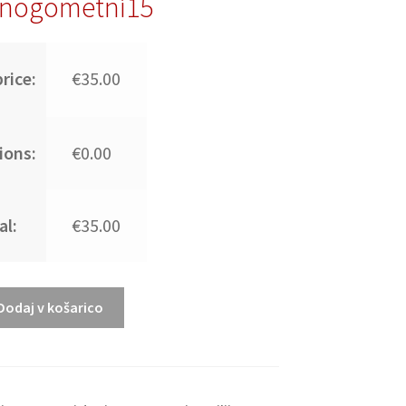
nogometni15
rice:
€35.00
ions:
€0.00
al:
€35.00
Dodaj v košarico