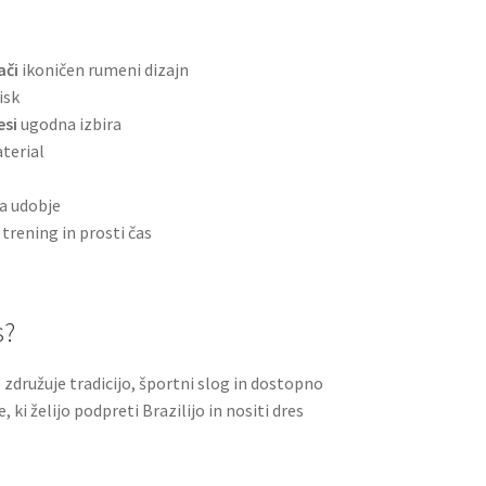
ači
ikoničen rumeni dizajn
isk
esi
ugodna izbira
terial
za udobje
 trening in prosti čas
s?
 združuje tradicijo, športni slog in dostopno
, ki želijo podpreti Brazilijo in nositi dres