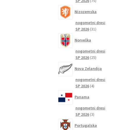
75
SP 2026
75
izdelkov
Nizozemska
nogometni dresi
31
SP 2026
31
izdelkov
Norveška
nogometni dresi
25
SP 2026
25
izdelkov
Nova Zelandija
nogometni dresi
4
SP 2026
4
izdelki
Panama
nogometni dresi
3
SP 2026
3
izdelki
Portugalska