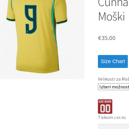
Cunha
Moški
€
35.00
Size Chart
Velikosti za Mo
Tiskom
(
+
€
5.95
)