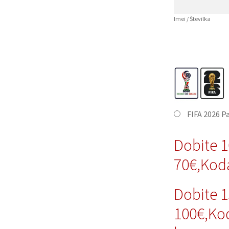
Imei / Številka
FIFA 2026 P
Dobite 
70€,Kod
Dobite 
100€,Ko