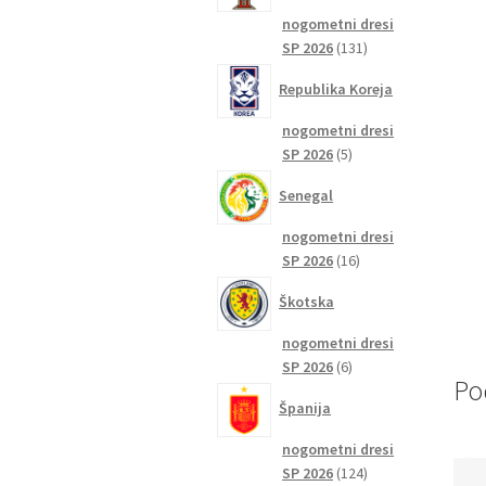
nogometni dresi
131
SP 2026
131
izdelkov
Republika Koreja
nogometni dresi
5
SP 2026
5
izdelkov
Senegal
nogometni dresi
16
SP 2026
16
izdelkov
Škotska
nogometni dresi
6
SP 2026
6
Po
izdelkov
Španija
nogometni dresi
124
SP 2026
124