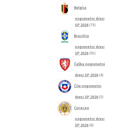
izdelkov
Belgija
nogometni dresi
75
SP 2026
75
izdelkov
Brazilija
nogometni dresi
91
SP 2026
91
izdelkov
Češka nogometni
4
dresi SP 2026
4
izdelki
Čile nogometni
5
dresi SP 2026
5
izdelkov
Curaçao
nogometni dresi
6
SP 2026
6