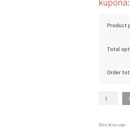
kupona:
Product p
Total opt
Order tot
Poceni
Nogometni
dresi
Brazilija
SP
Šifra:
Ni na voljo