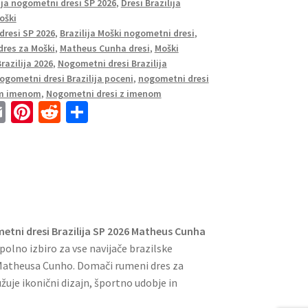
ija nogometni dresi SP 2026
,
Dresi Brazilija
oški
 dresi SP 2026
,
Brazilija Moški nogometni dresi
,
 dres za Moški
,
Matheus Cunha dresi
,
Moški
razilija 2026
,
Nogometni dresi Brazilija
ogometni dresi Brazilija poceni
,
nogometni dresi
nim imenom
,
Nogometni dresi z imenom
E
Pi
R
S
m
nt
e
h
ai
er
d
ar
l
es
di
e
t
t
tni dresi Brazilija SP 2026 Matheus Cunha
opolno izbiro za vse navijače brazilske
Matheusa Cunho. Domači rumeni dres za
uje ikonični dizajn, športno udobje in