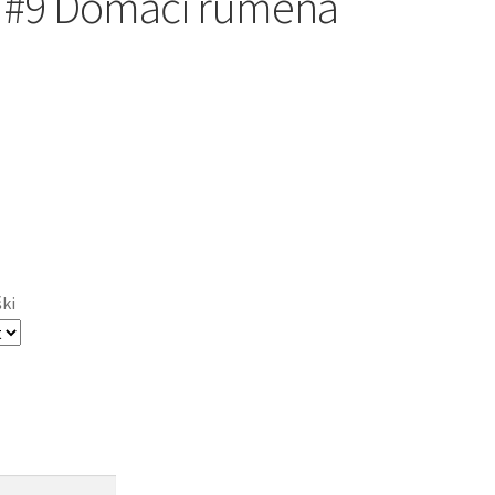
 #9 Domači rumena
ški