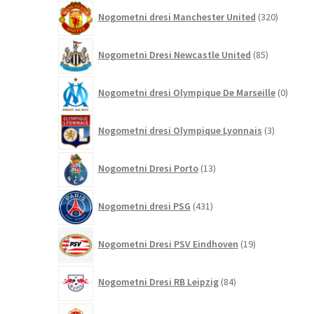
320
Nogometni dresi Manchester United
320
izdelkov
85
Nogometni Dresi Newcastle United
85
izdelkov
0
Nogometni dresi Olympique De Marseille
0
izdelk
3
Nogometni dresi Olympique Lyonnais
3
izdelki
13
Nogometni Dresi Porto
13
izdelkov
431
Nogometni dresi PSG
431
izdelkov
19
Nogometni Dresi PSV Eindhoven
19
izdelkov
84
Nogometni Dresi RB Leipzig
84
izdelkov
27