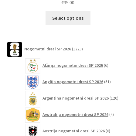
€
35.00
Ta
Select options
izdelek
ima
več
različic.
1223
Nogometni dresi SP 2026
1223
izdelkov
Možnosti
lahko
6
Alžirija nogometni dresi SP 2026
6
izberete
izdelkov
na
51
Anglija nogometni dresi SP 2026
51
strani
izdelkov
izdelka
120
Argentina nogometni dresi SP 2026
120
izdelkov
4
Avstralija nogometni dresi SP 2026
4
izdelki
6
Avstrija nogometni dresi SP 2026
6
izdelkov