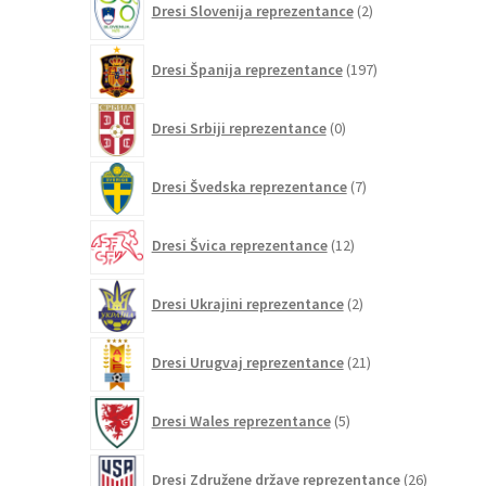
Dresi Slovenija reprezentance
2
izdelka
197
Dresi Španija reprezentance
197
izdelkov
0
Dresi Srbiji reprezentance
0
izdelkov
7
Dresi Švedska reprezentance
7
izdelkov
12
Dresi Švica reprezentance
12
izdelkov
2
Dresi Ukrajini reprezentance
2
izdelka
21
Dresi Urugvaj reprezentance
21
izdelkov
5
Dresi Wales reprezentance
5
izdelkov
26
Dresi Združene države reprezentance
26