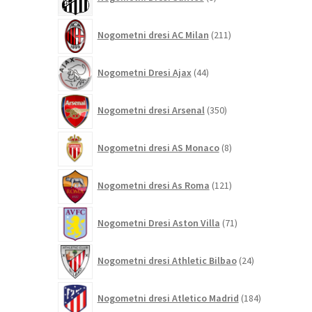
izdelkov
211
Nogometni dresi AC Milan
211
izdelkov
44
Nogometni Dresi Ajax
44
izdelkov
350
Nogometni dresi Arsenal
350
izdelkov
8
Nogometni dresi AS Monaco
8
izdelkov
121
Nogometni dresi As Roma
121
izdelkov
71
Nogometni Dresi Aston Villa
71
izdelkov
24
Nogometni dresi Athletic Bilbao
24
izdelkov
184
Nogometni dresi Atletico Madrid
184
izdelkov