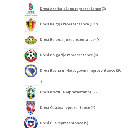
0
Dresi Azerbajdžanu reprezentance
0
izdelkov
107
Dresi Belgija reprezentance
107
izdelkov
0
Dresi Belorusijo reprezentance
0
izdelkov
0
Dresi Bolgarijo reprezentance
0
izdelkov
Dresi Bosna in Hercegovina reprezentance
20
20
izdelkov
223
Dresi Brazilija reprezentance
223
izdelkov
2
Dresi Češčina reprezentance
2
izdelka
5
Dresi Čile reprezentance
5
izdelkov