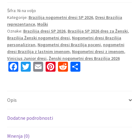
Brazilija
SP
Šifra:
Ni na voljo
Kategorije:
Brazilija nogometni dresi SP 2026
,
Dresi Brazilija
2026
reprezentance
,
Moški
Vinicius
Oznake:
Brazilija dresi SP 2026
,
Brazilija SP 2026 dres za Ženski
,
Junior
Brazilija Ženski nogometni dresi
,
Nogometni dresi Brazilija
#7
personaliziran
,
Nogometni dresi Brazilija poceni
,
nogometni
Gostujoči
dresi Brazilija z lastnim imenom
,
Nogometni dresi z imenom
,
modra
Vinicius Junior dresi
,
Ženski nogometni dres Brazilija 2026
Fa
T
E
Pi
R
S
Moški
količina
ce
wi
m
nt
e
h
b
tt
ai
er
d
ar
o
er
l
es
di
e
Opis
o
t
t
k
Dodatne podrobnosti
Mnenja (0)