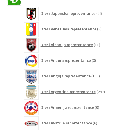
izdelkov
26
Dresi Japonska reprezentance
26
izdelkov
3
Dresi Venezuela reprezentance
3
izdelki
11
Dresi Albanija reprezentance
11
izdelkov
0
Dresi Andora reprezentance
0
izdelkov
155
Dresi Anglija reprezentance
155
izdelkov
297
Dresi Argentina reprezentance
297
izdelkov
0
Dresi Armenija reprezentance
0
izdelkov
6
Dresi Avstrija reprezentance
6
izdelkov