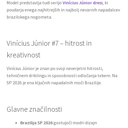
Model predstavlja tudi serijo
Vinícius Júnior dresi
, ki
poudarja enega najhitrejših in najbolj nevarnih napadalcev
brazilskega nogometa.
Vinícius Júnior #7 – hitrost in
kreativnost
Vinícius Júnior je znan po svoji neverjetni hitrosti,
tehničnem driblingu in sposobnosti odločanja tekem. Na
SP 2026 je ena ključnih napadalnih moči Brazilije.
Glavne značilnosti
Brazilija SP 2026
gostujoči modri dizajn