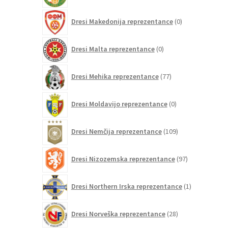
0
Dresi Makedonija reprezentance
0
izdelkov
0
Dresi Malta reprezentance
0
izdelkov
77
Dresi Mehika reprezentance
77
izdelkov
0
Dresi Moldavijo reprezentance
0
izdelkov
109
Dresi Nemčija reprezentance
109
izdelkov
97
Dresi Nizozemska reprezentance
97
izdelkov
1
Dresi Northern Irska reprezentance
1
izdelek
28
Dresi Norveška reprezentance
28
izdelkov