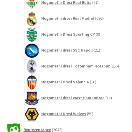
Nogometni Dresi Real Betis
27
izdelkov
696
Nogometni dresi Real Madrid
696
izdelkov
0
Nogometni Dresi Sporting CP
0
izdelkov
21
Nogometni dresi SSC Napoli
21
izdelkov
255
Nogometni dresi Tottenham Hotspur
255
izdelko
10
Nogometni Dresi Valencia
10
izdelkov
12
Nogometni dresi West Ham United
12
izdelkov
59
Nogometni Dresi Wolves
59
izdelkov
2042
Reprezentance
2042