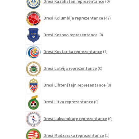
Dresi Kazahstan reprezentance
0
izdelkov
47
Dresi Kolumbija reprezentance
47
izdelkov
0
Dresi Kosovo reprezentance
0
izdelkov
1
Dresi Kostarika reprezentance
1
izdelek
0
Dresi Latvija reprezentance
0
izdelkov
0
Dresi Lihtenštajn reprezentance
0
izdelkov
0
Dresi Litva reprezentance
0
izdelkov
0
Dresi Luksemburg reprezentance
0
izdelkov
1
Dresi Madžarska reprezentance
1
izdelek