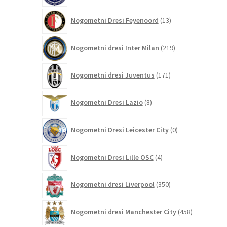
13
Nogometni Dresi Feyenoord
13
izdelkov
219
Nogometni dresi Inter Milan
219
izdelkov
171
Nogometni dresi Juventus
171
izdelkov
8
Nogometni Dresi Lazio
8
izdelkov
0
Nogometni Dresi Leicester City
0
izdelkov
4
Nogometni Dresi Lille OSC
4
izdelki
350
Nogometni dresi Liverpool
350
izdelkov
458
Nogometni dresi Manchester City
458
izdelkov