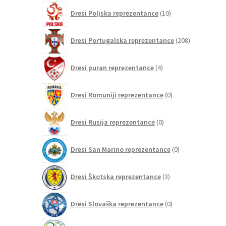
10
Dresi Poljska reprezentance
10
izdelkov
208
Dresi Portugalska reprezentance
208
izdelkov
4
Dresi puran reprezentance
4
izdelki
0
Dresi Romuniji reprezentance
0
izdelkov
0
Dresi Rusija reprezentance
0
izdelkov
0
Dresi San Marino reprezentance
0
izdelkov
3
Dresi Škotska reprezentance
3
izdelki
0
Dresi Slovaška reprezentance
0
izdelkov
2