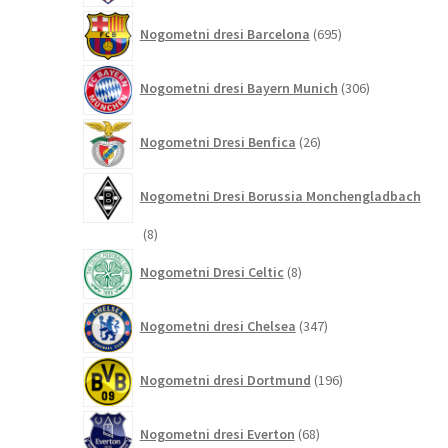
695
Nogometni dresi Barcelona
695
izdelkov
306
Nogometni dresi Bayern Munich
306
izdelkov
26
Nogometni Dresi Benfica
26
izdelkov
Nogometni Dresi Borussia Monchengladbach
8
8
izdelkov
8
Nogometni Dresi Celtic
8
izdelkov
347
Nogometni dresi Chelsea
347
izdelkov
196
Nogometni dresi Dortmund
196
izdelkov
68
Nogometni dresi Everton
68
izdelkov