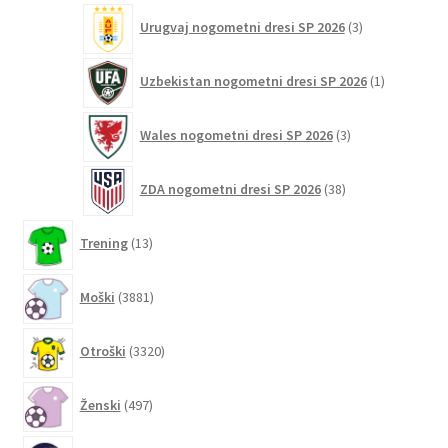
3
Urugvaj nogometni dresi SP 2026
3
izdelki
1
Uzbekistan nogometni dresi SP 2026
1
izdelek
3
Wales nogometni dresi SP 2026
3
izdelki
38
ZDA nogometni dresi SP 2026
38
izdelkov
13
Trening
13
izdelkov
3881
Moški
3881
izdelkov
3320
Otroški
3320
izdelkov
497
Ženski
497
izdelkov
6200