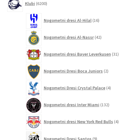
Klubi
6200
izdelkov
16
Nogometni dresi Al-Hilal
16
izdelkov
42
Nogometni dresi Al-Nassr
42
izdelkov
31
Nogometni dresi Bayer Leverkusen
31
izdelkov
2
Nogometni Dresi Boca Juniors
2
izdelka
4
Nogometni Dresi Crystal Palace
4
izdelki
132
Nogometni dresi Inter Miami
132
izdelkov
4
Nogometni dresi New York Red Bulls
4
izdelki
9
Nogometni Dresi Santos
9