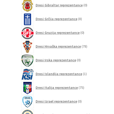
0
Dresi Gibraltar reprezentance
0
izdelkov
8
Dresi Grčija reprezentance
8
izdelkov
0
Dresi Gruzija reprezentance
0
izdelkov
78
Dresi Hrvaška reprezentance
78
izdelkov
0
Dresi Irska reprezentance
0
izdelkov
1
Dresi Islandija reprezentance
1
izdelek
75
Dresi Italija reprezentance
75
izdelkov
0
Dresi Izrael reprezentance
0
izdelkov
0