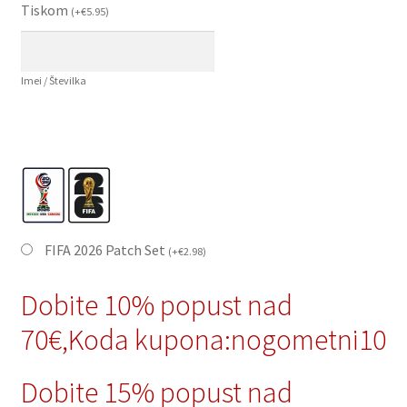
Tiskom
(
+
€
5.95
)
Imei / Številka
FIFA 2026 Patch Set
(
+
€
2.98
)
Dobite 10% popust nad
70€,Koda kupona:nogometni10
Dobite 15% popust nad