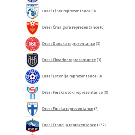
0
Dresi Ciper reprezentance
0
izdelkov
0
Dresi Črna gora reprezentance
0
izdelkov
3
Dresi Danska reprezentance
3
izdelki
3
Dresi Ekvador reprezentance
3
izdelki
0
Dresi Estonija reprezentance
0
izdelkov
0
Dresi Ferski otoki reprezentance
0
izdelkov
2
Dresi Finska reprezentance
2
izdelka
152
Dresi Francija reprezentance
152
izdelkov