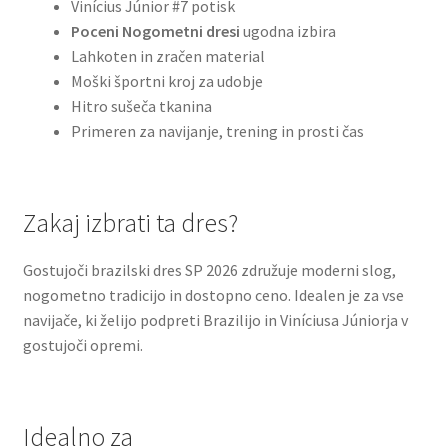
Vinícius Júnior #7 potisk
Poceni Nogometni dresi
ugodna izbira
Lahkoten in zračen material
Moški športni kroj za udobje
Hitro sušeča tkanina
Primeren za navijanje, trening in prosti čas
Zakaj izbrati ta dres?
Gostujoči brazilski dres SP 2026 združuje moderni slog,
nogometno tradicijo in dostopno ceno. Idealen je za vse
navijače, ki želijo podpreti Brazilijo in Viníciusa Júniorja v
gostujoči opremi.
Idealno za