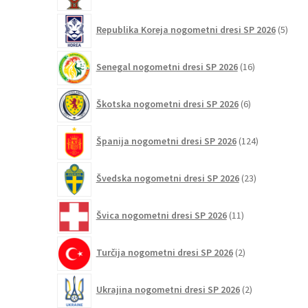
5
Republika Koreja nogometni dresi SP 2026
5
izdel
16
Senegal nogometni dresi SP 2026
16
izdelkov
6
Škotska nogometni dresi SP 2026
6
izdelkov
124
Španija nogometni dresi SP 2026
124
izdelkov
23
Švedska nogometni dresi SP 2026
23
izdelkov
11
Švica nogometni dresi SP 2026
11
izdelkov
2
Turčija nogometni dresi SP 2026
2
izdelka
2
Ukrajina nogometni dresi SP 2026
2
izdelka