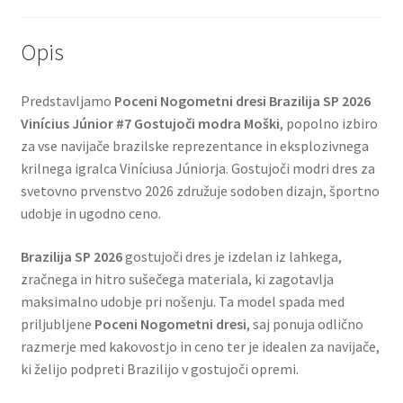
Opis
Predstavljamo
Poceni Nogometni dresi Brazilija SP 2026
Vinícius Júnior #7 Gostujoči modra Moški
, popolno izbiro
za vse navijače brazilske reprezentance in eksplozivnega
krilnega igralca Viníciusa Júniorja. Gostujoči modri dres za
svetovno prvenstvo 2026 združuje sodoben dizajn, športno
udobje in ugodno ceno.
Brazilija SP 2026
gostujoči dres je izdelan iz lahkega,
zračnega in hitro sušečega materiala, ki zagotavlja
maksimalno udobje pri nošenju. Ta model spada med
priljubljene
Poceni Nogometni dresi
, saj ponuja odlično
razmerje med kakovostjo in ceno ter je idealen za navijače,
ki želijo podpreti Brazilijo v gostujoči opremi.