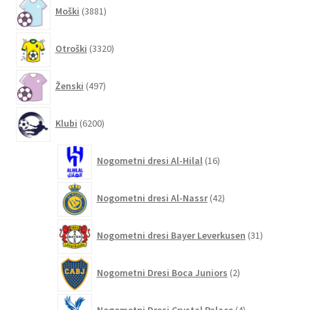
3881
Moški
3881
izdelkov
3320
Otroški
3320
izdelkov
497
Ženski
497
izdelkov
6200
Klubi
6200
izdelkov
16
Nogometni dresi Al-Hilal
16
izdelkov
42
Nogometni dresi Al-Nassr
42
izdelkov
31
Nogometni dresi Bayer Leverkusen
31
izdelkov
2
Nogometni Dresi Boca Juniors
2
izdelka
4