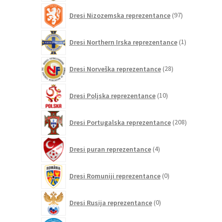
97
Dresi Nizozemska reprezentance
97
izdelkov
1
Dresi Northern Irska reprezentance
1
izdelek
28
Dresi Norveška reprezentance
28
izdelkov
10
Dresi Poljska reprezentance
10
izdelkov
208
Dresi Portugalska reprezentance
208
izdelkov
4
Dresi puran reprezentance
4
izdelki
0
Dresi Romuniji reprezentance
0
izdelkov
0
Dresi Rusija reprezentance
0
izdelkov