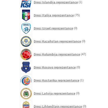
Dresi Islandija reprezentance
1
izdelek
75
Dresi Italija reprezentance
75
izdelkov
0
Dresi Izrael reprezentance
0
izdelkov
0
Dresi Kazahstan reprezentance
0
izdelkov
47
Dresi Kolumbija reprezentance
47
izdelkov
0
Dresi Kosovo reprezentance
0
izdelkov
1
Dresi Kostarika reprezentance
1
izdelek
0
Dresi Latvija reprezentance
0
izdelkov
0
Dresi Lihtenštajn reprezentance
0