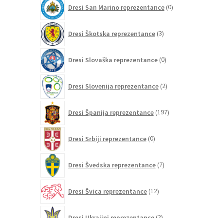
0
Dresi San Marino reprezentance
0
izdelkov
3
Dresi Škotska reprezentance
3
izdelki
0
Dresi Slovaška reprezentance
0
izdelkov
2
Dresi Slovenija reprezentance
2
izdelka
197
Dresi Španija reprezentance
197
izdelkov
0
Dresi Srbiji reprezentance
0
izdelkov
7
Dresi Švedska reprezentance
7
izdelkov
12
Dresi Švica reprezentance
12
izdelkov
2
Dresi Ukrajini reprezentance
2