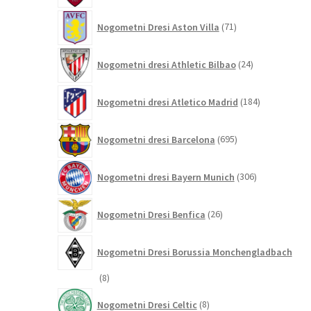
71
Nogometni Dresi Aston Villa
71
izdelkov
24
Nogometni dresi Athletic Bilbao
24
izdelkov
184
Nogometni dresi Atletico Madrid
184
izdelkov
695
Nogometni dresi Barcelona
695
izdelkov
306
Nogometni dresi Bayern Munich
306
izdelkov
26
Nogometni Dresi Benfica
26
izdelkov
Nogometni Dresi Borussia Monchengladbach
8
8
izdelkov
8
Nogometni Dresi Celtic
8
izdelkov