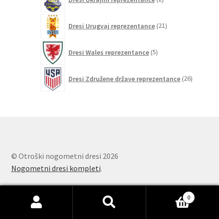
izdelka
21
Dresi Urugvaj reprezentance
21
izdelkov
5
Dresi Wales reprezentance
5
izdelkov
26
Dresi Združene države reprezentance
26
izdelkov
© Otroški nogometni dresi 2026
Nogometni dresi kompleti
.
0
Išči:
Iskanje