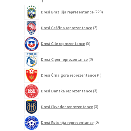
20
izdelkov
223
Dresi Brazilija reprezentance
223
izdelkov
2
Dresi Češčina reprezentance
2
izdelka
5
Dresi Čile reprezentance
5
izdelkov
0
Dresi Ciper reprezentance
0
izdelkov
0
Dresi Črna gora reprezentance
0
izdelkov
3
Dresi Danska reprezentance
3
izdelki
3
Dresi Ekvador reprezentance
3
izdelki
0
Dresi Estonija reprezentance
0
izdelkov