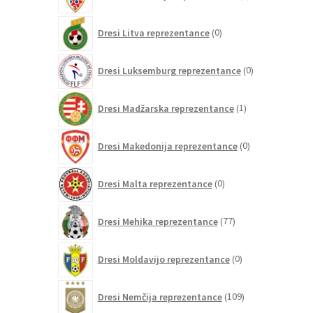
izdelkov
0
Dresi Litva reprezentance
0
izdelkov
0
Dresi Luksemburg reprezentance
0
izdelkov
1
Dresi Madžarska reprezentance
1
izdelek
0
Dresi Makedonija reprezentance
0
izdelkov
0
Dresi Malta reprezentance
0
izdelkov
77
Dresi Mehika reprezentance
77
izdelkov
0
Dresi Moldavijo reprezentance
0
izdelkov
109
Dresi Nemčija reprezentance
109
izdelkov