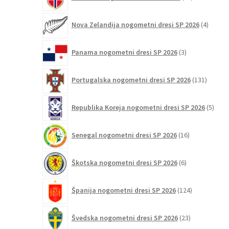
izdelkov
4
Nova Zelandija nogometni dresi SP 2026
4
izdelki
3
Panama nogometni dresi SP 2026
3
izdelki
131
Portugalska nogometni dresi SP 2026
131
izdelko
5
Republika Koreja nogometni dresi SP 2026
5
izdel
16
Senegal nogometni dresi SP 2026
16
izdelkov
6
Škotska nogometni dresi SP 2026
6
izdelkov
124
Španija nogometni dresi SP 2026
124
izdelkov
23
Švedska nogometni dresi SP 2026
23
izdelkov