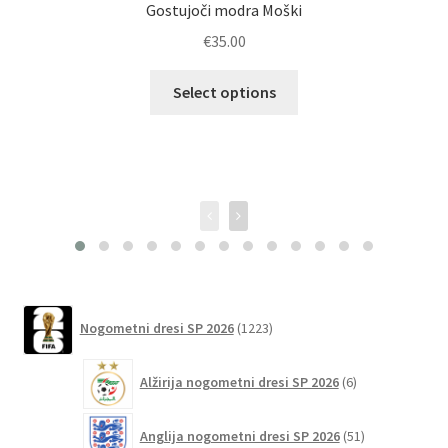
Gostujoči modra Moški
€
35.00
Ta
Select options
izdelek
ima
več
različic.
Možnosti
lahko
izberete
na
strani
1223
Nogometni dresi SP 2026
1223
izdelka
izdelkov
6
Alžirija nogometni dresi SP 2026
6
izdelkov
51
Anglija nogometni dresi SP 2026
51
izdelkov