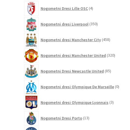
4
Nogometni Dresi Lille OSC
4
izdelki
350
Nogometni dresi Liverpool
350
izdelkov
458
Nogometni dresi Manchester City
458
izdelkov
320
Nogometni dresi Manchester United
320
izdelkov
85
Nogometni Dresi Newcastle United
85
izdelkov
0
Nogometni dresi Olympique De Marseille
0
izdelk
3
Nogometni dresi Olympique Lyonnais
3
izdelki
13
Nogometni Dresi Porto
13
izdelkov
431