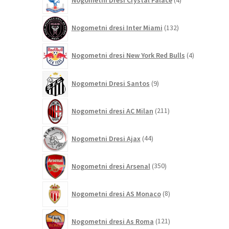
Nogometni Dresi Crystal Palace
4
izdelki
132
Nogometni dresi Inter Miami
132
izdelkov
4
Nogometni dresi New York Red Bulls
4
izdelki
9
Nogometni Dresi Santos
9
izdelkov
211
Nogometni dresi AC Milan
211
izdelkov
44
Nogometni Dresi Ajax
44
izdelkov
350
Nogometni dresi Arsenal
350
izdelkov
8
Nogometni dresi AS Monaco
8
izdelkov
121
Nogometni dresi As Roma
121
izdelkov