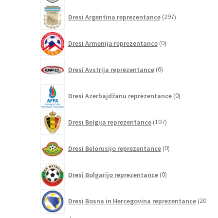
297
Dresi Argentina reprezentance
297
izdelkov
0
Dresi Armenija reprezentance
0
izdelkov
6
Dresi Avstrija reprezentance
6
izdelkov
0
Dresi Azerbajdžanu reprezentance
0
izdelkov
107
Dresi Belgija reprezentance
107
izdelkov
0
Dresi Belorusijo reprezentance
0
izdelkov
0
Dresi Bolgarijo reprezentance
0
izdelkov
Dresi Bosna in Hercegovina reprezentance
20