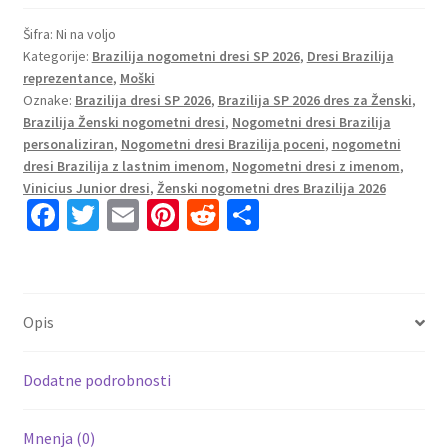
Brazilija
Domači
Šifra:
Ni na voljo
Kategorije:
Brazilija nogometni dresi SP 2026
,
Dresi Brazilija
SP
reprezentance
,
Moški
2026
Oznake:
Brazilija dresi SP 2026
,
Brazilija SP 2026 dres za Ženski
,
Kratek
Brazilija Ženski nogometni dresi
,
Nogometni dresi Brazilija
rokav
personaliziran
,
Nogometni dresi Brazilija poceni
,
nogometni
Poceni
dresi Brazilija z lastnim imenom
,
Nogometni dresi z imenom
,
Nogometni
Vinicius Junior dresi
,
Ženski nogometni dres Brazilija 2026
Fa
T
E
Pi
R
S
dresi
količina
ce
wi
m
nt
e
h
b
tt
ai
er
d
ar
o
er
l
es
di
e
Opis
o
t
t
k
Dodatne podrobnosti
Mnenja (0)