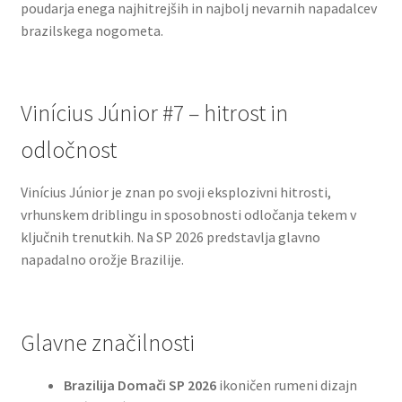
poudarja enega najhitrejših in najbolj nevarnih napadalcev
brazilskega nogometa.
Vinícius Júnior #7 – hitrost in
odločnost
Vinícius Júnior je znan po svoji eksplozivni hitrosti,
vrhunskem driblingu in sposobnosti odločanja tekem v
ključnih trenutkih. Na SP 2026 predstavlja glavno
napadalno orožje Brazilije.
Glavne značilnosti
Brazilija Domači SP 2026
ikoničen rumeni dizajn