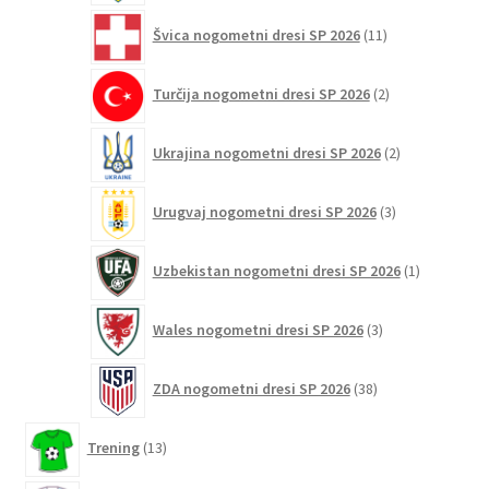
11
Švica nogometni dresi SP 2026
11
izdelkov
2
Turčija nogometni dresi SP 2026
2
izdelka
2
Ukrajina nogometni dresi SP 2026
2
izdelka
3
Urugvaj nogometni dresi SP 2026
3
izdelki
1
Uzbekistan nogometni dresi SP 2026
1
izdelek
3
Wales nogometni dresi SP 2026
3
izdelki
38
ZDA nogometni dresi SP 2026
38
izdelkov
13
Trening
13
izdelkov