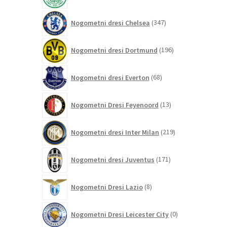
347
Nogometni dresi Chelsea
347
izdelkov
196
Nogometni dresi Dortmund
196
izdelkov
68
Nogometni dresi Everton
68
izdelkov
13
Nogometni Dresi Feyenoord
13
izdelkov
219
Nogometni dresi Inter Milan
219
izdelkov
171
Nogometni dresi Juventus
171
izdelkov
8
Nogometni Dresi Lazio
8
izdelkov
0
Nogometni Dresi Leicester City
0
izdelkov