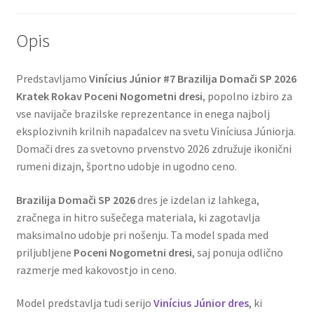
Opis
Predstavljamo
Vinícius Júnior #7 Brazilija Domači SP 2026
Kratek Rokav Poceni Nogometni dresi
, popolno izbiro za
vse navijače brazilske reprezentance in enega najbolj
eksplozivnih krilnih napadalcev na svetu Viníciusa Júniorja.
Domači dres za svetovno prvenstvo 2026 združuje ikonični
rumeni dizajn, športno udobje in ugodno ceno.
Brazilija Domači SP 2026
dres je izdelan iz lahkega,
zračnega in hitro sušečega materiala, ki zagotavlja
maksimalno udobje pri nošenju. Ta model spada med
priljubljene
Poceni Nogometni dresi
, saj ponuja odlično
razmerje med kakovostjo in ceno.
Model predstavlja tudi serijo
Vinícius Júnior dres
, ki