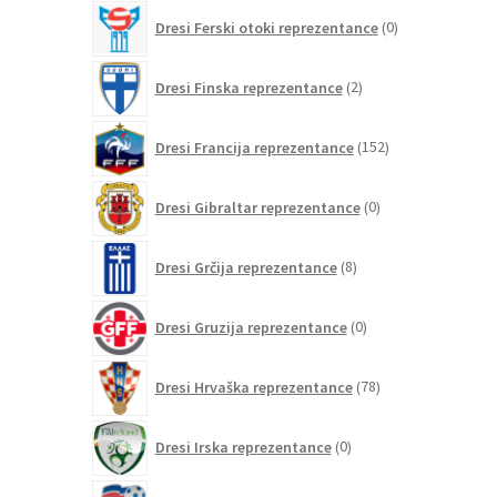
0
Dresi Ferski otoki reprezentance
0
izdelkov
2
Dresi Finska reprezentance
2
izdelka
152
Dresi Francija reprezentance
152
izdelkov
0
Dresi Gibraltar reprezentance
0
izdelkov
8
Dresi Grčija reprezentance
8
izdelkov
0
Dresi Gruzija reprezentance
0
izdelkov
78
Dresi Hrvaška reprezentance
78
izdelkov
0
Dresi Irska reprezentance
0
izdelkov
1