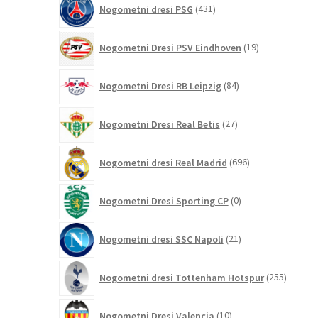
Nogometni dresi PSG
431
izdelkov
19
Nogometni Dresi PSV Eindhoven
19
izdelkov
84
Nogometni Dresi RB Leipzig
84
izdelkov
27
Nogometni Dresi Real Betis
27
izdelkov
696
Nogometni dresi Real Madrid
696
izdelkov
0
Nogometni Dresi Sporting CP
0
izdelkov
21
Nogometni dresi SSC Napoli
21
izdelkov
255
Nogometni dresi Tottenham Hotspur
255
izdelko
10
Nogometni Dresi Valencia
10