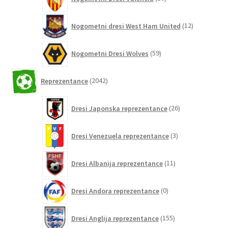
izdelkov
12
Nogometni dresi West Ham United
12
izdelkov
59
Nogometni Dresi Wolves
59
izdelkov
2042
Reprezentance
2042
izdelkov
26
Dresi Japonska reprezentance
26
izdelkov
3
Dresi Venezuela reprezentance
3
izdelki
11
Dresi Albanija reprezentance
11
izdelkov
0
Dresi Andora reprezentance
0
izdelkov
155
Dresi Anglija reprezentance
155
izdelkov