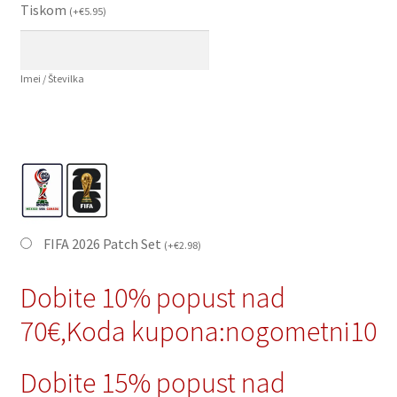
Tiskom
(
+
€
5.95
)
Imei / Številka
FIFA 2026 Patch Set
(
+
€
2.98
)
Dobite 10% popust nad
70€,Koda kupona:nogometni10
Dobite 15% popust nad