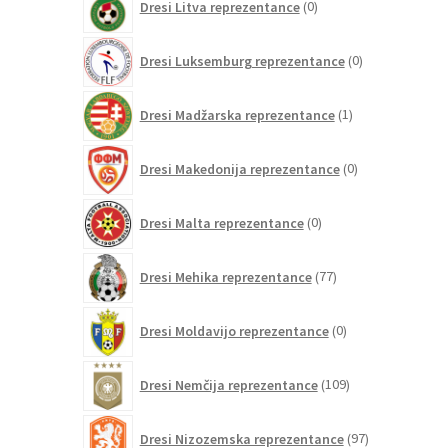
Dresi Litva reprezentance
0
izdelkov
0
Dresi Luksemburg reprezentance
0
izdelkov
1
Dresi Madžarska reprezentance
1
izdelek
0
Dresi Makedonija reprezentance
0
izdelkov
0
Dresi Malta reprezentance
0
izdelkov
77
Dresi Mehika reprezentance
77
izdelkov
0
Dresi Moldavijo reprezentance
0
izdelkov
109
Dresi Nemčija reprezentance
109
izdelkov
97
Dresi Nizozemska reprezentance
97
izdelkov