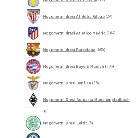
izdelkov
24
Nogometni dresi Athletic Bilbao
24
izdelkov
184
Nogometni dresi Atletico Madrid
184
izdelkov
695
Nogometni dresi Barcelona
695
izdelkov
306
Nogometni dresi Bayern Munich
306
izdelkov
26
Nogometni Dresi Benfica
26
izdelkov
Nogometni Dresi Borussia Monchengladbach
8
8
izdelkov
8
Nogometni Dresi Celtic
8
izdelkov
347