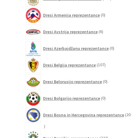
izdelkov
0
Dresi Armenija reprezentance
0
izdelkov
6
Dresi Avstrija reprezentance
6
izdelkov
0
Dresi Azerbajdžanu reprezentance
0
izdelkov
107
Dresi Belgija reprezentance
107
izdelkov
0
Dresi Belorusijo reprezentance
0
izdelkov
0
Dresi Bolgarijo reprezentance
0
izdelkov
Dresi Bosna in Hercegovina reprezentance
20
20
izdelkov
223