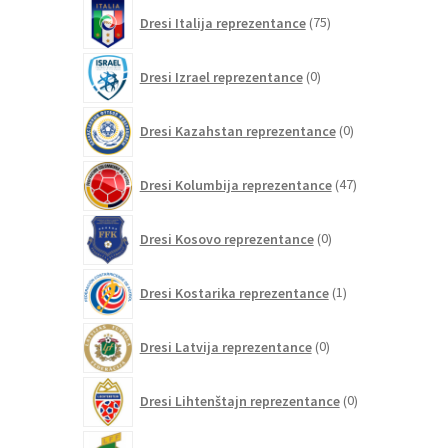
75
Dresi Italija reprezentance
75
izdelkov
0
Dresi Izrael reprezentance
0
izdelkov
0
Dresi Kazahstan reprezentance
0
izdelkov
47
Dresi Kolumbija reprezentance
47
izdelkov
0
Dresi Kosovo reprezentance
0
izdelkov
1
Dresi Kostarika reprezentance
1
izdelek
0
Dresi Latvija reprezentance
0
izdelkov
0
Dresi Lihtenštajn reprezentance
0
izdelkov
0