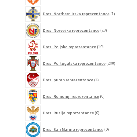
1
Dresi Northern Irska reprezentance
1
izdelek
28
Dresi Norveška reprezentance
28
izdelkov
10
Dresi Poljska reprezentance
10
izdelkov
208
Dresi Portugalska reprezentance
208
izdelkov
4
Dresi puran reprezentance
4
izdelki
0
Dresi Romuniji reprezentance
0
izdelkov
0
Dresi Rusija reprezentance
0
izdelkov
0
Dresi San Marino reprezentance
0
izdelkov