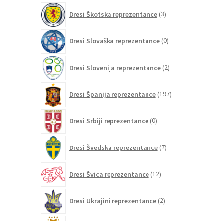
3
Dresi Škotska reprezentance
3
izdelki
0
Dresi Slovaška reprezentance
0
izdelkov
2
Dresi Slovenija reprezentance
2
izdelka
197
Dresi Španija reprezentance
197
izdelkov
0
Dresi Srbiji reprezentance
0
izdelkov
7
Dresi Švedska reprezentance
7
izdelkov
12
Dresi Švica reprezentance
12
izdelkov
2
Dresi Ukrajini reprezentance
2
izdelka
21