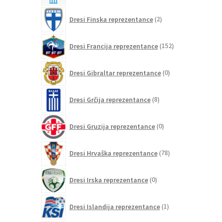
2
Dresi Finska reprezentance
2
izdelka
152
Dresi Francija reprezentance
152
izdelkov
0
Dresi Gibraltar reprezentance
0
izdelkov
8
Dresi Grčija reprezentance
8
izdelkov
0
Dresi Gruzija reprezentance
0
izdelkov
78
Dresi Hrvaška reprezentance
78
izdelkov
0
Dresi Irska reprezentance
0
izdelkov
1
Dresi Islandija reprezentance
1
izdelek