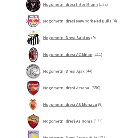
132
Nogometni dresi Inter Miami
132
izdelkov
4
Nogometni dresi New York Red Bulls
4
izdelki
9
Nogometni Dresi Santos
9
izdelkov
211
Nogometni dresi AC Milan
211
izdelkov
44
Nogometni Dresi Ajax
44
izdelkov
350
Nogometni dresi Arsenal
350
izdelkov
8
Nogometni dresi AS Monaco
8
izdelkov
121
Nogometni dresi As Roma
121
izdelkov
71
Nogometni Dresi Aston Villa
71