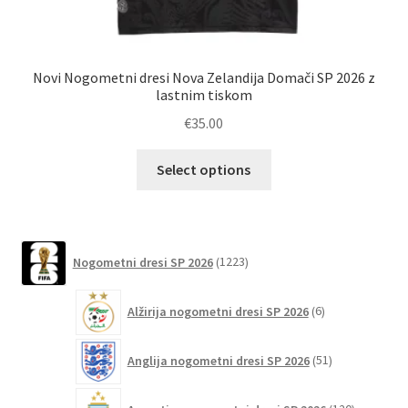
Novi Nogometni dresi Nova Zelandija Domači SP 2026 z
N
lastnim tiskom
€
35.00
Ta
Select options
izdelek
ima
več
različic.
1223
Nogometni dresi SP 2026
1223
izdelkov
Možnosti
lahko
6
Alžirija nogometni dresi SP 2026
6
izberete
izdelkov
na
51
Anglija nogometni dresi SP 2026
51
strani
izdelkov
izdelka
120