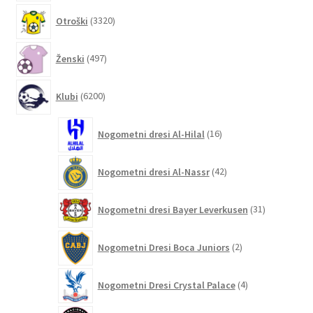
3320
Otroški
3320
izdelkov
497
Ženski
497
izdelkov
6200
Klubi
6200
izdelkov
16
Nogometni dresi Al-Hilal
16
izdelkov
42
Nogometni dresi Al-Nassr
42
izdelkov
31
Nogometni dresi Bayer Leverkusen
31
izdelkov
2
Nogometni Dresi Boca Juniors
2
izdelka
4
Nogometni Dresi Crystal Palace
4
izdelki