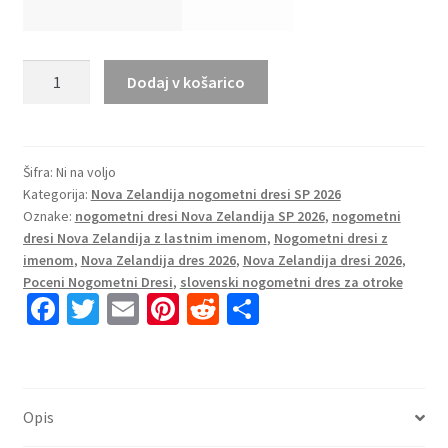
Poceni
Dodaj v košarico
nogometni
dresi
Nova
Zelandija
Šifra:
Ni na voljo
Kategorija:
Nova Zelandija nogometni dresi SP 2026
Gostujoči
Oznake:
nogometni dresi Nova Zelandija SP 2026
,
nogometni
SP
dresi Nova Zelandija z lastnim imenom
,
Nogometni dresi z
2026
imenom
,
Nova Zelandija dres 2026
,
Nova Zelandija dresi 2026
,
Ženski
Poceni Nogometni Dresi
,
slovenski nogometni dres za otroke
količina
Fa
T
E
Pi
R
S
ce
wi
m
nt
e
h
b
tt
ai
er
d
ar
o
er
l
es
di
e
Opis
o
t
t