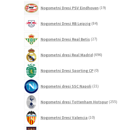
19
Nogometni Dresi PSV Eindhoven
19
izdelkov
84
Nogometni Dresi RB Leipzig
84
izdelkov
27
Nogometni Dresi Real Betis
27
izdelkov
696
Nogometni dresi Real Madrid
696
izdelkov
0
Nogometni Dresi Sporting CP
0
izdelkov
21
Nogometni dresi SSC Napoli
21
izdelkov
255
Nogometni dresi Tottenham Hotspur
255
izdelko
10
Nogometni Dresi Valencia
10
izdelkov
12