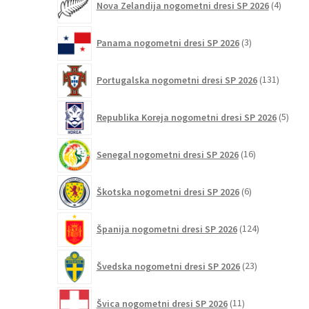
Nova Zelandija nogometni dresi SP 2026
4
izdelki
3
Panama nogometni dresi SP 2026
3
izdelki
131
Portugalska nogometni dresi SP 2026
131
izdelko
5
Republika Koreja nogometni dresi SP 2026
5
izdel
16
Senegal nogometni dresi SP 2026
16
izdelkov
6
Škotska nogometni dresi SP 2026
6
izdelkov
124
Španija nogometni dresi SP 2026
124
izdelkov
23
Švedska nogometni dresi SP 2026
23
izdelkov
11
Švica nogometni dresi SP 2026
11