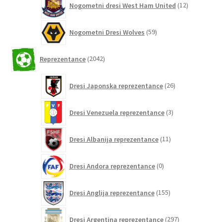
Nogometni dresi West Ham United
12
izdelkov
59
Nogometni Dresi Wolves
59
izdelkov
2042
Reprezentance
2042
izdelkov
26
Dresi Japonska reprezentance
26
izdelkov
3
Dresi Venezuela reprezentance
3
izdelki
11
Dresi Albanija reprezentance
11
izdelkov
0
Dresi Andora reprezentance
0
izdelkov
155
Dresi Anglija reprezentance
155
izdelkov
297
Dresi Argentina reprezentance
297