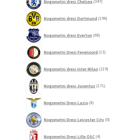
Nogometni dresi Chelsea
347
izdelkov
196
Nogometni dresi Dortmund
196
izdelkov
68
Nogometni dresi Everton
68
izdelkov
13
Nogometni Dresi Feyenoord
13
izdelkov
219
Nogometni dresi Inter Milan
219
izdelkov
171
Nogometni dresi Juventus
171
izdelkov
8
Nogometni Dresi Lazio
8
izdelkov
0
Nogometni Dresi Leicester City
0
izdelkov
4
Nogometni Dresi Lille OSC
4
izdelki