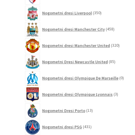
350
Nogometni dresi Liverpool
350
izdelkov
458
Nogometni dresi Manchester City
458
izdelkov
320
Nogometni dresi Manchester United
320
izdelkov
85
Nogometni Dresi Newcastle United
85
izdelkov
0
Nogometni dresi Olympique De Marseille
0
izdelk
3
Nogometni dresi Olympique Lyonnais
3
izdelki
13
Nogometni Dresi Porto
13
izdelkov
431
Nogometni dresi PSG
431
izdelkov