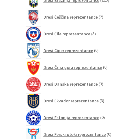
Dresi Brazilija reprezentance
223
izdelkov
2
Dresi Češčina reprezentance
2
izdelka
5
Dresi Čile reprezentance
5
izdelkov
0
Dresi Ciper reprezentance
0
izdelkov
0
Dresi Črna gora reprezentance
0
izdelkov
3
Dresi Danska reprezentance
3
izdelki
3
Dresi Ekvador reprezentance
3
izdelki
0
Dresi Estonija reprezentance
0
izdelkov
0
Dresi Ferski otoki reprezentance
0
izdelkov