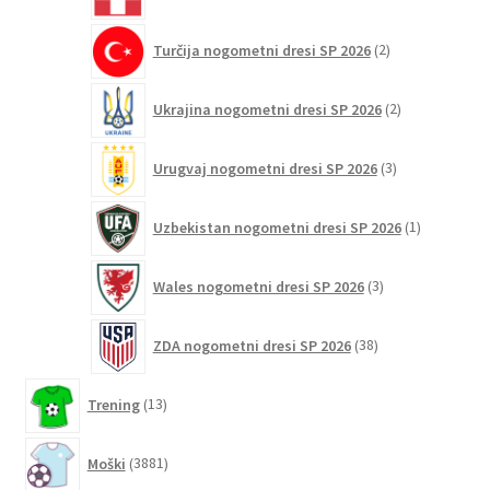
izdelkov
2
Turčija nogometni dresi SP 2026
2
izdelka
2
Ukrajina nogometni dresi SP 2026
2
izdelka
3
Urugvaj nogometni dresi SP 2026
3
izdelki
1
Uzbekistan nogometni dresi SP 2026
1
izdelek
3
Wales nogometni dresi SP 2026
3
izdelki
38
ZDA nogometni dresi SP 2026
38
izdelkov
13
Trening
13
izdelkov
3881
Moški
3881
izdelkov