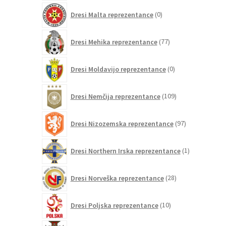
0
Dresi Malta reprezentance
0
izdelkov
77
Dresi Mehika reprezentance
77
izdelkov
0
Dresi Moldavijo reprezentance
0
izdelkov
109
Dresi Nemčija reprezentance
109
izdelkov
97
Dresi Nizozemska reprezentance
97
izdelkov
1
Dresi Northern Irska reprezentance
1
izdelek
28
Dresi Norveška reprezentance
28
izdelkov
10
Dresi Poljska reprezentance
10
izdelkov
208