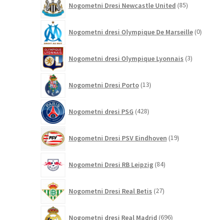
Nogometni Dresi Newcastle United
85
izdelkov
0
Nogometni dresi Olympique De Marseille
0
izdelk
3
Nogometni dresi Olympique Lyonnais
3
izdelki
13
Nogometni Dresi Porto
13
izdelkov
428
Nogometni dresi PSG
428
izdelkov
19
Nogometni Dresi PSV Eindhoven
19
izdelkov
84
Nogometni Dresi RB Leipzig
84
izdelkov
27
Nogometni Dresi Real Betis
27
izdelkov
696
Nogometni dresi Real Madrid
696