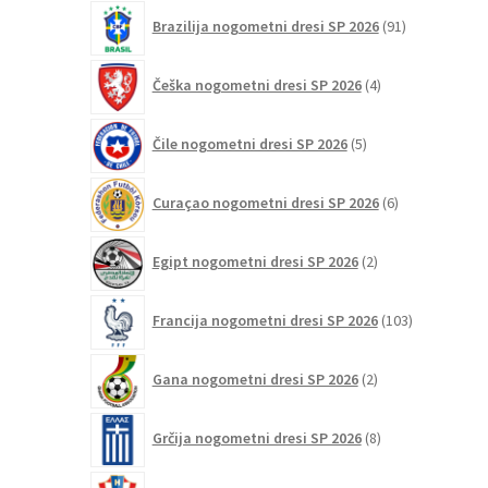
91
Brazilija nogometni dresi SP 2026
91
izdelkov
4
Češka nogometni dresi SP 2026
4
izdelki
5
Čile nogometni dresi SP 2026
5
izdelkov
6
Curaçao nogometni dresi SP 2026
6
izdelkov
2
Egipt nogometni dresi SP 2026
2
izdelka
103
Francija nogometni dresi SP 2026
103
izdelki
2
Gana nogometni dresi SP 2026
2
izdelka
8
Grčija nogometni dresi SP 2026
8
izdelkov
47