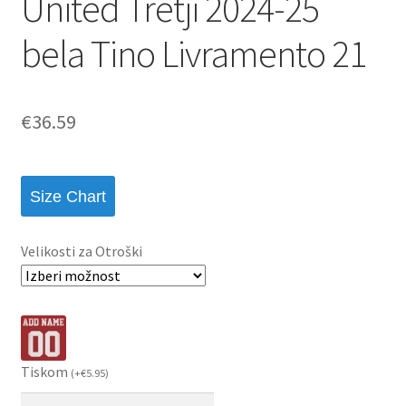
United Tretji 2024-25
bela Tino Livramento 21
€
36.59
Size Chart
Velikosti za Otroški
Tiskom
(
+
€
5.95
)