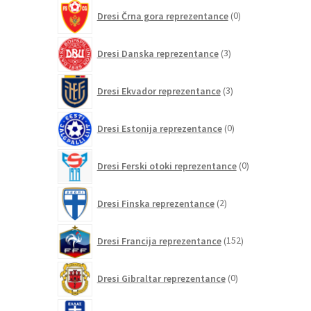
0
Dresi Črna gora reprezentance
0
izdelkov
3
Dresi Danska reprezentance
3
izdelki
3
Dresi Ekvador reprezentance
3
izdelki
0
Dresi Estonija reprezentance
0
izdelkov
0
Dresi Ferski otoki reprezentance
0
izdelkov
2
Dresi Finska reprezentance
2
izdelka
152
Dresi Francija reprezentance
152
izdelkov
0
Dresi Gibraltar reprezentance
0
izdelkov
8