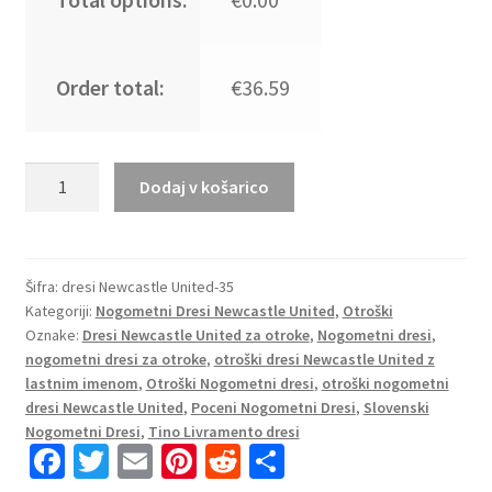
Order total:
€36.59
Prodajo
Dodaj v košarico
Otroški
Nogometni
dresi
Kompleti
Šifra:
dresi Newcastle United-35
Kategoriji:
Nogometni Dresi Newcastle United
,
Otroški
Newcastle
Oznake:
Dresi Newcastle United za otroke
,
Nogometni dresi
,
United
nogometni dresi za otroke
,
otroški dresi Newcastle United z
Tretji
lastnim imenom
,
Otroški Nogometni dresi
,
otroški nogometni
2024-
dresi Newcastle United
,
Poceni Nogometni Dresi
,
Slovenski
25
Nogometni Dresi
,
Tino Livramento dresi
bela
Fa
T
E
Pi
R
S
Tino