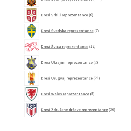
izdelkov
0
Dresi Srbiji reprezentance
0
izdelkov
7
Dresi Švedska reprezentance
7
izdelkov
12
Dresi Švica reprezentance
12
izdelkov
2
Dresi Ukrajini reprezentance
2
izdelka
21
Dresi Urugvaj reprezentance
21
izdelkov
5
Dresi Wales reprezentance
5
izdelkov
26
Dresi Združene države reprezentance
26
izdelkov