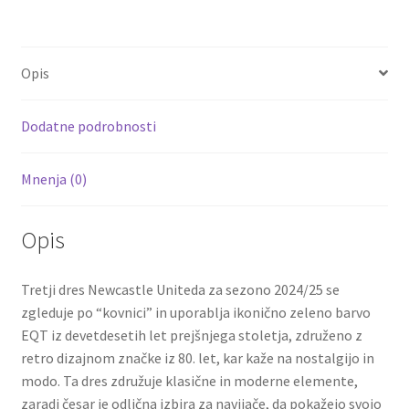
ce
wi
m
nt
e
h
Livramento
b
tt
ai
er
d
ar
21
o
er
l
es
di
e
količina
Opis
o
t
t
k
Dodatne podrobnosti
Mnenja (0)
Opis
Tretji dres Newcastle Uniteda za sezono 2024/25 se
zgleduje po “kovnici” in uporablja ikonično zeleno barvo
EQT iz devetdesetih let prejšnjega stoletja, združeno z
retro dizajnom značke iz 80. let, kar kaže na nostalgijo in
modo. Ta dres združuje klasične in moderne elemente,
zaradi česar je odlična izbira za navijače, da pokažejo svojo