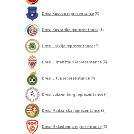
0
Dresi Kosovo reprezentance
0
izdelkov
1
Dresi Kostarika reprezentance
1
izdelek
0
Dresi Latvija reprezentance
0
izdelkov
0
Dresi Lihtenštajn reprezentance
0
izdelkov
0
Dresi Litva reprezentance
0
izdelkov
0
Dresi Luksemburg reprezentance
0
izdelkov
1
Dresi Madžarska reprezentance
1
izdelek
0
Dresi Makedonija reprezentance
0
izdelkov