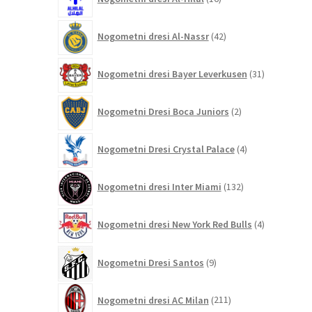
izdelkov
42
Nogometni dresi Al-Nassr
42
izdelkov
31
Nogometni dresi Bayer Leverkusen
31
izdelkov
2
Nogometni Dresi Boca Juniors
2
izdelka
4
Nogometni Dresi Crystal Palace
4
izdelki
132
Nogometni dresi Inter Miami
132
izdelkov
4
Nogometni dresi New York Red Bulls
4
izdelki
9
Nogometni Dresi Santos
9
izdelkov
211
Nogometni dresi AC Milan
211
izdelkov