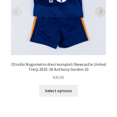
Otroški Nogometni dresi kompleti Newcastle United
No
Tretji 2025-26 Anthony Gordon 10
€
35.00
Ta
Select options
izdelek
ima
več
različic.