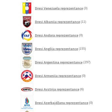
3
Dresi Venezuela reprezentance
3
izdelki
11
Dresi Albanija reprezentance
11
izdelkov
0
Dresi Andora reprezentance
0
izdelkov
155
Dresi Anglija reprezentance
155
izdelkov
297
Dresi Argentina reprezentance
297
izdelkov
0
Dresi Armenija reprezentance
0
izdelkov
6
Dresi Avstrija reprezentance
6
izdelkov
0
Dresi Azerbajdžanu reprezentance
0
izdelkov