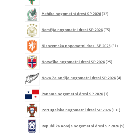
izdelkov
32
Mehika nogometni dresi SP 2026
32
izdelkov
75
Nemčija nogometni dresi SP 2026
75
izdelkov
31
Nizozemska nogometni dresi SP 2026
31
izdelkov
25
Norveška nogometni dresi SP 2026
25
izdelkov
4
Nova Zelandija nogometni dresi SP 2026
4
izdelki
3
Panama nogometni dresi SP 2026
3
izdelki
131
Portugalska nogometni dresi SP 2026
131
izdelko
5
Republika Koreja nogometni dresi SP 2026
5
izdel