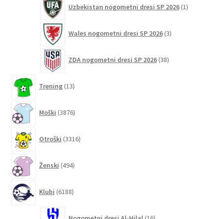
1
Uzbekistan nogometni dresi SP 2026
1
izdelek
3
Wales nogometni dresi SP 2026
3
izdelki
38
ZDA nogometni dresi SP 2026
38
izdelkov
13
Trening
13
izdelkov
3876
Moški
3876
izdelkov
3316
Otroški
3316
izdelkov
494
Ženski
494
izdelkov
6188
Klubi
6188
izdelkov
16
Nogometni dresi Al-Hilal
16