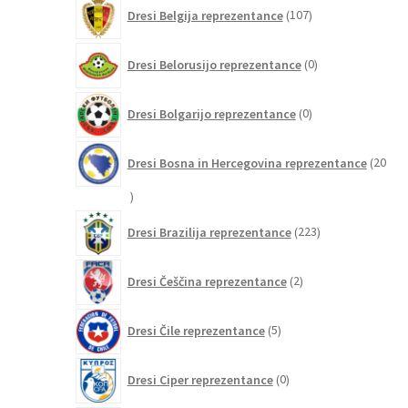
107
Dresi Belgija reprezentance
107
izdelkov
0
Dresi Belorusijo reprezentance
0
izdelkov
0
Dresi Bolgarijo reprezentance
0
izdelkov
Dresi Bosna in Hercegovina reprezentance
20
20
izdelkov
223
Dresi Brazilija reprezentance
223
izdelkov
2
Dresi Češčina reprezentance
2
izdelka
5
Dresi Čile reprezentance
5
izdelkov
0
Dresi Ciper reprezentance
0
izdelkov