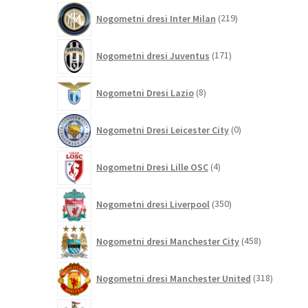
219
Nogometni dresi Inter Milan
219
izdelkov
171
Nogometni dresi Juventus
171
izdelkov
8
Nogometni Dresi Lazio
8
izdelkov
0
Nogometni Dresi Leicester City
0
izdelkov
4
Nogometni Dresi Lille OSC
4
izdelki
350
Nogometni dresi Liverpool
350
izdelkov
458
Nogometni dresi Manchester City
458
izdelkov
318
Nogometni dresi Manchester United
318
izdelkov
85