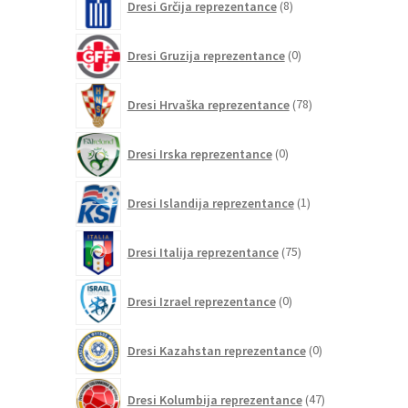
Dresi Grčija reprezentance
8
izdelkov
0
Dresi Gruzija reprezentance
0
izdelkov
78
Dresi Hrvaška reprezentance
78
izdelkov
0
Dresi Irska reprezentance
0
izdelkov
1
Dresi Islandija reprezentance
1
izdelek
75
Dresi Italija reprezentance
75
izdelkov
0
Dresi Izrael reprezentance
0
izdelkov
0
Dresi Kazahstan reprezentance
0
izdelkov
47
Dresi Kolumbija reprezentance
47
izdelkov