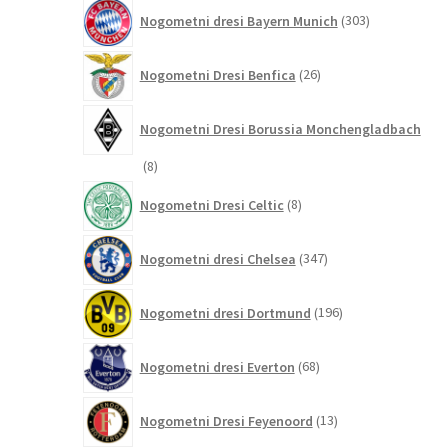
303
Nogometni dresi Bayern Munich
303
izdelki
26
Nogometni Dresi Benfica
26
izdelkov
Nogometni Dresi Borussia Monchengladbach
8
8
izdelkov
8
Nogometni Dresi Celtic
8
izdelkov
347
Nogometni dresi Chelsea
347
izdelkov
196
Nogometni dresi Dortmund
196
izdelkov
68
Nogometni dresi Everton
68
izdelkov
13
Nogometni Dresi Feyenoord
13
izdelkov