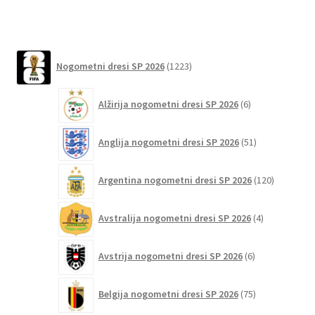
Možnosti
lahko
izberete
1223
na
Nogometni dresi SP 2026
1223
izdelkov
strani
6
izdelka
Alžirija nogometni dresi SP 2026
6
izdelkov
51
Anglija nogometni dresi SP 2026
51
izdelkov
120
Argentina nogometni dresi SP 2026
120
izdelkov
4
Avstralija nogometni dresi SP 2026
4
izdelki
6
Avstrija nogometni dresi SP 2026
6
izdelkov
75
Belgija nogometni dresi SP 2026
75
izdelkov