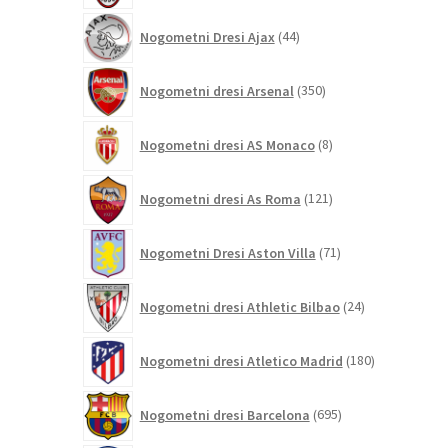
44
Nogometni Dresi Ajax
44
izdelkov
350
Nogometni dresi Arsenal
350
izdelkov
8
Nogometni dresi AS Monaco
8
izdelkov
121
Nogometni dresi As Roma
121
izdelkov
71
Nogometni Dresi Aston Villa
71
izdelkov
24
Nogometni dresi Athletic Bilbao
24
izdelkov
180
Nogometni dresi Atletico Madrid
180
izdelkov
695
Nogometni dresi Barcelona
695
izdelkov