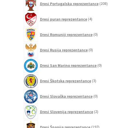
Dresi Portugalska reprezentance
208
izdelkov
4
Dresi puran reprezentance
4
izdelki
0
Dresi Romuniji reprezentance
0
izdelkov
0
Dresi Rusija reprezentance
0
izdelkov
0
Dresi San Marino reprezentance
0
izdelkov
3
Dresi Škotska reprezentance
3
izdelki
0
Dresi Slovaška reprezentance
0
izdelkov
2
Dresi Slovenija reprezentance
2
izdelka
197
Dresi Španija reprezentance
197