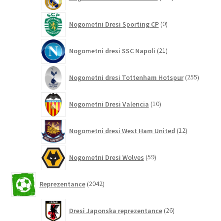
izdelkov
0
Nogometni Dresi Sporting CP
0
izdelkov
21
Nogometni dresi SSC Napoli
21
izdelkov
255
Nogometni dresi Tottenham Hotspur
255
izdelko
10
Nogometni Dresi Valencia
10
izdelkov
12
Nogometni dresi West Ham United
12
izdelkov
59
Nogometni Dresi Wolves
59
izdelkov
2042
Reprezentance
2042
izdelkov
26
Dresi Japonska reprezentance
26
izdelkov