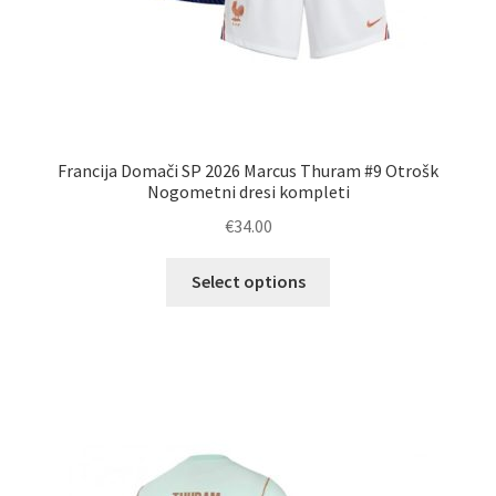
Francija Domači SP 2026 Marcus Thuram #9 Otrošk
Nogometni dresi kompleti
€
34.00
Ta
Select options
izdelek
ima
več
različic.
Možnosti
lahko
izberete
na