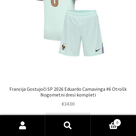
Francija Gostujoči SP 2026 Eduardo Camavinga #6 Otrošk
Nogometni dresi kompleti
€
34.00
Ta
Select options
0
izdelek
Išči:
Iskanje
ima