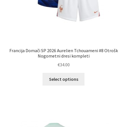
Francija Domači SP 2026 Aurelien Tchouameni #8 Otrošk
Nogometni dresi kompleti
€
34.00
Ta
Select options
izdelek
ima
več
različic.
Možnosti
lahko
izberete