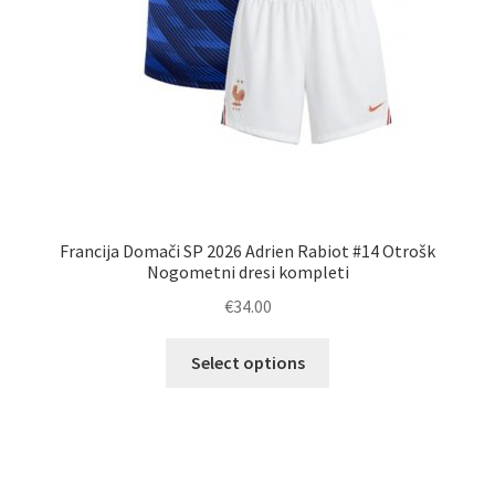
Francija Domači SP 2026 Adrien Rabiot #14 Otrošk
Nogometni dresi kompleti
€
34.00
Ta
Select options
izdelek
ima
več
različic.
Možnosti