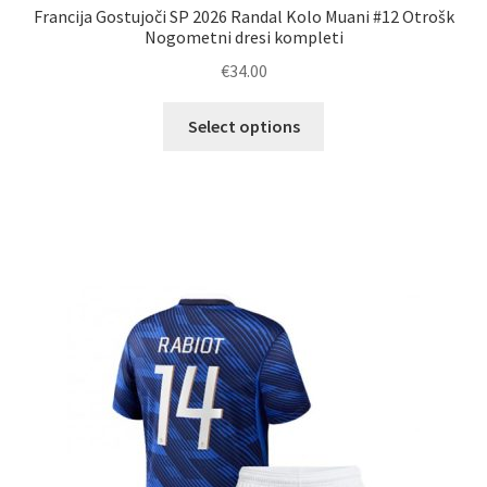
Francija Gostujoči SP 2026 Randal Kolo Muani #12 Otrošk
Nogometni dresi kompleti
€
34.00
Ta
Select options
izdelek
ima
več
različic.
Možnosti
lahko
izberete
na
strani
izdelka