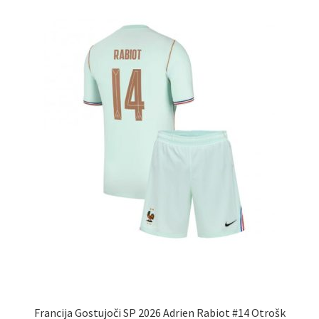
lahko
izberete
na
strani
izdelka
Francija Gostujoči SP 2026 Adrien Rabiot #14 Otrošk