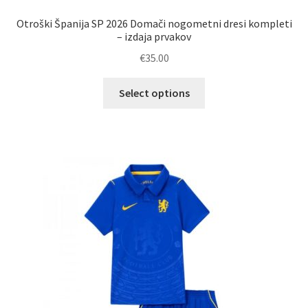
Otroški Španija SP 2026 Domači nogometni dresi kompleti
– izdaja prvakov
€
35.00
Ta
Select options
izdelek
ima
več
različic.
Možnosti
lahko
izberete
na
strani
izdelka