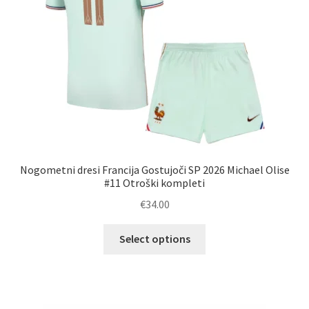
strani
izdelka
Nogometni dresi Francija Gostujoči SP 2026 Michael Olise
#11 Otroški kompleti
€
34.00
Ta
Select options
izdelek
ima
več
različic.