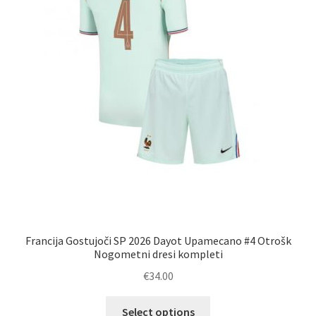
izdelka
Francija Gostujoči SP 2026 Dayot Upamecano #4 Otrošk
Nogometni dresi kompleti
€
34.00
Ta
Select options