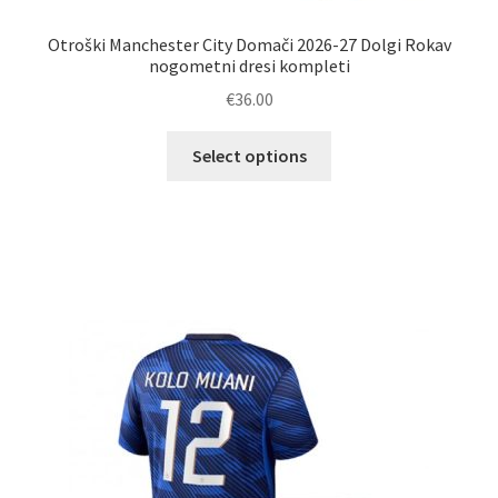
Otroški Manchester City Domači 2026-27 Dolgi Rokav
nogometni dresi kompleti
€
36.00
Ta
Select options
izdelek
ima
več
različic.
Možnosti
lahko
izberete
na
strani
izdelka