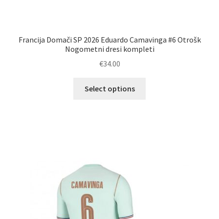
Francija Domači SP 2026 Eduardo Camavinga #6 Otrošk
Nogometni dresi kompleti
€
34.00
Ta
Select options
izdelek
ima
več
različic.
Možnosti
lahko
izberete
na
strani
izdelka