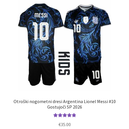
Možnosti
lahko
izberete
na
strani
izdelka
Otroški nogometni dresi Argentina Lionel Messi #10
Gostujoči SP 2026
Ocenjeno
€
35.00
5.00
od 5