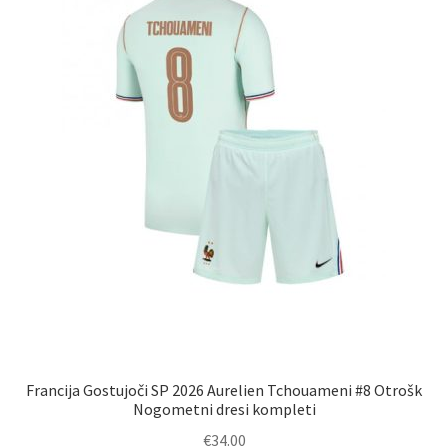
na
strani
izdelka
Francija Gostujoči SP 2026 Aurelien Tchouameni #8 Otrošk
Nogometni dresi kompleti
€
34.00