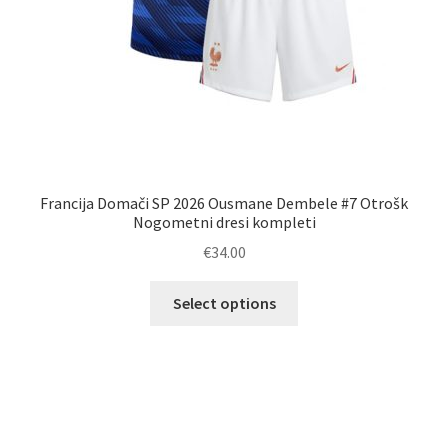
Francija Domači SP 2026 Ousmane Dembele #7 Otrošk
Nogometni dresi kompleti
€
34.00
Ta
Select options
izdelek
ima
več
različic.
Možnosti
lahko