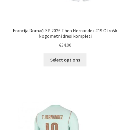
Francija Domači SP 2026 Theo Hernandez #19 Otrošk
Nogometni dresi kompleti
€
34.00
Ta
Select options
izdelek
ima
več
različic.
Možnosti
lahko
izberete
na
strani
izdelka