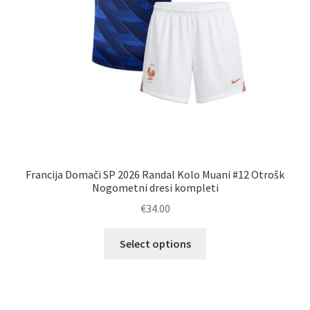
Francija Domači SP 2026 Randal Kolo Muani #12 Otrošk
Nogometni dresi kompleti
€
34.00
Ta
Select options
izdelek
ima
več
različic.