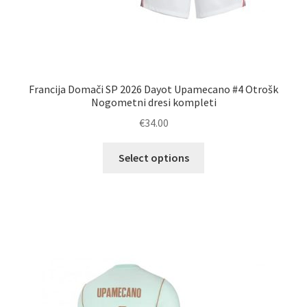
Francija Domači SP 2026 Dayot Upamecano #4 Otrošk
Nogometni dresi kompleti
€
34.00
Ta
Select options
izdelek
ima
več
različic.
Možnosti
lahko
izberete
na
strani