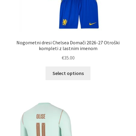
Nogometni dresi Chelsea Domači 2026-27 Otroški
kompleti z lastnim imenom
€
35.00
Ta
Select options
izdelek
ima
več
različic.
Možnosti
lahko
izberete
na