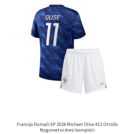
izberete
na
strani
izdelka
Francija Domači SP 2026 Michael Olise #11 Otrošk
Nogometni dresi kompleti