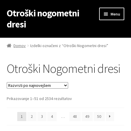
Otroški nogometni
Skip
Skip
Menu
to
to
dresi
navigation
content
Domov
Domov
Izdelki označeni z “Otroški Nogometni dresi”
Blog
Otroški Nogometni dresi
Kontaktiraj nas
Košarica
Sorted
Prikazovanje 1–51 od 2534 rezultatov
Moj račun
by
latest
Trgovina
1
2
3
4
…
48
49
50
Zaključek nakupa