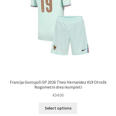
Francija Gostujoči SP 2026 Theo Hernandez #19 Otrošk
Nogometni dresi kompleti
€
34.00
Ta
Select options
izdelek