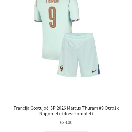
strani
izdelka
Francija Gostujoči SP 2026 Marcus Thuram #9 Otrošk
Nogometni dresi kompleti
€
34.00