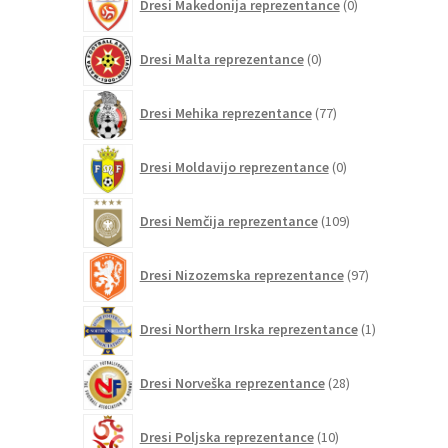
Dresi Makedonija reprezentance
0
izdelkov
0
Dresi Malta reprezentance
0
izdelkov
77
Dresi Mehika reprezentance
77
izdelkov
0
Dresi Moldavijo reprezentance
0
izdelkov
109
Dresi Nemčija reprezentance
109
izdelkov
97
Dresi Nizozemska reprezentance
97
izdelkov
1
Dresi Northern Irska reprezentance
1
izdelek
28
Dresi Norveška reprezentance
28
izdelkov
10
Dresi Poljska reprezentance
10
izdelkov