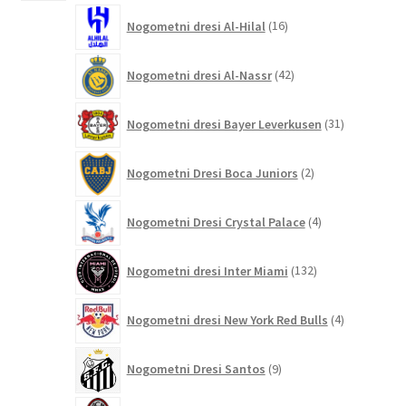
16
Nogometni dresi Al-Hilal
16
izdelkov
42
Nogometni dresi Al-Nassr
42
izdelkov
31
Nogometni dresi Bayer Leverkusen
31
izdelkov
2
Nogometni Dresi Boca Juniors
2
izdelka
4
Nogometni Dresi Crystal Palace
4
izdelki
132
Nogometni dresi Inter Miami
132
izdelkov
4
Nogometni dresi New York Red Bulls
4
izdelki
9
Nogometni Dresi Santos
9
izdelkov
211