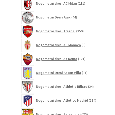
Nogometni dresi AC Milan
211
izdelkov
44
Nogometni Dresi Ajax
44
izdelkov
350
Nogometni dresi Arsenal
350
izdelkov
8
Nogometni dresi AS Monaco
8
izdelkov
121
Nogometni dresi As Roma
121
izdelkov
71
Nogometni Dresi Aston Villa
71
izdelkov
24
Nogometni dresi Athletic Bilbao
24
izdelkov
184
Nogometni dresi Atletico Madrid
184
izdelkov
695
Nogometni dresi Barcelona
695