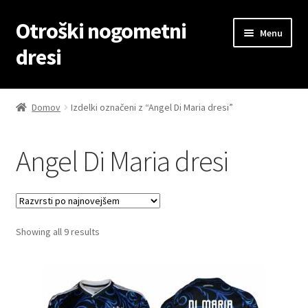
Otroški nogometni
Skip
Skip
Menu
to
to
dresi
navigation
content
Domov
Domov
Izdelki označeni z “Angel Di Maria dresi”
Blog
Angel Di Maria dresi
Kontaktiraj nas
Košarica
Sorted
Showing all 9 results
Moj račun
by
latest
Trgovina
Zaključek nakupa