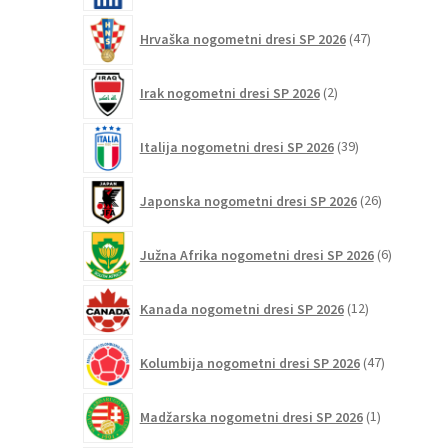
47
Hrvaška nogometni dresi SP 2026
47
izdelkov
2
Irak nogometni dresi SP 2026
2
izdelka
39
Italija nogometni dresi SP 2026
39
izdelkov
26
Japonska nogometni dresi SP 2026
26
izdelkov
6
Južna Afrika nogometni dresi SP 2026
6
izdelkov
12
Kanada nogometni dresi SP 2026
12
izdelkov
47
Kolumbija nogometni dresi SP 2026
47
izdelkov
1
Madžarska nogometni dresi SP 2026
1
izdelek