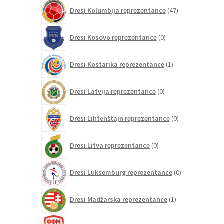
47
Dresi Kolumbija reprezentance
47
izdelkov
0
Dresi Kosovo reprezentance
0
izdelkov
1
Dresi Kostarika reprezentance
1
izdelek
0
Dresi Latvija reprezentance
0
izdelkov
0
Dresi Lihtenštajn reprezentance
0
izdelkov
0
Dresi Litva reprezentance
0
izdelkov
0
Dresi Luksemburg reprezentance
0
izdelkov
1
Dresi Madžarska reprezentance
1
izdelek
0