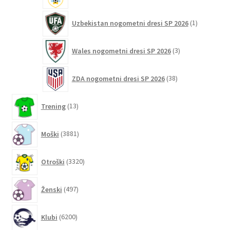
1
Uzbekistan nogometni dresi SP 2026
1
izdelek
3
Wales nogometni dresi SP 2026
3
izdelki
38
ZDA nogometni dresi SP 2026
38
izdelkov
13
Trening
13
izdelkov
3881
Moški
3881
izdelkov
3320
Otroški
3320
izdelkov
497
Ženski
497
izdelkov
6200
Klubi
6200
izdelkov