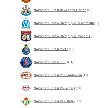
85
Nogometni Dresi Newcastle United
85
izdelkov
0
Nogometni dresi Olympique De Marseille
0
izdelk
3
Nogometni dresi Olympique Lyonnais
3
izdelki
13
Nogometni Dresi Porto
13
izdelkov
431
Nogometni dresi PSG
431
izdelkov
19
Nogometni Dresi PSV Eindhoven
19
izdelkov
84
Nogometni Dresi RB Leipzig
84
izdelkov
27
Nogometni Dresi Real Betis
27
izdelkov