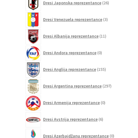
Dresi Japonska reprezentance
26
izdelkov
3
Dresi Venezuela reprezentance
3
izdelki
11
Dresi Albanija reprezentance
11
izdelkov
0
Dresi Andora reprezentance
0
izdelkov
155
Dresi Anglija reprezentance
155
izdelkov
297
Dresi Argentina reprezentance
297
izdelkov
0
Dresi Armenija reprezentance
0
izdelkov
6
Dresi Avstrija reprezentance
6
izdelkov
0
Dresi Azerbajdžanu reprezentance
0