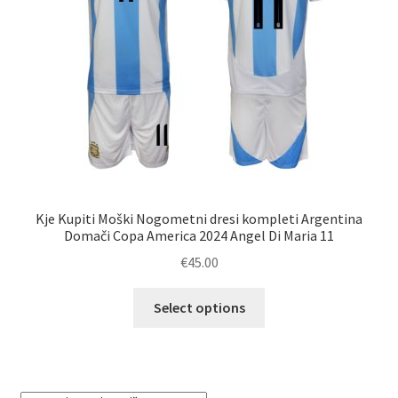
strani
izdelka
Kje Kupiti Moški Nogometni dresi kompleti Argentina
Domači Copa America 2024 Angel Di Maria 11
€
45.00
Ta
Select options
izdelek
ima
več
različic.