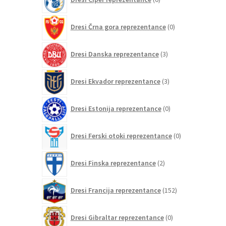
izdelkov
0
Dresi Črna gora reprezentance
0
izdelkov
3
Dresi Danska reprezentance
3
izdelki
3
Dresi Ekvador reprezentance
3
izdelki
0
Dresi Estonija reprezentance
0
izdelkov
0
Dresi Ferski otoki reprezentance
0
izdelkov
2
Dresi Finska reprezentance
2
izdelka
152
Dresi Francija reprezentance
152
izdelkov
0
Dresi Gibraltar reprezentance
0
izdelkov