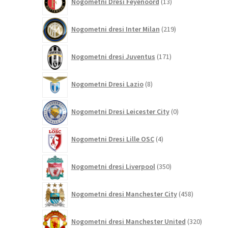
Nogometni Dresi Feyenoord
13
izdelkov
219
Nogometni dresi Inter Milan
219
izdelkov
171
Nogometni dresi Juventus
171
izdelkov
8
Nogometni Dresi Lazio
8
izdelkov
0
Nogometni Dresi Leicester City
0
izdelkov
4
Nogometni Dresi Lille OSC
4
izdelki
350
Nogometni dresi Liverpool
350
izdelkov
458
Nogometni dresi Manchester City
458
izdelkov
320
Nogometni dresi Manchester United
320
izdelkov