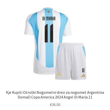
različic.
Možnosti
lahko
izberete
na
strani
izdelka
Kje Kupiti Otroški Nogometni dresi za nogomet Argentina
Domači Copa America 2024 Angel Di Maria 11
€
36.00