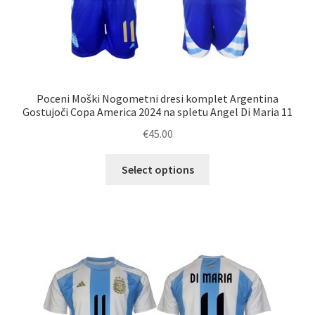
Poceni Moški Nogometni dresi komplet Argentina
Gostujoči Copa America 2024 na spletu Angel Di Maria 11
€
45.00
Ta
Select options
izdelek
ima
več
različic.
Možnosti
lahko
izberete
na