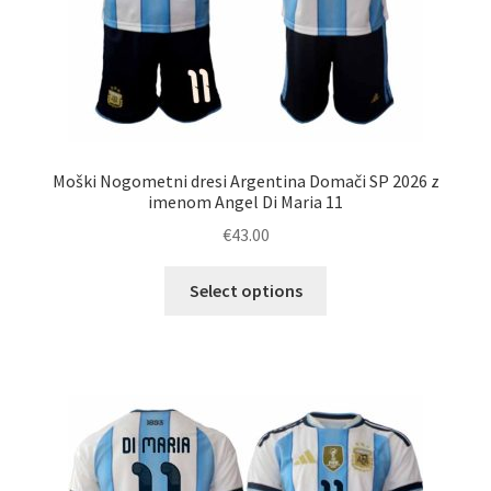
Moški Nogometni dresi Argentina Domači SP 2026 z
imenom Angel Di Maria 11
€
43.00
Ta
Select options
izdelek
ima
več
različic.
Možnosti
lahko
izberete