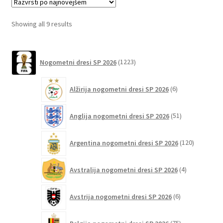
Možnosti
lahko
Sorted
Showing all 9 results
izberete
by
na
latest
1223
strani
Nogometni dresi SP 2026
1223
izdelkov
izdelka
6
Alžirija nogometni dresi SP 2026
6
izdelkov
51
Anglija nogometni dresi SP 2026
51
izdelkov
120
Argentina nogometni dresi SP 2026
120
izdelkov
4
Avstralija nogometni dresi SP 2026
4
izdelki
6
Avstrija nogometni dresi SP 2026
6
izdelkov
75