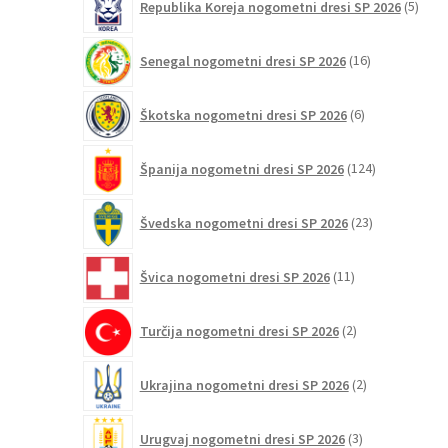
Republika Koreja nogometni dresi SP 2026
5
izdel
16
Senegal nogometni dresi SP 2026
16
izdelkov
6
Škotska nogometni dresi SP 2026
6
izdelkov
124
Španija nogometni dresi SP 2026
124
izdelkov
23
Švedska nogometni dresi SP 2026
23
izdelkov
11
Švica nogometni dresi SP 2026
11
izdelkov
2
Turčija nogometni dresi SP 2026
2
izdelka
2
Ukrajina nogometni dresi SP 2026
2
izdelka
3
Urugvaj nogometni dresi SP 2026
3
izdelki