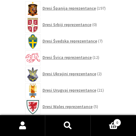
197
Dresi Španija reprezentance
197
izdelkov
0
Dresi Srbiji reprezentance
0
izdelkov
7
Dresi Švedska reprezentance
7
izdelkov
12
Dresi Švica reprezentance
12
izdelkov
2
Dresi Ukrajini reprezentance
2
izdelka
21
Dresi Urugvaj reprezentance
21
izdelkov
5
Dresi Wales reprezentance
5
izdelkov
26
0
Dresi Združene države reprezentance
26
izdelkov
Išči:
Iskanje