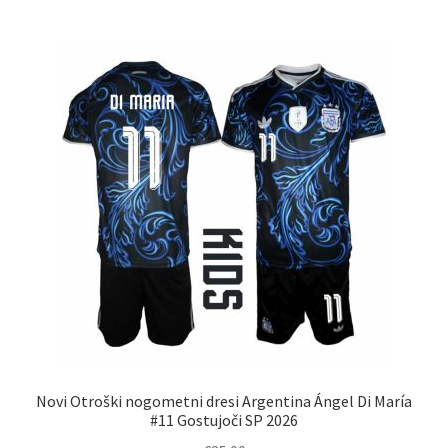
več
različic.
Možnosti
lahko
izberete
na
strani
izdelka
Novi Otroški nogometni dresi Argentina Ángel Di María
#11 Gostujoči SP 2026