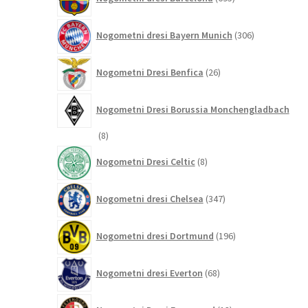
izdelkov
306
Nogometni dresi Bayern Munich
306
izdelkov
26
Nogometni Dresi Benfica
26
izdelkov
Nogometni Dresi Borussia Monchengladbach
8
8
izdelkov
8
Nogometni Dresi Celtic
8
izdelkov
347
Nogometni dresi Chelsea
347
izdelkov
196
Nogometni dresi Dortmund
196
izdelkov
68
Nogometni dresi Everton
68
izdelkov
13