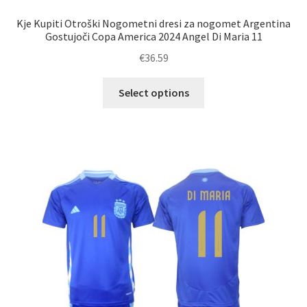
Kje Kupiti Otroški Nogometni dresi za nogomet Argentina
Gostujoči Copa America 2024 Angel Di Maria 11
€
36.59
Ta
Select options
izdelek
ima
več
različic.
Možnosti
lahko
izberete
na
strani
izdelka