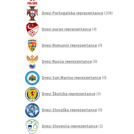
208
Dresi Portugalska reprezentance
208
izdelkov
4
Dresi puran reprezentance
4
izdelki
0
Dresi Romuniji reprezentance
0
izdelkov
0
Dresi Rusija reprezentance
0
izdelkov
0
Dresi San Marino reprezentance
0
izdelkov
3
Dresi Škotska reprezentance
3
izdelki
0
Dresi Slovaška reprezentance
0
izdelkov
2
Dresi Slovenija reprezentance
2
izdelka