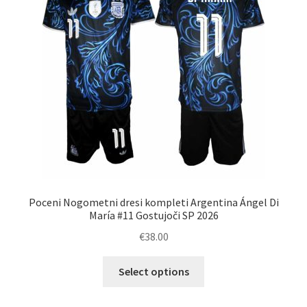
Poceni Nogometni dresi kompleti Argentina Ángel Di
María #11 Gostujoči SP 2026
€
38.00
Ta
Select options
izdelek
ima