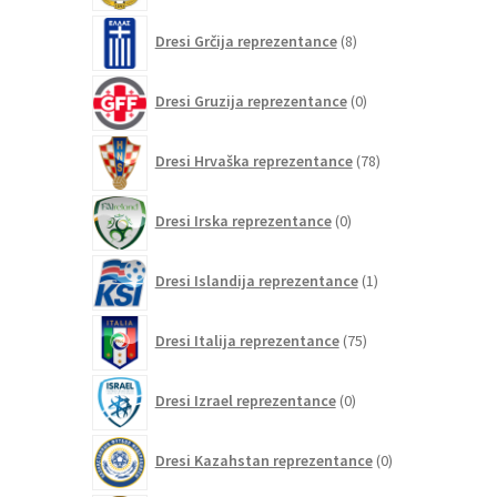
8
Dresi Grčija reprezentance
8
izdelkov
0
Dresi Gruzija reprezentance
0
izdelkov
78
Dresi Hrvaška reprezentance
78
izdelkov
0
Dresi Irska reprezentance
0
izdelkov
1
Dresi Islandija reprezentance
1
izdelek
75
Dresi Italija reprezentance
75
izdelkov
0
Dresi Izrael reprezentance
0
izdelkov
0
Dresi Kazahstan reprezentance
0
izdelkov