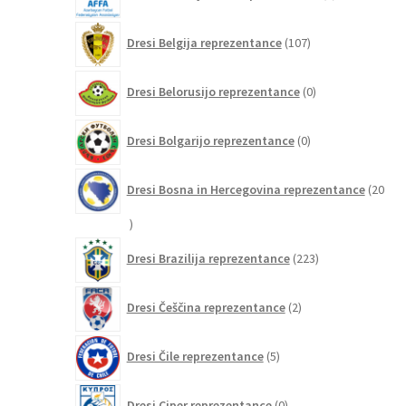
izdelkov
107
Dresi Belgija reprezentance
107
izdelkov
0
Dresi Belorusijo reprezentance
0
izdelkov
0
Dresi Bolgarijo reprezentance
0
izdelkov
Dresi Bosna in Hercegovina reprezentance
20
20
izdelkov
223
Dresi Brazilija reprezentance
223
izdelkov
2
Dresi Češčina reprezentance
2
izdelka
5
Dresi Čile reprezentance
5
izdelkov
0
Dresi Ciper reprezentance
0