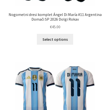
Nogometni dresi komplet Ángel Di María #11 Argentina
Domači SP 2026 Dolgi Rokav
€
45.00
Ta
Select options
izdelek
ima
več
različic.
Možnosti
lahko
izberete
na
strani
izdelka