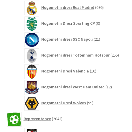
696
Nogometni dresi Real Madrid
696
izdelkov
0
Nogometni Dresi Sporting CP
0
izdelkov
21
Nogometni dresi SSC Napoli
21
izdelkov
255
Nogometni dresi Tottenham Hotspur
255
izdelko
10
Nogometni Dresi Valencia
10
izdelkov
12
Nogometni dresi West Ham United
12
izdelkov
59
Nogometni Dresi Wolves
59
izdelkov
2042
Reprezentance
2042
izdelkov
26