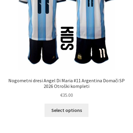
na
strani
izdelka
Nogometni dresi Angel Di Maria #11 Argentina Domači SP
2026 Otroški kompleti
€
35.00
Ta
Select options
izdelek
ima
več