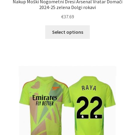
Nakup Moški Nogometni Dresi Arsenal Vratar Domači
2024-25 zelena Dolgi rokavi
€
37.69
Ta
Select options
izdelek
ima
več
različic.
Možnosti
lahko
izberete
na
strani
izdelka