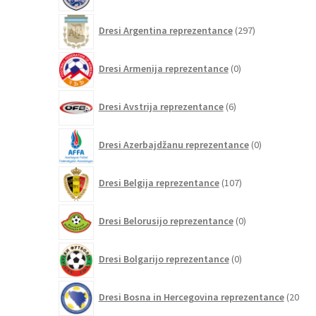
297
Dresi Argentina reprezentance
297
izdelkov
0
Dresi Armenija reprezentance
0
izdelkov
6
Dresi Avstrija reprezentance
6
izdelkov
0
Dresi Azerbajdžanu reprezentance
0
izdelkov
107
Dresi Belgija reprezentance
107
izdelkov
0
Dresi Belorusijo reprezentance
0
izdelkov
0
Dresi Bolgarijo reprezentance
0
izdelkov
Dresi Bosna in Hercegovina reprezentance
20