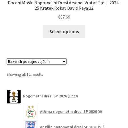
Poceni Moški Nogometni Dresi Arsenal Vratar Tretji 2024-
25 Kratek Rokav David Raya 22
€
37.69
Ta
Select options
izdelek
ima
več
različic.
Možnosti
lahko
Sorted
Showing all 12 results
izberete
by
na
latest
1223
strani
Nogometni dresi SP 2026
1223
izdelkov
izdelka
6
Alžirija nogometni dresi SP 2026
6
izdelkov
51
Anglija nogometni dresi SP 2026
51