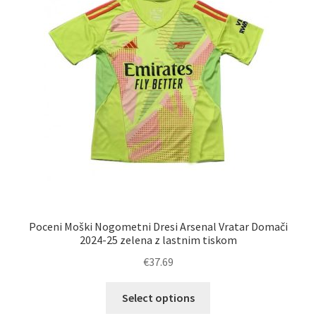
Poceni Moški Nogometni Dresi Arsenal Vratar Domači
2024-25 zelena z lastnim tiskom
€
37.69
Ta
Select options
izdelek