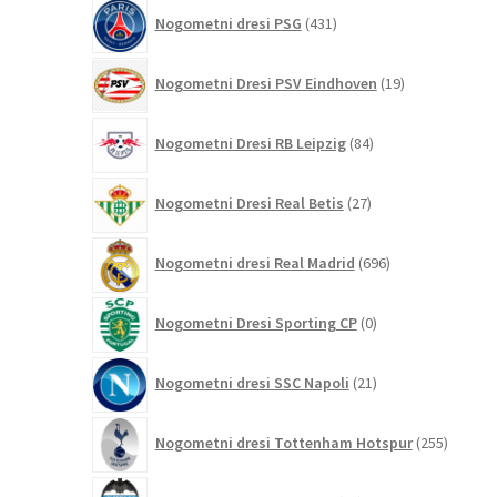
431
Nogometni dresi PSG
431
izdelkov
19
Nogometni Dresi PSV Eindhoven
19
izdelkov
84
Nogometni Dresi RB Leipzig
84
izdelkov
27
Nogometni Dresi Real Betis
27
izdelkov
696
Nogometni dresi Real Madrid
696
izdelkov
0
Nogometni Dresi Sporting CP
0
izdelkov
21
Nogometni dresi SSC Napoli
21
izdelkov
255
Nogometni dresi Tottenham Hotspur
255
izdelko
10