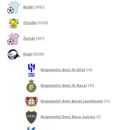
3881
Moški
3881
izdelkov
3320
Otroški
3320
izdelkov
497
Ženski
497
izdelkov
6200
Klubi
6200
izdelkov
16
Nogometni dresi Al-Hilal
16
izdelkov
42
Nogometni dresi Al-Nassr
42
izdelkov
31
Nogometni dresi Bayer Leverkusen
31
izdelkov
2
Nogometni Dresi Boca Juniors
2
izdelka
4