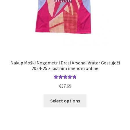
Nakup Moški Nogometni Dresi Arsenal Vratar Gostujoči
2024-25 z lastnim imenom online
Ocenjeno
€
37.69
5.00
od 5
Ta
Select options
izdelek
ima
več
različic.