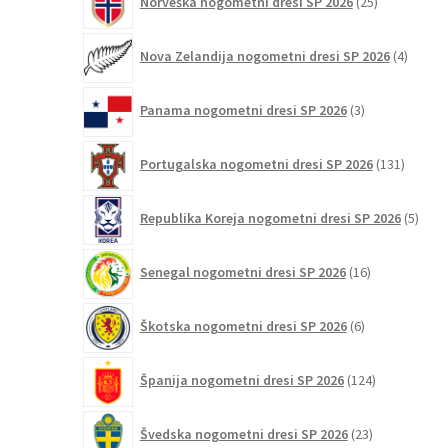
Norveška nogometni dresi SP 2026
25
izdelkov
4
Nova Zelandija nogometni dresi SP 2026
4
izdelki
3
Panama nogometni dresi SP 2026
3
izdelki
131
Portugalska nogometni dresi SP 2026
131
izdelko
5
Republika Koreja nogometni dresi SP 2026
5
izdel
16
Senegal nogometni dresi SP 2026
16
izdelkov
6
Škotska nogometni dresi SP 2026
6
izdelkov
124
Španija nogometni dresi SP 2026
124
izdelkov
23
Švedska nogometni dresi SP 2026
23
izdelkov