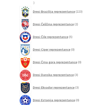
20
izdelkov
223
Dresi Brazilija reprezentance
223
izdelkov
2
Dresi Češčina reprezentance
2
izdelka
5
Dresi Čile reprezentance
5
izdelkov
0
Dresi Ciper reprezentance
0
izdelkov
0
Dresi Črna gora reprezentance
0
izdelkov
3
Dresi Danska reprezentance
3
izdelki
3
Dresi Ekvador reprezentance
3
izdelki
0
Dresi Estonija reprezentance
0
izdelkov