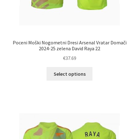
Poceni Moški Nogometni Dresi Arsenal Vratar Domači
2024-25 zelena David Raya 22
€
37.69
Ta
Select options
izdelek
ima
več
različic.
Možnosti
lahko
izberete
na