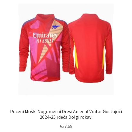
Možnosti
lahko
izberete
na
strani
izdelka
Poceni Moški Nogometni Dresi Arsenal Vratar Gostujoči
2024-25 rdeča Dolgi rokavi
€
37.69