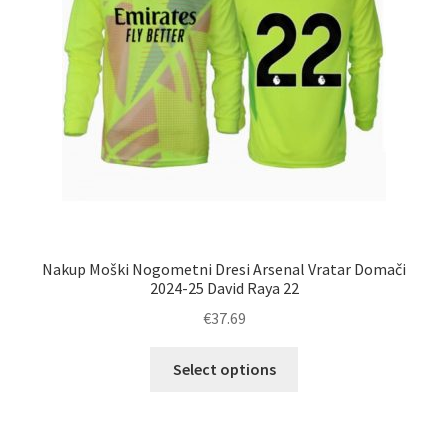
strani
izdelka
Nakup Moški Nogometni Dresi Arsenal Vratar Domači
2024-25 David Raya 22
€
37.69
Ta
Select options
izdelek
ima
več