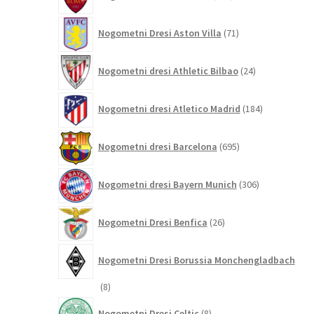
izdelkov
71
Nogometni Dresi Aston Villa
71
izdelkov
24
Nogometni dresi Athletic Bilbao
24
izdelkov
184
Nogometni dresi Atletico Madrid
184
izdelkov
695
Nogometni dresi Barcelona
695
izdelkov
306
Nogometni dresi Bayern Munich
306
izdelkov
26
Nogometni Dresi Benfica
26
izdelkov
Nogometni Dresi Borussia Monchengladbach
8
8
izdelkov
8
Nogometni Dresi Celtic
8