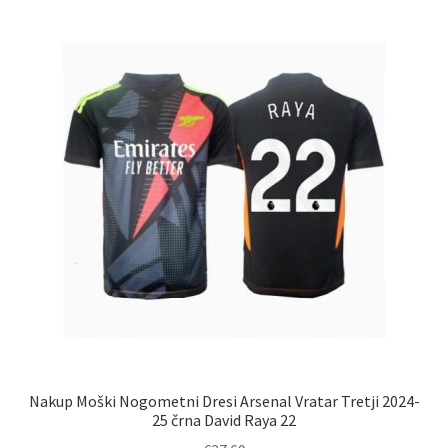
različic.
Možnosti
lahko
izberete
na
strani
izdelka
Nakup Moški Nogometni Dresi Arsenal Vratar Tretji 2024-
25 črna David Raya 22