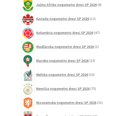
6
Južna Afrika nogometni dresi SP 2026
6
izdelkov
12
Kanada nogometni dresi SP 2026
12
izdelkov
47
Kolumbija nogometni dresi SP 2026
47
izdelkov
1
Madžarska nogometni dresi SP 2026
1
izdelek
23
Maroko nogometni dresi SP 2026
23
izdelkov
32
Mehika nogometni dresi SP 2026
32
izdelkov
75
Nemčija nogometni dresi SP 2026
75
izdelkov
31
Nizozemska nogometni dresi SP 2026
31
izdelkov
25