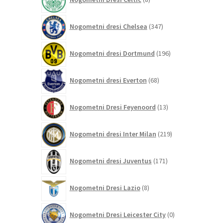
izdelkov
347
Nogometni dresi Chelsea
347
izdelkov
196
Nogometni dresi Dortmund
196
izdelkov
68
Nogometni dresi Everton
68
izdelkov
13
Nogometni Dresi Feyenoord
13
izdelkov
219
Nogometni dresi Inter Milan
219
izdelkov
171
Nogometni dresi Juventus
171
izdelkov
8
Nogometni Dresi Lazio
8
izdelkov
0
Nogometni Dresi Leicester City
0
izdelkov