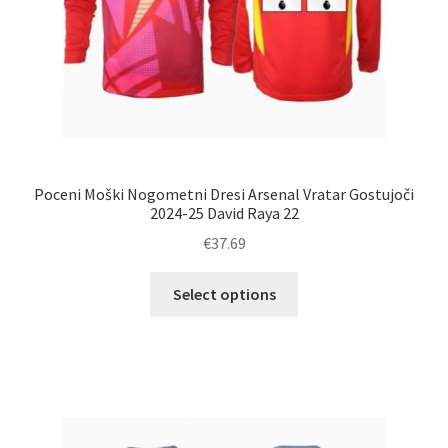
Poceni Moški Nogometni Dresi Arsenal Vratar Gostujoči
2024-25 David Raya 22
€
37.69
Ta
Select options
izdelek
ima
več
različic.
Možnosti
lahko