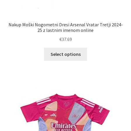
Nakup Moški Nogometni Dresi Arsenal Vratar Tretji 2024-
25 z lastnim imenom online
€
37.69
Ta
Select options
izdelek
ima
več
različic.
Možnosti
lahko
izberete
na
strani
izdelka