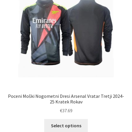
izberete
na
strani
izdelka
Poceni Moški Nogometni Dresi Arsenal Vratar Tretji 2024-
25 Kratek Rokav
€
37.69
Ta
Select options
izdelek