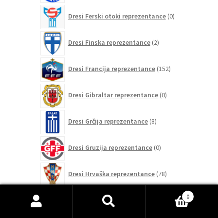
0
Dresi Ferski otoki reprezentance
0
izdelkov
2
Dresi Finska reprezentance
2
izdelka
152
Dresi Francija reprezentance
152
izdelkov
0
Dresi Gibraltar reprezentance
0
izdelkov
8
Dresi Grčija reprezentance
8
izdelkov
0
Dresi Gruzija reprezentance
0
izdelkov
78
Dresi Hrvaška reprezentance
78
izdelkov
0
0
Dresi Irska reprezentance
0
izdelkov
Išči:
Iskanje