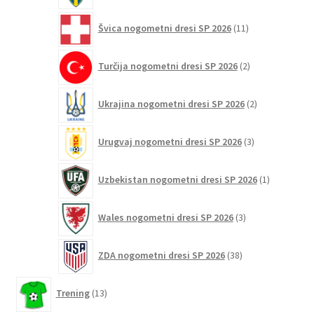
11
Švica nogometni dresi SP 2026
11
izdelkov
2
Turčija nogometni dresi SP 2026
2
izdelka
2
Ukrajina nogometni dresi SP 2026
2
izdelka
3
Urugvaj nogometni dresi SP 2026
3
izdelki
1
Uzbekistan nogometni dresi SP 2026
1
izdelek
3
Wales nogometni dresi SP 2026
3
izdelki
38
ZDA nogometni dresi SP 2026
38
izdelkov
13
Trening
13
izdelkov