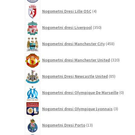
4
Nogometni Dresi Lille OSC
4
izdelki
350
Nogometni dresi Liverpool
350
izdelkov
458
Nogometni dresi Manchester City
458
izdelkov
320
Nogometni dresi Manchester United
320
izdelkov
85
Nogometni Dresi Newcastle United
85
izdelkov
0
Nogometni dresi Olympique De Marseille
0
izdelk
3
Nogometni dresi Olympique Lyonnais
3
izdelki
13
Nogometni Dresi Porto
13
izdelkov