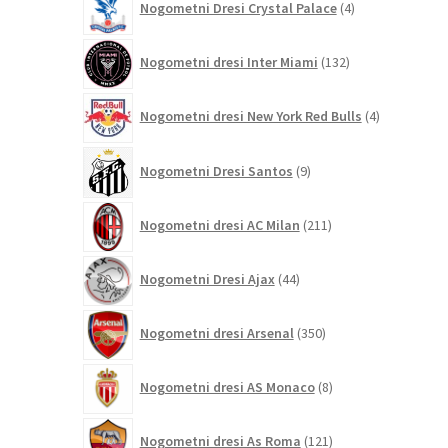
Nogometni Dresi Crystal Palace
4
izdelki
132
Nogometni dresi Inter Miami
132
izdelkov
4
Nogometni dresi New York Red Bulls
4
izdelki
9
Nogometni Dresi Santos
9
izdelkov
211
Nogometni dresi AC Milan
211
izdelkov
44
Nogometni Dresi Ajax
44
izdelkov
350
Nogometni dresi Arsenal
350
izdelkov
8
Nogometni dresi AS Monaco
8
izdelkov
121
Nogometni dresi As Roma
121