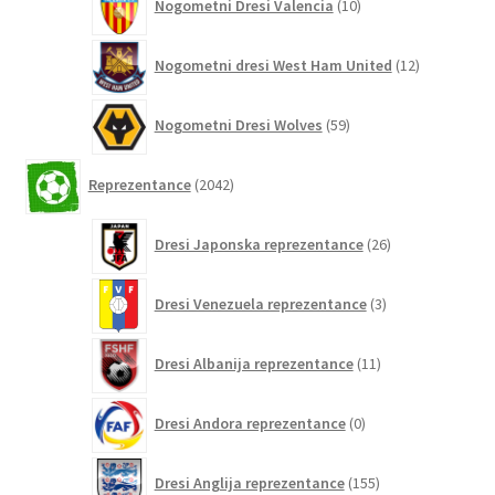
Nogometni Dresi Valencia
10
izdelkov
12
Nogometni dresi West Ham United
12
izdelkov
59
Nogometni Dresi Wolves
59
izdelkov
2042
Reprezentance
2042
izdelkov
26
Dresi Japonska reprezentance
26
izdelkov
3
Dresi Venezuela reprezentance
3
izdelki
11
Dresi Albanija reprezentance
11
izdelkov
0
Dresi Andora reprezentance
0
izdelkov
155
Dresi Anglija reprezentance
155
izdelkov