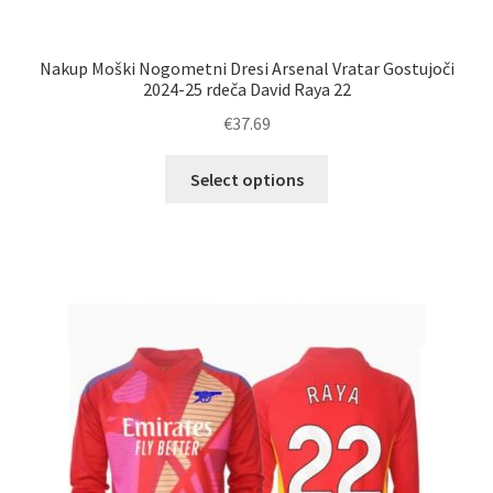
Nakup Moški Nogometni Dresi Arsenal Vratar Gostujoči
2024-25 rdeča David Raya 22
€
37.69
Ta
Select options
izdelek
ima
več
različic.
Možnosti
lahko
izberete
na
strani
izdelka