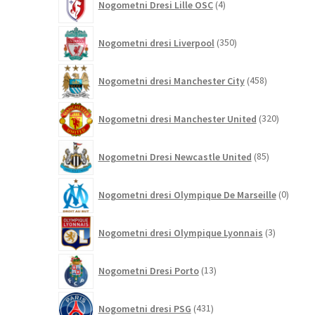
Nogometni Dresi Lille OSC
4
izdelki
350
Nogometni dresi Liverpool
350
izdelkov
458
Nogometni dresi Manchester City
458
izdelkov
320
Nogometni dresi Manchester United
320
izdelkov
85
Nogometni Dresi Newcastle United
85
izdelkov
0
Nogometni dresi Olympique De Marseille
0
izdelk
3
Nogometni dresi Olympique Lyonnais
3
izdelki
13
Nogometni Dresi Porto
13
izdelkov
431
Nogometni dresi PSG
431
izdelkov