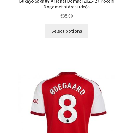
Bukayo Saka #7 Arsenal Domači 2026-27 Poceni
Nogometni dresi rdeča
€
35.00
Ta
Select options
izdelek
ima
več
različic.
Možnosti
lahko
izberete
na
strani
izdelka