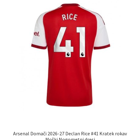
lahko
izberete
na
strani
izdelka
Arsenal Domači 2026-27 Declan Rice #41 Kratek rokav
Moški Nogometni dresi