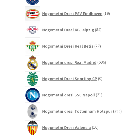
19
Nogometni Dresi PSV Eindhoven
19
izdelkov
84
Nogometni Dresi RB Leipzig
84
izdelkov
27
Nogometni Dresi Real Betis
27
izdelkov
696
Nogometni dresi Real Madrid
696
izdelkov
0
Nogometni Dresi Sporting CP
0
izdelkov
21
Nogometni dresi SSC Napoli
21
izdelkov
255
Nogometni dresi Tottenham Hotspur
255
izdelko
10
Nogometni Dresi Valencia
10
izdelkov