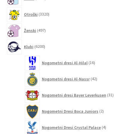
izdelkov
3320
Otroški
3320
izdelkov
497
Ženski
497
izdelkov
6200
Klubi
6200
izdelkov
16
Nogometni dresi Al-Hilal
16
izdelkov
42
Nogometni dresi Al-Nassr
42
izdelkov
31
Nogometni dresi Bayer Leverkusen
31
izdelkov
2
Nogometni Dresi Boca Juniors
2
izdelka
4
Nogometni Dresi Crystal Palace
4
izdelki