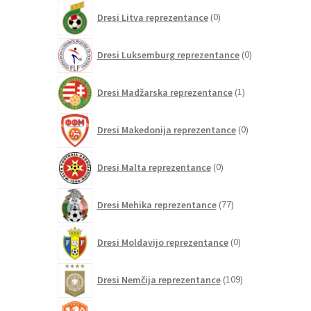
0
Dresi Litva reprezentance
0
izdelkov
0
Dresi Luksemburg reprezentance
0
izdelkov
1
Dresi Madžarska reprezentance
1
izdelek
0
Dresi Makedonija reprezentance
0
izdelkov
0
Dresi Malta reprezentance
0
izdelkov
77
Dresi Mehika reprezentance
77
izdelkov
0
Dresi Moldavijo reprezentance
0
izdelkov
109
Dresi Nemčija reprezentance
109
izdelkov
97