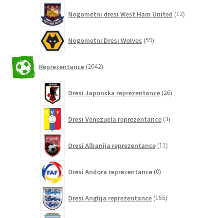
12
Nogometni dresi West Ham United
12
izdelkov
59
Nogometni Dresi Wolves
59
izdelkov
2042
Reprezentance
2042
izdelkov
26
Dresi Japonska reprezentance
26
izdelkov
3
Dresi Venezuela reprezentance
3
izdelki
11
Dresi Albanija reprezentance
11
izdelkov
0
Dresi Andora reprezentance
0
izdelkov
155
Dresi Anglija reprezentance
155
izdelkov
297