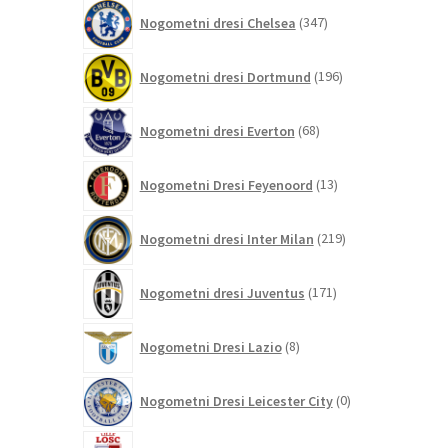
347
Nogometni dresi Chelsea
347
izdelkov
196
Nogometni dresi Dortmund
196
izdelkov
68
Nogometni dresi Everton
68
izdelkov
13
Nogometni Dresi Feyenoord
13
izdelkov
219
Nogometni dresi Inter Milan
219
izdelkov
171
Nogometni dresi Juventus
171
izdelkov
8
Nogometni Dresi Lazio
8
izdelkov
0
Nogometni Dresi Leicester City
0
izdelkov
4