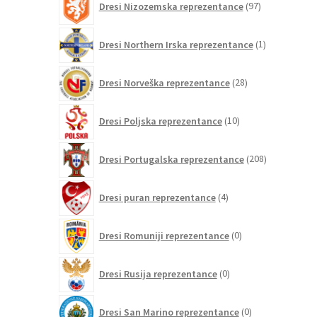
Dresi Nizozemska reprezentance
97
izdelkov
1
Dresi Northern Irska reprezentance
1
izdelek
28
Dresi Norveška reprezentance
28
izdelkov
10
Dresi Poljska reprezentance
10
izdelkov
208
Dresi Portugalska reprezentance
208
izdelkov
4
Dresi puran reprezentance
4
izdelki
0
Dresi Romuniji reprezentance
0
izdelkov
0
Dresi Rusija reprezentance
0
izdelkov
0
Dresi San Marino reprezentance
0