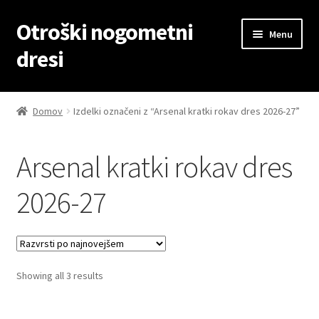
Otroški nogometni
Skip
Skip
Menu
to
to
dresi
navigation
content
Domov
Domov
Izdelki označeni z “Arsenal kratki rokav dres 2026-27”
Blog
Arsenal kratki rokav dres
Kontaktiraj nas
2026-27
Košarica
Moj račun
Sorted
Showing all 3 results
Trgovina
by
latest
Zaključek nakupa