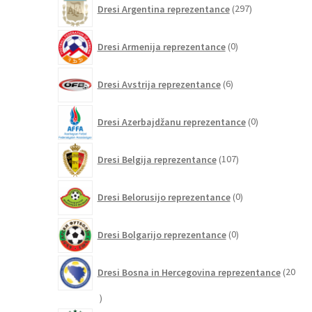
Dresi Argentina reprezentance
297
izdelkov
0
Dresi Armenija reprezentance
0
izdelkov
6
Dresi Avstrija reprezentance
6
izdelkov
0
Dresi Azerbajdžanu reprezentance
0
izdelkov
107
Dresi Belgija reprezentance
107
izdelkov
0
Dresi Belorusijo reprezentance
0
izdelkov
0
Dresi Bolgarijo reprezentance
0
izdelkov
Dresi Bosna in Hercegovina reprezentance
20
20