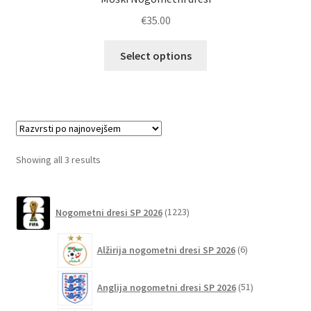
€
35.00
Ta
Select options
izdelek
ima
več
različic.
Možnosti
lahko
Sorted
Showing all 3 results
izberete
by
na
latest
1223
strani
Nogometni dresi SP 2026
1223
izdelkov
izdelka
6
Alžirija nogometni dresi SP 2026
6
izdelkov
51
Anglija nogometni dresi SP 2026
51
izdelkov