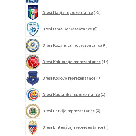
75
Dresi Italija reprezentance
75
izdelkov
0
Dresi Izrael reprezentance
0
izdelkov
0
Dresi Kazahstan reprezentance
0
izdelkov
47
Dresi Kolumbija reprezentance
47
izdelkov
0
Dresi Kosovo reprezentance
0
izdelkov
1
Dresi Kostarika reprezentance
1
izdelek
0
Dresi Latvija reprezentance
0
izdelkov
0
Dresi Lihtenštajn reprezentance
0
izdelkov