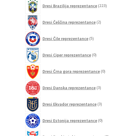
izdelkov
223
Dresi Brazilija reprezentance
223
izdelkov
2
Dresi Češčina reprezentance
2
izdelka
5
Dresi Čile reprezentance
5
izdelkov
0
Dresi Ciper reprezentance
0
izdelkov
0
Dresi Črna gora reprezentance
0
izdelkov
3
Dresi Danska reprezentance
3
izdelki
3
Dresi Ekvador reprezentance
3
izdelki
0
Dresi Estonija reprezentance
0
izdelkov
0