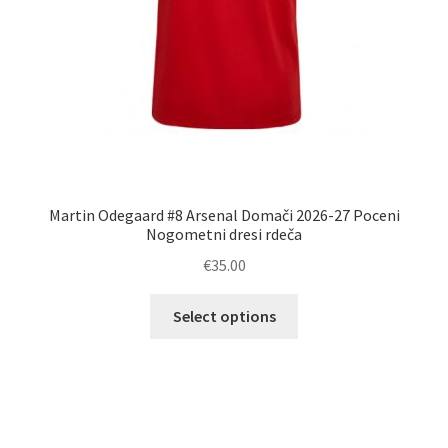
Martin Odegaard #8 Arsenal Domači 2026-27 Poceni
Nogometni dresi rdeča
€
35.00
Ta
Select options
izdelek
ima
več
različic.
Možnosti