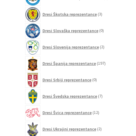
izdelkov
3
Dresi Škotska reprezentance
3
izdelki
0
Dresi Slovaška reprezentance
0
izdelkov
2
Dresi Slovenija reprezentance
2
izdelka
197
Dresi Španija reprezentance
197
izdelkov
0
Dresi Srbiji reprezentance
0
izdelkov
7
Dresi Švedska reprezentance
7
izdelkov
12
Dresi Švica reprezentance
12
izdelkov
2
Dresi Ukrajini reprezentance
2
izdelka