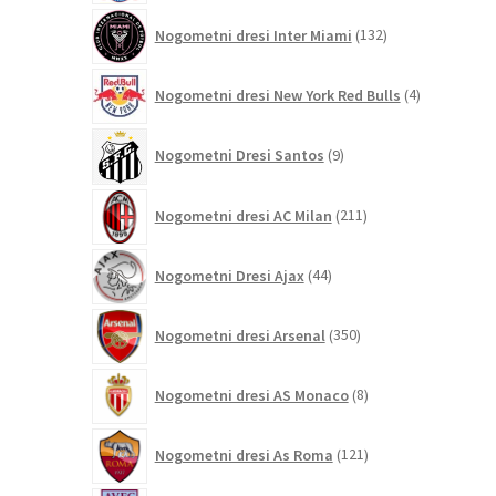
132
Nogometni dresi Inter Miami
132
izdelkov
4
Nogometni dresi New York Red Bulls
4
izdelki
9
Nogometni Dresi Santos
9
izdelkov
211
Nogometni dresi AC Milan
211
izdelkov
44
Nogometni Dresi Ajax
44
izdelkov
350
Nogometni dresi Arsenal
350
izdelkov
8
Nogometni dresi AS Monaco
8
izdelkov
121
Nogometni dresi As Roma
121
izdelkov