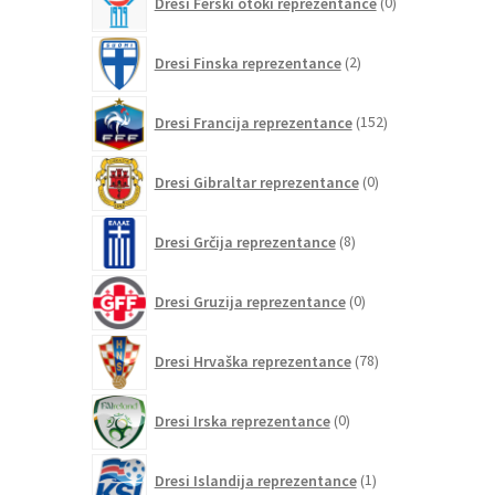
Dresi Ferski otoki reprezentance
0
izdelkov
2
Dresi Finska reprezentance
2
izdelka
152
Dresi Francija reprezentance
152
izdelkov
0
Dresi Gibraltar reprezentance
0
izdelkov
8
Dresi Grčija reprezentance
8
izdelkov
0
Dresi Gruzija reprezentance
0
izdelkov
78
Dresi Hrvaška reprezentance
78
izdelkov
0
Dresi Irska reprezentance
0
izdelkov
1
Dresi Islandija reprezentance
1
izdelek