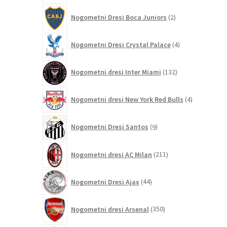
2
Nogometni Dresi Boca Juniors
2
izdelka
4
Nogometni Dresi Crystal Palace
4
izdelki
132
Nogometni dresi Inter Miami
132
izdelkov
4
Nogometni dresi New York Red Bulls
4
izdelki
9
Nogometni Dresi Santos
9
izdelkov
211
Nogometni dresi AC Milan
211
izdelkov
44
Nogometni Dresi Ajax
44
izdelkov
350
Nogometni dresi Arsenal
350
izdelkov