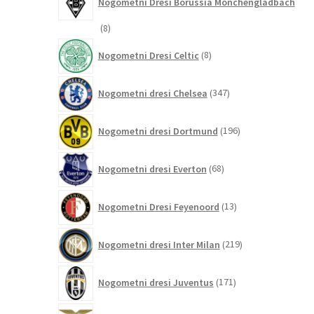
Nogometni Dresi Borussia Monchengladbach
8
8
izdelkov
8
Nogometni Dresi Celtic
8
izdelkov
347
Nogometni dresi Chelsea
347
izdelkov
196
Nogometni dresi Dortmund
196
izdelkov
68
Nogometni dresi Everton
68
izdelkov
13
Nogometni Dresi Feyenoord
13
izdelkov
219
Nogometni dresi Inter Milan
219
izdelkov
171
Nogometni dresi Juventus
171
izdelkov
8