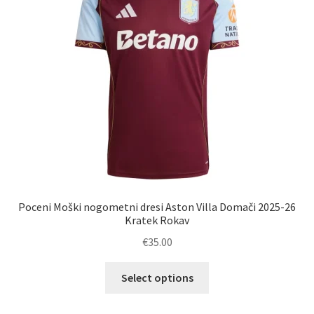
Poceni Moški nogometni dresi Aston Villa Domači 2025-26
Kratek Rokav
€
35.00
Ta
Select options
izdelek
ima