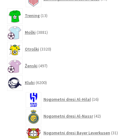
izdelkov
13
Trening
13
izdelkov
3881
Moški
3881
izdelkov
3320
Otroški
3320
izdelkov
497
Ženski
497
izdelkov
6200
Klubi
6200
izdelkov
16
Nogometni dresi Al-Hilal
16
izdelkov
42
Nogometni dresi Al-Nassr
42
izdelkov
31
Nogometni dresi Bayer Leverkusen
31
izdelkov