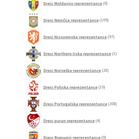
Dresi Moldavijo reprezentance
0
izdelkov
109
Dresi Nemčija reprezentance
109
izdelkov
97
Dresi Nizozemska reprezentance
97
izdelkov
1
Dresi Northern Irska reprezentance
1
izdelek
28
Dresi Norveška reprezentance
28
izdelkov
10
Dresi Poljska reprezentance
10
izdelkov
208
Dresi Portugalska reprezentance
208
izdelkov
4
Dresi puran reprezentance
4
izdelki
0
Dresi Romuniji reprezentance
0