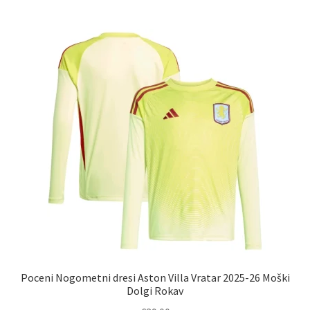
več
različic.
Možnosti
lahko
izberete
na
strani
izdelka
Poceni Nogometni dresi Aston Villa Vratar 2025-26 Moški
Dolgi Rokav