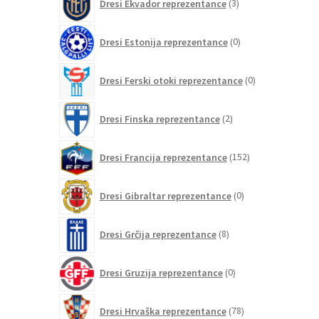
Dresi Ekvador reprezentance
3
izdelki
0
Dresi Estonija reprezentance
0
izdelkov
0
Dresi Ferski otoki reprezentance
0
izdelkov
2
Dresi Finska reprezentance
2
izdelka
152
Dresi Francija reprezentance
152
izdelkov
0
Dresi Gibraltar reprezentance
0
izdelkov
8
Dresi Grčija reprezentance
8
izdelkov
0
Dresi Gruzija reprezentance
0
izdelkov
78
Dresi Hrvaška reprezentance
78
izdelkov