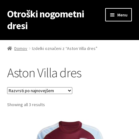
Otroški nogometni
Skip
Skip
Menu
to
to
dresi
navigation
content
Domov
Domov
Izdelki označeni z “Aston Villa dres”
Blog
Aston Villa dres
Kontaktiraj nas
Košarica
Sorted
Showing all 3 results
Moj račun
by
latest
Trgovina
Zaključek nakupa