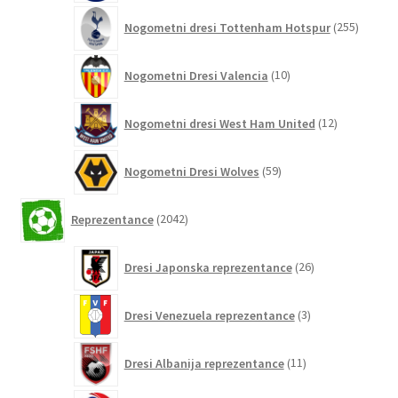
255
Nogometni dresi Tottenham Hotspur
255
izdelko
10
Nogometni Dresi Valencia
10
izdelkov
12
Nogometni dresi West Ham United
12
izdelkov
59
Nogometni Dresi Wolves
59
izdelkov
2042
Reprezentance
2042
izdelkov
26
Dresi Japonska reprezentance
26
izdelkov
3
Dresi Venezuela reprezentance
3
izdelki
11
Dresi Albanija reprezentance
11
izdelkov