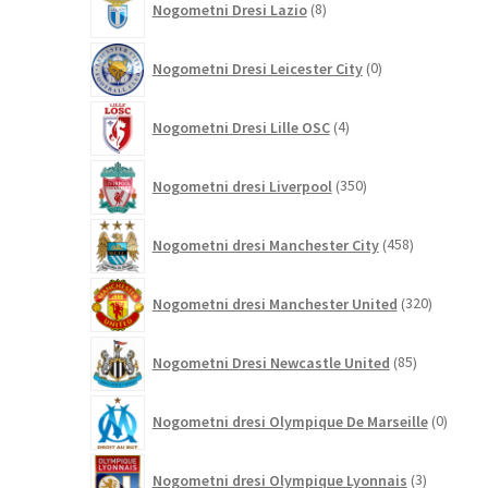
Nogometni Dresi Lazio
8
izdelkov
0
Nogometni Dresi Leicester City
0
izdelkov
4
Nogometni Dresi Lille OSC
4
izdelki
350
Nogometni dresi Liverpool
350
izdelkov
458
Nogometni dresi Manchester City
458
izdelkov
320
Nogometni dresi Manchester United
320
izdelkov
85
Nogometni Dresi Newcastle United
85
izdelkov
0
Nogometni dresi Olympique De Marseille
0
izdelk
3
Nogometni dresi Olympique Lyonnais
3