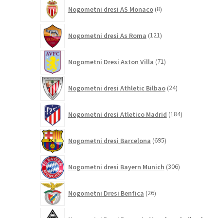
8
Nogometni dresi AS Monaco
8
izdelkov
121
Nogometni dresi As Roma
121
izdelkov
71
Nogometni Dresi Aston Villa
71
izdelkov
24
Nogometni dresi Athletic Bilbao
24
izdelkov
184
Nogometni dresi Atletico Madrid
184
izdelkov
695
Nogometni dresi Barcelona
695
izdelkov
306
Nogometni dresi Bayern Munich
306
izdelkov
26
Nogometni Dresi Benfica
26
izdelkov