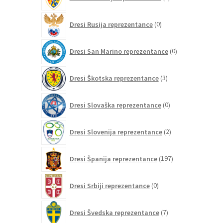
izdelkov
0
Dresi Rusija reprezentance
0
izdelkov
0
Dresi San Marino reprezentance
0
izdelkov
3
Dresi Škotska reprezentance
3
izdelki
0
Dresi Slovaška reprezentance
0
izdelkov
2
Dresi Slovenija reprezentance
2
izdelka
197
Dresi Španija reprezentance
197
izdelkov
0
Dresi Srbiji reprezentance
0
izdelkov
7
Dresi Švedska reprezentance
7
izdelkov