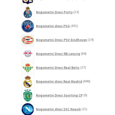
izdelki
13
Nogometni Dresi Porto
13
izdelkov
431
Nogometni dresi PSG
431
izdelkov
19
Nogometni Dresi PSV Eindhoven
19
izdelkov
84
Nogometni Dresi RB Leipzig
84
izdelkov
27
Nogometni Dresi Real Betis
27
izdelkov
696
Nogometni dresi Real Madrid
696
izdelkov
0
Nogometni Dresi Sporting CP
0
izdelkov
21
Nogometni dresi SSC Napoli
21
izdelkov