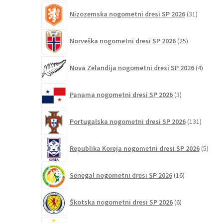
31
Nizozemska nogometni dresi SP 2026
31
izdelkov
25
Norveška nogometni dresi SP 2026
25
izdelkov
4
Nova Zelandija nogometni dresi SP 2026
4
izdelki
3
Panama nogometni dresi SP 2026
3
izdelki
131
Portugalska nogometni dresi SP 2026
131
izdelko
5
Republika Koreja nogometni dresi SP 2026
5
izdel
16
Senegal nogometni dresi SP 2026
16
izdelkov
6
Škotska nogometni dresi SP 2026
6
izdelkov
124