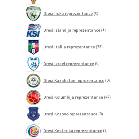
0
Dresi Irska reprezentance
0
izdelkov
1
Dresi Islandija reprezentance
1
izdelek
75
Dresi Italija reprezentance
75
izdelkov
0
Dresi Izrael reprezentance
0
izdelkov
0
Dresi Kazahstan reprezentance
0
izdelkov
47
Dresi Kolumbija reprezentance
47
izdelkov
0
Dresi Kosovo reprezentance
0
izdelkov
1
Dresi Kostarika reprezentance
1
izdelek