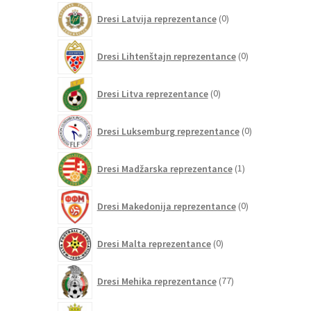
0
Dresi Latvija reprezentance
0
izdelkov
0
Dresi Lihtenštajn reprezentance
0
izdelkov
0
Dresi Litva reprezentance
0
izdelkov
0
Dresi Luksemburg reprezentance
0
izdelkov
1
Dresi Madžarska reprezentance
1
izdelek
0
Dresi Makedonija reprezentance
0
izdelkov
0
Dresi Malta reprezentance
0
izdelkov
77
Dresi Mehika reprezentance
77
izdelkov
0