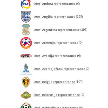
0
Dresi Andora reprezentance
0
izdelkov
155
Dresi Anglija reprezentance
155
izdelkov
297
Dresi Argentina reprezentance
297
izdelkov
0
Dresi Armenija reprezentance
0
izdelkov
6
Dresi Avstrija reprezentance
6
izdelkov
0
Dresi Azerbajdžanu reprezentance
0
izdelkov
107
Dresi Belgija reprezentance
107
izdelkov
0
Dresi Belorusijo reprezentance
0
izdelkov
0
Dresi Bolgarijo reprezentance
0