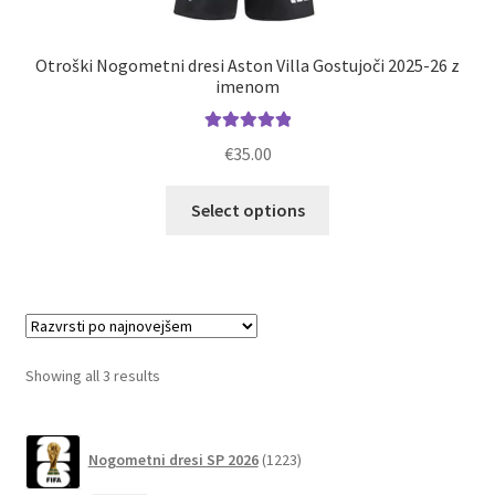
Otroški Nogometni dresi Aston Villa Gostujoči 2025-26 z
imenom
Ocenjeno
€
35.00
5.00
od 5
Ta
Select options
izdelek
ima
več
različic.
Možnosti
lahko
Sorted
Showing all 3 results
izberete
by
na
latest
1223
strani
Nogometni dresi SP 2026
1223
izdelkov
izdelka