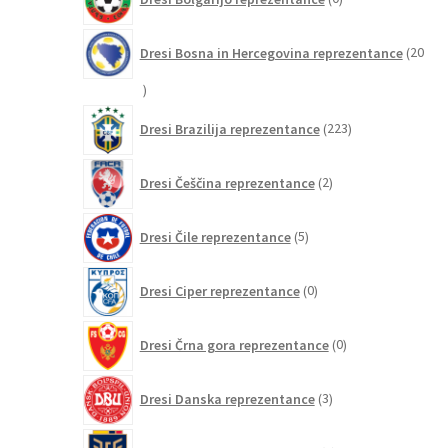
izdelkov
Dresi Bosna in Hercegovina reprezentance
20
20
izdelkov
223
Dresi Brazilija reprezentance
223
izdelkov
2
Dresi Češčina reprezentance
2
izdelka
5
Dresi Čile reprezentance
5
izdelkov
0
Dresi Ciper reprezentance
0
izdelkov
0
Dresi Črna gora reprezentance
0
izdelkov
3
Dresi Danska reprezentance
3
izdelki
3