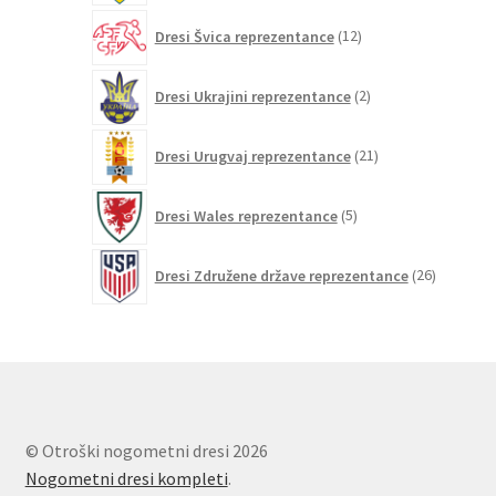
12
Dresi Švica reprezentance
12
izdelkov
2
Dresi Ukrajini reprezentance
2
izdelka
21
Dresi Urugvaj reprezentance
21
izdelkov
5
Dresi Wales reprezentance
5
izdelkov
26
Dresi Združene države reprezentance
26
izdelkov
© Otroški nogometni dresi 2026
Nogometni dresi kompleti
.