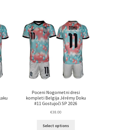
a
ima
č
več
ičic.
različic.
nosti
Možnosti
ko
lahko
erete
izberete
na
ani
strani
elka
izdelka
Poceni Nogometni dresi
kaku
kompleti Belgija Jérémy Doku
#11 Gostujoči SP 2026
€
38.00
Ta
Select options
elek
izdelek