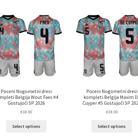
več
ve
različic.
razl
Možnosti
Mož
lahko
lah
izberete
izb
na
na
strani
str
izdelka
izd
Poceni Nogometni dresi
Poceni Nogometni dresi
mpleti Belgija Wout Faes #4
kompleti Belgija Maxim D
Gostujoči SP 2026
Cuyper #5 Gostujoči SP 20
€
38.00
€
38.00
Ta
Ta
Select options
Select options
izdelek
izd
ima
im