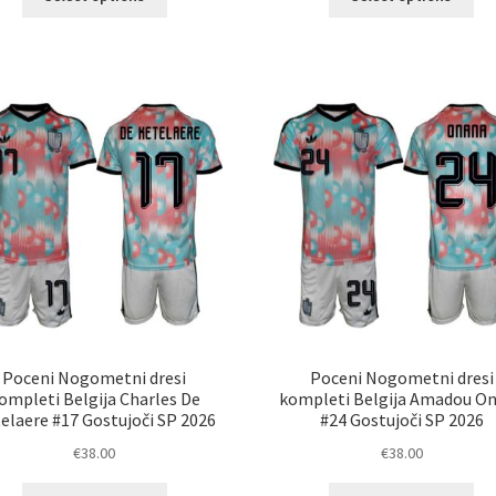
izdelek
izd
ima
im
več
ve
različic.
razl
Možnosti
Mož
lahko
lah
izberete
izb
na
na
strani
str
izdelka
izd
Poceni Nogometni dresi
Poceni Nogometni dresi
ompleti Belgija Charles De
kompleti Belgija Amadou O
elaere #17 Gostujoči SP 2026
#24 Gostujoči SP 2026
€
38.00
€
38.00
Ta
Ta