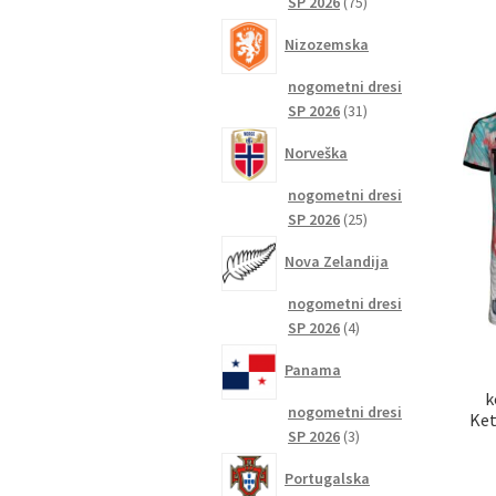
75
SP 2026
75
izdelkov
Nizozemska
nogometni dresi
31
SP 2026
31
izdelkov
Norveška
nogometni dresi
25
SP 2026
25
izdelkov
Nova Zelandija
nogometni dresi
4
SP 2026
4
izdelki
Panama
k
nogometni dresi
Ket
3
SP 2026
3
izdelki
Portugalska