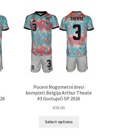
Poceni Nogometni dresi
t
kompleti Belgija Arthur Theate
026
#3 Gostujoči SP 2026
€
38.00
Ta
Select options
elek
izdelek
a
ima