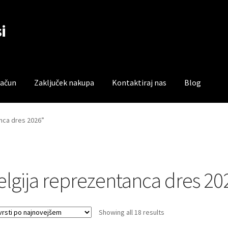
i
račun
Zaključek nakupa
Kontaktiraj nas
Blog
čun
Trgovina
Zaključek nakupa
anca dres 2026”
elgija reprezentanca dres 20
Sorted
Showing all 18 results
by