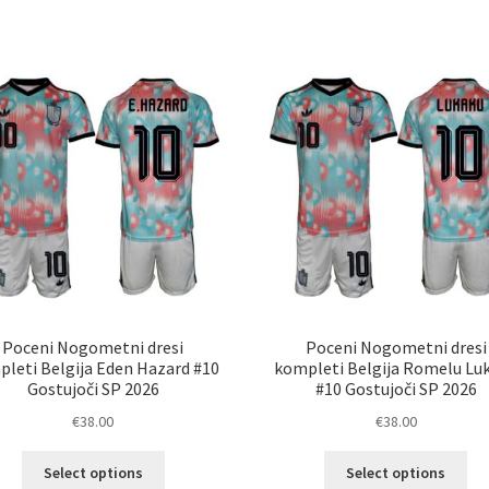
ima
im
več
ve
različic.
razl
Možnosti
Mož
lahko
lah
izberete
izb
na
na
strani
str
izdelka
izd
Poceni Nogometni dresi
Poceni Nogometni dresi
leti Belgija Eden Hazard #10
kompleti Belgija Romelu Lu
Gostujoči SP 2026
#10 Gostujoči SP 2026
€
38.00
€
38.00
Ta
Ta
Select options
Select options
izdelek
izd