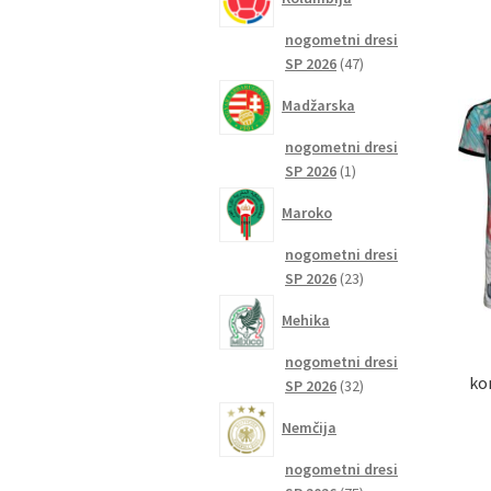
nogometni dresi
47
SP 2026
47
izdelkov
Madžarska
nogometni dresi
1
SP 2026
1
izdelek
Maroko
nogometni dresi
23
SP 2026
23
izdelkov
Mehika
nogometni dresi
ko
32
SP 2026
32
izdelkov
Nemčija
nogometni dresi