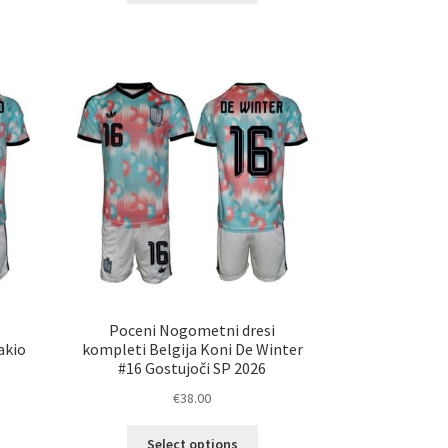
a
ima
č
več
ičic.
različic.
nosti
Možnosti
ko
lahko
erete
izberete
na
ani
strani
elka
izdelka
Poceni Nogometni dresi
akio
kompleti Belgija Koni De Winter
#16 Gostujoči SP 2026
€
38.00
Ta
Select options