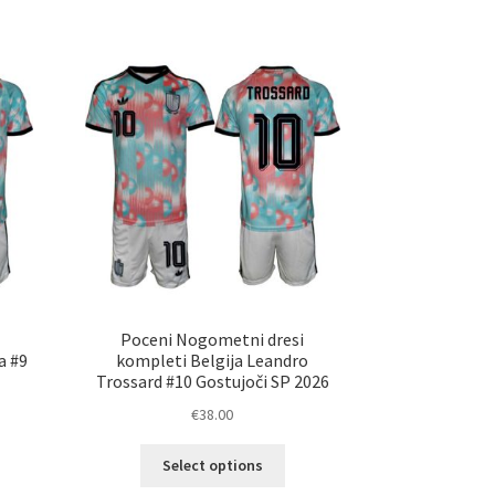
č
več
ičic.
različic.
nosti
Možnosti
ko
lahko
erete
izberete
na
ani
strani
elka
izdelka
Poceni Nogometni dresi
a #9
kompleti Belgija Leandro
Trossard #10 Gostujoči SP 2026
€
38.00
Ta
Select options
elek
izdelek