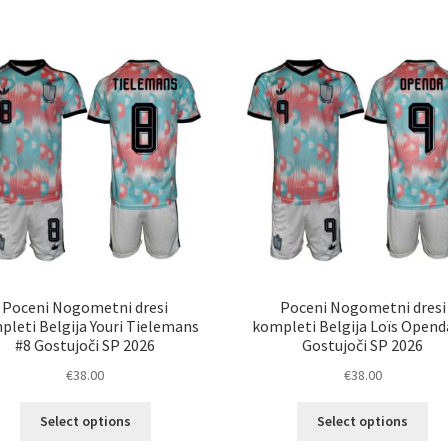
več
ve
različic.
razl
Možnosti
Mož
lahko
lah
izberete
izb
na
na
strani
str
izdelka
izd
Poceni Nogometni dresi
Poceni Nogometni dresi
pleti Belgija Youri Tielemans
kompleti Belgija Loïs Opend
#8 Gostujoči SP 2026
Gostujoči SP 2026
€
38.00
€
38.00
Ta
Ta
Select options
Select options
izdelek
izd