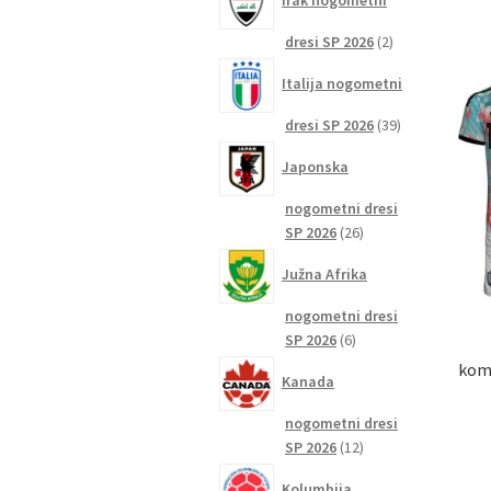
Irak nogometni
2
dresi SP 2026
2
izdelka
Italija nogometni
39
dresi SP 2026
39
izdelkov
Japonska
nogometni dresi
26
SP 2026
26
izdelkov
Južna Afrika
nogometni dresi
6
SP 2026
6
izdelkov
komp
Kanada
nogometni dresi
12
SP 2026
12
izdelkov
Kolumbija