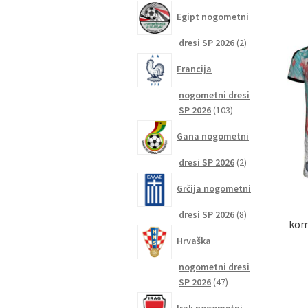
izdelkov
Egipt nogometni
2
dresi SP 2026
2
izdelka
Francija
nogometni dresi
103
SP 2026
103
izdelki
Gana nogometni
2
dresi SP 2026
2
izdelka
Grčija nogometni
8
dresi SP 2026
8
kom
izdelkov
Hrvaška
nogometni dresi
47
SP 2026
47
izdelkov