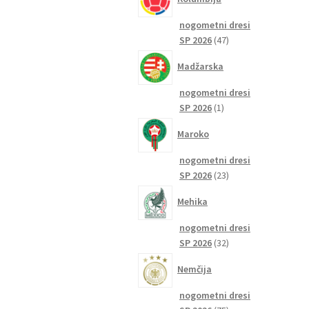
nogometni dresi
47
SP 2026
47
izdelkov
Madžarska
nogometni dresi
1
SP 2026
1
izdelek
Maroko
nogometni dresi
23
SP 2026
23
izdelkov
Mehika
nogometni dresi
32
SP 2026
32
izdelkov
Nemčija
nogometni dresi