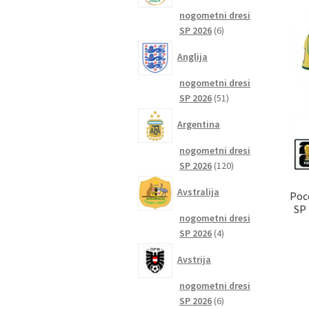
nogometni dresi
6
SP 2026
6
izdelkov
Anglija
nogometni dresi
51
SP 2026
51
izdelkov
Argentina
nogometni dresi
120
SP 2026
120
izdelkov
Avstralija
Poc
SP
nogometni dresi
4
SP 2026
4
izdelki
Avstrija
nogometni dresi
6
SP 2026
6