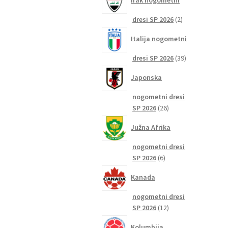
Irak nogometni
2
dresi SP 2026
2
izdelka
Italija nogometni
39
dresi SP 2026
39
izdelkov
Japonska
nogometni dresi
26
SP 2026
26
izdelkov
Južna Afrika
nogometni dresi
6
SP 2026
6
izdelkov
Kanada
nogometni dresi
12
SP 2026
12
izdelkov
Kolumbija