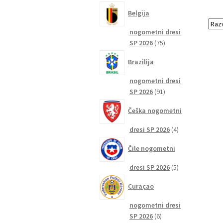
izdelkov
Belgija
nogometni dresi
75
SP 2026
75
izdelkov
Brazilija
nogometni dresi
91
SP 2026
91
izdelkov
Češka nogometni
4
dresi SP 2026
4
izdelki
Čile nogometni
5
dresi SP 2026
5
izdelkov
Curaçao
nogometni dresi
6
SP 2026
6