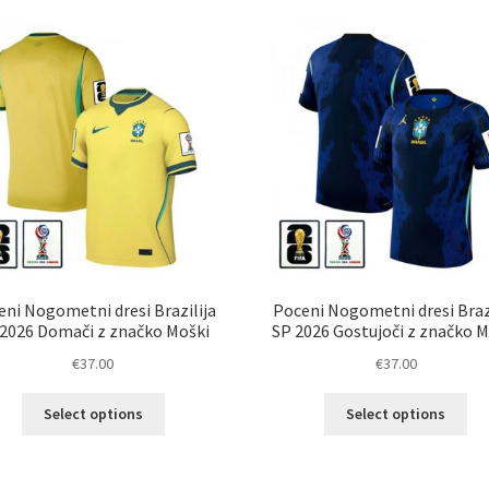
latest
eni Nogometni dresi Brazilija
Poceni Nogometni dresi Brazi
 2026 Domači z značko Moški
SP 2026 Gostujoči z značko M
€
37.00
€
37.00
Ta
Ta
Select options
Select options
izdelek
izd
ima
im
več
ve