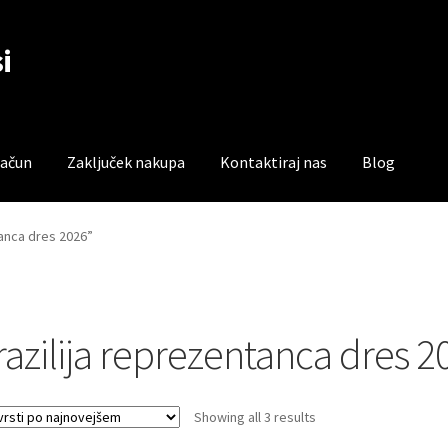
i
račun
Zaključek nakupa
Kontaktiraj nas
Blog
čun
Trgovina
Zaključek nakupa
tanca dres 2026”
razilija reprezentanca dres 2
Sorted
Showing all 3 results
by