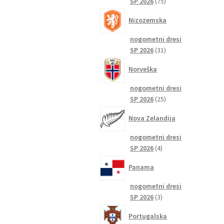
75
SP 2026
75
izdelkov
Nizozemska
nogometni dresi
31
SP 2026
31
izdelkov
Norveška
nogometni dresi
25
SP 2026
25
izdelkov
Nova Zelandija
nogometni dresi
4
SP 2026
4
izdelki
Panama
nogometni dresi
3
SP 2026
3
izdelki
Portugalska