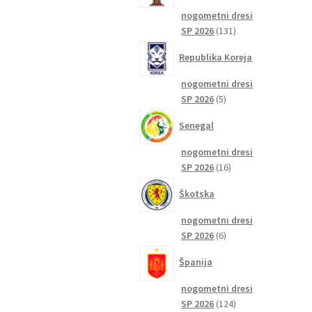
nogometni dresi
131
SP 2026
131
izdelkov
Republika Koreja
nogometni dresi
5
SP 2026
5
izdelkov
Senegal
nogometni dresi
16
SP 2026
16
izdelkov
Škotska
nogometni dresi
6
SP 2026
6
izdelkov
Španija
nogometni dresi
124
SP 2026
124