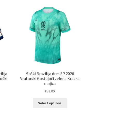
lija
Moški Brazilija dres SP 2026
oški
Vratarski Gostujoči zelena Kratka
majica
€
38.00
Ta
elek
Select options
izdelek
a
ima
č