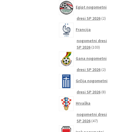
izdelkov
Egipt nogometni
2
dresi SP 2026
2
izdelka
Francija
nogometni dresi
103
SP 2026
103
izdelki
Gana nogometni
2
dresi SP 2026
2
izdelka
Grčija nogometni
8
dresi SP 2026
8
izdelkov
Hrvaška
nogometni dresi
47
SP 2026
47
izdelkov