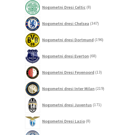
izdelkov
8
Nogometni Dresi Celtic
8
izdelkov
347
Nogometni dresi Chelsea
347
izdelkov
196
Nogometni dresi Dortmund
196
izdelkov
68
Nogometni dresi Everton
68
izdelkov
13
Nogometni Dresi Feyenoord
13
izdelkov
219
Nogometni dresi Inter Milan
219
izdelkov
171
Nogometni dresi Juventus
171
izdelkov
8
Nogometni Dresi Lazio
8
izdelkov
0