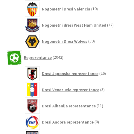
10
Nogometni Dresi Valencia
10
izdelkov
12
Nogometni dresi West Ham United
12
izdelkov
59
Nogometni Dresi Wolves
59
izdelkov
2042
Reprezentance
2042
izdelkov
26
Dresi Japonska reprezentance
26
izdelkov
3
Dresi Venezuela reprezentance
3
izdelki
11
Dresi Albanija reprezentance
11
izdelkov
0
Dresi Andora reprezentance
0
izdelkov