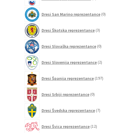
izdelkov
0
Dresi San Marino reprezentance
0
izdelkov
3
Dresi Škotska reprezentance
3
izdelki
0
Dresi Slovaška reprezentance
0
izdelkov
2
Dresi Slovenija reprezentance
2
izdelka
197
Dresi Španija reprezentance
197
izdelkov
0
Dresi Srbiji reprezentance
0
izdelkov
7
Dresi Švedska reprezentance
7
izdelkov
12
Dresi Švica reprezentance
12
izdelkov