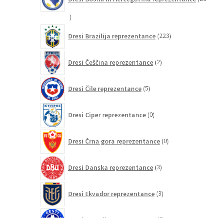
20
izdelkov
223
Dresi Brazilija reprezentance
223
izdelkov
2
Dresi Češčina reprezentance
2
izdelka
5
Dresi Čile reprezentance
5
izdelkov
0
Dresi Ciper reprezentance
0
izdelkov
0
Dresi Črna gora reprezentance
0
izdelkov
3
Dresi Danska reprezentance
3
izdelki
3
Dresi Ekvador reprezentance
3
izdelki
0