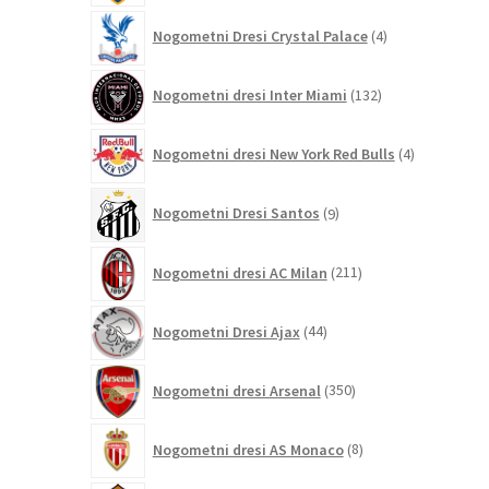
4
Nogometni Dresi Crystal Palace
4
izdelki
132
Nogometni dresi Inter Miami
132
izdelkov
4
Nogometni dresi New York Red Bulls
4
izdelki
9
Nogometni Dresi Santos
9
izdelkov
211
Nogometni dresi AC Milan
211
izdelkov
44
Nogometni Dresi Ajax
44
izdelkov
350
Nogometni dresi Arsenal
350
izdelkov
8
Nogometni dresi AS Monaco
8
izdelkov