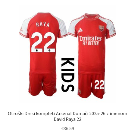
različic.
Možnosti
lahko
izberete
na
strani
izdelka
Otroški Dresi kompleti Arsenal Domači 2025-26 z imenom
David Raya 22
€
36.59