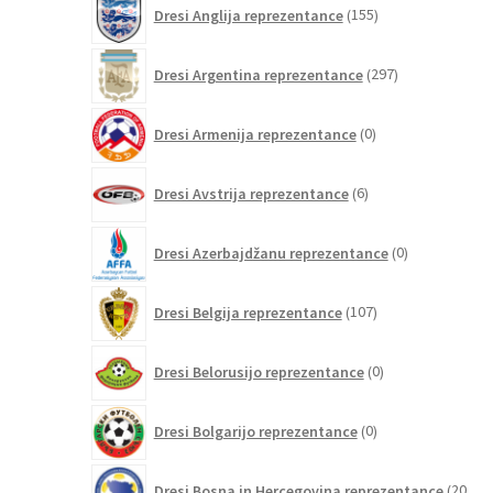
155
Dresi Anglija reprezentance
155
izdelkov
297
Dresi Argentina reprezentance
297
izdelkov
0
Dresi Armenija reprezentance
0
izdelkov
6
Dresi Avstrija reprezentance
6
izdelkov
0
Dresi Azerbajdžanu reprezentance
0
izdelkov
107
Dresi Belgija reprezentance
107
izdelkov
0
Dresi Belorusijo reprezentance
0
izdelkov
0
Dresi Bolgarijo reprezentance
0
izdelkov
Dresi Bosna in Hercegovina reprezentance
20