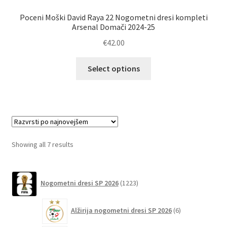
Poceni Moški David Raya 22 Nogometni dresi kompleti
Arsenal Domači 2024-25
€
42.00
Ta
Select options
izdelek
ima
več
različic.
Možnosti
lahko
Sorted
Showing all 7 results
izberete
by
na
latest
1223
strani
Nogometni dresi SP 2026
1223
izdelkov
izdelka
6
Alžirija nogometni dresi SP 2026
6
izdelkov