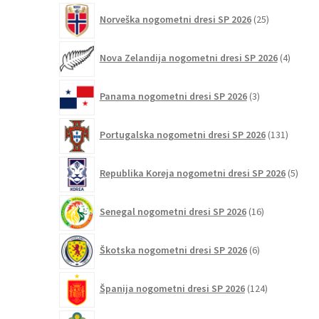
25
Norveška nogometni dresi SP 2026
25
izdelkov
4
Nova Zelandija nogometni dresi SP 2026
4
izdelki
3
Panama nogometni dresi SP 2026
3
izdelki
131
Portugalska nogometni dresi SP 2026
131
izdelko
5
Republika Koreja nogometni dresi SP 2026
5
izdel
16
Senegal nogometni dresi SP 2026
16
izdelkov
6
Škotska nogometni dresi SP 2026
6
izdelkov
124
Španija nogometni dresi SP 2026
124
izdelkov
23