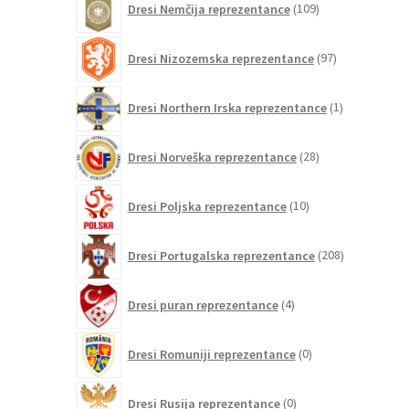
Dresi Nemčija reprezentance
109
izdelkov
97
Dresi Nizozemska reprezentance
97
izdelkov
1
Dresi Northern Irska reprezentance
1
izdelek
28
Dresi Norveška reprezentance
28
izdelkov
10
Dresi Poljska reprezentance
10
izdelkov
208
Dresi Portugalska reprezentance
208
izdelkov
4
Dresi puran reprezentance
4
izdelki
0
Dresi Romuniji reprezentance
0
izdelkov
0
Dresi Rusija reprezentance
0