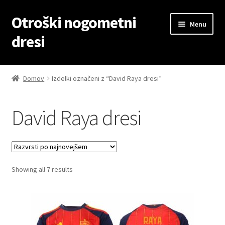
Otroški nogometni
Skip
Skip
Menu
to
to
dresi
navigation
content
Domov
Domov
Izdelki označeni z “David Raya dresi”
Blog
David Raya dresi
Kontaktiraj nas
Košarica
Sorted
Showing all 7 results
Moj račun
by
latest
Trgovina
Zaključek nakupa