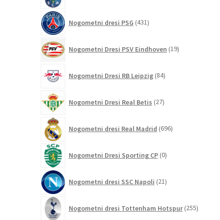
izdelkov
431
Nogometni dresi PSG
431
izdelkov
19
Nogometni Dresi PSV Eindhoven
19
izdelkov
84
Nogometni Dresi RB Leipzig
84
izdelkov
27
Nogometni Dresi Real Betis
27
izdelkov
696
Nogometni dresi Real Madrid
696
izdelkov
0
Nogometni Dresi Sporting CP
0
izdelkov
21
Nogometni dresi SSC Napoli
21
izdelkov
255
Nogometni dresi Tottenham Hotspur
255
izdelko