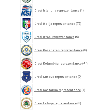
1
Dresi Islandija reprezentance
1
izdelek
75
Dresi Italija reprezentance
75
izdelkov
0
Dresi Izrael reprezentance
0
izdelkov
0
Dresi Kazahstan reprezentance
0
izdelkov
47
Dresi Kolumbija reprezentance
47
izdelkov
0
Dresi Kosovo reprezentance
0
izdelkov
1
Dresi Kostarika reprezentance
1
izdelek
0
Dresi Latvija reprezentance
0
izdelkov