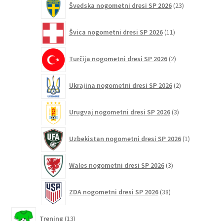
Švedska nogometni dresi SP 2026
23
izdelkov
11
Švica nogometni dresi SP 2026
11
izdelkov
2
Turčija nogometni dresi SP 2026
2
izdelka
2
Ukrajina nogometni dresi SP 2026
2
izdelka
3
Urugvaj nogometni dresi SP 2026
3
izdelki
1
Uzbekistan nogometni dresi SP 2026
1
izdelek
3
Wales nogometni dresi SP 2026
3
izdelki
38
ZDA nogometni dresi SP 2026
38
izdelkov
13
Trening
13