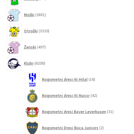
izdelkov
3881
Moški
3881
izdelkov
3320
Otroški
3320
izdelkov
497
Ženski
497
izdelkov
6200
Klubi
6200
izdelkov
16
Nogometni dresi Al-Hilal
16
izdelkov
42
Nogometni dresi Al-Nassr
42
izdelkov
31
Nogometni dresi Bayer Leverkusen
31
izdelkov
2
Nogometni Dresi Boca Juniors
2
izdelka