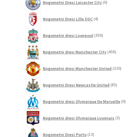
Nogometni Dresi Leicester City
0
izdelkov
4
Nogometni Dresi Lille OSC
4
izdelki
350
Nogometni dresi Liverpool
350
izdelkov
458
Nogometni dresi Manchester City
458
izdelkov
320
Nogometni dresi Manchester United
320
izdelkov
85
Nogometni Dresi Newcastle United
85
izdelkov
0
Nogometni dresi Olympique De Marseille
0
izdelk
3
Nogometni dresi Olympique Lyonnais
3
izdelki
13
Nogometni Dresi Porto
13