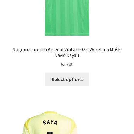
Nogometni dresi Arsenal Vratar 2025-26 zelena Moški
David Raya 1
€
35.00
Ta
Select options
izdelek
ima
več
različic.
Možnosti
lahko
izberete