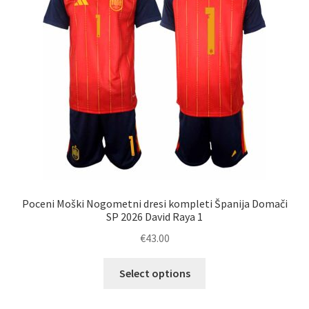
Poceni Moški Nogometni dresi kompleti Španija Domači
SP 2026 David Raya 1
€
43.00
Ta
Select options
izdelek
ima