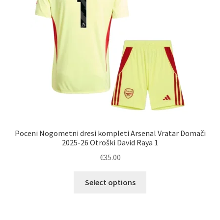
na
strani
izdelka
Poceni Nogometni dresi kompleti Arsenal Vratar Domači
2025-26 Otroški David Raya 1
€
35.00
Ta
Select options
izdelek
ima
več