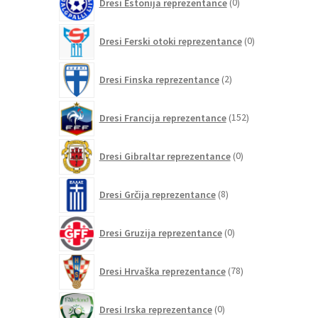
Dresi Estonija reprezentance
0
izdelkov
0
Dresi Ferski otoki reprezentance
0
izdelkov
2
Dresi Finska reprezentance
2
izdelka
152
Dresi Francija reprezentance
152
izdelkov
0
Dresi Gibraltar reprezentance
0
izdelkov
8
Dresi Grčija reprezentance
8
izdelkov
0
Dresi Gruzija reprezentance
0
izdelkov
78
Dresi Hrvaška reprezentance
78
izdelkov
0
Dresi Irska reprezentance
0
izdelkov