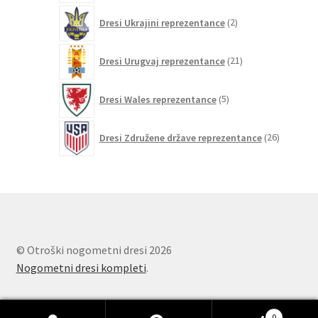
2
Dresi Ukrajini reprezentance
2
izdelka
21
Dresi Urugvaj reprezentance
21
izdelkov
5
Dresi Wales reprezentance
5
izdelkov
26
Dresi Združene države reprezentance
26
izdelkov
© Otroški nogometni dresi 2026
Nogometni dresi kompleti
.
0