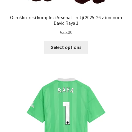
Otroški dresi kompleti Arsenal Tretji 2025-26 z imenom
David Raya 1
€
35.00
Ta
Select options
izdelek
ima
več
različic.
Možnosti
lahko
izberete
na
strani
izdelka