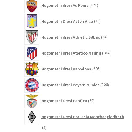
121
Nogometni dresi As Roma
121
izdelkov
71
Nogometni Dresi Aston Villa
71
izdelkov
24
Nogometni dresi Athletic Bilbao
24
izdelkov
184
Nogometni dresi Atletico Madrid
184
izdelkov
695
Nogometni dresi Barcelona
695
izdelkov
306
Nogometni dresi Bayern Munich
306
izdelkov
26
Nogometni Dresi Benfica
26
izdelkov
Nogometni Dresi Borussia Monchengladbach
8
8