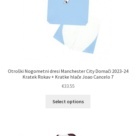
izdelka
Otroški Nogometni dresi Manchester City Domači 2023-24
Kratek Rokav + Kratke hlače Joao Cancelo 7
€
33.55
Ta
Select options
izdelek
ima
več
različic.