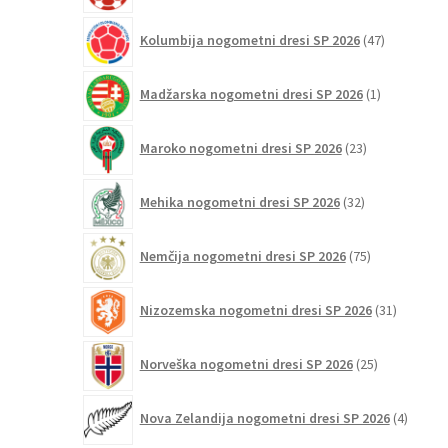
47
Kolumbija nogometni dresi SP 2026
47
izdelkov
1
Madžarska nogometni dresi SP 2026
1
izdelek
23
Maroko nogometni dresi SP 2026
23
izdelkov
32
Mehika nogometni dresi SP 2026
32
izdelkov
75
Nemčija nogometni dresi SP 2026
75
izdelkov
31
Nizozemska nogometni dresi SP 2026
31
izdelkov
25
Norveška nogometni dresi SP 2026
25
izdelkov
4
Nova Zelandija nogometni dresi SP 2026
4
izdelki