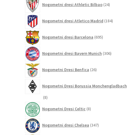
24
Nogometni dresi Athletic Bilbao
24
izdelkov
184
Nogometni dresi Atletico Madrid
184
izdelkov
695
Nogometni dresi Barcelona
695
izdelkov
306
Nogometni dresi Bayern Munich
306
izdelkov
26
Nogometni Dresi Benfica
26
izdelkov
Nogometni Dresi Borussia Monchengladbach
8
8
izdelkov
8
Nogometni Dresi Celtic
8
izdelkov
347
Nogometni dresi Chelsea
347
izdelkov