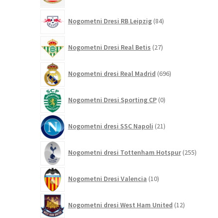
84
Nogometni Dresi RB Leipzig
84
izdelkov
27
Nogometni Dresi Real Betis
27
izdelkov
696
Nogometni dresi Real Madrid
696
izdelkov
0
Nogometni Dresi Sporting CP
0
izdelkov
21
Nogometni dresi SSC Napoli
21
izdelkov
255
Nogometni dresi Tottenham Hotspur
255
izdelko
10
Nogometni Dresi Valencia
10
izdelkov
12
Nogometni dresi West Ham United
12
izdelkov