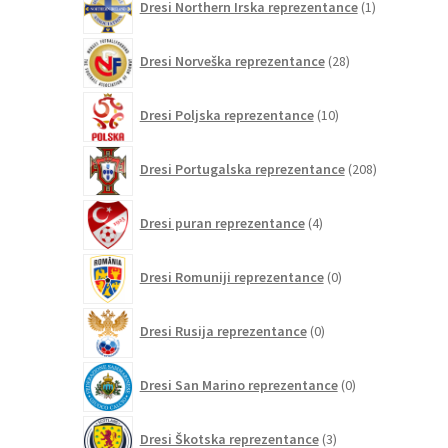
Dresi Northern Irska reprezentance
1
izdelek
28
Dresi Norveška reprezentance
28
izdelkov
10
Dresi Poljska reprezentance
10
izdelkov
208
Dresi Portugalska reprezentance
208
izdelkov
4
Dresi puran reprezentance
4
izdelki
0
Dresi Romuniji reprezentance
0
izdelkov
0
Dresi Rusija reprezentance
0
izdelkov
0
Dresi San Marino reprezentance
0
izdelkov
3
Dresi Škotska reprezentance
3
izdelki