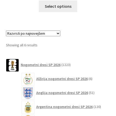
Ta
Select options
izdelek
ima
več
različic.
Možnosti
lahko
Sorted
Showing all 6 results
izberete
by
na
latest
1223
strani
Nogometni dresi SP 2026
1223
izdelkov
izdelka
6
Alžirija nogometni dresi SP 2026
6
izdelkov
51
Anglija nogometni dresi SP 2026
51
izdelkov
120
Argentina nogometni dresi SP 2026
120
izdelkov