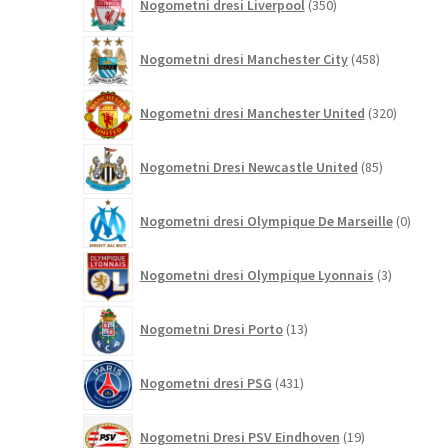
Nogometni dresi Liverpool
350
izdelkov
458
Nogometni dresi Manchester City
458
izdelkov
320
Nogometni dresi Manchester United
320
izdelkov
85
Nogometni Dresi Newcastle United
85
izdelkov
0
Nogometni dresi Olympique De Marseille
0
izdelk
3
Nogometni dresi Olympique Lyonnais
3
izdelki
13
Nogometni Dresi Porto
13
izdelkov
431
Nogometni dresi PSG
431
izdelkov
19
Nogometni Dresi PSV Eindhoven
19
izdelkov