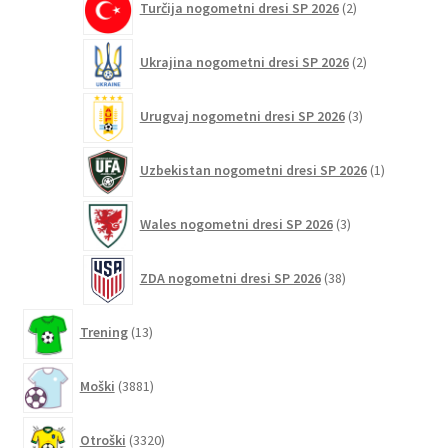
Turčija nogometni dresi SP 2026
2
izdelka
2
Ukrajina nogometni dresi SP 2026
2
izdelka
3
Urugvaj nogometni dresi SP 2026
3
izdelki
1
Uzbekistan nogometni dresi SP 2026
1
izdelek
3
Wales nogometni dresi SP 2026
3
izdelki
38
ZDA nogometni dresi SP 2026
38
izdelkov
13
Trening
13
izdelkov
3881
Moški
3881
izdelkov
3320
Otroški
3320