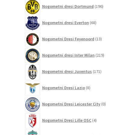
196
Nogometni dresi Dortmund
196
izdelkov
68
Nogometni dresi Everton
68
izdelkov
13
Nogometni Dresi Feyenoord
13
izdelkov
219
Nogometni dresi Inter Milan
219
izdelkov
171
Nogometni dresi Juventus
171
izdelkov
8
Nogometni Dresi Lazio
8
izdelkov
0
Nogometni Dresi Leicester City
0
izdelkov
4
Nogometni Dresi Lille OSC
4
izdelki
350