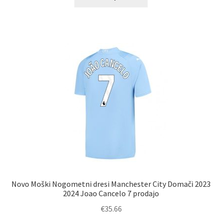
izdelek
ima
več
različic.
Možnosti
lahko
izberete
na
strani
izdelka
Novo Moški Nogometni dresi Manchester City Domači 2023
2024 Joao Cancelo 7 prodajo
€
35.66