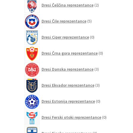
2
Dresi Češčina reprezentance
2
izdelka
5
Dresi Čile reprezentance
5
izdelkov
0
Dresi Ciper reprezentance
0
izdelkov
0
Dresi Črna gora reprezentance
0
izdelkov
3
Dresi Danska reprezentance
3
izdelki
3
Dresi Ekvador reprezentance
3
izdelki
0
Dresi Estonija reprezentance
0
izdelkov
0
Dresi Ferski otoki reprezentance
0
izdelkov
2