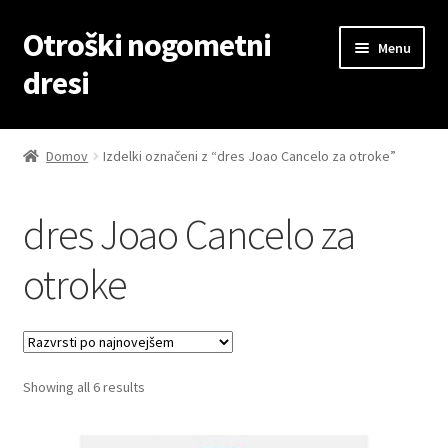
Otroški nogometni
Skip
Skip
Menu
to
to
dresi
navigation
content
Domov
Domov
Izdelki označeni z “dres Joao Cancelo za otroke”
Blog
dres Joao Cancelo za
Kontaktiraj nas
otroke
Košarica
Moj račun
Sorted
Showing all 6 results
Trgovina
by
latest
Zaključek nakupa