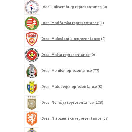
0
Dresi Luksemburg reprezentance
0
izdelkov
1
Dresi Madžarska reprezentance
1
izdelek
0
Dresi Makedonija reprezentance
0
izdelkov
0
Dresi Malta reprezentance
0
izdelkov
77
Dresi Mehika reprezentance
77
izdelkov
0
Dresi Moldavijo reprezentance
0
izdelkov
109
Dresi Nemčija reprezentance
109
izdelkov
97
Dresi Nizozemska reprezentance
97
izdelkov
1