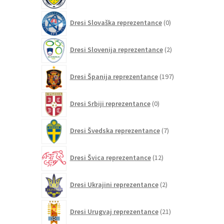
0
Dresi Slovaška reprezentance
0
izdelkov
2
Dresi Slovenija reprezentance
2
izdelka
197
Dresi Španija reprezentance
197
izdelkov
0
Dresi Srbiji reprezentance
0
izdelkov
7
Dresi Švedska reprezentance
7
izdelkov
12
Dresi Švica reprezentance
12
izdelkov
2
Dresi Ukrajini reprezentance
2
izdelka
21
Dresi Urugvaj reprezentance
21
izdelkov