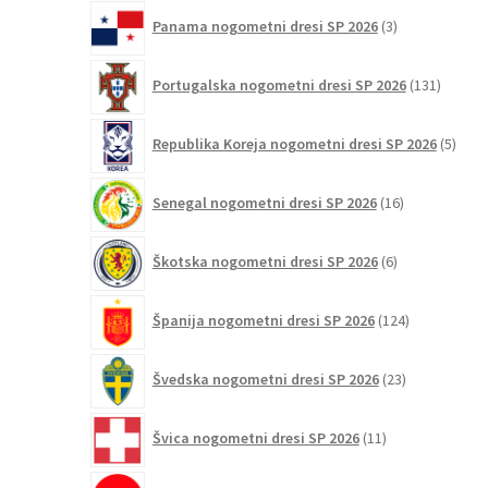
3
Panama nogometni dresi SP 2026
3
izdelki
131
Portugalska nogometni dresi SP 2026
131
izdelko
5
Republika Koreja nogometni dresi SP 2026
5
izdel
16
Senegal nogometni dresi SP 2026
16
izdelkov
6
Škotska nogometni dresi SP 2026
6
izdelkov
124
Španija nogometni dresi SP 2026
124
izdelkov
23
Švedska nogometni dresi SP 2026
23
izdelkov
11
Švica nogometni dresi SP 2026
11
izdelkov
2