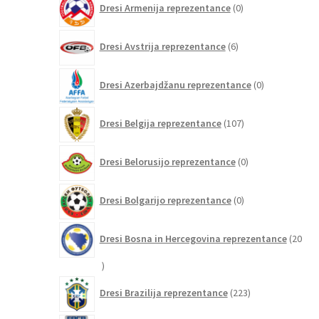
Dresi Armenija reprezentance
0
izdelkov
6
Dresi Avstrija reprezentance
6
izdelkov
0
Dresi Azerbajdžanu reprezentance
0
izdelkov
107
Dresi Belgija reprezentance
107
izdelkov
0
Dresi Belorusijo reprezentance
0
izdelkov
0
Dresi Bolgarijo reprezentance
0
izdelkov
Dresi Bosna in Hercegovina reprezentance
20
20
izdelkov
223
Dresi Brazilija reprezentance
223
izdelkov