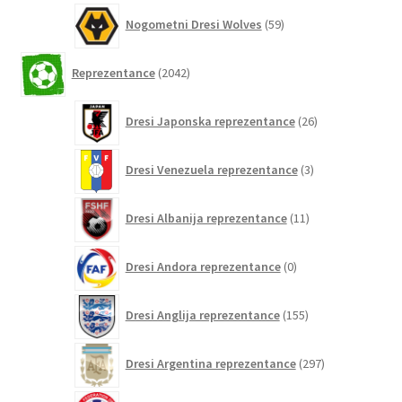
59
Nogometni Dresi Wolves
59
izdelkov
2042
Reprezentance
2042
izdelkov
26
Dresi Japonska reprezentance
26
izdelkov
3
Dresi Venezuela reprezentance
3
izdelki
11
Dresi Albanija reprezentance
11
izdelkov
0
Dresi Andora reprezentance
0
izdelkov
155
Dresi Anglija reprezentance
155
izdelkov
297
Dresi Argentina reprezentance
297
izdelkov
0