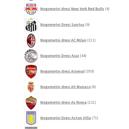
4
Nogometni dresi New York Red Bulls
4
izdelki
9
Nogometni Dresi Santos
9
izdelkov
211
Nogometni dresi AC Milan
211
izdelkov
44
Nogometni Dresi Ajax
44
izdelkov
350
Nogometni dresi Arsenal
350
izdelkov
8
Nogometni dresi AS Monaco
8
izdelkov
121
Nogometni dresi As Roma
121
izdelkov
71
Nogometni Dresi Aston Villa
71
izdelkov