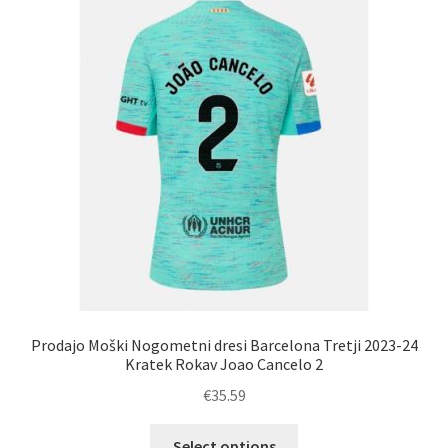
Prodajo Moški Nogometni dresi Barcelona Tretji 2023-24
Kratek Rokav Joao Cancelo 2
€
35.59
Ta
Select options