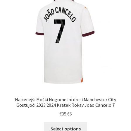
Možnosti
lahko
izberete
na
strani
izdelka
Najcenejši Moški Nogometni dresi Manchester City
Gostujoči 2023 2024 Kratek Rokav Joao Cancelo 7
€
35.66
Ta
Select options