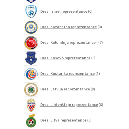
0
Dresi Izrael reprezentance
0
izdelkov
0
Dresi Kazahstan reprezentance
0
izdelkov
47
Dresi Kolumbija reprezentance
47
izdelkov
0
Dresi Kosovo reprezentance
0
izdelkov
1
Dresi Kostarika reprezentance
1
izdelek
0
Dresi Latvija reprezentance
0
izdelkov
0
Dresi Lihtenštajn reprezentance
0
izdelkov
0
Dresi Litva reprezentance
0
izdelkov