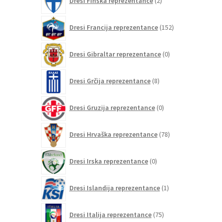
Dresi Finska reprezentance
2
izdelka
152
Dresi Francija reprezentance
152
izdelkov
0
Dresi Gibraltar reprezentance
0
izdelkov
8
Dresi Grčija reprezentance
8
izdelkov
0
Dresi Gruzija reprezentance
0
izdelkov
78
Dresi Hrvaška reprezentance
78
izdelkov
0
Dresi Irska reprezentance
0
izdelkov
1
Dresi Islandija reprezentance
1
izdelek
75
Dresi Italija reprezentance
75
izdelkov