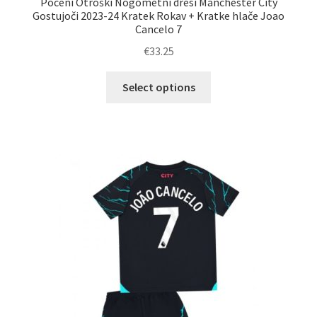
Poceni Otroški Nogometni dresi Manchester City
Gostujoči 2023-24 Kratek Rokav + Kratke hlače Joao
Cancelo 7
€
33.25
Ta
Select options
izdelek
ima
več
različic.
Možnosti
lahko
izberete
na
strani
izdelka