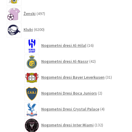
izdelkov
497
Ženski
497
izdelkov
6200
Klubi
6200
izdelkov
16
Nogometni dresi Al-Hilal
16
izdelkov
42
Nogometni dresi Al-Nassr
42
izdelkov
31
Nogometni dresi Bayer Leverkusen
31
izdelkov
2
Nogometni Dresi Boca Juniors
2
izdelka
4
Nogometni Dresi Crystal Palace
4
izdelki
132
Nogometni dresi Inter Miami
132
izdelkov