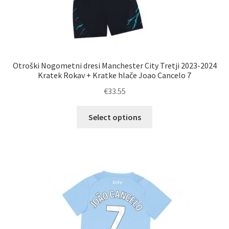
Otroški Nogometni dresi Manchester City Tretji 2023-2024
Kratek Rokav + Kratke hlače Joao Cancelo 7
€
33.55
Ta
Select options
izdelek
ima
več
različic.
Možnosti
lahko
izberete
na
strani