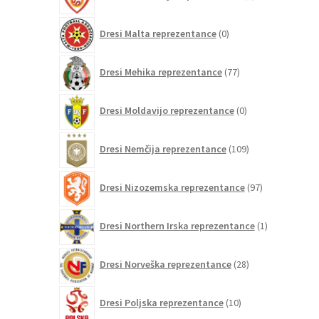
izdelkov
0
Dresi Malta reprezentance
0
izdelkov
77
Dresi Mehika reprezentance
77
izdelkov
0
Dresi Moldavijo reprezentance
0
izdelkov
109
Dresi Nemčija reprezentance
109
izdelkov
97
Dresi Nizozemska reprezentance
97
izdelkov
1
Dresi Northern Irska reprezentance
1
izdelek
28
Dresi Norveška reprezentance
28
izdelkov
10
Dresi Poljska reprezentance
10
izdelkov