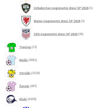
1
Uzbekistan nogometni dresi SP 2026
1
izdelek
3
Wales nogometni dresi SP 2026
3
izdelki
38
ZDA nogometni dresi SP 2026
38
izdelkov
13
Trening
13
izdelkov
3881
Moški
3881
izdelkov
3320
Otroški
3320
izdelkov
497
Ženski
497
izdelkov
6200
Klubi
6200
izdelkov