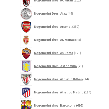
Nogometni dresi AC Milan
211
izdelkov
44
Nogometni Dresi Ajax
44
izdelkov
350
Nogometni dresi Arsenal
350
izdelkov
8
Nogometni dresi AS Monaco
8
izdelkov
121
Nogometni dresi As Roma
121
izdelkov
71
Nogometni Dresi Aston Villa
71
izdelkov
24
Nogometni dresi Athletic Bilbao
24
izdelkov
184
Nogometni dresi Atletico Madrid
184
izdelkov
695
Nogometni dresi Barcelona
695
izdelkov