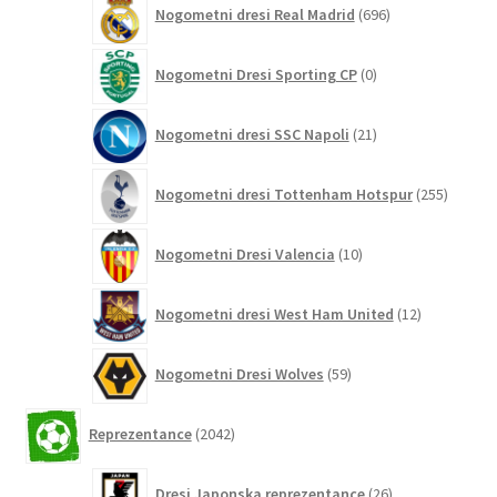
Nogometni dresi Real Madrid
696
izdelkov
0
Nogometni Dresi Sporting CP
0
izdelkov
21
Nogometni dresi SSC Napoli
21
izdelkov
255
Nogometni dresi Tottenham Hotspur
255
izdelko
10
Nogometni Dresi Valencia
10
izdelkov
12
Nogometni dresi West Ham United
12
izdelkov
59
Nogometni Dresi Wolves
59
izdelkov
2042
Reprezentance
2042
izdelkov
26
Dresi Japonska reprezentance
26