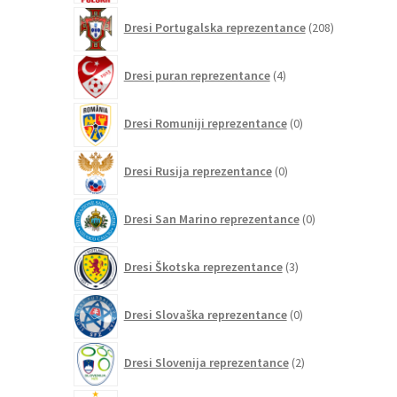
208
Dresi Portugalska reprezentance
208
izdelkov
4
Dresi puran reprezentance
4
izdelki
0
Dresi Romuniji reprezentance
0
izdelkov
0
Dresi Rusija reprezentance
0
izdelkov
0
Dresi San Marino reprezentance
0
izdelkov
3
Dresi Škotska reprezentance
3
izdelki
0
Dresi Slovaška reprezentance
0
izdelkov
2
Dresi Slovenija reprezentance
2
izdelka