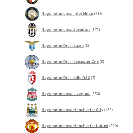
219
Nogometni dresi Inter Milan
219
izdelkov
171
Nogometni dresi Juventus
171
izdelkov
8
Nogometni Dresi Lazio
8
izdelkov
0
Nogometni Dresi Leicester City
0
izdelkov
4
Nogometni Dresi Lille OSC
4
izdelki
350
Nogometni dresi Liverpool
350
izdelkov
458
Nogometni dresi Manchester City
458
izdelkov
320
Nogometni dresi Manchester United
320
izdelkov