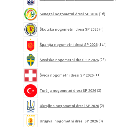
izdel
16
Senegal nogometni dresi SP 2026
16
izdelkov
6
Škotska nogometni dresi SP 2026
6
izdelkov
124
Španija nogometni dresi SP 2026
124
izdelkov
23
Švedska nogometni dresi SP 2026
23
izdelkov
11
Švica nogometni dresi SP 2026
11
izdelkov
2
Turčija nogometni dresi SP 2026
2
izdelka
2
Ukrajina nogometni dresi SP 2026
2
izdelka
3
Urugvaj nogometni dresi SP 2026
3
izdelki