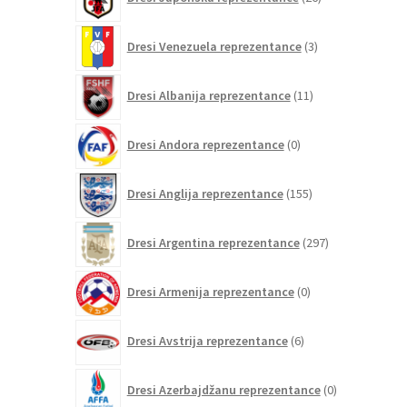
izdelkov
3
Dresi Venezuela reprezentance
3
izdelki
11
Dresi Albanija reprezentance
11
izdelkov
0
Dresi Andora reprezentance
0
izdelkov
155
Dresi Anglija reprezentance
155
izdelkov
297
Dresi Argentina reprezentance
297
izdelkov
0
Dresi Armenija reprezentance
0
izdelkov
6
Dresi Avstrija reprezentance
6
izdelkov
0
Dresi Azerbajdžanu reprezentance
0
izdelkov