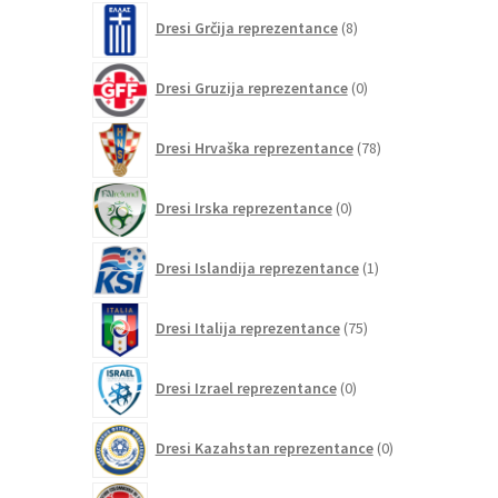
8
Dresi Grčija reprezentance
8
izdelkov
0
Dresi Gruzija reprezentance
0
izdelkov
78
Dresi Hrvaška reprezentance
78
izdelkov
0
Dresi Irska reprezentance
0
izdelkov
1
Dresi Islandija reprezentance
1
izdelek
75
Dresi Italija reprezentance
75
izdelkov
0
Dresi Izrael reprezentance
0
izdelkov
0
Dresi Kazahstan reprezentance
0
izdelkov
47