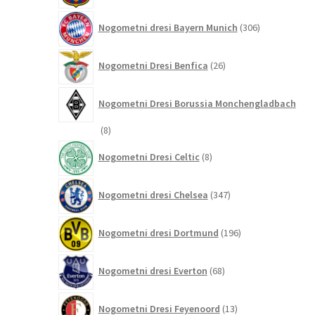
306
Nogometni dresi Bayern Munich
306
izdelkov
26
Nogometni Dresi Benfica
26
izdelkov
Nogometni Dresi Borussia Monchengladbach
8
8
izdelkov
8
Nogometni Dresi Celtic
8
izdelkov
347
Nogometni dresi Chelsea
347
izdelkov
196
Nogometni dresi Dortmund
196
izdelkov
68
Nogometni dresi Everton
68
izdelkov
13
Nogometni Dresi Feyenoord
13
izdelkov