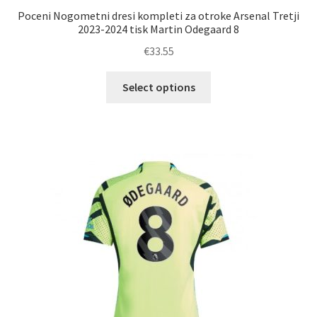
Poceni Nogometni dresi kompleti za otroke Arsenal Tretji
2023-2024 tisk Martin Odegaard 8
€
33.55
Ta
Select options
izdelek
ima
več
različic.
Možnosti
lahko
izberete
na
strani
izdelka