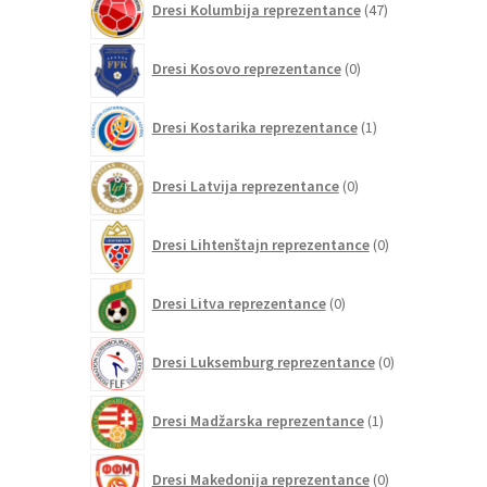
Dresi Kolumbija reprezentance
47
izdelkov
0
Dresi Kosovo reprezentance
0
izdelkov
1
Dresi Kostarika reprezentance
1
izdelek
0
Dresi Latvija reprezentance
0
izdelkov
0
Dresi Lihtenštajn reprezentance
0
izdelkov
0
Dresi Litva reprezentance
0
izdelkov
0
Dresi Luksemburg reprezentance
0
izdelkov
1
Dresi Madžarska reprezentance
1
izdelek
0
Dresi Makedonija reprezentance
0