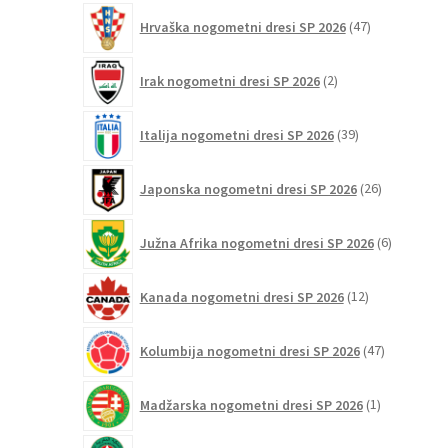
47
Hrvaška nogometni dresi SP 2026
47
izdelkov
2
Irak nogometni dresi SP 2026
2
izdelka
39
Italija nogometni dresi SP 2026
39
izdelkov
26
Japonska nogometni dresi SP 2026
26
izdelkov
6
Južna Afrika nogometni dresi SP 2026
6
izdelkov
12
Kanada nogometni dresi SP 2026
12
izdelkov
47
Kolumbija nogometni dresi SP 2026
47
izdelkov
1
Madžarska nogometni dresi SP 2026
1
izdelek
23