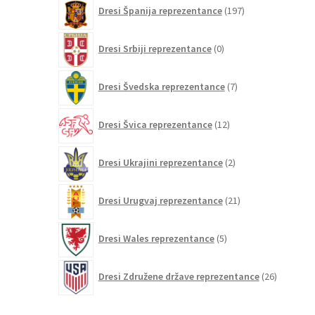
197
Dresi Španija reprezentance
197
izdelkov
0
Dresi Srbiji reprezentance
0
izdelkov
7
Dresi Švedska reprezentance
7
izdelkov
12
Dresi Švica reprezentance
12
izdelkov
2
Dresi Ukrajini reprezentance
2
izdelka
21
Dresi Urugvaj reprezentance
21
izdelkov
5
Dresi Wales reprezentance
5
izdelkov
26
Dresi Združene države reprezentance
26
izdelkov