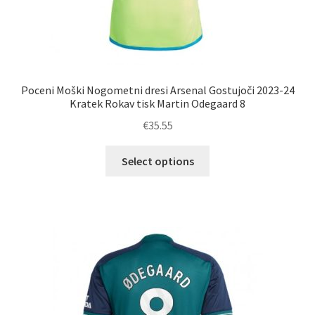
Poceni Moški Nogometni dresi Arsenal Gostujoči 2023-24
Kratek Rokav tisk Martin Odegaard 8
€
35.55
Ta
Select options
izdelek
ima
več
različic.
Možnosti
lahko
izberete
na
strani