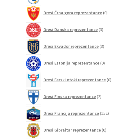
0
Dresi Črna gora reprezentance
0
izdelkov
3
Dresi Danska reprezentance
3
izdelki
3
Dresi Ekvador reprezentance
3
izdelki
0
Dresi Estonija reprezentance
0
izdelkov
0
Dresi Ferski otoki reprezentance
0
izdelkov
2
Dresi Finska reprezentance
2
izdelka
152
Dresi Francija reprezentance
152
izdelkov
0
Dresi Gibraltar reprezentance
0
izdelkov