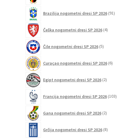
91
Brazilija nogometni dresi SP 2026
91
izdelkov
4
Češka nogometni dresi SP 2026
4
izdelki
5
Čile nogometni dresi SP 2026
5
izdelkov
6
Curaçao nogometni dresi SP 2026
6
izdelkov
2
Egipt nogometni dresi SP 2026
2
izdelka
103
Francija nogometni dresi SP 2026
103
izdelki
2
Gana nogometni dresi SP 2026
2
izdelka
8
Grčija nogometni dresi SP 2026
8
izdelkov