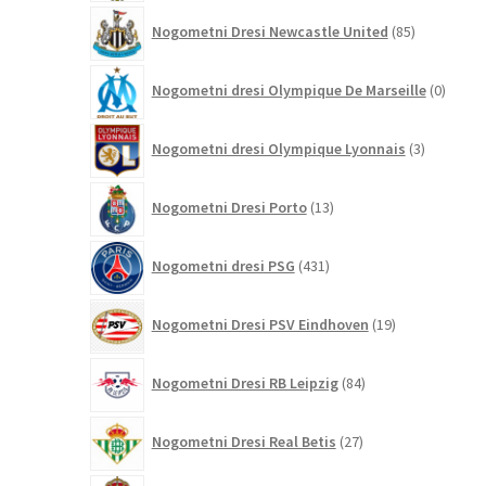
85
Nogometni Dresi Newcastle United
85
izdelkov
0
Nogometni dresi Olympique De Marseille
0
izdelk
3
Nogometni dresi Olympique Lyonnais
3
izdelki
13
Nogometni Dresi Porto
13
izdelkov
431
Nogometni dresi PSG
431
izdelkov
19
Nogometni Dresi PSV Eindhoven
19
izdelkov
84
Nogometni Dresi RB Leipzig
84
izdelkov
27
Nogometni Dresi Real Betis
27
izdelkov
696