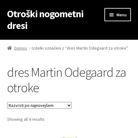
Otroški nogometni
Skip
Skip
Menu
to
to
dresi
navigation
content
Domov
Domov
Izdelki označeni z “dres Martin Odegaard za otroke”
Blog
dres Martin Odegaard za
Kontaktiraj nas
otroke
Košarica
Moj račun
Sorted
Showing all 4 results
Trgovina
by
latest
Zaključek nakupa