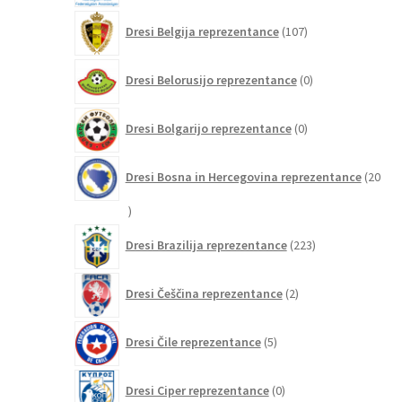
107
Dresi Belgija reprezentance
107
izdelkov
0
Dresi Belorusijo reprezentance
0
izdelkov
0
Dresi Bolgarijo reprezentance
0
izdelkov
Dresi Bosna in Hercegovina reprezentance
20
20
izdelkov
223
Dresi Brazilija reprezentance
223
izdelkov
2
Dresi Češčina reprezentance
2
izdelka
5
Dresi Čile reprezentance
5
izdelkov
0
Dresi Ciper reprezentance
0
izdelkov