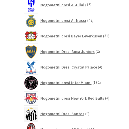
16
Nogometni dresi Al-Hilal
16
izdelkov
42
Nogometni dresi Al-Nassr
42
izdelkov
31
Nogometni dresi Bayer Leverkusen
31
izdelkov
2
Nogometni Dresi Boca Juniors
2
izdelka
4
Nogometni Dresi Crystal Palace
4
izdelki
132
Nogometni dresi Inter Miami
132
izdelkov
4
Nogometni dresi New York Red Bulls
4
izdelki
9
Nogometni Dresi Santos
9
izdelkov
211