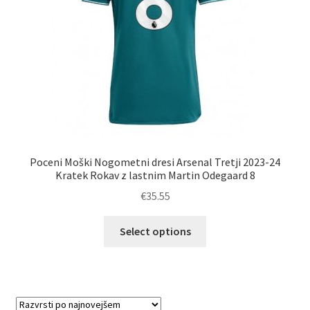
izdelka
Poceni Moški Nogometni dresi Arsenal Tretji 2023-24
Kratek Rokav z lastnim Martin Odegaard 8
€
35.55
Ta
Select options
izdelek
ima
več
različic.