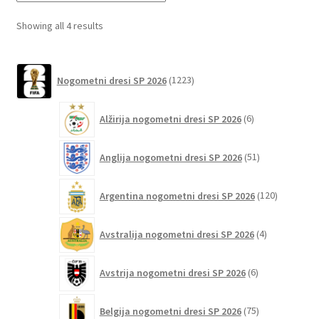
Možnosti
lahko
Sorted
Showing all 4 results
izberete
by
na
latest
1223
strani
Nogometni dresi SP 2026
1223
izdelkov
izdelka
6
Alžirija nogometni dresi SP 2026
6
izdelkov
51
Anglija nogometni dresi SP 2026
51
izdelkov
120
Argentina nogometni dresi SP 2026
120
izdelkov
4
Avstralija nogometni dresi SP 2026
4
izdelki
6
Avstrija nogometni dresi SP 2026
6
izdelkov
75
Belgija nogometni dresi SP 2026
75
izdelkov