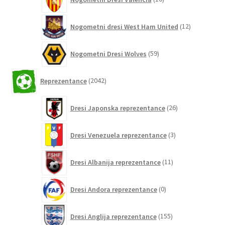
izdelkov
12
Nogometni dresi West Ham United
12
izdelkov
59
Nogometni Dresi Wolves
59
izdelkov
2042
Reprezentance
2042
izdelkov
26
Dresi Japonska reprezentance
26
izdelkov
3
Dresi Venezuela reprezentance
3
izdelki
11
Dresi Albanija reprezentance
11
izdelkov
0
Dresi Andora reprezentance
0
izdelkov
155
Dresi Anglija reprezentance
155
izdelkov