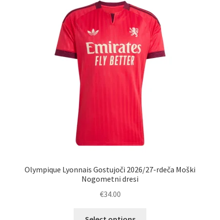
Olympique Lyonnais Gostujoči 2026/27-rdeča Moški
Nogometni dresi
€
34.00
Ta
Select options