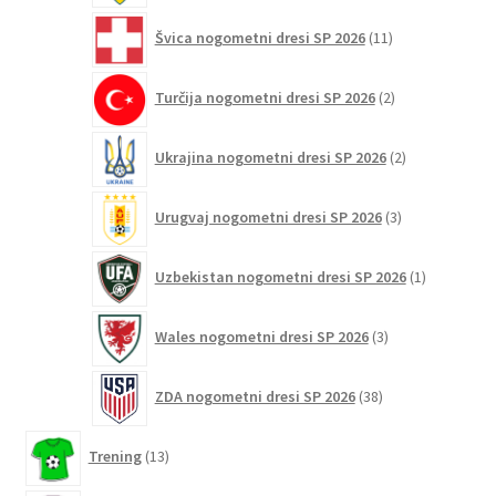
11
Švica nogometni dresi SP 2026
11
izdelkov
2
Turčija nogometni dresi SP 2026
2
izdelka
2
Ukrajina nogometni dresi SP 2026
2
izdelka
3
Urugvaj nogometni dresi SP 2026
3
izdelki
1
Uzbekistan nogometni dresi SP 2026
1
izdelek
3
Wales nogometni dresi SP 2026
3
izdelki
38
ZDA nogometni dresi SP 2026
38
izdelkov
13
Trening
13
izdelkov