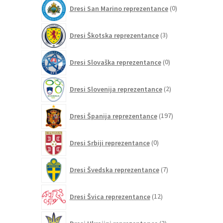
0
Dresi San Marino reprezentance
0
izdelkov
3
Dresi Škotska reprezentance
3
izdelki
0
Dresi Slovaška reprezentance
0
izdelkov
2
Dresi Slovenija reprezentance
2
izdelka
197
Dresi Španija reprezentance
197
izdelkov
0
Dresi Srbiji reprezentance
0
izdelkov
7
Dresi Švedska reprezentance
7
izdelkov
12
Dresi Švica reprezentance
12
izdelkov
2