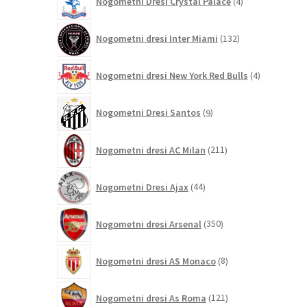
Nogometni Dresi Crystal Palace
4
izdelki
132
Nogometni dresi Inter Miami
132
izdelkov
4
Nogometni dresi New York Red Bulls
4
izdelki
9
Nogometni Dresi Santos
9
izdelkov
211
Nogometni dresi AC Milan
211
izdelkov
44
Nogometni Dresi Ajax
44
izdelkov
350
Nogometni dresi Arsenal
350
izdelkov
8
Nogometni dresi AS Monaco
8
izdelkov
121
Nogometni dresi As Roma
121
izdelkov