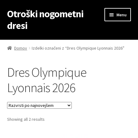
Otroški nogometni
Skip
Skip
Menu
to
to
dresi
navigation
content
Domov
Domov
Izdelki označeni z “Dres Olympique Lyonnais 2026”
Blog
Dres Olympique
Kontaktiraj nas
Lyonnais 2026
Košarica
Moj račun
Sorted
Showing all 2 results
Trgovina
by
latest
Zaključek nakupa