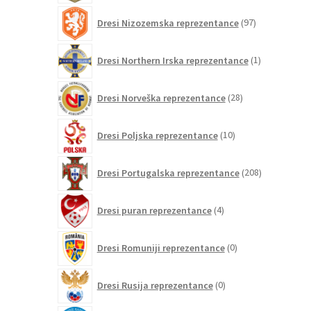
97
Dresi Nizozemska reprezentance
97
izdelkov
1
Dresi Northern Irska reprezentance
1
izdelek
28
Dresi Norveška reprezentance
28
izdelkov
10
Dresi Poljska reprezentance
10
izdelkov
208
Dresi Portugalska reprezentance
208
izdelkov
4
Dresi puran reprezentance
4
izdelki
0
Dresi Romuniji reprezentance
0
izdelkov
0
Dresi Rusija reprezentance
0
izdelkov