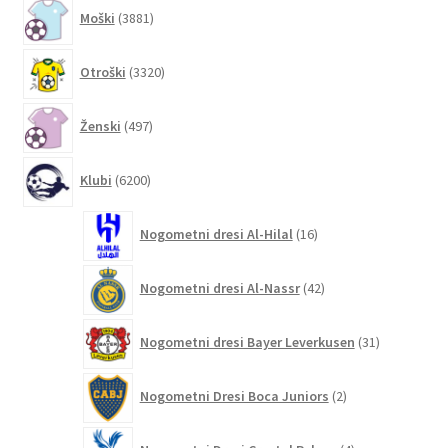
3881
Moški
3881
izdelkov
3320
Otroški
3320
izdelkov
497
Ženski
497
izdelkov
6200
Klubi
6200
izdelkov
16
Nogometni dresi Al-Hilal
16
izdelkov
42
Nogometni dresi Al-Nassr
42
izdelkov
31
Nogometni dresi Bayer Leverkusen
31
izdelkov
2
Nogometni Dresi Boca Juniors
2
izdelka
4