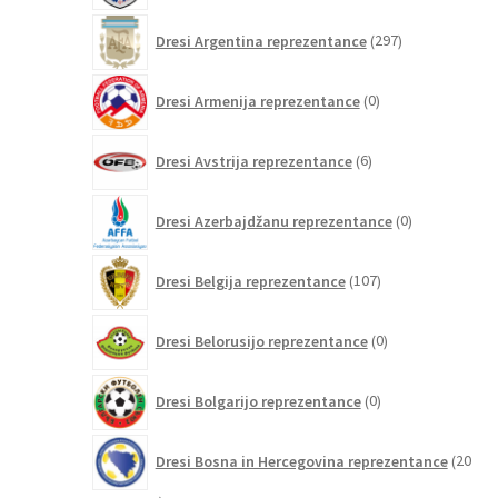
297
Dresi Argentina reprezentance
297
izdelkov
0
Dresi Armenija reprezentance
0
izdelkov
6
Dresi Avstrija reprezentance
6
izdelkov
0
Dresi Azerbajdžanu reprezentance
0
izdelkov
107
Dresi Belgija reprezentance
107
izdelkov
0
Dresi Belorusijo reprezentance
0
izdelkov
0
Dresi Bolgarijo reprezentance
0
izdelkov
Dresi Bosna in Hercegovina reprezentance
20