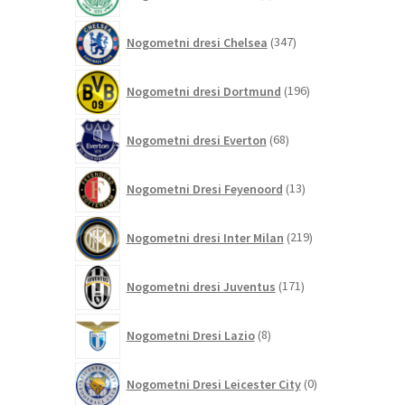
izdelkov
347
Nogometni dresi Chelsea
347
izdelkov
196
Nogometni dresi Dortmund
196
izdelkov
68
Nogometni dresi Everton
68
izdelkov
13
Nogometni Dresi Feyenoord
13
izdelkov
219
Nogometni dresi Inter Milan
219
izdelkov
171
Nogometni dresi Juventus
171
izdelkov
8
Nogometni Dresi Lazio
8
izdelkov
0
Nogometni Dresi Leicester City
0
izdelkov