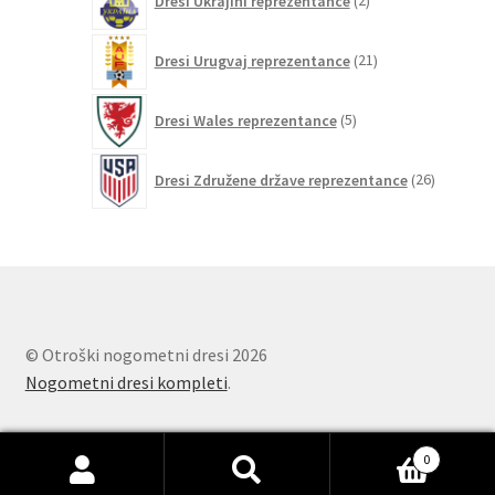
Dresi Ukrajini reprezentance
2
izdelka
21
Dresi Urugvaj reprezentance
21
izdelkov
5
Dresi Wales reprezentance
5
izdelkov
26
Dresi Združene države reprezentance
26
izdelkov
© Otroški nogometni dresi 2026
Nogometni dresi kompleti
.
0
Išči:
Iskanje