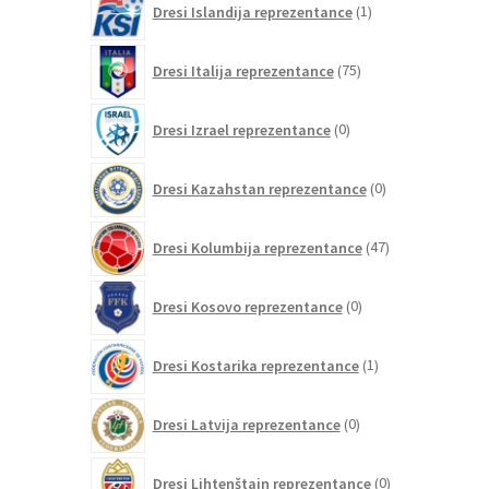
Dresi Islandija reprezentance
1
izdelek
75
Dresi Italija reprezentance
75
izdelkov
0
Dresi Izrael reprezentance
0
izdelkov
0
Dresi Kazahstan reprezentance
0
izdelkov
47
Dresi Kolumbija reprezentance
47
izdelkov
0
Dresi Kosovo reprezentance
0
izdelkov
1
Dresi Kostarika reprezentance
1
izdelek
0
Dresi Latvija reprezentance
0
izdelkov
0
Dresi Lihtenštajn reprezentance
0