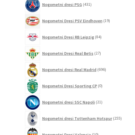
431
Nogometni dresi PSG
431
izdelkov
19
Nogometni Dresi PSV Eindhoven
19
izdelkov
84
Nogometni Dresi RB Leipzig
84
izdelkov
27
Nogometni Dresi Real Betis
27
izdelkov
696
Nogometni dresi Real Madrid
696
izdelkov
0
Nogometni Dresi Sporting CP
0
izdelkov
21
Nogometni dresi SSC Napoli
21
izdelkov
255
Nogometni dresi Tottenham Hotspur
255
izdelko
10
Nogometni Dresi Valencia
10