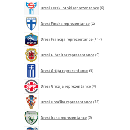
0
Dresi Ferski otoki reprezentance
0
izdelkov
2
Dresi Finska reprezentance
2
izdelka
152
Dresi Francija reprezentance
152
izdelkov
0
Dresi Gibraltar reprezentance
0
izdelkov
8
Dresi Grčija reprezentance
8
izdelkov
0
Dresi Gruzija reprezentance
0
izdelkov
78
Dresi Hrvaška reprezentance
78
izdelkov
0
Dresi Irska reprezentance
0
izdelkov
1