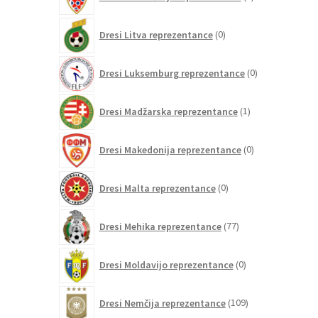
izdelkov
0
Dresi Litva reprezentance
0
izdelkov
0
Dresi Luksemburg reprezentance
0
izdelkov
1
Dresi Madžarska reprezentance
1
izdelek
0
Dresi Makedonija reprezentance
0
izdelkov
0
Dresi Malta reprezentance
0
izdelkov
77
Dresi Mehika reprezentance
77
izdelkov
0
Dresi Moldavijo reprezentance
0
izdelkov
109
Dresi Nemčija reprezentance
109
izdelkov