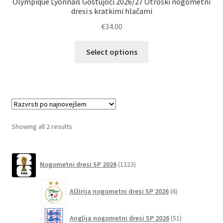
Olympique Lyonnais Gostujoči 2026/27 Otroški nogometni
dresi s kratkimi hlačami
€
34.00
Ta
Select options
izdelek
ima
več
različic.
Možnosti
lahko
Sorted
Showing all 2 results
izberete
by
na
latest
1223
strani
Nogometni dresi SP 2026
1223
izdelkov
izdelka
6
Alžirija nogometni dresi SP 2026
6
izdelkov
51
Anglija nogometni dresi SP 2026
51
izdelkov