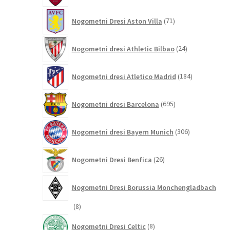
71
Nogometni Dresi Aston Villa
71
izdelkov
24
Nogometni dresi Athletic Bilbao
24
izdelkov
184
Nogometni dresi Atletico Madrid
184
izdelkov
695
Nogometni dresi Barcelona
695
izdelkov
306
Nogometni dresi Bayern Munich
306
izdelkov
26
Nogometni Dresi Benfica
26
izdelkov
Nogometni Dresi Borussia Monchengladbach
8
8
izdelkov
8
Nogometni Dresi Celtic
8