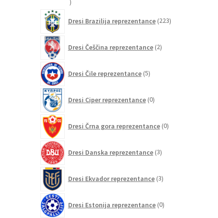
20
izdelkov
223
Dresi Brazilija reprezentance
223
izdelkov
2
Dresi Češčina reprezentance
2
izdelka
5
Dresi Čile reprezentance
5
izdelkov
0
Dresi Ciper reprezentance
0
izdelkov
0
Dresi Črna gora reprezentance
0
izdelkov
3
Dresi Danska reprezentance
3
izdelki
3
Dresi Ekvador reprezentance
3
izdelki
0
Dresi Estonija reprezentance
0
izdelkov