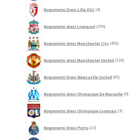
4
Nogometni Dresi Lille OSC
4
izdelki
350
Nogometni dresi Liverpool
350
izdelkov
458
Nogometni dresi Manchester City
458
izdelkov
320
Nogometni dresi Manchester United
320
izdelkov
85
Nogometni Dresi Newcastle United
85
izdelkov
0
Nogometni dresi Olympique De Marseille
0
izdelk
3
Nogometni dresi Olympique Lyonnais
3
izdelki
13
Nogometni Dresi Porto
13
izdelkov