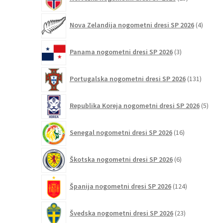
izdelkov
4
Nova Zelandija nogometni dresi SP 2026
4
izdelki
3
Panama nogometni dresi SP 2026
3
izdelki
131
Portugalska nogometni dresi SP 2026
131
izdelko
5
Republika Koreja nogometni dresi SP 2026
5
izdel
16
Senegal nogometni dresi SP 2026
16
izdelkov
6
Škotska nogometni dresi SP 2026
6
izdelkov
124
Španija nogometni dresi SP 2026
124
izdelkov
23
Švedska nogometni dresi SP 2026
23
izdelkov