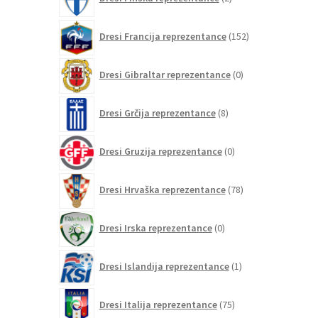
izdelka
152
Dresi Francija reprezentance
152
izdelkov
0
Dresi Gibraltar reprezentance
0
izdelkov
8
Dresi Grčija reprezentance
8
izdelkov
0
Dresi Gruzija reprezentance
0
izdelkov
78
Dresi Hrvaška reprezentance
78
izdelkov
0
Dresi Irska reprezentance
0
izdelkov
1
Dresi Islandija reprezentance
1
izdelek
75
Dresi Italija reprezentance
75
izdelkov