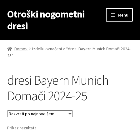
Otroški nogometni
Skip
Skip
Menu
to
to
dresi
navigation
content
Domov
Domov
Izdelki označeni z “dresi Bayern Munich Domači 2024-
25”
Blog
Kontaktiraj nas
dresi Bayern Munich
Košarica
Domači 2024-25
Moj račun
Trgovina
Prikaz rezultata
Zaključek nakupa