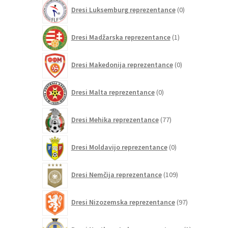
0
Dresi Luksemburg reprezentance
0
izdelkov
1
Dresi Madžarska reprezentance
1
izdelek
0
Dresi Makedonija reprezentance
0
izdelkov
0
Dresi Malta reprezentance
0
izdelkov
77
Dresi Mehika reprezentance
77
izdelkov
0
Dresi Moldavijo reprezentance
0
izdelkov
109
Dresi Nemčija reprezentance
109
izdelkov
97
Dresi Nizozemska reprezentance
97
izdelkov
1