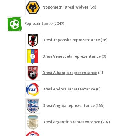
59
Nogometni Dresi Wolves
59
izdelkov
2042
Reprezentance
2042
izdelkov
26
Dresi Japonska reprezentance
26
izdelkov
3
Dresi Venezuela reprezentance
3
izdelki
11
Dresi Albanija reprezentance
11
izdelkov
0
Dresi Andora reprezentance
0
izdelkov
155
Dresi Anglija reprezentance
155
izdelkov
297
Dresi Argentina reprezentance
297
izdelkov
0