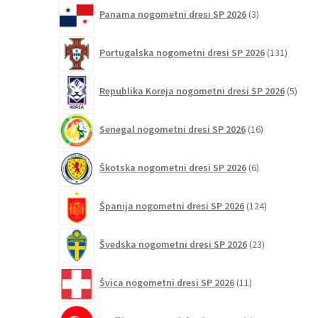
3
Panama nogometni dresi SP 2026
3
izdelki
131
Portugalska nogometni dresi SP 2026
131
izdelko
5
Republika Koreja nogometni dresi SP 2026
5
izdel
16
Senegal nogometni dresi SP 2026
16
izdelkov
6
Škotska nogometni dresi SP 2026
6
izdelkov
124
Španija nogometni dresi SP 2026
124
izdelkov
23
Švedska nogometni dresi SP 2026
23
izdelkov
11
Švica nogometni dresi SP 2026
11
izdelkov
2