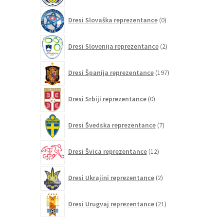
0
Dresi Slovaška reprezentance
0
izdelkov
2
Dresi Slovenija reprezentance
2
izdelka
197
Dresi Španija reprezentance
197
izdelkov
0
Dresi Srbiji reprezentance
0
izdelkov
7
Dresi Švedska reprezentance
7
izdelkov
12
Dresi Švica reprezentance
12
izdelkov
2
Dresi Ukrajini reprezentance
2
izdelka
21
Dresi Urugvaj reprezentance
21
izdelkov