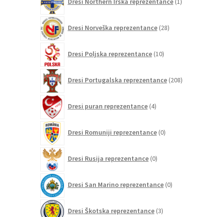
Dresi Northern Irska reprezentance
1
izdelek
28
Dresi Norveška reprezentance
28
izdelkov
10
Dresi Poljska reprezentance
10
izdelkov
208
Dresi Portugalska reprezentance
208
izdelkov
4
Dresi puran reprezentance
4
izdelki
0
Dresi Romuniji reprezentance
0
izdelkov
0
Dresi Rusija reprezentance
0
izdelkov
0
Dresi San Marino reprezentance
0
izdelkov
3
Dresi Škotska reprezentance
3
izdelki