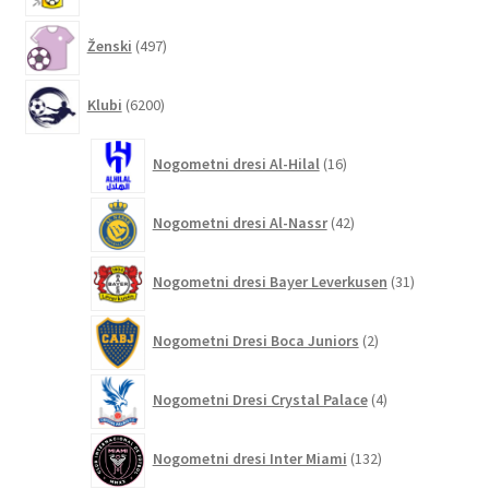
497
Ženski
497
izdelkov
6200
Klubi
6200
izdelkov
16
Nogometni dresi Al-Hilal
16
izdelkov
42
Nogometni dresi Al-Nassr
42
izdelkov
31
Nogometni dresi Bayer Leverkusen
31
izdelkov
2
Nogometni Dresi Boca Juniors
2
izdelka
4
Nogometni Dresi Crystal Palace
4
izdelki
132
Nogometni dresi Inter Miami
132
izdelkov