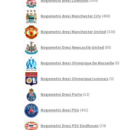
Nogometni dresi Liverpool
350
izdelkov
458
Nogometni dresi Manchester City
458
izdelkov
320
Nogometni dresi Manchester United
320
izdelkov
85
Nogometni Dresi Newcastle United
85
izdelkov
0
Nogometni dresi Olympique De Marseille
0
izdelk
3
Nogometni dresi Olympique Lyonnais
3
izdelki
13
Nogometni Dresi Porto
13
izdelkov
431
Nogometni dresi PSG
431
izdelkov
19
Nogometni Dresi PSV Eindhoven
19
izdelkov