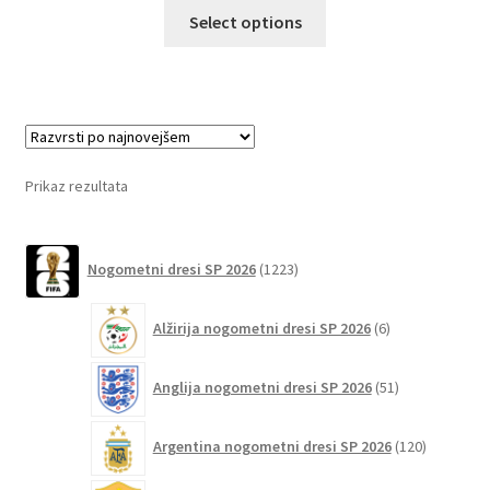
Ta
Select options
izdelek
ima
več
različic.
Možnosti
lahko
Prikaz rezultata
izberete
na
1223
strani
Nogometni dresi SP 2026
1223
izdelkov
izdelka
6
Alžirija nogometni dresi SP 2026
6
izdelkov
51
Anglija nogometni dresi SP 2026
51
izdelkov
120
Argentina nogometni dresi SP 2026
120
izdelkov