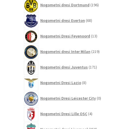
196
Nogometni dresi Dortmund
196
izdelkov
68
Nogometni dresi Everton
68
izdelkov
13
Nogometni Dresi Feyenoord
13
izdelkov
219
Nogometni dresi Inter Milan
219
izdelkov
171
Nogometni dresi Juventus
171
izdelkov
8
Nogometni Dresi Lazio
8
izdelkov
0
Nogometni Dresi Leicester City
0
izdelkov
4
Nogometni Dresi Lille OSC
4
izdelki
350