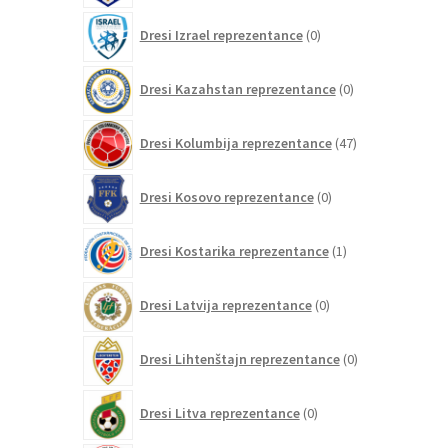
0
Dresi Izrael reprezentance
0
izdelkov
0
Dresi Kazahstan reprezentance
0
izdelkov
47
Dresi Kolumbija reprezentance
47
izdelkov
0
Dresi Kosovo reprezentance
0
izdelkov
1
Dresi Kostarika reprezentance
1
izdelek
0
Dresi Latvija reprezentance
0
izdelkov
0
Dresi Lihtenštajn reprezentance
0
izdelkov
0
Dresi Litva reprezentance
0
izdelkov