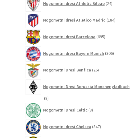
Nogometni dresi Athletic Bilbao
24
izdelkov
184
Nogometni dresi Atletico Madrid
184
izdelkov
695
Nogometni dresi Barcelona
695
izdelkov
306
Nogometni dresi Bayern Munich
306
izdelkov
26
Nogometni Dresi Benfica
26
izdelkov
Nogometni Dresi Borussia Monchengladbach
8
8
izdelkov
8
Nogometni Dresi Celtic
8
izdelkov
347
Nogometni dresi Chelsea
347
izdelkov