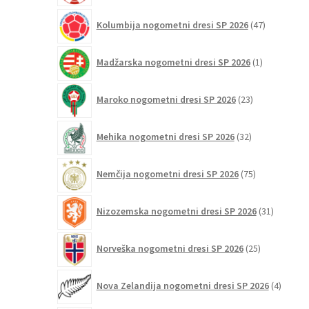
47
Kolumbija nogometni dresi SP 2026
47
izdelkov
1
Madžarska nogometni dresi SP 2026
1
izdelek
23
Maroko nogometni dresi SP 2026
23
izdelkov
32
Mehika nogometni dresi SP 2026
32
izdelkov
75
Nemčija nogometni dresi SP 2026
75
izdelkov
31
Nizozemska nogometni dresi SP 2026
31
izdelkov
25
Norveška nogometni dresi SP 2026
25
izdelkov
4
Nova Zelandija nogometni dresi SP 2026
4
izdelki