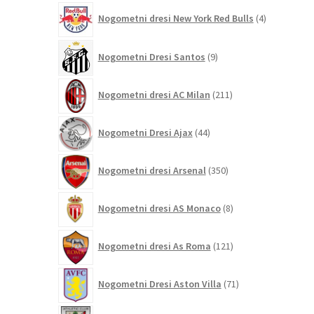
4
Nogometni dresi New York Red Bulls
4
izdelki
9
Nogometni Dresi Santos
9
izdelkov
211
Nogometni dresi AC Milan
211
izdelkov
44
Nogometni Dresi Ajax
44
izdelkov
350
Nogometni dresi Arsenal
350
izdelkov
8
Nogometni dresi AS Monaco
8
izdelkov
121
Nogometni dresi As Roma
121
izdelkov
71
Nogometni Dresi Aston Villa
71
izdelkov
24