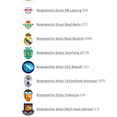
84
Nogometni Dresi RB Leipzig
84
izdelkov
27
Nogometni Dresi Real Betis
27
izdelkov
696
Nogometni dresi Real Madrid
696
izdelkov
0
Nogometni Dresi Sporting CP
0
izdelkov
21
Nogometni dresi SSC Napoli
21
izdelkov
255
Nogometni dresi Tottenham Hotspur
255
izdelko
10
Nogometni Dresi Valencia
10
izdelkov
12
Nogometni dresi West Ham United
12
izdelkov