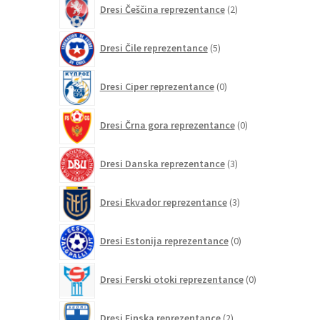
Dresi Češčina reprezentance
2
izdelka
5
Dresi Čile reprezentance
5
izdelkov
0
Dresi Ciper reprezentance
0
izdelkov
0
Dresi Črna gora reprezentance
0
izdelkov
3
Dresi Danska reprezentance
3
izdelki
3
Dresi Ekvador reprezentance
3
izdelki
0
Dresi Estonija reprezentance
0
izdelkov
0
Dresi Ferski otoki reprezentance
0
izdelkov
2
Dresi Finska reprezentance
2