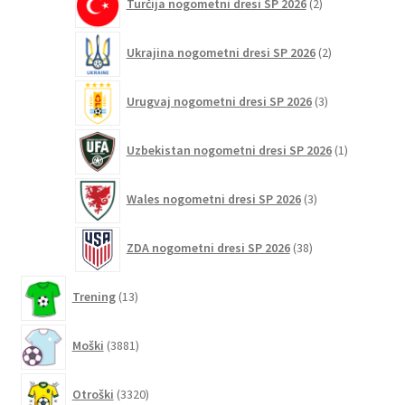
Turčija nogometni dresi SP 2026
2
izdelka
2
Ukrajina nogometni dresi SP 2026
2
izdelka
3
Urugvaj nogometni dresi SP 2026
3
izdelki
1
Uzbekistan nogometni dresi SP 2026
1
izdelek
3
Wales nogometni dresi SP 2026
3
izdelki
38
ZDA nogometni dresi SP 2026
38
izdelkov
13
Trening
13
izdelkov
3881
Moški
3881
izdelkov
3320
Otroški
3320
izdelkov