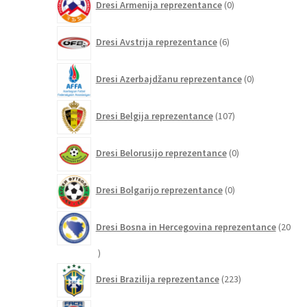
Dresi Armenija reprezentance
0
izdelkov
6
Dresi Avstrija reprezentance
6
izdelkov
0
Dresi Azerbajdžanu reprezentance
0
izdelkov
107
Dresi Belgija reprezentance
107
izdelkov
0
Dresi Belorusijo reprezentance
0
izdelkov
0
Dresi Bolgarijo reprezentance
0
izdelkov
Dresi Bosna in Hercegovina reprezentance
20
20
izdelkov
223
Dresi Brazilija reprezentance
223
izdelkov
2