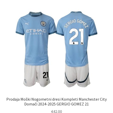
več
različic.
Možnosti
lahko
izberete
na
strani
izdelka
Prodaja Moški Nogometni dresi Kompleti Manchester City
Domači 2024-2025 GERGIO GOMEZ 21
€
42.00