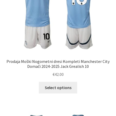
izdelka
Prodaja Moški Nogometni dresi Kompleti Manchester City
Domači 2024-2025 Jack Grealish 10
€
42.00
Ta
Select options
izdelek
ima
več
različic.