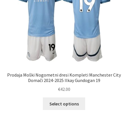
strani
izdelka
Prodaja Moški Nogometni dresi Kompleti Manchester City
Domači 2024-2025 Ilkay Gundogan 19
€
42.00
Ta
Select options
izdelek
ima
več