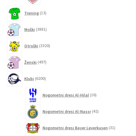
13
Trening
13
izdelkov
3881
Moški
3881
izdelkov
3320
Otroški
3320
izdelkov
497
Ženski
497
izdelkov
6200
Klubi
6200
izdelkov
16
Nogometni dresi Al-Hilal
16
izdelkov
42
Nogometni dresi Al-Nassr
42
izdelkov
31
Nogometni dresi Bayer Leverkusen
31
izdelkov