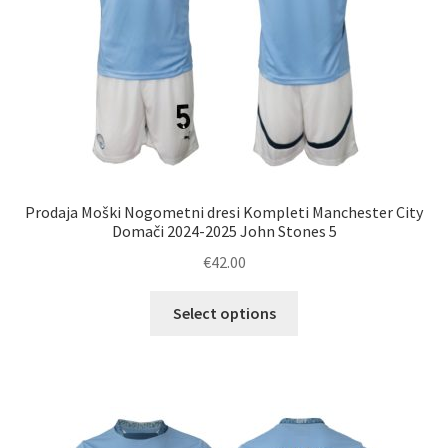
Prodaja Moški Nogometni dresi Kompleti Manchester City
Domači 2024-2025 John Stones 5
€
42.00
Ta
Select options
izdelek
ima
več
različic.
Možnosti