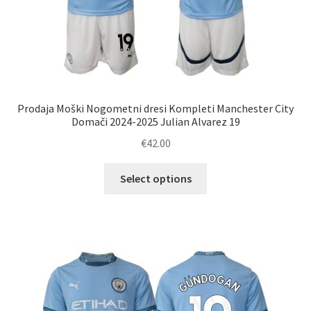
Prodaja Moški Nogometni dresi Kompleti Manchester City
Domači 2024-2025 Julian Alvarez 19
€
42.00
Ta
Select options
izdelek
ima
več
različic.
Možnosti
lahko
izberete
na