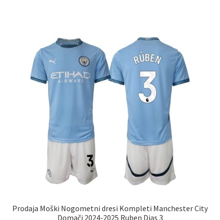
ima
več
različic.
Možnosti
lahko
izberete
na
strani
izdelka
Prodaja Moški Nogometni dresi Kompleti Manchester City
Domači 2024-2025 Ruben Dias 3