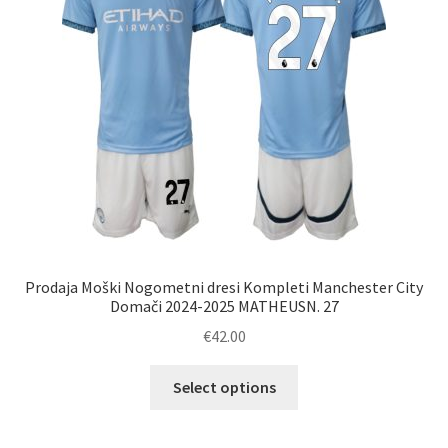
na
strani
izdelka
Prodaja Moški Nogometni dresi Kompleti Manchester City
Domači 2024-2025 MATHEUSN. 27
€
42.00
Ta
Select options
izdelek
ima