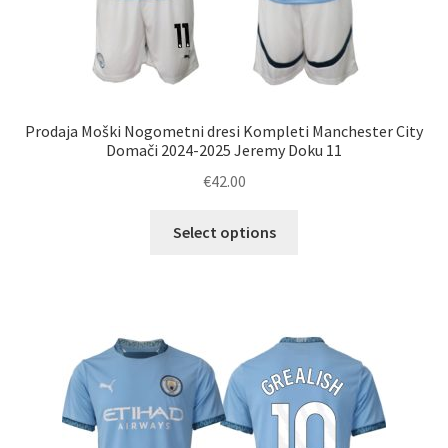
Prodaja Moški Nogometni dresi Kompleti Manchester City
Domači 2024-2025 Jeremy Doku 11
€
42.00
Ta
Select options
izdelek
ima
več
različic.
Možnosti
lahko
izberete
na
strani