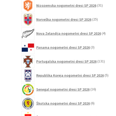
31
Nizozemska nogometni dresi SP 2026
31
izdelkov
25
Norveška nogometni dresi SP 2026
25
izdelkov
4
Nova Zelandija nogometni dresi SP 2026
4
izdelki
3
Panama nogometni dresi SP 2026
3
izdelki
131
Portugalska nogometni dresi SP 2026
131
izdelko
5
Republika Koreja nogometni dresi SP 2026
5
izdel
16
Senegal nogometni dresi SP 2026
16
izdelkov
6
Škotska nogometni dresi SP 2026
6
izdelkov
124