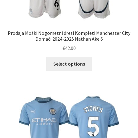
Prodaja Moški Nogometni dresi Kompleti Manchester City
Domači 2024-2025 Nathan Ake 6
€
42.00
Ta
Select options
izdelek
ima
več
različic.
Možnosti
lahko
izberete
na
strani
izdelka