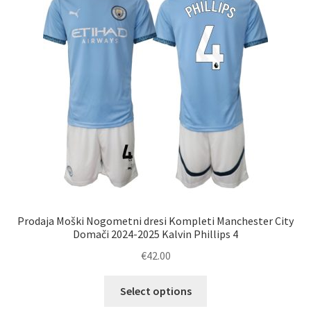
lahko
izberete
na
strani
izdelka
Prodaja Moški Nogometni dresi Kompleti Manchester City
Domači 2024-2025 Kalvin Phillips 4
€
42.00
Ta
Select options
izdelek