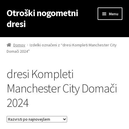
Otroški nogometni
Skip
Skip
Menu
to
to
dresi
navigation
content
Domov
Domov
Izdelki označeni z “dresi Kompleti Manchester City
Domači 2024”
Blog
Kontaktiraj nas
dresi Kompleti
Košarica
Manchester City Domači
2024
Moj račun
Trgovina
Zaključek nakupa