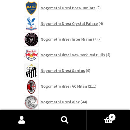
2
Nogometni Dresi Boca Juniors
2
izdelka
4
Nogometni Dresi Crystal Palace
4
izdelki
132
Nogometni dresi Inter Miami
132
izdelkov
4
Nogometni dresi New York Red Bulls
4
izdelki
9
Nogometni Dresi Santos
9
izdelkov
211
Nogometni dresi AC Milan
211
izdelkov
44
Nogometni Dresi Ajax
44
izdelkov
350
0
Nogometni dresi Arsenal
350
izdelkov
Išči:
Iskanje
8