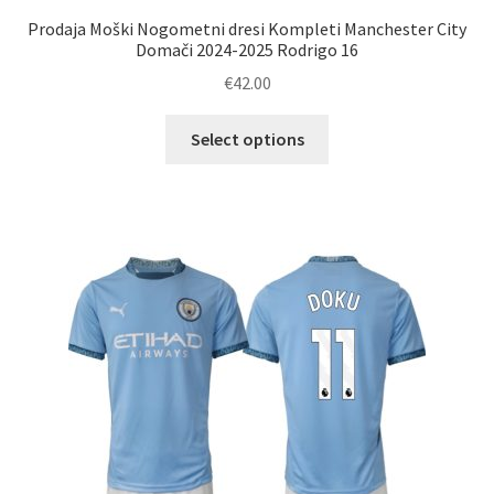
Prodaja Moški Nogometni dresi Kompleti Manchester City
Domači 2024-2025 Rodrigo 16
€
42.00
Ta
Select options
izdelek
ima
več
različic.
Možnosti
lahko
izberete
na
strani
izdelka