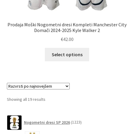
Prodaja Moški Nogometni dresi Kompleti Manchester City
Domači 2024-2025 Kyle Walker 2
€
42.00
Ta
Select options
izdelek
ima
več
različic.
Možnosti
lahko
Sorted
Showing all 19 results
izberete
by
na
latest
1223
strani
Nogometni dresi SP 2026
1223
izdelkov
izdelka