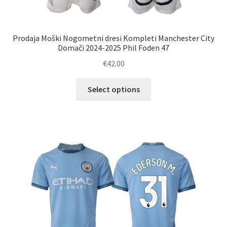
Prodaja Moški Nogometni dresi Kompleti Manchester City
Domači 2024-2025 Phil Foden 47
€
42.00
Ta
Select options
izdelek
ima
več
različic.
Možnosti
lahko
izberete
na
strani
izdelka