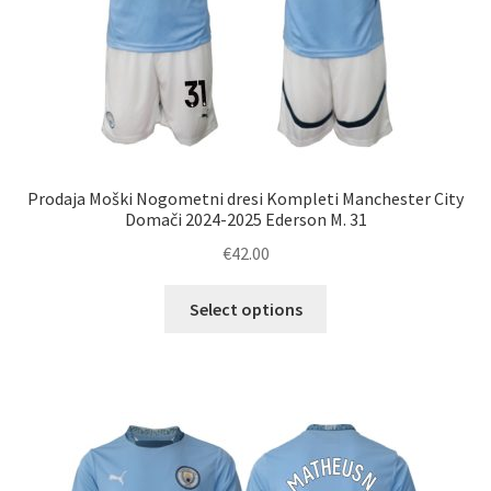
Prodaja Moški Nogometni dresi Kompleti Manchester City
Domači 2024-2025 Ederson M. 31
€
42.00
Ta
Select options
izdelek
ima
več
različic.
Možnosti
lahko
izberete