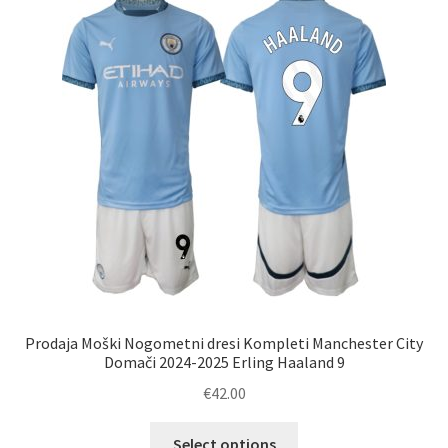
Možnosti
lahko
izberete
na
strani
izdelka
Prodaja Moški Nogometni dresi Kompleti Manchester City
Domači 2024-2025 Erling Haaland 9
€
42.00
Ta
Select options