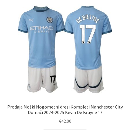
različic.
Možnosti
lahko
izberete
na
strani
izdelka
Prodaja Moški Nogometni dresi Kompleti Manchester City
Domači 2024-2025 Kevin De Bruyne 17
€
42.00