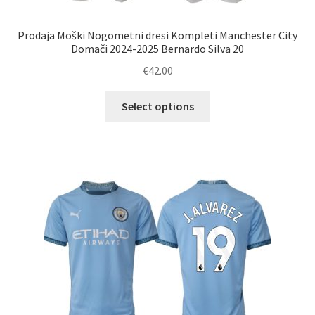
Prodaja Moški Nogometni dresi Kompleti Manchester City
Domači 2024-2025 Bernardo Silva 20
€
42.00
Ta
Select options
izdelek
ima
več
različic.
Možnosti
lahko
izberete
na
strani
izdelka