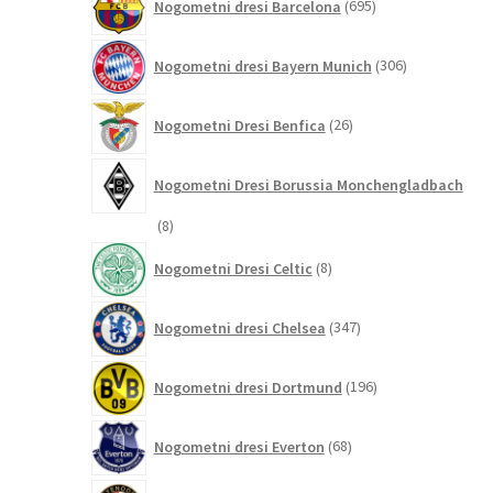
Nogometni dresi Barcelona
695
izdelkov
306
Nogometni dresi Bayern Munich
306
izdelkov
26
Nogometni Dresi Benfica
26
izdelkov
Nogometni Dresi Borussia Monchengladbach
8
8
izdelkov
8
Nogometni Dresi Celtic
8
izdelkov
347
Nogometni dresi Chelsea
347
izdelkov
196
Nogometni dresi Dortmund
196
izdelkov
68
Nogometni dresi Everton
68
izdelkov
13