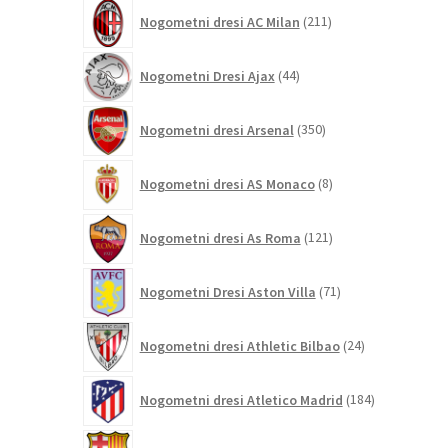
211
Nogometni dresi AC Milan
211
izdelkov
44
Nogometni Dresi Ajax
44
izdelkov
350
Nogometni dresi Arsenal
350
izdelkov
8
Nogometni dresi AS Monaco
8
izdelkov
121
Nogometni dresi As Roma
121
izdelkov
71
Nogometni Dresi Aston Villa
71
izdelkov
24
Nogometni dresi Athletic Bilbao
24
izdelkov
184
Nogometni dresi Atletico Madrid
184
izdelkov
695