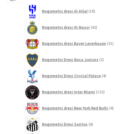
16
Nogometni dresi Al-Hilal
16
izdelkov
42
Nogometni dresi Al-Nassr
42
izdelkov
31
Nogometni dresi Bayer Leverkusen
31
izdelkov
2
Nogometni Dresi Boca Juniors
2
izdelka
4
Nogometni Dresi Crystal Palace
4
izdelki
132
Nogometni dresi Inter Miami
132
izdelkov
4
Nogometni dresi New York Red Bulls
4
izdelki
9
Nogometni Dresi Santos
9
izdelkov