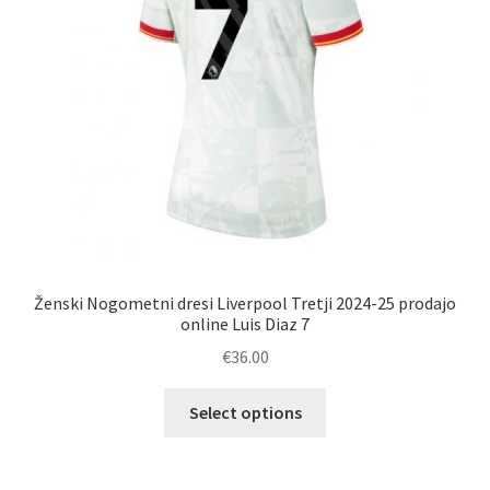
strani
izdelka
Ženski Nogometni dresi Liverpool Tretji 2024-25 prodajo
online Luis Diaz 7
€
36.00
Ta
Select options
izdelek
ima
več