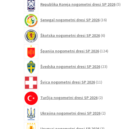
5
Republika Koreja nogometni dresi SP 2026
5
izdel
16
Senegal nogometni dresi SP 2026
16
izdelkov
6
Škotska nogometni dresi SP 2026
6
izdelkov
124
Španija nogometni dresi SP 2026
124
izdelkov
23
Švedska nogometni dresi SP 2026
23
izdelkov
11
Švica nogometni dresi SP 2026
11
izdelkov
2
Turčija nogometni dresi SP 2026
2
izdelka
2
Ukrajina nogometni dresi SP 2026
2
izdelka
3
Urugvaj nogometni dresi SP 2026
3