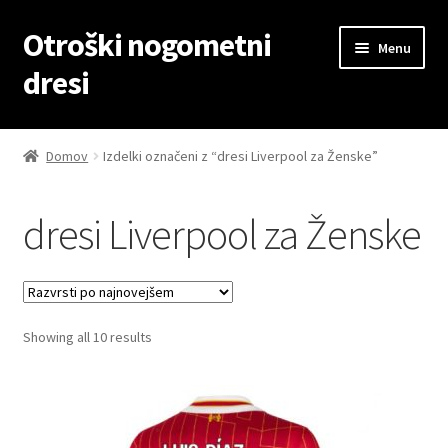
Otroški nogometni
Skip
Skip
Menu
to
to
dresi
navigation
content
Domov
Domov
Izdelki označeni z “dresi Liverpool za Ženske”
Blog
dresi Liverpool za Ženske
Kontaktiraj nas
Košarica
Sorted
Showing all 10 results
Moj račun
by
latest
Trgovina
Zaključek nakupa