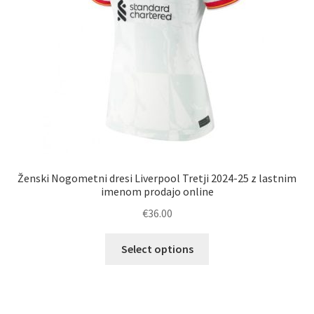
izdelka
Ženski Nogometni dresi Liverpool Tretji 2024-25 z lastnim
imenom prodajo online
€
36.00
Ta
Select options
izdelek
ima
več
različic.