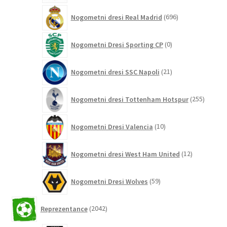
696
Nogometni dresi Real Madrid
696
izdelkov
0
Nogometni Dresi Sporting CP
0
izdelkov
21
Nogometni dresi SSC Napoli
21
izdelkov
255
Nogometni dresi Tottenham Hotspur
255
izdelko
10
Nogometni Dresi Valencia
10
izdelkov
12
Nogometni dresi West Ham United
12
izdelkov
59
Nogometni Dresi Wolves
59
izdelkov
2042
Reprezentance
2042
izdelkov