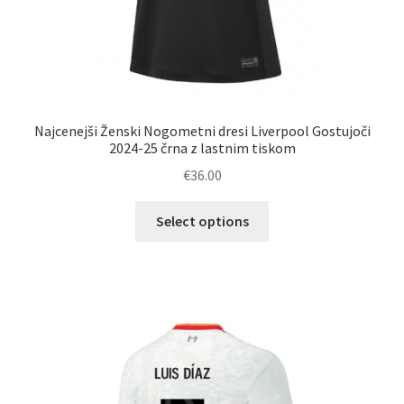
Najcenejši Ženski Nogometni dresi Liverpool Gostujoči
2024-25 črna z lastnim tiskom
€
36.00
Ta
Select options
izdelek
ima
več
različic.
Možnosti
lahko
izberete
na