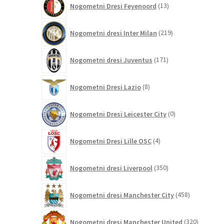
Nogometni Dresi Feyenoord
13
izdelkov
219
Nogometni dresi Inter Milan
219
izdelkov
171
Nogometni dresi Juventus
171
izdelkov
8
Nogometni Dresi Lazio
8
izdelkov
0
Nogometni Dresi Leicester City
0
izdelkov
4
Nogometni Dresi Lille OSC
4
izdelki
350
Nogometni dresi Liverpool
350
izdelkov
458
Nogometni dresi Manchester City
458
izdelkov
320
Nogometni dresi Manchester United
320