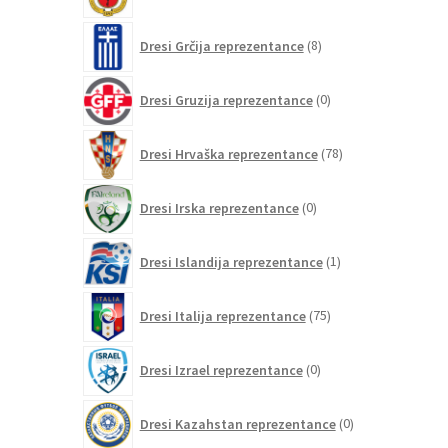
izdelkov
8
Dresi Grčija reprezentance
8
izdelkov
0
Dresi Gruzija reprezentance
0
izdelkov
78
Dresi Hrvaška reprezentance
78
izdelkov
0
Dresi Irska reprezentance
0
izdelkov
1
Dresi Islandija reprezentance
1
izdelek
75
Dresi Italija reprezentance
75
izdelkov
0
Dresi Izrael reprezentance
0
izdelkov
0
Dresi Kazahstan reprezentance
0
izdelkov