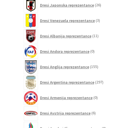
26
Dresi Japonska reprezentance
26
izdelkov
3
Dresi Venezuela reprezentance
3
izdelki
11
Dresi Albanija reprezentance
11
izdelkov
0
Dresi Andora reprezentance
0
izdelkov
155
Dresi Anglija reprezentance
155
izdelkov
297
Dresi Argentina reprezentance
297
izdelkov
0
Dresi Armenija reprezentance
0
izdelkov
6
Dresi Avstrija reprezentance
6
izdelkov
0