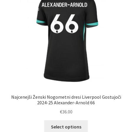
izberete
na
strani
izdelka
Najcenejši Ženski Nogometni dresi Liverpool Gostujoči
2024-25 Alexander-Arnold 66
€
36.00
Ta
Select options
izdelek