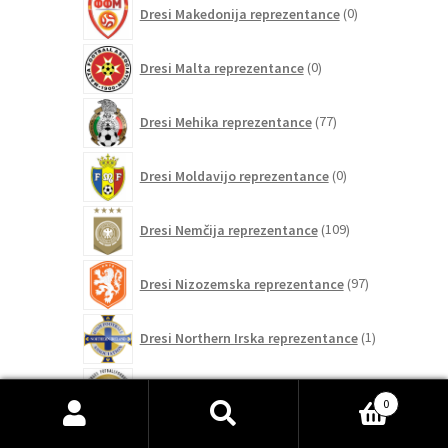
0
Dresi Makedonija reprezentance
0
izdelkov
0
Dresi Malta reprezentance
0
izdelkov
77
Dresi Mehika reprezentance
77
izdelkov
0
Dresi Moldavijo reprezentance
0
izdelkov
109
Dresi Nemčija reprezentance
109
izdelkov
97
Dresi Nizozemska reprezentance
97
izdelkov
1
Dresi Northern Irska reprezentance
1
izdelek
28
Dresi Norveška reprezentance
28
izdelkov
0
Išči:
Iskanje
10
Dresi Poljska reprezentance
10