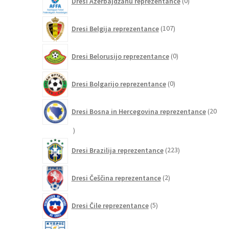
Dresi Azerbajdžanu reprezentance
0
izdelkov
107
Dresi Belgija reprezentance
107
izdelkov
0
Dresi Belorusijo reprezentance
0
izdelkov
0
Dresi Bolgarijo reprezentance
0
izdelkov
Dresi Bosna in Hercegovina reprezentance
20
20
izdelkov
223
Dresi Brazilija reprezentance
223
izdelkov
2
Dresi Češčina reprezentance
2
izdelka
5
Dresi Čile reprezentance
5
izdelkov
0