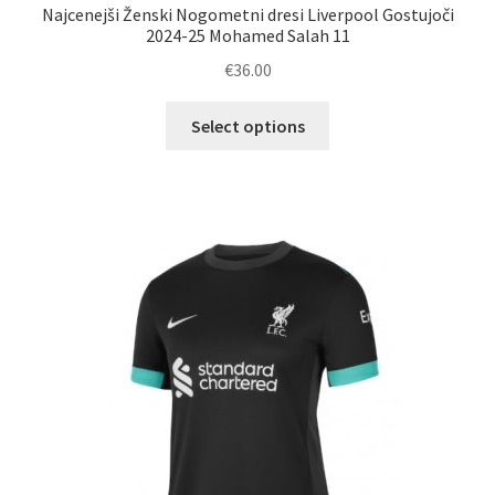
Najcenejši Ženski Nogometni dresi Liverpool Gostujoči
2024-25 Mohamed Salah 11
€
36.00
Ta
Select options
izdelek
ima
več
različic.
Možnosti
lahko
izberete
na
strani
izdelka