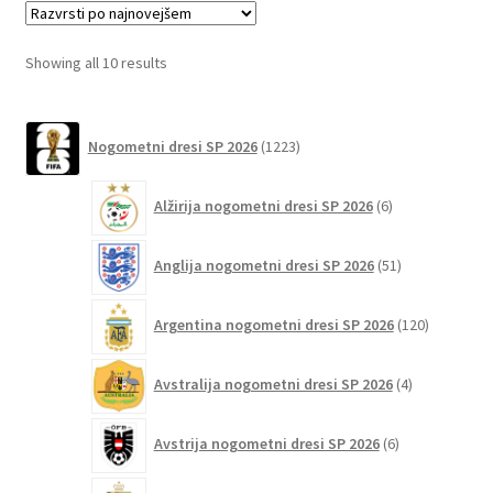
Možnosti
lahko
Sorted
Showing all 10 results
izberete
by
na
latest
1223
strani
Nogometni dresi SP 2026
1223
izdelkov
izdelka
6
Alžirija nogometni dresi SP 2026
6
izdelkov
51
Anglija nogometni dresi SP 2026
51
izdelkov
120
Argentina nogometni dresi SP 2026
120
izdelkov
4
Avstralija nogometni dresi SP 2026
4
izdelki
6
Avstrija nogometni dresi SP 2026
6
izdelkov
75