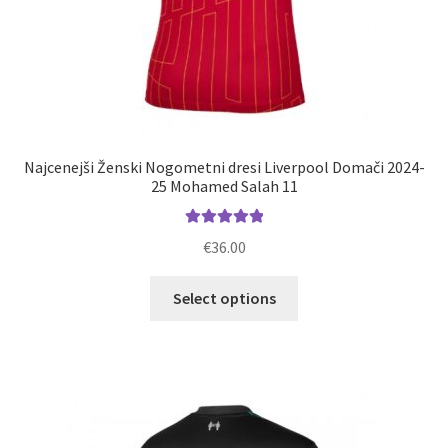
Najcenejši Ženski Nogometni dresi Liverpool Domači 2024-
25 Mohamed Salah 11
Ocenjeno
€
36.00
5.00
od 5
Ta
Select options
izdelek
ima
več
različic.
Možnosti
lahko