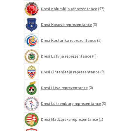
47
Dresi Kolumbija reprezentance
47
izdelkov
0
Dresi Kosovo reprezentance
0
izdelkov
1
Dresi Kostarika reprezentance
1
izdelek
0
Dresi Latvija reprezentance
0
izdelkov
0
Dresi Lihtenštajn reprezentance
0
izdelkov
0
Dresi Litva reprezentance
0
izdelkov
0
Dresi Luksemburg reprezentance
0
izdelkov
1
Dresi Madžarska reprezentance
1
izdelek