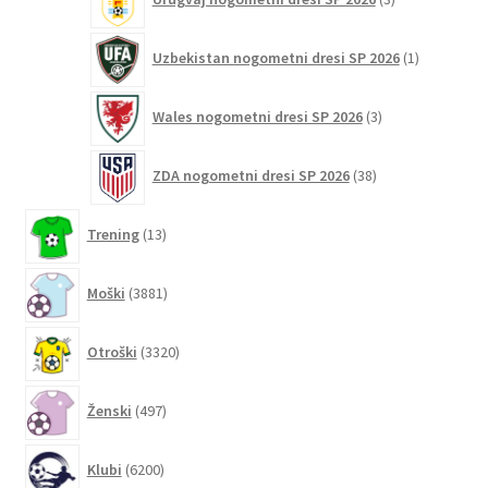
izdelki
1
Uzbekistan nogometni dresi SP 2026
1
izdelek
3
Wales nogometni dresi SP 2026
3
izdelki
38
ZDA nogometni dresi SP 2026
38
izdelkov
13
Trening
13
izdelkov
3881
Moški
3881
izdelkov
3320
Otroški
3320
izdelkov
497
Ženski
497
izdelkov
6200
Klubi
6200
izdelkov