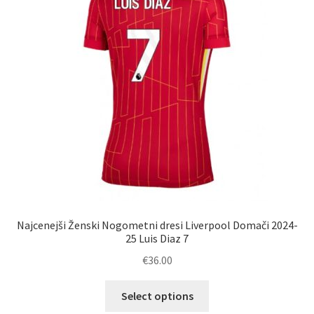
Najcenejši Ženski Nogometni dresi Liverpool Domači 2024-
25 Luis Diaz 7
€
36.00
Ta
Select options
izdelek