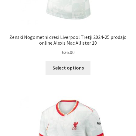
Ženski Nogometni dresi Liverpool Tretji 2024-25 prodajo
online Alexis Mac Allister 10
€
36.00
Ta
Select options
izdelek
ima
več
različic.
Možnosti
lahko
izberete
na
strani