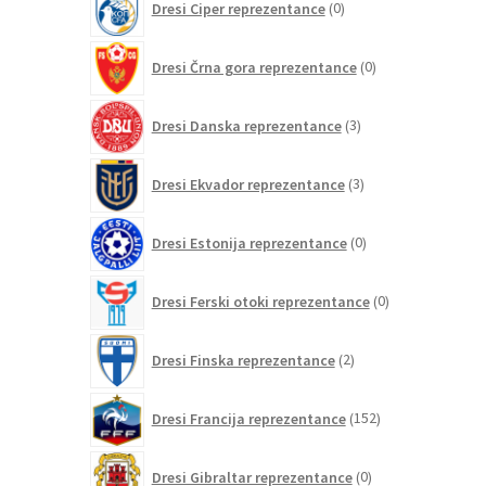
Dresi Ciper reprezentance
0
izdelkov
0
Dresi Črna gora reprezentance
0
izdelkov
3
Dresi Danska reprezentance
3
izdelki
3
Dresi Ekvador reprezentance
3
izdelki
0
Dresi Estonija reprezentance
0
izdelkov
0
Dresi Ferski otoki reprezentance
0
izdelkov
2
Dresi Finska reprezentance
2
izdelka
152
Dresi Francija reprezentance
152
izdelkov
0
Dresi Gibraltar reprezentance
0