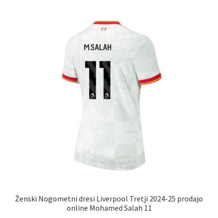
različic.
Možnosti
lahko
izberete
na
strani
izdelka
Ženski Nogometni dresi Liverpool Tretji 2024-25 prodajo
online Mohamed Salah 11