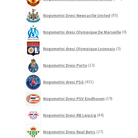
izdelkov
85
Nogometni Dresi Newcastle United
85
izdelkov
0
Nogometni dresi Olympique De Marseille
0
izdelk
3
Nogometni dresi Olympique Lyonnais
3
izdelki
13
Nogometni Dresi Porto
13
izdelkov
431
Nogometni dresi PSG
431
izdelkov
19
Nogometni Dresi PSV Eindhoven
19
izdelkov
84
Nogometni Dresi RB Leipzig
84
izdelkov
27
Nogometni Dresi Real Betis
27
izdelkov