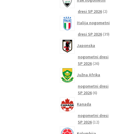
Irak nogometni
2
dresi SP 2026
2
izdelka
Italija nogometni
39
dresi SP 2026
39
izdelkov
Japonska
nogometni dresi
26
SP 2026
26
izdelkov
Južna Afrika
nogometni dresi
6
SP 2026
6
izdelkov
Kanada
nogometni dresi
12
SP 2026
12
izdelkov
Kolumbija