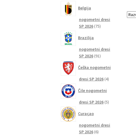
izdelkov
Belgija
nogometni dresi
75
SP 2026
75
izdelkov
Brazilija
nogometni dresi
91
SP 2026
91
izdelkov
Češka nogometni
4
dresi SP 2026
4
izdelki
Čile nogometni
5
dresi SP 2026
5
izdelkov
Curaçao
nogometni dresi
6
SP 2026
6