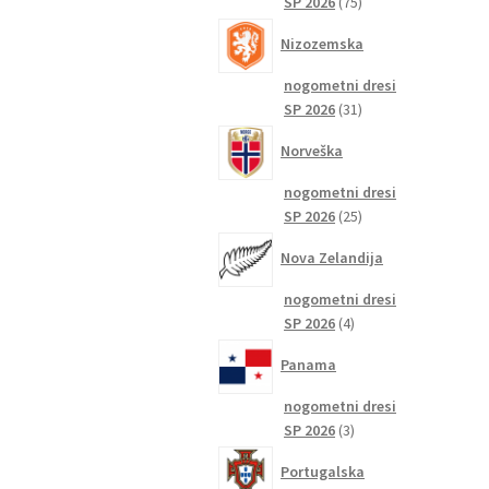
75
SP 2026
75
izdelkov
Nizozemska
nogometni dresi
31
SP 2026
31
izdelkov
Norveška
nogometni dresi
25
SP 2026
25
izdelkov
Nova Zelandija
nogometni dresi
4
SP 2026
4
izdelki
Panama
nogometni dresi
3
SP 2026
3
izdelki
Portugalska