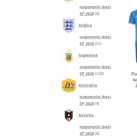
nogometni dresi
6
SP 2026
6
izdelkov
Anglija
nogometni dresi
51
SP 2026
51
izdelkov
Argentina
nogometni dresi
120
Po
SP 2026
120
k
izdelkov
Avstralija
nogometni dresi
4
SP 2026
4
izdelki
Avstrija
nogometni dresi
6
SP 2026
6