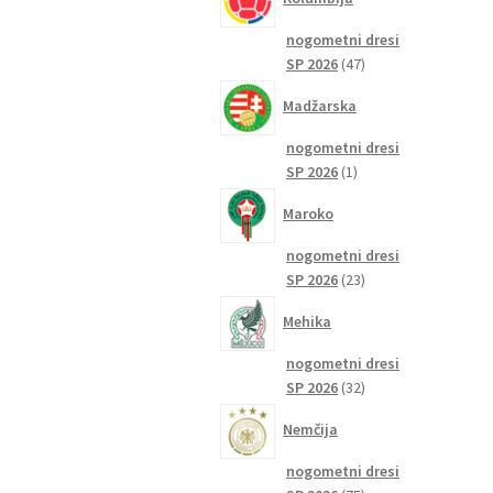
nogometni dresi
47
SP 2026
47
izdelkov
Madžarska
nogometni dresi
1
SP 2026
1
izdelek
Maroko
nogometni dresi
23
SP 2026
23
izdelkov
Mehika
nogometni dresi
32
SP 2026
32
izdelkov
Nemčija
nogometni dresi