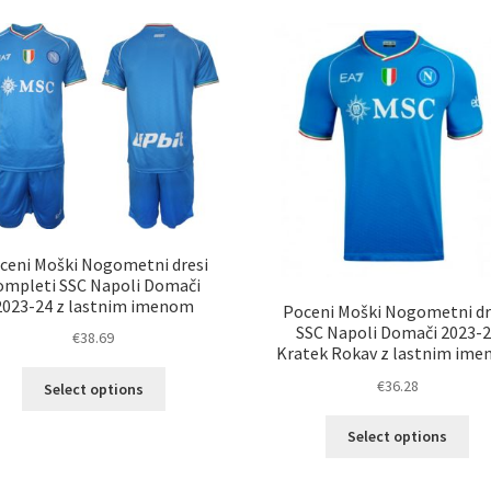
latest
ceni Moški Nogometni dresi
ompleti SSC Napoli Domači
2023-24 z lastnim imenom
Poceni Moški Nogometni dr
SSC Napoli Domači 2023-
€
38.69
Kratek Rokav z lastnim im
Ta
€
36.28
Select options
izdelek
Ta
ima
Select options
izd
več
im
različic.