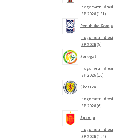
nogometni dresi
131
SP 2026
131
izdelkov
Republika Koreja
nogometni dresi
5
SP 2026
5
izdelkov
Senegal
nogometni dresi
16
SP 2026
16
izdelkov
Škotska
nogometni dresi
6
SP 2026
6
izdelkov
Španija
nogometni dresi
124
SP 2026
124