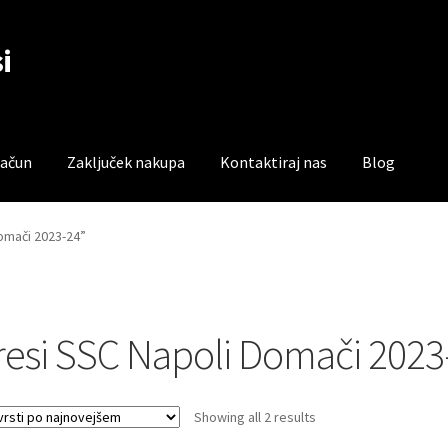
i
račun
Zaključek nakupa
Kontaktiraj nas
Blog
čun
Trgovina
Zaključek nakupa
Domači 2023-24”
resi SSC Napoli Domači 2023
Sorted
Showing all 2 results
by