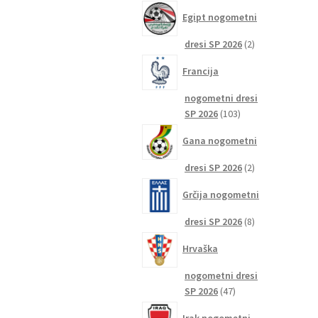
izdelkov
Egipt nogometni
2
dresi SP 2026
2
izdelka
Francija
nogometni dresi
103
SP 2026
103
izdelki
Gana nogometni
2
dresi SP 2026
2
izdelka
Grčija nogometni
8
dresi SP 2026
8
izdelkov
Hrvaška
nogometni dresi
47
SP 2026
47
izdelkov