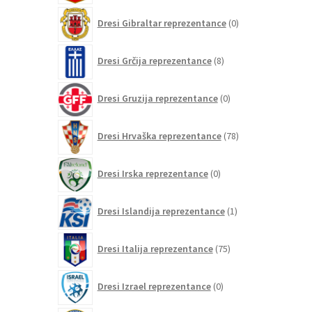
0
Dresi Gibraltar reprezentance
0
izdelkov
8
Dresi Grčija reprezentance
8
izdelkov
0
Dresi Gruzija reprezentance
0
izdelkov
78
Dresi Hrvaška reprezentance
78
izdelkov
0
Dresi Irska reprezentance
0
izdelkov
1
Dresi Islandija reprezentance
1
izdelek
75
Dresi Italija reprezentance
75
izdelkov
0
Dresi Izrael reprezentance
0
izdelkov