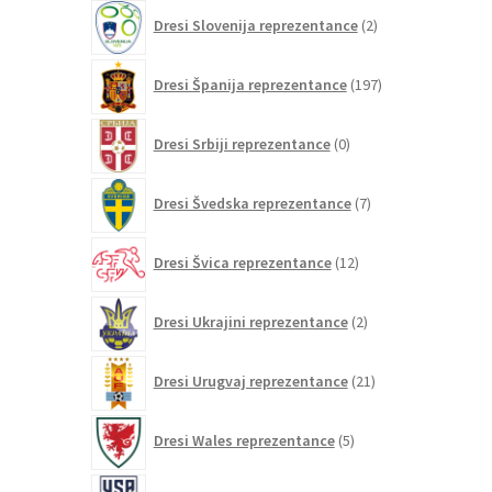
2
Dresi Slovenija reprezentance
2
izdelka
197
Dresi Španija reprezentance
197
izdelkov
0
Dresi Srbiji reprezentance
0
izdelkov
7
Dresi Švedska reprezentance
7
izdelkov
12
Dresi Švica reprezentance
12
izdelkov
2
Dresi Ukrajini reprezentance
2
izdelka
21
Dresi Urugvaj reprezentance
21
izdelkov
5
Dresi Wales reprezentance
5
izdelkov
26