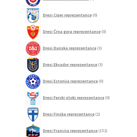
izdelkov
0
Dresi Ciper reprezentance
0
izdelkov
0
Dresi Črna gora reprezentance
0
izdelkov
3
Dresi Danska reprezentance
3
izdelki
3
Dresi Ekvador reprezentance
3
izdelki
0
Dresi Estonija reprezentance
0
izdelkov
0
Dresi Ferski otoki reprezentance
0
izdelkov
2
Dresi Finska reprezentance
2
izdelka
152
Dresi Francija reprezentance
152
izdelkov