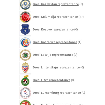
0
Dresi Kazahstan reprezentance
0
izdelkov
47
Dresi Kolumbija reprezentance
47
izdelkov
0
Dresi Kosovo reprezentance
0
izdelkov
1
Dresi Kostarika reprezentance
1
izdelek
0
Dresi Latvija reprezentance
0
izdelkov
0
Dresi Lihtenštajn reprezentance
0
izdelkov
0
Dresi Litva reprezentance
0
izdelkov
0
Dresi Luksemburg reprezentance
0
izdelkov
1