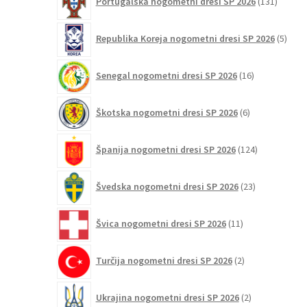
Portugalska nogometni dresi SP 2026
131
izdelko
5
Republika Koreja nogometni dresi SP 2026
5
izdel
16
Senegal nogometni dresi SP 2026
16
izdelkov
6
Škotska nogometni dresi SP 2026
6
izdelkov
124
Španija nogometni dresi SP 2026
124
izdelkov
23
Švedska nogometni dresi SP 2026
23
izdelkov
11
Švica nogometni dresi SP 2026
11
izdelkov
2
Turčija nogometni dresi SP 2026
2
izdelka
2
Ukrajina nogometni dresi SP 2026
2
izdelka