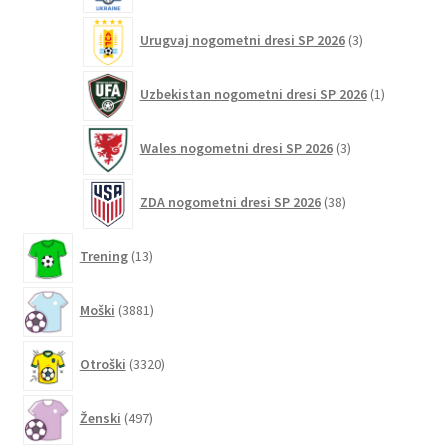
3
Urugvaj nogometni dresi SP 2026
3
izdelki
1
Uzbekistan nogometni dresi SP 2026
1
izdelek
3
Wales nogometni dresi SP 2026
3
izdelki
38
ZDA nogometni dresi SP 2026
38
izdelkov
13
Trening
13
izdelkov
3881
Moški
3881
izdelkov
3320
Otroški
3320
izdelkov
497
Ženski
497
izdelkov