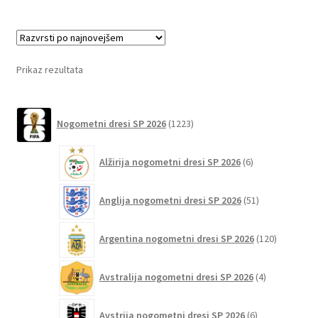
več
različic.
Možnosti
lahko
Prikaz rezultata
izberete
na
1223
strani
Nogometni dresi SP 2026
1223
izdelkov
izdelka
6
Alžirija nogometni dresi SP 2026
6
izdelkov
51
Anglija nogometni dresi SP 2026
51
izdelkov
120
Argentina nogometni dresi SP 2026
120
izdelkov
4
Avstralija nogometni dresi SP 2026
4
izdelki
6
Avstrija nogometni dresi SP 2026
6