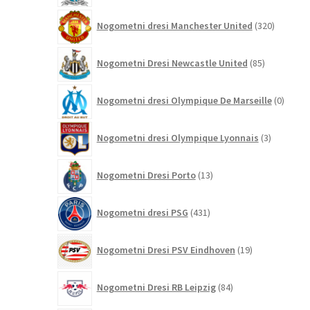
320
Nogometni dresi Manchester United
320
izdelkov
85
Nogometni Dresi Newcastle United
85
izdelkov
0
Nogometni dresi Olympique De Marseille
0
izdelk
3
Nogometni dresi Olympique Lyonnais
3
izdelki
13
Nogometni Dresi Porto
13
izdelkov
431
Nogometni dresi PSG
431
izdelkov
19
Nogometni Dresi PSV Eindhoven
19
izdelkov
84
Nogometni Dresi RB Leipzig
84
izdelkov