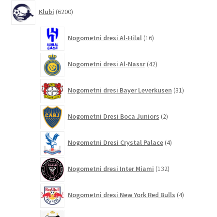
6200
Klubi
6200
izdelkov
16
Nogometni dresi Al-Hilal
16
izdelkov
42
Nogometni dresi Al-Nassr
42
izdelkov
31
Nogometni dresi Bayer Leverkusen
31
izdelkov
2
Nogometni Dresi Boca Juniors
2
izdelka
4
Nogometni Dresi Crystal Palace
4
izdelki
132
Nogometni dresi Inter Miami
132
izdelkov
4
Nogometni dresi New York Red Bulls
4
izdelki
9