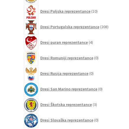
10
Dresi Poljska reprezentance
10
izdelkov
208
Dresi Portugalska reprezentance
208
izdelkov
4
Dresi puran reprezentance
4
izdelki
0
Dresi Romuniji reprezentance
0
izdelkov
0
Dresi Rusija reprezentance
0
izdelkov
0
Dresi San Marino reprezentance
0
izdelkov
3
Dresi Škotska reprezentance
3
izdelki
0
Dresi Slovaška reprezentance
0
izdelkov