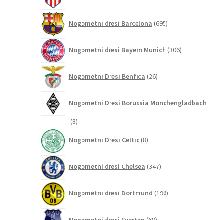
izdelkov
695
Nogometni dresi Barcelona
695
izdelkov
306
Nogometni dresi Bayern Munich
306
izdelkov
26
Nogometni Dresi Benfica
26
izdelkov
Nogometni Dresi Borussia Monchengladbach
8
8
izdelkov
8
Nogometni Dresi Celtic
8
izdelkov
347
Nogometni dresi Chelsea
347
izdelkov
196
Nogometni dresi Dortmund
196
izdelkov
68
Nogometni dresi Everton
68