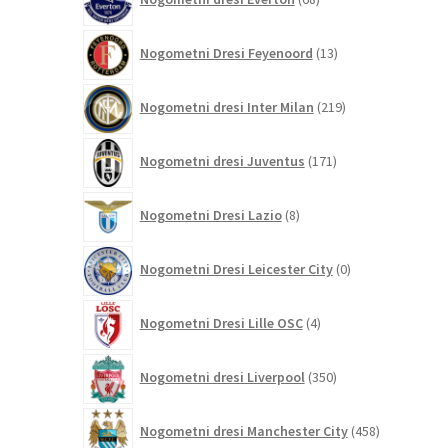
izdelkov
13
Nogometni Dresi Feyenoord
13
izdelkov
219
Nogometni dresi Inter Milan
219
izdelkov
171
Nogometni dresi Juventus
171
izdelkov
8
Nogometni Dresi Lazio
8
izdelkov
0
Nogometni Dresi Leicester City
0
izdelkov
4
Nogometni Dresi Lille OSC
4
izdelki
350
Nogometni dresi Liverpool
350
izdelkov
458
Nogometni dresi Manchester City
458
izdelkov