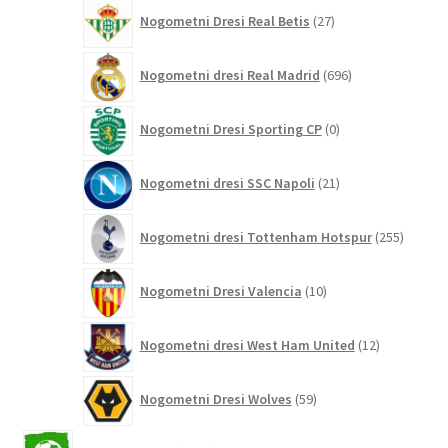
27
Nogometni Dresi Real Betis
27
izdelkov
696
Nogometni dresi Real Madrid
696
izdelkov
0
Nogometni Dresi Sporting CP
0
izdelkov
21
Nogometni dresi SSC Napoli
21
izdelkov
255
Nogometni dresi Tottenham Hotspur
255
izdelko
10
Nogometni Dresi Valencia
10
izdelkov
12
Nogometni dresi West Ham United
12
izdelkov
59
Nogometni Dresi Wolves
59
izdelkov
2042