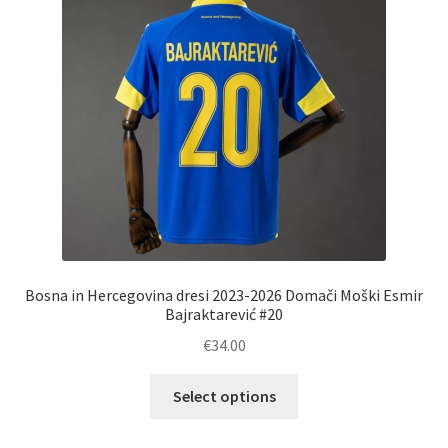
Bosna in Hercegovina dresi 2023-2026 Domači Moški Esmir
Bajraktarević #20
€
34.00
Ta
Select options
izdelek
ima