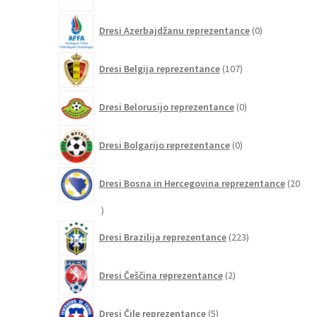
0
Dresi Azerbajdžanu reprezentance
0
izdelkov
107
Dresi Belgija reprezentance
107
izdelkov
0
Dresi Belorusijo reprezentance
0
izdelkov
0
Dresi Bolgarijo reprezentance
0
izdelkov
Dresi Bosna in Hercegovina reprezentance
20
20
izdelkov
223
Dresi Brazilija reprezentance
223
izdelkov
2
Dresi Češčina reprezentance
2
izdelka
5
Dresi Čile reprezentance
5