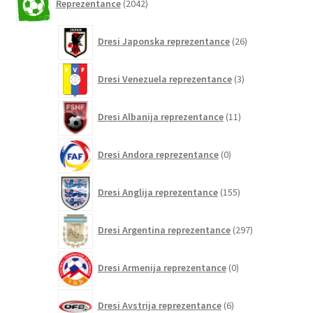
Reprezentance
2042
izdelkov
26
Dresi Japonska reprezentance
26
izdelkov
3
Dresi Venezuela reprezentance
3
izdelki
11
Dresi Albanija reprezentance
11
izdelkov
0
Dresi Andora reprezentance
0
izdelkov
155
Dresi Anglija reprezentance
155
izdelkov
297
Dresi Argentina reprezentance
297
izdelkov
0
Dresi Armenija reprezentance
0
izdelkov
6
Dresi Avstrija reprezentance
6
izdelkov