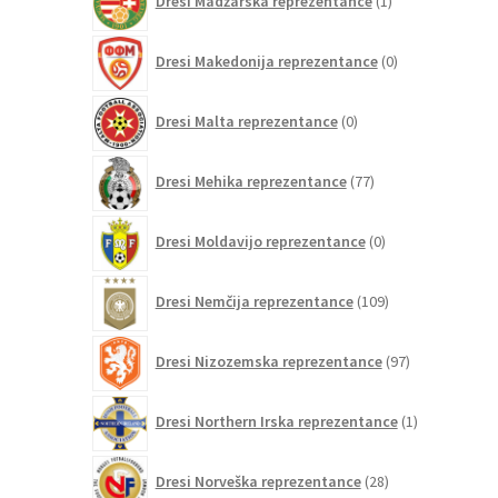
Dresi Madžarska reprezentance
1
izdelek
0
Dresi Makedonija reprezentance
0
izdelkov
0
Dresi Malta reprezentance
0
izdelkov
77
Dresi Mehika reprezentance
77
izdelkov
0
Dresi Moldavijo reprezentance
0
izdelkov
109
Dresi Nemčija reprezentance
109
izdelkov
97
Dresi Nizozemska reprezentance
97
izdelkov
1
Dresi Northern Irska reprezentance
1
izdelek
28
Dresi Norveška reprezentance
28
izdelkov