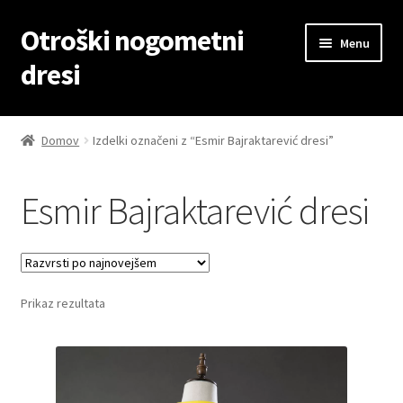
Otroški nogometni
Skip
Skip
Menu
to
to
dresi
navigation
content
Domov
Domov
Izdelki označeni z “Esmir Bajraktarević dresi”
Blog
Esmir Bajraktarević dresi
Kontaktiraj nas
Košarica
Prikaz rezultata
Moj račun
Trgovina
Zaključek nakupa