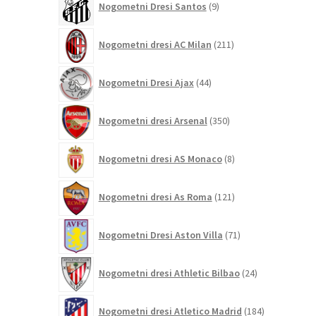
Nogometni Dresi Santos
9
izdelkov
211
Nogometni dresi AC Milan
211
izdelkov
44
Nogometni Dresi Ajax
44
izdelkov
350
Nogometni dresi Arsenal
350
izdelkov
8
Nogometni dresi AS Monaco
8
izdelkov
121
Nogometni dresi As Roma
121
izdelkov
71
Nogometni Dresi Aston Villa
71
izdelkov
24
Nogometni dresi Athletic Bilbao
24
izdelkov
184
Nogometni dresi Atletico Madrid
184