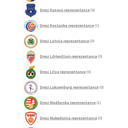
0
Dresi Kosovo reprezentance
0
izdelkov
1
Dresi Kostarika reprezentance
1
izdelek
0
Dresi Latvija reprezentance
0
izdelkov
0
Dresi Lihtenštajn reprezentance
0
izdelkov
0
Dresi Litva reprezentance
0
izdelkov
0
Dresi Luksemburg reprezentance
0
izdelkov
1
Dresi Madžarska reprezentance
1
izdelek
0
Dresi Makedonija reprezentance
0
izdelkov