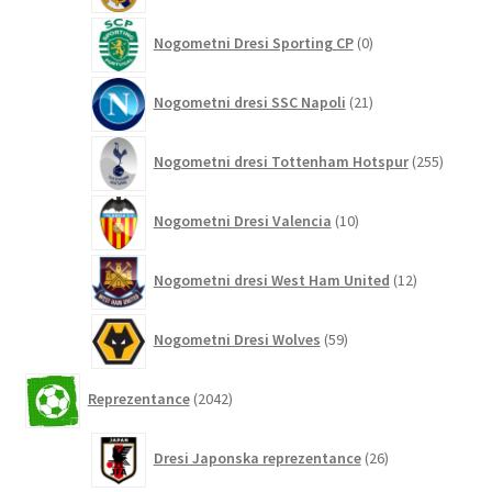
0
Nogometni Dresi Sporting CP
0
izdelkov
21
Nogometni dresi SSC Napoli
21
izdelkov
255
Nogometni dresi Tottenham Hotspur
255
izdelko
10
Nogometni Dresi Valencia
10
izdelkov
12
Nogometni dresi West Ham United
12
izdelkov
59
Nogometni Dresi Wolves
59
izdelkov
2042
Reprezentance
2042
izdelkov
26
Dresi Japonska reprezentance
26
izdelkov