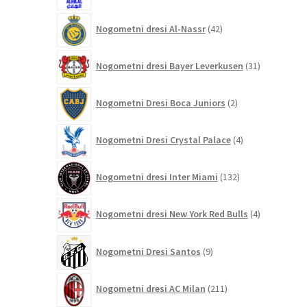
42
Nogometni dresi Al-Nassr
42
izdelkov
31
Nogometni dresi Bayer Leverkusen
31
izdelkov
2
Nogometni Dresi Boca Juniors
2
izdelka
4
Nogometni Dresi Crystal Palace
4
izdelki
132
Nogometni dresi Inter Miami
132
izdelkov
4
Nogometni dresi New York Red Bulls
4
izdelki
9
Nogometni Dresi Santos
9
izdelkov
211
Nogometni dresi AC Milan
211
izdelkov