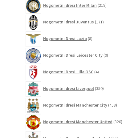
219
Nogometni dresi Inter Milan
219
izdelkov
171
Nogometni dresi Juventus
171
izdelkov
8
Nogometni Dresi Lazio
8
izdelkov
0
Nogometni Dresi Leicester City
0
izdelkov
4
Nogometni Dresi Lille OSC
4
izdelki
350
Nogometni dresi Liverpool
350
izdelkov
458
Nogometni dresi Manchester City
458
izdelkov
320
Nogometni dresi Manchester United
320
izdelkov
85