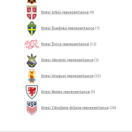
0
Dresi Srbiji reprezentance
0
izdelkov
7
Dresi Švedska reprezentance
7
izdelkov
12
Dresi Švica reprezentance
12
izdelkov
2
Dresi Ukrajini reprezentance
2
izdelka
21
Dresi Urugvaj reprezentance
21
izdelkov
5
Dresi Wales reprezentance
5
izdelkov
26
Dresi Združene države reprezentance
26
izdelkov