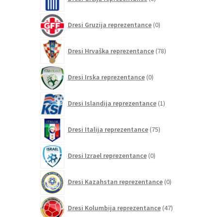
izdelkov
0
Dresi Gruzija reprezentance
0
izdelkov
78
Dresi Hrvaška reprezentance
78
izdelkov
0
Dresi Irska reprezentance
0
izdelkov
1
Dresi Islandija reprezentance
1
izdelek
75
Dresi Italija reprezentance
75
izdelkov
0
Dresi Izrael reprezentance
0
izdelkov
0
Dresi Kazahstan reprezentance
0
izdelkov
47
Dresi Kolumbija reprezentance
47
izdelkov