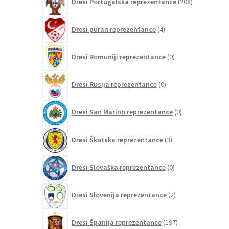
Dresi Portugalska reprezentance
208
izdelkov
4
Dresi puran reprezentance
4
izdelki
0
Dresi Romuniji reprezentance
0
izdelkov
0
Dresi Rusija reprezentance
0
izdelkov
0
Dresi San Marino reprezentance
0
izdelkov
3
Dresi Škotska reprezentance
3
izdelki
0
Dresi Slovaška reprezentance
0
izdelkov
2
Dresi Slovenija reprezentance
2
izdelka
197
Dresi Španija reprezentance
197
izdelkov