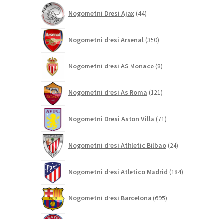
44
Nogometni Dresi Ajax
44
izdelkov
350
Nogometni dresi Arsenal
350
izdelkov
8
Nogometni dresi AS Monaco
8
izdelkov
121
Nogometni dresi As Roma
121
izdelkov
71
Nogometni Dresi Aston Villa
71
izdelkov
24
Nogometni dresi Athletic Bilbao
24
izdelkov
184
Nogometni dresi Atletico Madrid
184
izdelkov
695
Nogometni dresi Barcelona
695
izdelkov
306