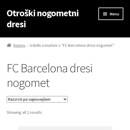
Otroški nogometni
Skip
Skip
Menu
to
to
dresi
navigation
content
Domov
Domov
Izdelki označeni z “FC Barcelona dresi nogomet”
Blog
FC Barcelona dresi
Kontaktiraj nas
nogomet
Košarica
Moj račun
Sorted
Showing all 2 results
Trgovina
by
latest
Zaključek nakupa