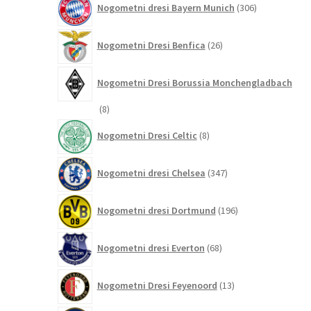
Nogometni dresi Bayern Munich
306
izdelkov
26
Nogometni Dresi Benfica
26
izdelkov
Nogometni Dresi Borussia Monchengladbach
8
8
izdelkov
8
Nogometni Dresi Celtic
8
izdelkov
347
Nogometni dresi Chelsea
347
izdelkov
196
Nogometni dresi Dortmund
196
izdelkov
68
Nogometni dresi Everton
68
izdelkov
13
Nogometni Dresi Feyenoord
13
izdelkov