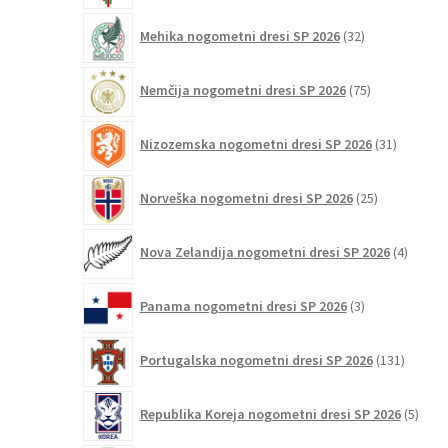
32
Mehika nogometni dresi SP 2026
32
izdelkov
75
Nemčija nogometni dresi SP 2026
75
izdelkov
31
Nizozemska nogometni dresi SP 2026
31
izdelkov
25
Norveška nogometni dresi SP 2026
25
izdelkov
4
Nova Zelandija nogometni dresi SP 2026
4
izdelki
3
Panama nogometni dresi SP 2026
3
izdelki
131
Portugalska nogometni dresi SP 2026
131
izdelko
5
Republika Koreja nogometni dresi SP 2026
5
izdel