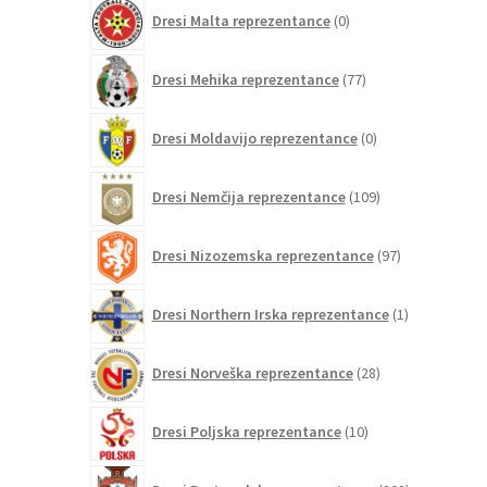
0
Dresi Malta reprezentance
0
izdelkov
77
Dresi Mehika reprezentance
77
izdelkov
0
Dresi Moldavijo reprezentance
0
izdelkov
109
Dresi Nemčija reprezentance
109
izdelkov
97
Dresi Nizozemska reprezentance
97
izdelkov
1
Dresi Northern Irska reprezentance
1
izdelek
28
Dresi Norveška reprezentance
28
izdelkov
10
Dresi Poljska reprezentance
10
izdelkov
208