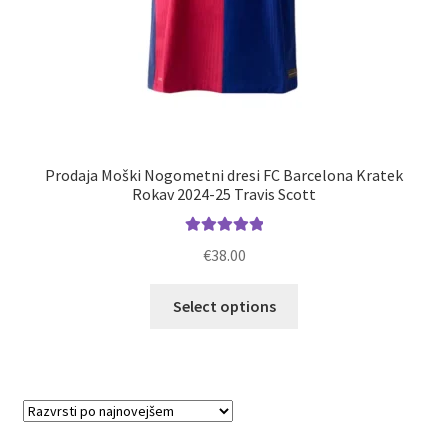
Prodaja Moški Nogometni dresi FC Barcelona Kratek
Rokav 2024-25 Travis Scott
Ocenjeno
€
38.00
5.00
od 5
Ta
Select options
izdelek
ima
več
različic.
Možnosti
lahko