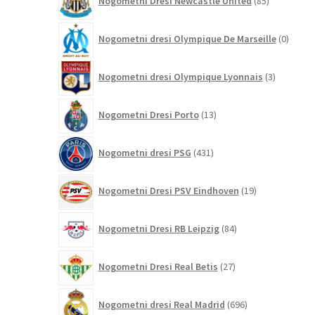
Nogometni Dresi Newcastle United
85
izdelkov
0
Nogometni dresi Olympique De Marseille
0
izdelk
3
Nogometni dresi Olympique Lyonnais
3
izdelki
13
Nogometni Dresi Porto
13
izdelkov
431
Nogometni dresi PSG
431
izdelkov
19
Nogometni Dresi PSV Eindhoven
19
izdelkov
84
Nogometni Dresi RB Leipzig
84
izdelkov
27
Nogometni Dresi Real Betis
27
izdelkov
696
Nogometni dresi Real Madrid
696
izdelkov