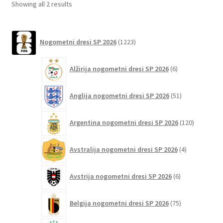
Sorted
Showing all 2 results
izberete
by
na
latest
1223
strani
Nogometni dresi SP 2026
1223
izdelkov
izdelka
6
Alžirija nogometni dresi SP 2026
6
izdelkov
51
Anglija nogometni dresi SP 2026
51
izdelkov
120
Argentina nogometni dresi SP 2026
120
izdelkov
4
Avstralija nogometni dresi SP 2026
4
izdelki
6
Avstrija nogometni dresi SP 2026
6
izdelkov
75
Belgija nogometni dresi SP 2026
75
izdelkov