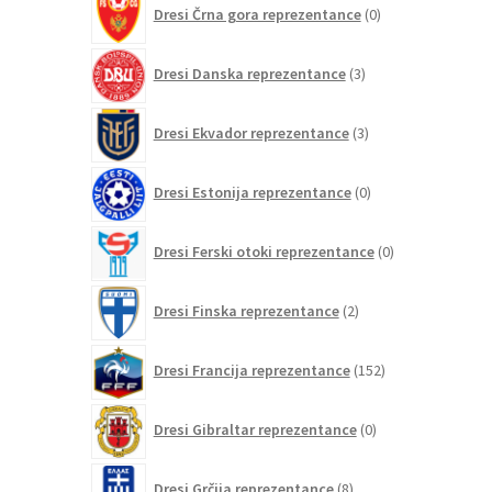
Dresi Črna gora reprezentance
0
izdelkov
3
Dresi Danska reprezentance
3
izdelki
3
Dresi Ekvador reprezentance
3
izdelki
0
Dresi Estonija reprezentance
0
izdelkov
0
Dresi Ferski otoki reprezentance
0
izdelkov
2
Dresi Finska reprezentance
2
izdelka
152
Dresi Francija reprezentance
152
izdelkov
0
Dresi Gibraltar reprezentance
0
izdelkov
8
Dresi Grčija reprezentance
8