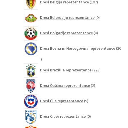
Dresi Belgija reprezentance
107
izdelkov
0
Dresi Belorusijo reprezentance
0
izdelkov
0
Dresi Bolgarijo reprezentance
0
izdelkov
Dresi Bosna in Hercegovina reprezentance
20
20
izdelkov
223
Dresi Brazilija reprezentance
223
izdelkov
2
Dresi Češčina reprezentance
2
izdelka
5
Dresi Čile reprezentance
5
izdelkov
0
Dresi Ciper reprezentance
0
izdelkov
0