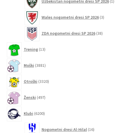
Uzbekistan nogometni dresi SP 2026
1
izdelek
3
Wales nogometni dresi SP 2026
3
izdelki
38
ZDA nogometni dresi SP 2026
38
izdelkov
13
Trening
13
izdelkov
3881
Moški
3881
izdelkov
3320
Otroški
3320
izdelkov
497
Ženski
497
izdelkov
6200
Klubi
6200
izdelkov
16
Nogometni dresi Al-Hilal
16
izdelkov