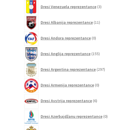
3
Dresi Venezuela reprezentance
3
izdelki
11
Dresi Albanija reprezentance
11
izdelkov
0
Dresi Andora reprezentance
0
izdelkov
155
Dresi Anglija reprezentance
155
izdelkov
297
Dresi Argentina reprezentance
297
izdelkov
0
Dresi Armenija reprezentance
0
izdelkov
6
Dresi Avstrija reprezentance
6
izdelkov
0
Dresi Azerbajdžanu reprezentance
0
izdelkov
107