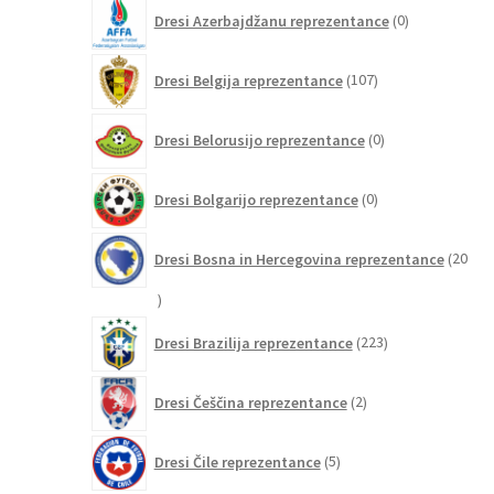
0
Dresi Azerbajdžanu reprezentance
0
izdelkov
107
Dresi Belgija reprezentance
107
izdelkov
0
Dresi Belorusijo reprezentance
0
izdelkov
0
Dresi Bolgarijo reprezentance
0
izdelkov
Dresi Bosna in Hercegovina reprezentance
20
20
izdelkov
223
Dresi Brazilija reprezentance
223
izdelkov
2
Dresi Češčina reprezentance
2
izdelka
5
Dresi Čile reprezentance
5
izdelkov