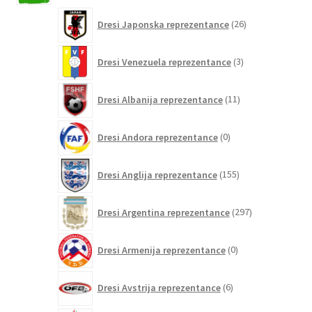
26
Dresi Japonska reprezentance
26
izdelkov
3
Dresi Venezuela reprezentance
3
izdelki
11
Dresi Albanija reprezentance
11
izdelkov
0
Dresi Andora reprezentance
0
izdelkov
155
Dresi Anglija reprezentance
155
izdelkov
297
Dresi Argentina reprezentance
297
izdelkov
0
Dresi Armenija reprezentance
0
izdelkov
6
Dresi Avstrija reprezentance
6
izdelkov