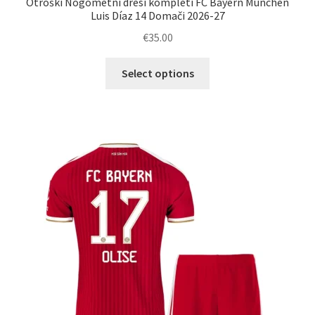
Otroški Nogometni dresi kompleti FC Bayern München
Luis Díaz 14 Domači 2026-27
€
35.00
Ta
Select options
izdelek
ima
več
različic.
Možnosti
lahko
izberete
na
strani
izdelka