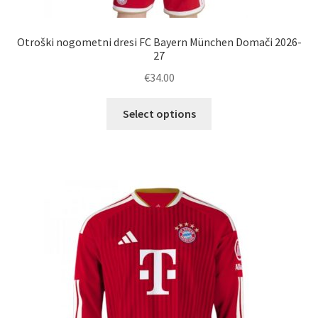
Otroški nogometni dresi FC Bayern München Domači 2026-
27
€
34.00
Ta
Select options
izdelek
ima
več
različic.
Možnosti
lahko
izberete
na
strani
izdelka