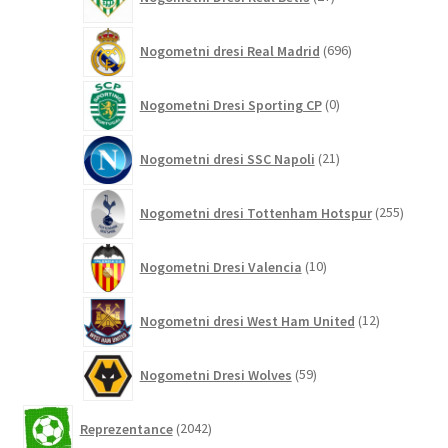
izdelkov
696
Nogometni dresi Real Madrid
696
izdelkov
0
Nogometni Dresi Sporting CP
0
izdelkov
21
Nogometni dresi SSC Napoli
21
izdelkov
255
Nogometni dresi Tottenham Hotspur
255
izdelko
10
Nogometni Dresi Valencia
10
izdelkov
12
Nogometni dresi West Ham United
12
izdelkov
59
Nogometni Dresi Wolves
59
izdelkov
2042
Reprezentance
2042
izdelkov