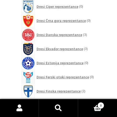
0
Dresi Ciper reprezentance
0
izdelkov
0
Dresi Črna gora reprezentance
0
izdelkov
3
Dresi Danska reprezentance
3
izdelki
3
Dresi Ekvador reprezentance
3
izdelki
0
Dresi Estonija reprezentance
0
izdelkov
0
Dresi Ferski otoki reprezentance
0
izdelkov
2
Dresi Finska reprezentance
2
izdelka
152
Dresi Francija reprezentance
152
0
izdelkov
Išči:
Iskanje
0