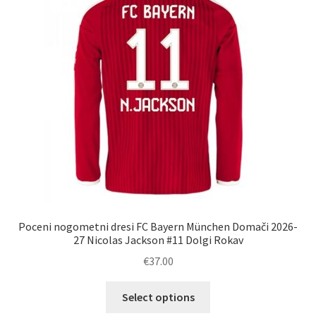
lahko
izberete
na
strani
izdelka
Poceni nogometni dresi FC Bayern München Domači 2026-
27 Nicolas Jackson #11 Dolgi Rokav
€
37.00
Ta
Select options
izdelek