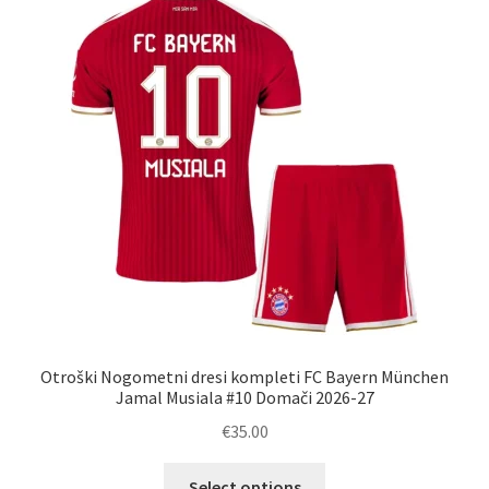
Otroški Nogometni dresi kompleti FC Bayern München
Jamal Musiala #10 Domači 2026-27
€
35.00
Ta
Select options