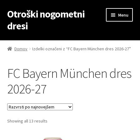
Otroški nogometni
Skip
Skip
Menu
to
to
dresi
navigation
content
Domov
Domov
Izdelki označeni z “FC Bayern München dres 2026-27”
Blog
FC Bayern München dres
Kontaktiraj nas
2026-27
Košarica
Moj račun
Sorted
Showing all 13 results
Trgovina
by
latest
Zaključek nakupa