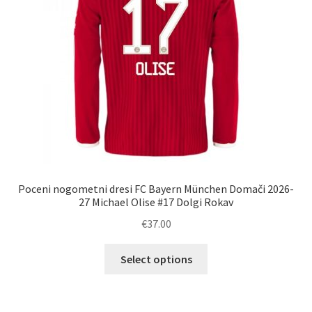
na
strani
izdelka
Poceni nogometni dresi FC Bayern München Domači 2026-
27 Michael Olise #17 Dolgi Rokav
€
37.00
Ta
Select options
izdelek
ima
več