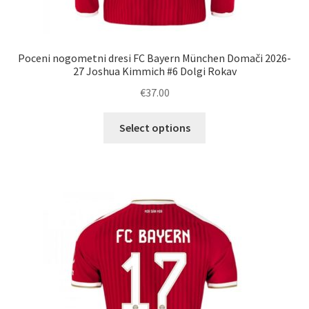
Poceni nogometni dresi FC Bayern München Domači 2026-
27 Joshua Kimmich #6 Dolgi Rokav
€
37.00
Ta
Select options
izdelek
ima
več
različic.
Možnosti
lahko
izberete
na
strani
izdelka