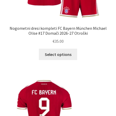
Nogometni dresi kompleti FC Bayern München Michael
Olise #17 Domači 2026-27 Otroški
€
35.00
Ta
Select options
izdelek
ima
več
različic.
Možnosti
lahko
izberete
na
strani