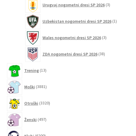
3
Urugvaj nogometni dresi SP 2026
3
izdelki
1
Uzbekistan nogometni dresi SP 2026
1
izdelek
3
Wales nogometni dresi SP 2026
3
izdelki
38
ZDA nogometni dresi SP 2026
38
izdelkov
13
Trening
13
izdelkov
3881
Moški
3881
izdelkov
3320
Otroški
3320
izdelkov
497
Ženski
497
izdelkov
6200
Klubi
6200