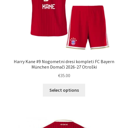
izdelka
Harry Kane #9 Nogometni dresi kompleti FC Bayern
München Domači 2026-27 Otroški
€
35.00
Ta
Select options
izdelek
ima
več
različic.
Možnosti