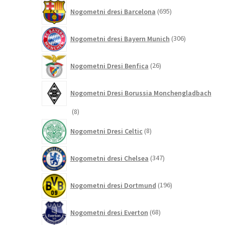
695
Nogometni dresi Barcelona
695
izdelkov
306
Nogometni dresi Bayern Munich
306
izdelkov
26
Nogometni Dresi Benfica
26
izdelkov
Nogometni Dresi Borussia Monchengladbach
8
8
izdelkov
8
Nogometni Dresi Celtic
8
izdelkov
347
Nogometni dresi Chelsea
347
izdelkov
196
Nogometni dresi Dortmund
196
izdelkov
68
Nogometni dresi Everton
68
izdelkov