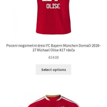
Poceni nogometni dresi FC Bayern München Domači 2026-
27 Michael Olise #17 rdeča
€
34.00
Ta
Select options
izdelek
ima
več
različic.
Možnosti
lahko