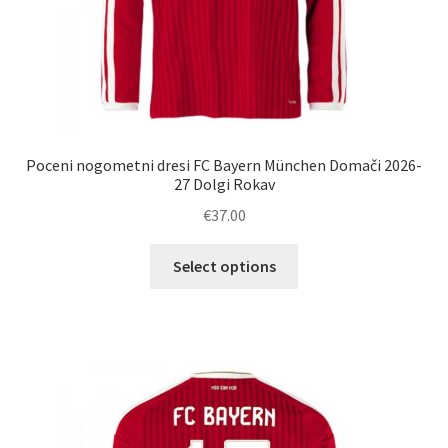
Poceni nogometni dresi FC Bayern München Domači 2026-
27 Dolgi Rokav
€
37.00
Ta
Select options
izdelek
ima
več
različic.
Možnosti
lahko
izberete