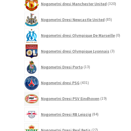
Nogometni dresi Manchester United
320
izdelkov
85
Nogometni Dresi Newcastle United
85
izdelkov
0
Nogometni dresi Olympique De Marseille
0
izdelk
3
Nogometni dresi Olympique Lyonnais
3
izdelki
13
Nogometni Dresi Porto
13
izdelkov
431
Nogometni dresi PSG
431
izdelkov
19
Nogometni Dresi PSV Eindhoven
19
izdelkov
84
Nogometni Dresi RB Leipzig
84
izdelkov
27
Nogometni Dresi Real Betis
27