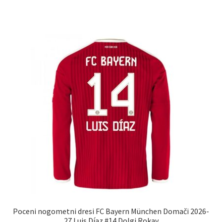
ima
več
različic.
Možnosti
lahko
izberete
na
strani
izdelka
Poceni nogometni dresi FC Bayern München Domači 2026-
27 Luis Díaz #14 Dolgi Rokav