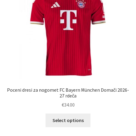
izberete
na
strani
izdelka
Poceni dresi za nogomet FC Bayern München Domači 2026-
27 rdeča
€
34.00
Ta
Select options
izdelek
ima