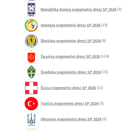
5
Republika Koreja nogometni dresi SP 2026
5
izdel
16
Senegal nogometni dresi SP 2026
16
izdelkov
6
Škotska nogometni dresi SP 2026
6
izdelkov
124
Španija nogometni dresi SP 2026
124
izdelkov
23
Švedska nogometni dresi SP 2026
23
izdelkov
11
Švica nogometni dresi SP 2026
11
izdelkov
2
Turčija nogometni dresi SP 2026
2
izdelka
2
Ukrajina nogometni dresi SP 2026
2
izdelka