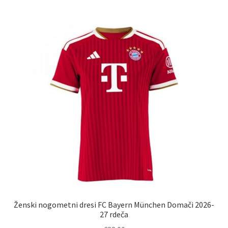
več
različic.
Možnosti
lahko
izberete
na
strani
izdelka
Ženski nogometni dresi FC Bayern München Domači 2026-
27 rdeča