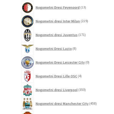
13
Nogometni Dresi Feyenoord
13
izdelkov
219
Nogometni dresi Inter Milan
219
izdelkov
171
Nogometni dresi Juventus
171
izdelkov
8
Nogometni Dresi Lazio
8
izdelkov
0
Nogometni Dresi Leicester City
0
izdelkov
4
Nogometni Dresi Lille OSC
4
izdelki
350
Nogometni dresi Liverpool
350
izdelkov
458
Nogometni dresi Manchester City
458
izdelkov
320