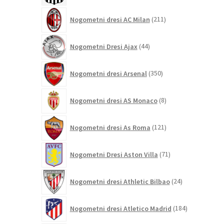
211
Nogometni dresi AC Milan
211
izdelkov
44
Nogometni Dresi Ajax
44
izdelkov
350
Nogometni dresi Arsenal
350
izdelkov
8
Nogometni dresi AS Monaco
8
izdelkov
121
Nogometni dresi As Roma
121
izdelkov
71
Nogometni Dresi Aston Villa
71
izdelkov
24
Nogometni dresi Athletic Bilbao
24
izdelkov
184
Nogometni dresi Atletico Madrid
184
izdelkov