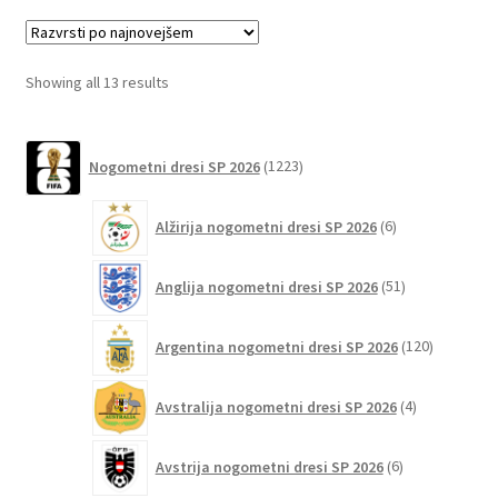
različic.
Možnosti
lahko
Sorted
Showing all 13 results
izberete
by
na
latest
1223
strani
Nogometni dresi SP 2026
1223
izdelkov
izdelka
6
Alžirija nogometni dresi SP 2026
6
izdelkov
51
Anglija nogometni dresi SP 2026
51
izdelkov
120
Argentina nogometni dresi SP 2026
120
izdelkov
4
Avstralija nogometni dresi SP 2026
4
izdelki
6
Avstrija nogometni dresi SP 2026
6
izdelkov