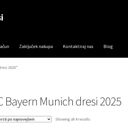
i
račun
Zaključek nakupa
Kontaktiraj nas
Blog
čun
Trgovina
Zaključek nakupa
dresi 2025”
C Bayern Munich dresi 2025
Sorted
Showing all 4 results
by