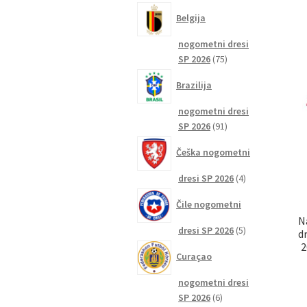
izdelkov
Belgija
nogometni dresi
75
SP 2026
75
izdelkov
Brazilija
nogometni dresi
91
SP 2026
91
izdelkov
Češka nogometni
4
dresi SP 2026
4
izdelki
Čile nogometni
N
5
dresi SP 2026
5
d
izdelkov
2
Curaçao
nogometni dresi
6
SP 2026
6