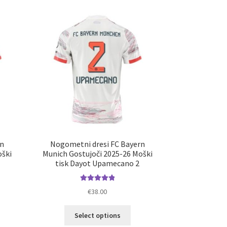
rn
Nogometni dresi FC Bayern
oški
Munich Gostujoči 2025-26 Moški
tisk Dayot Upamecano 2
Ocenjeno
€
38.00
5.00
od 5
Ta
Select options
elek
izdelek