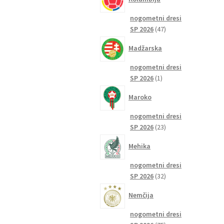
nogometni dresi
47
SP 2026
47
izdelkov
Madžarska
nogometni dresi
1
SP 2026
1
izdelek
Maroko
nogometni dresi
23
SP 2026
23
izdelkov
Mehika
nogometni dresi
32
SP 2026
32
izdelkov
Nemčija
nogometni dresi