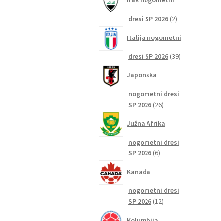
Irak nogometni
2
dresi SP 2026
2
izdelka
Italija nogometni
39
dresi SP 2026
39
izdelkov
Japonska
nogometni dresi
26
SP 2026
26
izdelkov
Južna Afrika
nogometni dresi
6
SP 2026
6
izdelkov
Kanada
nogometni dresi
12
SP 2026
12
izdelkov
Kolumbija