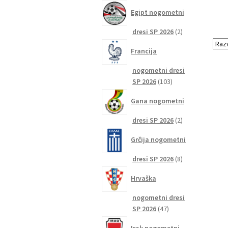
izdelkov
Egipt nogometni
2
dresi SP 2026
2
izdelka
Francija
nogometni dresi
103
SP 2026
103
izdelki
Gana nogometni
2
dresi SP 2026
2
izdelka
Grčija nogometni
8
dresi SP 2026
8
izdelkov
Hrvaška
nogometni dresi
47
SP 2026
47
izdelkov