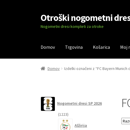
Otroški nogometni dres
Skip
Skip
to
to
Nogometni dresi kompleti za otroke
navigation
content
Domov
Trgovina
Košarica
Moj 
Domov
Blog
Kontaktiraj nas
Košarica
Moj ra
Domov
Izdelki označeni z “FC Bayern Munich 
F
Nogometni dresi SP 2026
1223
1223
izdelkov
Alžirija