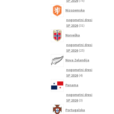
75
SP 2026
75
izdelkov
Nizozemska
nogometni dresi
31
SP 2026
31
izdelkov
Norveška
nogometni dresi
25
SP 2026
25
izdelkov
Nova Zelandija
nogometni dresi
4
SP 2026
4
izdelki
Panama
nogometni dresi
3
SP 2026
3
izdelki
Portugalska