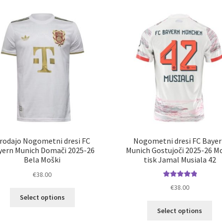
latest
rodajo Nogometni dresi FC
Nogometni dresi FC Baye
yern Munich Domači 2025-26
Munich Gostujoči 2025-26 M
Bela Moški
tisk Jamal Musiala 42
€
38.00
Ocenjeno
€
38.00
Ta
5.00
od 5
Select options
izdelek
Ta
Select options
ima
izd