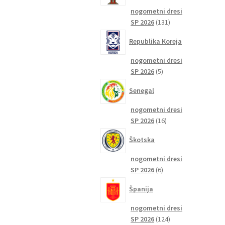
nogometni dresi
131
SP 2026
131
izdelkov
Republika Koreja
nogometni dresi
5
SP 2026
5
izdelkov
Senegal
nogometni dresi
16
SP 2026
16
izdelkov
Škotska
nogometni dresi
6
SP 2026
6
izdelkov
Španija
nogometni dresi
124
SP 2026
124