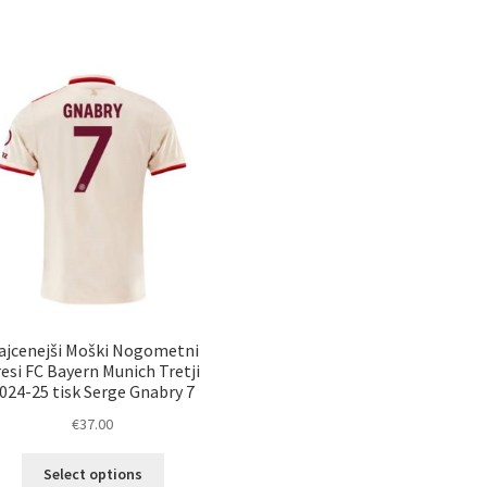
več
im
različic.
ve
Možnosti
razl
lahko
Mož
izberete
lah
na
izb
strani
na
izdelka
str
izd
ajcenejši Moški Nogometni
resi FC Bayern Munich Tretji
024-25 tisk Serge Gnabry 7
€
37.00
Ta
Select options