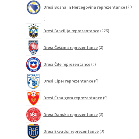
Dresi Bosna in Hercegovina reprezentance
20
20
izdelkov
223
Dresi Brazilija reprezentance
223
izdelkov
2
Dresi Češčina reprezentance
2
izdelka
5
Dresi Čile reprezentance
5
izdelkov
0
Dresi Ciper reprezentance
0
izdelkov
0
Dresi Črna gora reprezentance
0
izdelkov
3
Dresi Danska reprezentance
3
izdelki
3
Dresi Ekvador reprezentance
3
izdelki