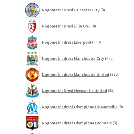
0
Nogometni Dresi Leicester City
0
izdelkov
4
Nogometni Dresi Lille OSC
4
izdelki
350
Nogometni dresi Liverpool
350
izdelkov
458
Nogometni dresi Manchester City
458
izdelkov
320
Nogometni dresi Manchester United
320
izdelkov
85
Nogometni Dresi Newcastle United
85
izdelkov
0
Nogometni dresi Olympique De Marseille
0
izdelk
3
Nogometni dresi Olympique Lyonnais
3
izdelki