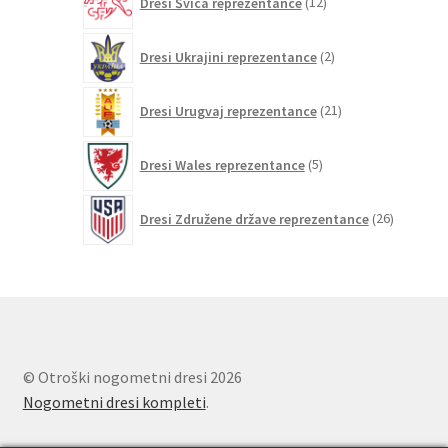
Dresi Švica reprezentance
12
izdelkov
2
Dresi Ukrajini reprezentance
2
izdelka
21
Dresi Urugvaj reprezentance
21
izdelkov
5
Dresi Wales reprezentance
5
izdelkov
26
Dresi Združene države reprezentance
26
izdelkov
© Otroški nogometni dresi 2026
Nogometni dresi kompleti
.