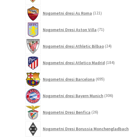
121
Nogometni dresi As Roma
121
izdelkov
71
Nogometni Dresi Aston Villa
71
izdelkov
24
Nogometni dresi Athletic Bilbao
24
izdelkov
184
Nogometni dresi Atletico Madrid
184
izdelkov
695
Nogometni dresi Barcelona
695
izdelkov
306
Nogometni dresi Bayern Munich
306
izdelkov
26
Nogometni Dresi Benfica
26
izdelkov
Nogometni Dresi Borussia Monchengladbach