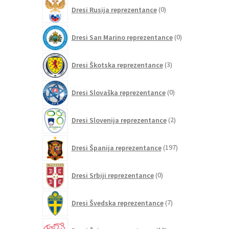
0
Dresi Rusija reprezentance
0
izdelkov
0
Dresi San Marino reprezentance
0
izdelkov
3
Dresi Škotska reprezentance
3
izdelki
0
Dresi Slovaška reprezentance
0
izdelkov
2
Dresi Slovenija reprezentance
2
izdelka
197
Dresi Španija reprezentance
197
izdelkov
0
Dresi Srbiji reprezentance
0
izdelkov
7
Dresi Švedska reprezentance
7
izdelkov
12