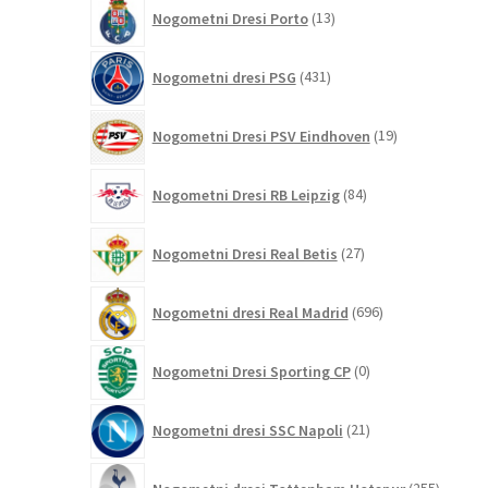
13
Nogometni Dresi Porto
13
izdelkov
431
Nogometni dresi PSG
431
izdelkov
19
Nogometni Dresi PSV Eindhoven
19
izdelkov
84
Nogometni Dresi RB Leipzig
84
izdelkov
27
Nogometni Dresi Real Betis
27
izdelkov
696
Nogometni dresi Real Madrid
696
izdelkov
0
Nogometni Dresi Sporting CP
0
izdelkov
21
Nogometni dresi SSC Napoli
21
izdelkov
255