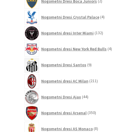
Nogometni Dresi Boca Juniors
2
izdelka
4
Nogometni Dresi Crystal Palace
4
izdelki
132
Nogometni dresi Inter Miami
132
izdelkov
4
Nogometni dresi New York Red Bulls
4
izdelki
9
Nogometni Dresi Santos
9
izdelkov
211
Nogometni dresi AC Milan
211
izdelkov
44
Nogometni Dresi Ajax
44
izdelkov
350
Nogometni dresi Arsenal
350
izdelkov
8
Nogometni dresi AS Monaco
8
izdelkov