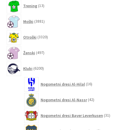
13
Trening
13
izdelkov
3881
Moški
3881
izdelkov
3320
Otroški
3320
izdelkov
497
Ženski
497
izdelkov
6200
Klubi
6200
izdelkov
16
Nogometni dresi Al-Hilal
16
izdelkov
42
Nogometni dresi Al-Nassr
42
izdelkov
31
Nogometni dresi Bayer Leverkusen
31
izdelkov
2