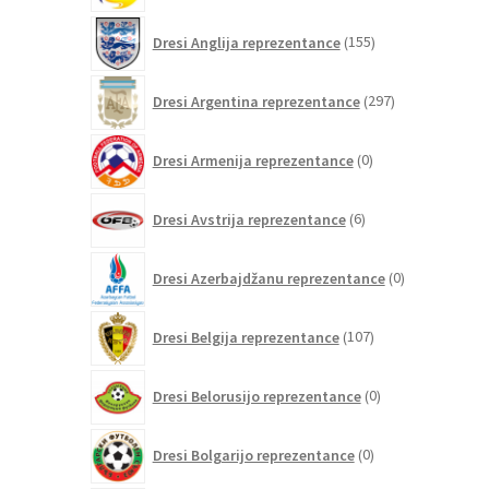
155
Dresi Anglija reprezentance
155
izdelkov
297
Dresi Argentina reprezentance
297
izdelkov
0
Dresi Armenija reprezentance
0
izdelkov
6
Dresi Avstrija reprezentance
6
izdelkov
0
Dresi Azerbajdžanu reprezentance
0
izdelkov
107
Dresi Belgija reprezentance
107
izdelkov
0
Dresi Belorusijo reprezentance
0
izdelkov
0
Dresi Bolgarijo reprezentance
0
izdelkov