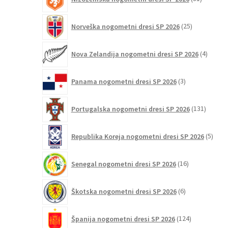
izdelkov
25
Norveška nogometni dresi SP 2026
25
izdelkov
4
Nova Zelandija nogometni dresi SP 2026
4
izdelki
3
Panama nogometni dresi SP 2026
3
izdelki
131
Portugalska nogometni dresi SP 2026
131
izdelko
5
Republika Koreja nogometni dresi SP 2026
5
izdel
16
Senegal nogometni dresi SP 2026
16
izdelkov
6
Škotska nogometni dresi SP 2026
6
izdelkov
124
Španija nogometni dresi SP 2026
124
izdelkov