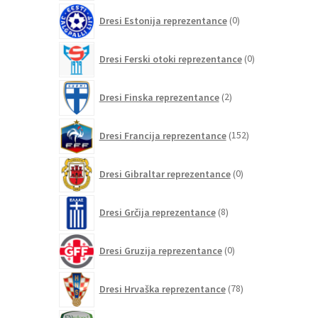
0
Dresi Estonija reprezentance
0
izdelkov
0
Dresi Ferski otoki reprezentance
0
izdelkov
2
Dresi Finska reprezentance
2
izdelka
152
Dresi Francija reprezentance
152
izdelkov
0
Dresi Gibraltar reprezentance
0
izdelkov
8
Dresi Grčija reprezentance
8
izdelkov
0
Dresi Gruzija reprezentance
0
izdelkov
78
Dresi Hrvaška reprezentance
78
izdelkov
0