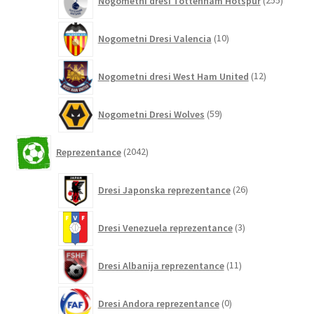
Nogometni dresi Tottenham Hotspur
255
izdelko
10
Nogometni Dresi Valencia
10
izdelkov
12
Nogometni dresi West Ham United
12
izdelkov
59
Nogometni Dresi Wolves
59
izdelkov
2042
Reprezentance
2042
izdelkov
26
Dresi Japonska reprezentance
26
izdelkov
3
Dresi Venezuela reprezentance
3
izdelki
11
Dresi Albanija reprezentance
11
izdelkov
0
Dresi Andora reprezentance
0
izdelkov