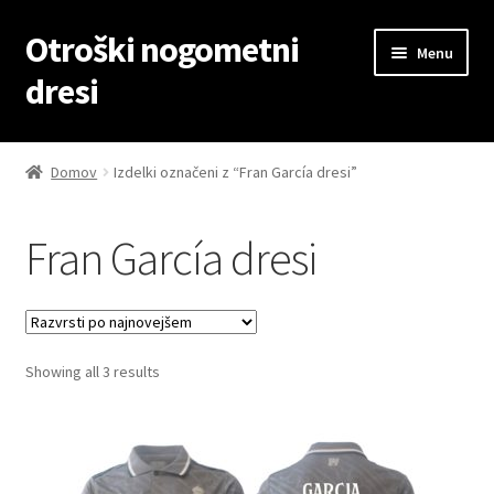
Otroški nogometni
Skip
Skip
Menu
to
to
dresi
navigation
content
Domov
Domov
Izdelki označeni z “Fran García dresi”
Blog
Fran García dresi
Kontaktiraj nas
Košarica
Sorted
Showing all 3 results
Moj račun
by
latest
Trgovina
Zaključek nakupa