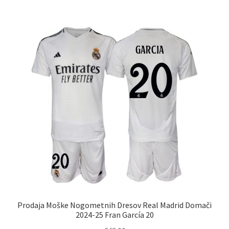
več
različic.
Možnosti
lahko
izberete
na
strani
izdelka
Prodaja Moške Nogometnih Dresov Real Madrid Domači
2024-25 Fran García 20