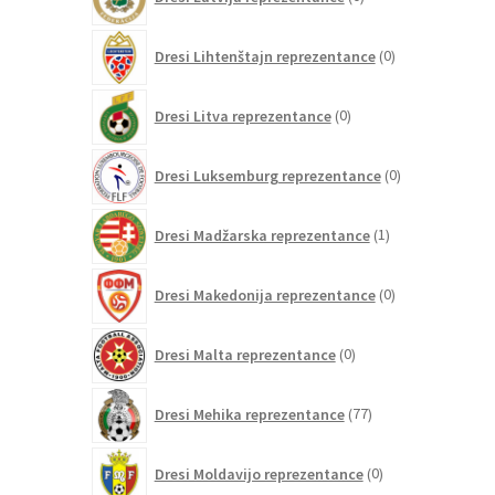
izdelkov
0
Dresi Lihtenštajn reprezentance
0
izdelkov
0
Dresi Litva reprezentance
0
izdelkov
0
Dresi Luksemburg reprezentance
0
izdelkov
1
Dresi Madžarska reprezentance
1
izdelek
0
Dresi Makedonija reprezentance
0
izdelkov
0
Dresi Malta reprezentance
0
izdelkov
77
Dresi Mehika reprezentance
77
izdelkov
0
Dresi Moldavijo reprezentance
0
izdelkov