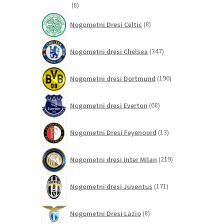
8
8
izdelkov
8
Nogometni Dresi Celtic
8
izdelkov
347
Nogometni dresi Chelsea
347
izdelkov
196
Nogometni dresi Dortmund
196
izdelkov
68
Nogometni dresi Everton
68
izdelkov
13
Nogometni Dresi Feyenoord
13
izdelkov
219
Nogometni dresi Inter Milan
219
izdelkov
171
Nogometni dresi Juventus
171
izdelkov
8
Nogometni Dresi Lazio
8
izdelkov