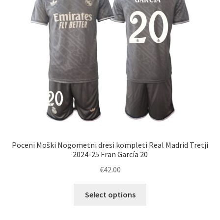
Poceni Moški Nogometni dresi kompleti Real Madrid Tretji
2024-25 Fran García 20
€
42.00
Ta
Select options
izdelek
ima