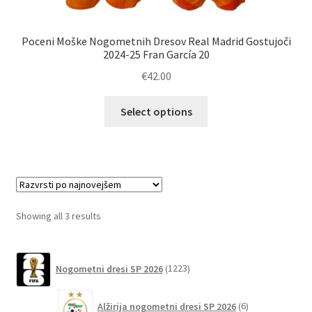
Poceni Moške Nogometnih Dresov Real Madrid Gostujoči
2024-25 Fran García 20
€
42.00
Ta
Select options
izdelek
ima
več
različic.
Možnosti
lahko
Sorted
Showing all 3 results
izberete
by
na
latest
1223
strani
Nogometni dresi SP 2026
1223
izdelkov
izdelka
6
Alžirija nogometni dresi SP 2026
6