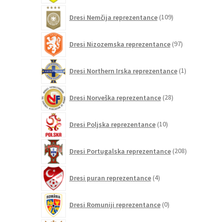
109
Dresi Nemčija reprezentance
109
izdelkov
97
Dresi Nizozemska reprezentance
97
izdelkov
1
Dresi Northern Irska reprezentance
1
izdelek
28
Dresi Norveška reprezentance
28
izdelkov
10
Dresi Poljska reprezentance
10
izdelkov
208
Dresi Portugalska reprezentance
208
izdelkov
4
Dresi puran reprezentance
4
izdelki
0
Dresi Romuniji reprezentance
0
izdelkov