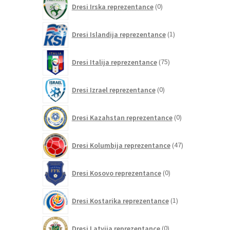
Dresi Irska reprezentance
0
izdelkov
1
Dresi Islandija reprezentance
1
izdelek
75
Dresi Italija reprezentance
75
izdelkov
0
Dresi Izrael reprezentance
0
izdelkov
0
Dresi Kazahstan reprezentance
0
izdelkov
47
Dresi Kolumbija reprezentance
47
izdelkov
0
Dresi Kosovo reprezentance
0
izdelkov
1
Dresi Kostarika reprezentance
1
izdelek
0
Dresi Latvija reprezentance
0