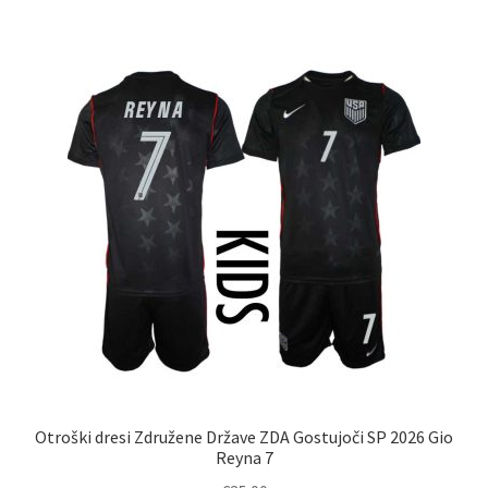
več
različic.
Možnosti
lahko
izberete
na
strani
izdelka
Otroški dresi Združene Države ZDA Gostujoči SP 2026 Gio
Reyna 7