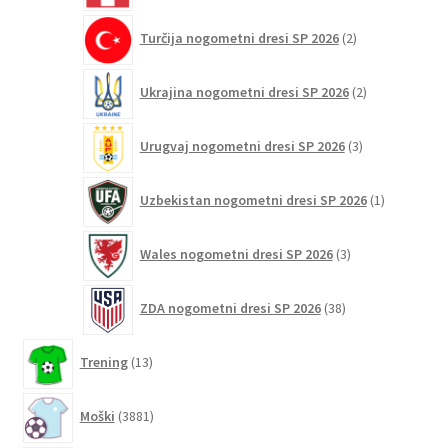
2
Turčija nogometni dresi SP 2026
2
izdelka
2
Ukrajina nogometni dresi SP 2026
2
izdelka
3
Urugvaj nogometni dresi SP 2026
3
izdelki
1
Uzbekistan nogometni dresi SP 2026
1
izdelek
3
Wales nogometni dresi SP 2026
3
izdelki
38
ZDA nogometni dresi SP 2026
38
izdelkov
13
Trening
13
izdelkov
3881
Moški
3881
izdelkov