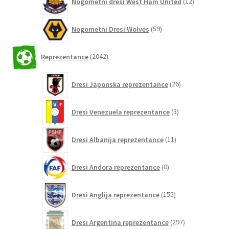
Nogometni dresi West Ham United
12
izdelkov
59
Nogometni Dresi Wolves
59
izdelkov
2042
Reprezentance
2042
izdelkov
26
Dresi Japonska reprezentance
26
izdelkov
3
Dresi Venezuela reprezentance
3
izdelki
11
Dresi Albanija reprezentance
11
izdelkov
0
Dresi Andora reprezentance
0
izdelkov
155
Dresi Anglija reprezentance
155
izdelkov
297
Dresi Argentina reprezentance
297
izdelkov