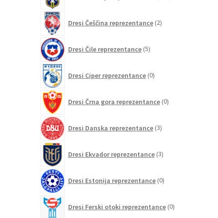
izdelkov
2
Dresi Češčina reprezentance
2
izdelka
5
Dresi Čile reprezentance
5
izdelkov
0
Dresi Ciper reprezentance
0
izdelkov
0
Dresi Črna gora reprezentance
0
izdelkov
3
Dresi Danska reprezentance
3
izdelki
3
Dresi Ekvador reprezentance
3
izdelki
0
Dresi Estonija reprezentance
0
izdelkov
0
Dresi Ferski otoki reprezentance
0
izdelkov