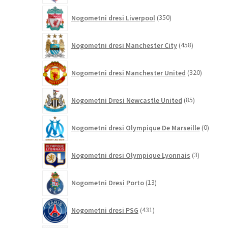
350
Nogometni dresi Liverpool
350
izdelkov
458
Nogometni dresi Manchester City
458
izdelkov
320
Nogometni dresi Manchester United
320
izdelkov
85
Nogometni Dresi Newcastle United
85
izdelkov
0
Nogometni dresi Olympique De Marseille
0
izdelk
3
Nogometni dresi Olympique Lyonnais
3
izdelki
13
Nogometni Dresi Porto
13
izdelkov
431
Nogometni dresi PSG
431
izdelkov