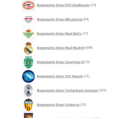
19
Nogometni Dresi PSV Eindhoven
19
izdelkov
84
Nogometni Dresi RB Leipzig
84
izdelkov
27
Nogometni Dresi Real Betis
27
izdelkov
696
Nogometni dresi Real Madrid
696
izdelkov
0
Nogometni Dresi Sporting CP
0
izdelkov
21
Nogometni dresi SSC Napoli
21
izdelkov
255
Nogometni dresi Tottenham Hotspur
255
izdelko
10
Nogometni Dresi Valencia
10
izdelkov
12