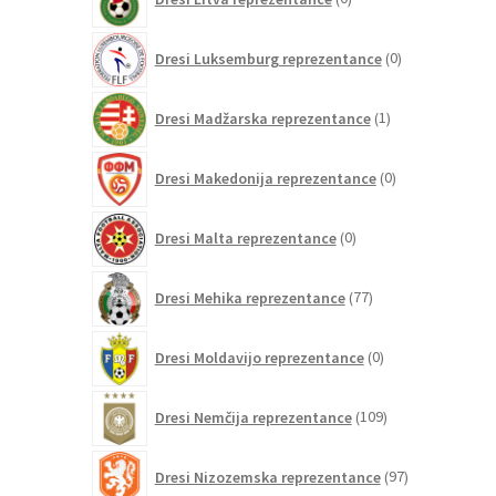
izdelkov
0
Dresi Luksemburg reprezentance
0
izdelkov
1
Dresi Madžarska reprezentance
1
izdelek
0
Dresi Makedonija reprezentance
0
izdelkov
0
Dresi Malta reprezentance
0
izdelkov
77
Dresi Mehika reprezentance
77
izdelkov
0
Dresi Moldavijo reprezentance
0
izdelkov
109
Dresi Nemčija reprezentance
109
izdelkov
97
Dresi Nizozemska reprezentance
97
izdelkov