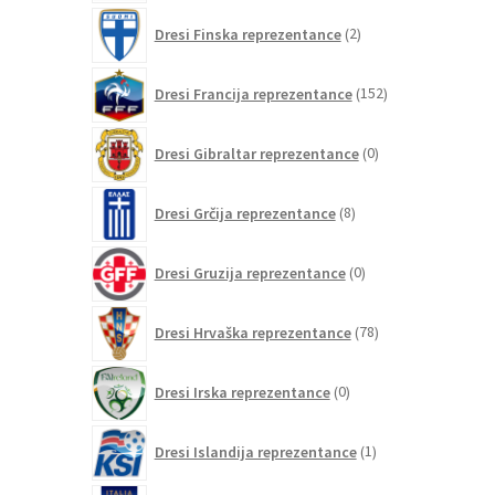
2
Dresi Finska reprezentance
2
izdelka
152
Dresi Francija reprezentance
152
izdelkov
0
Dresi Gibraltar reprezentance
0
izdelkov
8
Dresi Grčija reprezentance
8
izdelkov
0
Dresi Gruzija reprezentance
0
izdelkov
78
Dresi Hrvaška reprezentance
78
izdelkov
0
Dresi Irska reprezentance
0
izdelkov
1
Dresi Islandija reprezentance
1
izdelek