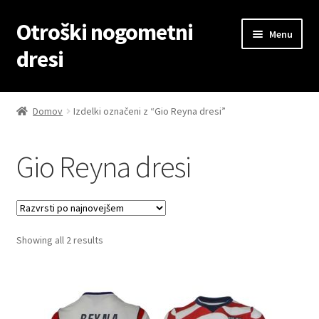
Otroški nogometni
Skip
Skip
Menu
to
to
dresi
navigation
content
Domov
Domov
Izdelki označeni z “Gio Reyna dresi”
Blog
Gio Reyna dresi
Kontaktiraj nas
Košarica
Sorted
Showing all 2 results
Moj račun
by
latest
Trgovina
Zaključek nakupa