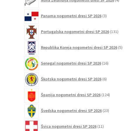
Nova Zelandija nogometni dresi SP 2026
4
izdelki
3
Panama nogometni dresi SP 2026
3
izdelki
131
Portugalska nogometni dresi SP 2026
131
izdelko
5
Republika Koreja nogometni dresi SP 2026
5
izdel
16
Senegal nogometni dresi SP 2026
16
izdelkov
6
Škotska nogometni dresi SP 2026
6
izdelkov
124
Španija nogometni dresi SP 2026
124
izdelkov
23
Švedska nogometni dresi SP 2026
23
izdelkov
11
Švica nogometni dresi SP 2026
11
izdelkov