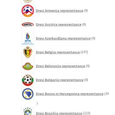
0
Dresi Armenija reprezentance
0
izdelkov
6
Dresi Avstrija reprezentance
6
izdelkov
0
Dresi Azerbajdžanu reprezentance
0
izdelkov
107
Dresi Belgija reprezentance
107
izdelkov
0
Dresi Belorusijo reprezentance
0
izdelkov
0
Dresi Bolgarijo reprezentance
0
izdelkov
Dresi Bosna in Hercegovina reprezentance
20
20
izdelkov
223
Dresi Brazilija reprezentance
223