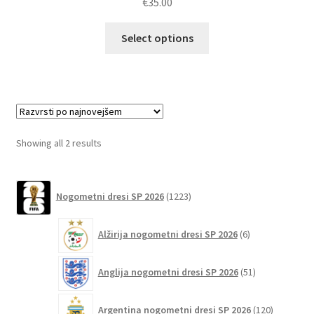
€
35.00
Ta
Select options
izdelek
ima
več
različic.
Možnosti
lahko
Sorted
Showing all 2 results
izberete
by
na
latest
1223
strani
Nogometni dresi SP 2026
1223
izdelkov
izdelka
6
Alžirija nogometni dresi SP 2026
6
izdelkov
51
Anglija nogometni dresi SP 2026
51
izdelkov
120
Argentina nogometni dresi SP 2026
120