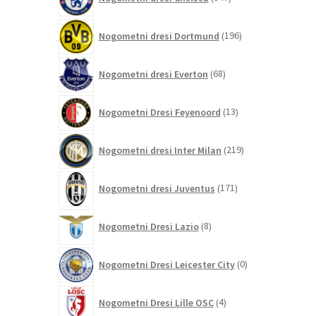
izdelkov
196
Nogometni dresi Dortmund
196
izdelkov
68
Nogometni dresi Everton
68
izdelkov
13
Nogometni Dresi Feyenoord
13
izdelkov
219
Nogometni dresi Inter Milan
219
izdelkov
171
Nogometni dresi Juventus
171
izdelkov
8
Nogometni Dresi Lazio
8
izdelkov
0
Nogometni Dresi Leicester City
0
izdelkov
4
Nogometni Dresi Lille OSC
4
izdelki