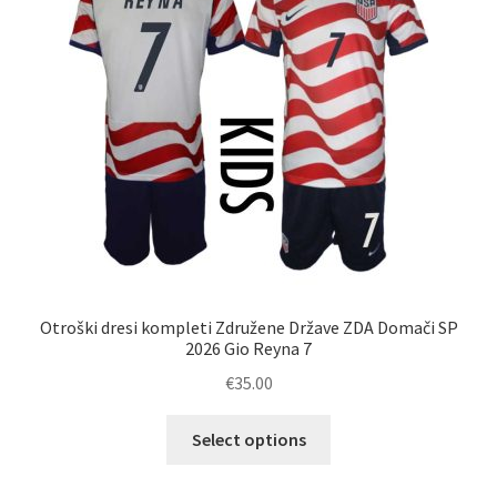
Otroški dresi kompleti Združene Države ZDA Domači SP
2026 Gio Reyna 7
€
35.00
Ta
Select options
izdelek
ima