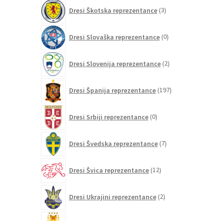
3
Dresi Škotska reprezentance
3
izdelki
0
Dresi Slovaška reprezentance
0
izdelkov
2
Dresi Slovenija reprezentance
2
izdelka
197
Dresi Španija reprezentance
197
izdelkov
0
Dresi Srbiji reprezentance
0
izdelkov
7
Dresi Švedska reprezentance
7
izdelkov
12
Dresi Švica reprezentance
12
izdelkov
2
Dresi Ukrajini reprezentance
2
izdelka
21