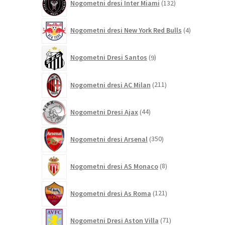
Nogometni dresi Inter Miami
132
izdelkov
4
Nogometni dresi New York Red Bulls
4
izdelki
9
Nogometni Dresi Santos
9
izdelkov
211
Nogometni dresi AC Milan
211
izdelkov
44
Nogometni Dresi Ajax
44
izdelkov
350
Nogometni dresi Arsenal
350
izdelkov
8
Nogometni dresi AS Monaco
8
izdelkov
121
Nogometni dresi As Roma
121
izdelkov
71
Nogometni Dresi Aston Villa
71
izdelkov