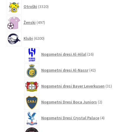
3320
Otroški
3320
izdelkov
497
Ženski
497
izdelkov
6200
Klubi
6200
izdelkov
16
Nogometni dresi Al-Hilal
16
izdelkov
42
Nogometni dresi Al-Nassr
42
izdelkov
31
Nogometni dresi Bayer Leverkusen
31
izdelkov
2
Nogometni Dresi Boca Juniors
2
izdelka
4
Nogometni Dresi Crystal Palace
4
izdelki
132