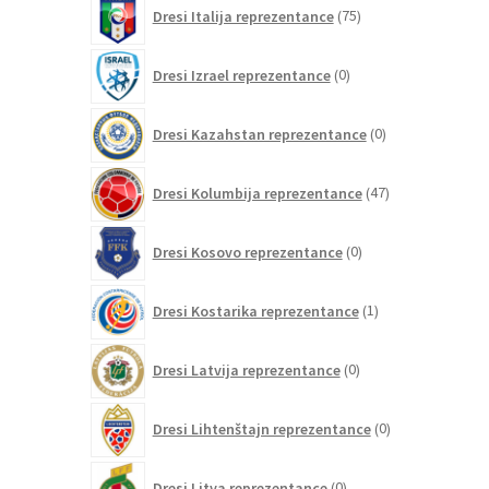
75
Dresi Italija reprezentance
75
izdelkov
0
Dresi Izrael reprezentance
0
izdelkov
0
Dresi Kazahstan reprezentance
0
izdelkov
47
Dresi Kolumbija reprezentance
47
izdelkov
0
Dresi Kosovo reprezentance
0
izdelkov
1
Dresi Kostarika reprezentance
1
izdelek
0
Dresi Latvija reprezentance
0
izdelkov
0
Dresi Lihtenštajn reprezentance
0
izdelkov
0
Dresi Litva reprezentance
0