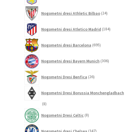
24
Nogometni dresi Athletic Bilbao
24
izdelkov
184
Nogometni dresi Atletico Madrid
184
izdelkov
695
Nogometni dresi Barcelona
695
izdelkov
306
Nogometni dresi Bayern Munich
306
izdelkov
26
Nogometni Dresi Benfica
26
izdelkov
Nogometni Dresi Borussia Monchengladbach
8
8
izdelkov
8
Nogometni Dresi Celtic
8
izdelkov
347
Nogometni dresi Chelsea
347