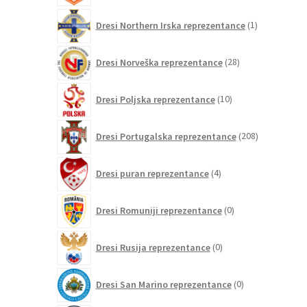
1
Dresi Northern Irska reprezentance
1
izdelek
28
Dresi Norveška reprezentance
28
izdelkov
10
Dresi Poljska reprezentance
10
izdelkov
208
Dresi Portugalska reprezentance
208
izdelkov
4
Dresi puran reprezentance
4
izdelki
0
Dresi Romuniji reprezentance
0
izdelkov
0
Dresi Rusija reprezentance
0
izdelkov
0
Dresi San Marino reprezentance
0
izdelkov