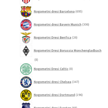
izdelkov
695
Nogometni dresi Barcelona
695
izdelkov
306
Nogometni dresi Bayern Munich
306
izdelkov
26
Nogometni Dresi Benfica
26
izdelkov
Nogometni Dresi Borussia Monchengladbach
8
8
izdelkov
8
Nogometni Dresi Celtic
8
izdelkov
347
Nogometni dresi Chelsea
347
izdelkov
196
Nogometni dresi Dortmund
196
izdelkov
68
Nogometni dresi Everton
68