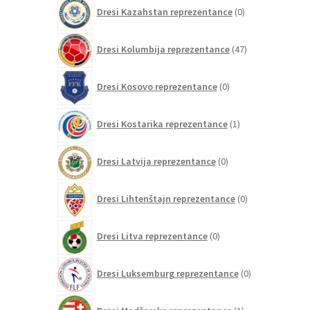
0
Dresi Kazahstan reprezentance
0
izdelkov
47
Dresi Kolumbija reprezentance
47
izdelkov
0
Dresi Kosovo reprezentance
0
izdelkov
1
Dresi Kostarika reprezentance
1
izdelek
0
Dresi Latvija reprezentance
0
izdelkov
0
Dresi Lihtenštajn reprezentance
0
izdelkov
0
Dresi Litva reprezentance
0
izdelkov
0
Dresi Luksemburg reprezentance
0
izdelkov
1