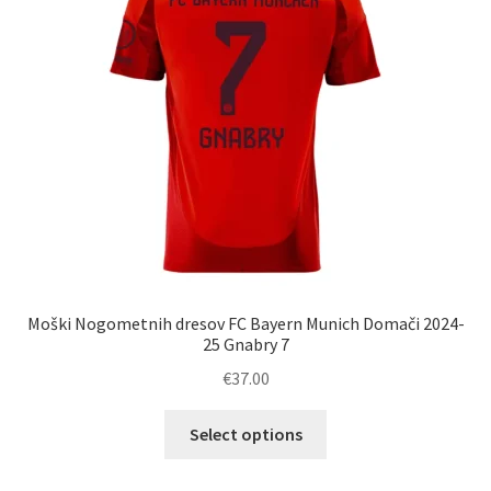
Moški Nogometnih dresov FC Bayern Munich Domači 2024-
25 Gnabry 7
€
37.00
Ta
Select options
izdelek
ima