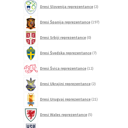
2
Dresi Slovenija reprezentance
2
izdelka
197
Dresi Španija reprezentance
197
izdelkov
0
Dresi Srbiji reprezentance
0
izdelkov
7
Dresi Švedska reprezentance
7
izdelkov
12
Dresi Švica reprezentance
12
izdelkov
2
Dresi Ukrajini reprezentance
2
izdelka
21
Dresi Urugvaj reprezentance
21
izdelkov
5
Dresi Wales reprezentance
5
izdelkov
26