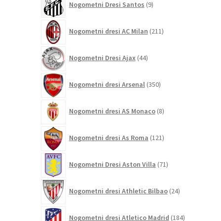
Nogometni Dresi Santos
9
izdelkov
211
Nogometni dresi AC Milan
211
izdelkov
44
Nogometni Dresi Ajax
44
izdelkov
350
Nogometni dresi Arsenal
350
izdelkov
8
Nogometni dresi AS Monaco
8
izdelkov
121
Nogometni dresi As Roma
121
izdelkov
71
Nogometni Dresi Aston Villa
71
izdelkov
24
Nogometni dresi Athletic Bilbao
24
izdelkov
184
Nogometni dresi Atletico Madrid
184