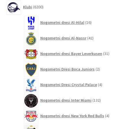
6200
Klubi
6200
izdelkov
16
Nogometni dresi Al-Hilal
16
izdelkov
42
Nogometni dresi Al-Nassr
42
izdelkov
31
Nogometni dresi Bayer Leverkusen
31
izdelkov
2
Nogometni Dresi Boca Juniors
2
izdelka
4
Nogometni Dresi Crystal Palace
4
izdelki
132
Nogometni dresi Inter Miami
132
izdelkov
4
Nogometni dresi New York Red Bulls
4
izdelki
9