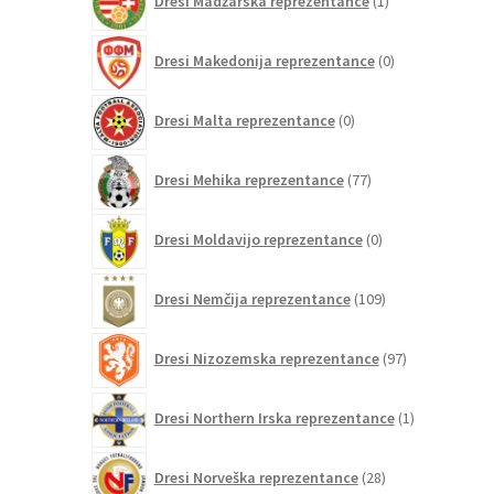
Dresi Madžarska reprezentance
1
izdelek
0
Dresi Makedonija reprezentance
0
izdelkov
0
Dresi Malta reprezentance
0
izdelkov
77
Dresi Mehika reprezentance
77
izdelkov
0
Dresi Moldavijo reprezentance
0
izdelkov
109
Dresi Nemčija reprezentance
109
izdelkov
97
Dresi Nizozemska reprezentance
97
izdelkov
1
Dresi Northern Irska reprezentance
1
izdelek
28
Dresi Norveška reprezentance
28
izdelkov