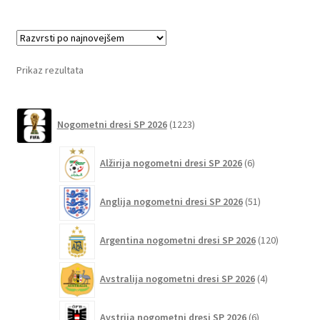
več
različic.
Možnosti
lahko
Prikaz rezultata
izberete
na
1223
strani
Nogometni dresi SP 2026
1223
izdelkov
izdelka
6
Alžirija nogometni dresi SP 2026
6
izdelkov
51
Anglija nogometni dresi SP 2026
51
izdelkov
120
Argentina nogometni dresi SP 2026
120
izdelkov
4
Avstralija nogometni dresi SP 2026
4
izdelki
6
Avstrija nogometni dresi SP 2026
6