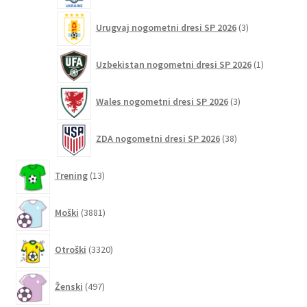
3
Urugvaj nogometni dresi SP 2026
3
izdelki
1
Uzbekistan nogometni dresi SP 2026
1
izdelek
3
Wales nogometni dresi SP 2026
3
izdelki
38
ZDA nogometni dresi SP 2026
38
izdelkov
13
Trening
13
izdelkov
3881
Moški
3881
izdelkov
3320
Otroški
3320
izdelkov
497
Ženski
497
izdelkov