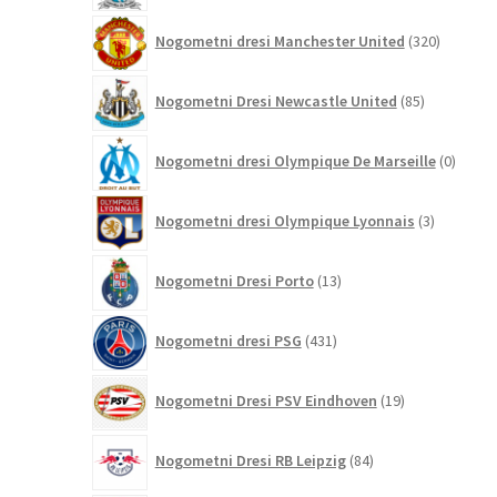
320
Nogometni dresi Manchester United
320
izdelkov
85
Nogometni Dresi Newcastle United
85
izdelkov
0
Nogometni dresi Olympique De Marseille
0
izdelk
3
Nogometni dresi Olympique Lyonnais
3
izdelki
13
Nogometni Dresi Porto
13
izdelkov
431
Nogometni dresi PSG
431
izdelkov
19
Nogometni Dresi PSV Eindhoven
19
izdelkov
84
Nogometni Dresi RB Leipzig
84
izdelkov