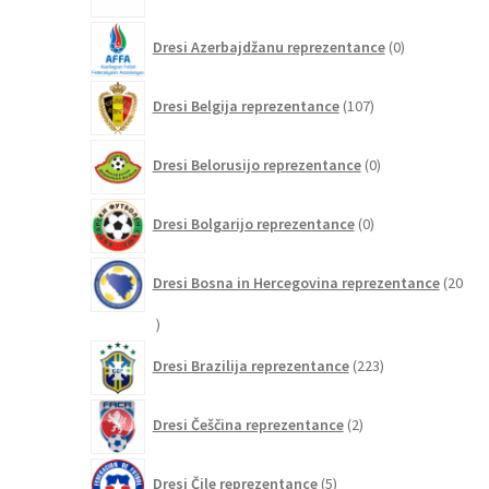
0
Dresi Azerbajdžanu reprezentance
0
izdelkov
107
Dresi Belgija reprezentance
107
izdelkov
0
Dresi Belorusijo reprezentance
0
izdelkov
0
Dresi Bolgarijo reprezentance
0
izdelkov
Dresi Bosna in Hercegovina reprezentance
20
20
izdelkov
223
Dresi Brazilija reprezentance
223
izdelkov
2
Dresi Češčina reprezentance
2
izdelka
5
Dresi Čile reprezentance
5