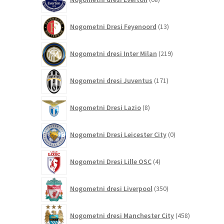
izdelkov
13
Nogometni Dresi Feyenoord
13
izdelkov
219
Nogometni dresi Inter Milan
219
izdelkov
171
Nogometni dresi Juventus
171
izdelkov
8
Nogometni Dresi Lazio
8
izdelkov
0
Nogometni Dresi Leicester City
0
izdelkov
4
Nogometni Dresi Lille OSC
4
izdelki
350
Nogometni dresi Liverpool
350
izdelkov
458
Nogometni dresi Manchester City
458
izdelkov