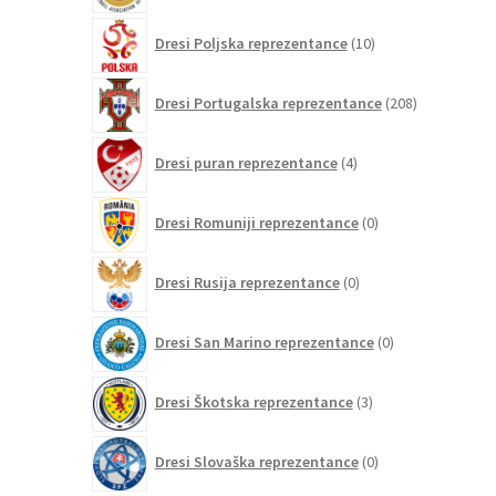
10
Dresi Poljska reprezentance
10
izdelkov
208
Dresi Portugalska reprezentance
208
izdelkov
4
Dresi puran reprezentance
4
izdelki
0
Dresi Romuniji reprezentance
0
izdelkov
0
Dresi Rusija reprezentance
0
izdelkov
0
Dresi San Marino reprezentance
0
izdelkov
3
Dresi Škotska reprezentance
3
izdelki
0
Dresi Slovaška reprezentance
0
izdelkov