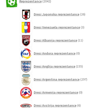
Reprezentance
2042
izdelkov
26
Dresi Japonska reprezentance
26
izdelkov
3
Dresi Venezuela reprezentance
3
izdelki
11
Dresi Albanija reprezentance
11
izdelkov
0
Dresi Andora reprezentance
0
izdelkov
155
Dresi Anglija reprezentance
155
izdelkov
297
Dresi Argentina reprezentance
297
izdelkov
0
Dresi Armenija reprezentance
0
izdelkov
6
Dresi Avstrija reprezentance
6
izdelkov