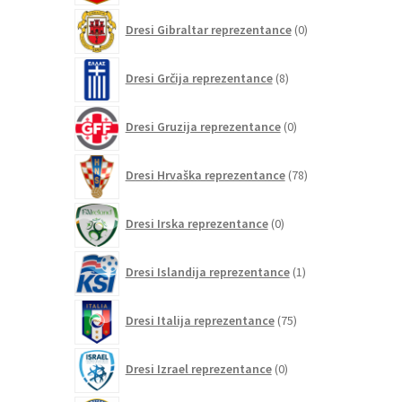
0
Dresi Gibraltar reprezentance
0
izdelkov
8
Dresi Grčija reprezentance
8
izdelkov
0
Dresi Gruzija reprezentance
0
izdelkov
78
Dresi Hrvaška reprezentance
78
izdelkov
0
Dresi Irska reprezentance
0
izdelkov
1
Dresi Islandija reprezentance
1
izdelek
75
Dresi Italija reprezentance
75
izdelkov
0
Dresi Izrael reprezentance
0
izdelkov