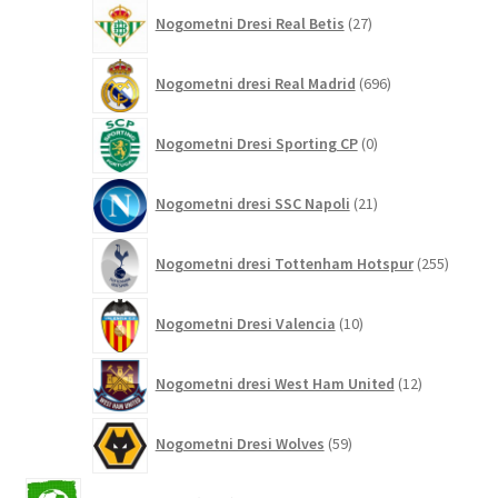
27
Nogometni Dresi Real Betis
27
izdelkov
696
Nogometni dresi Real Madrid
696
izdelkov
0
Nogometni Dresi Sporting CP
0
izdelkov
21
Nogometni dresi SSC Napoli
21
izdelkov
255
Nogometni dresi Tottenham Hotspur
255
izdelko
10
Nogometni Dresi Valencia
10
izdelkov
12
Nogometni dresi West Ham United
12
izdelkov
59
Nogometni Dresi Wolves
59
izdelkov
2042