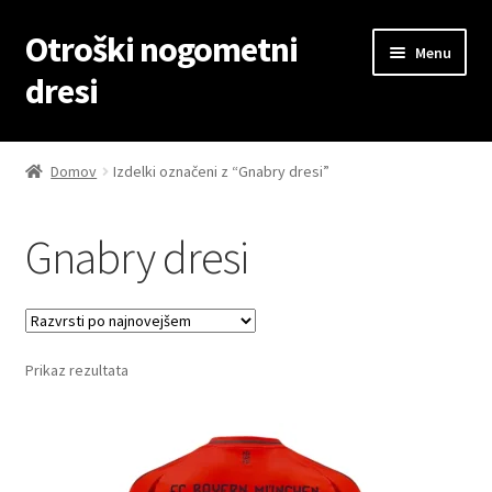
Otroški nogometni
Skip
Skip
Menu
to
to
dresi
navigation
content
Domov
Domov
Izdelki označeni z “Gnabry dresi”
Blog
Gnabry dresi
Kontaktiraj nas
Košarica
Prikaz rezultata
Moj račun
Trgovina
Zaključek nakupa