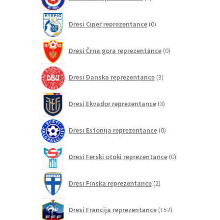
izdelkov
0
Dresi Ciper reprezentance
0
izdelkov
0
Dresi Črna gora reprezentance
0
izdelkov
3
Dresi Danska reprezentance
3
izdelki
3
Dresi Ekvador reprezentance
3
izdelki
0
Dresi Estonija reprezentance
0
izdelkov
0
Dresi Ferski otoki reprezentance
0
izdelkov
2
Dresi Finska reprezentance
2
izdelka
152
Dresi Francija reprezentance
152
izdelkov