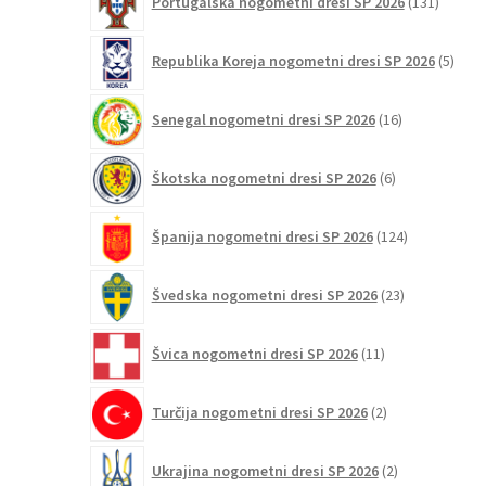
Portugalska nogometni dresi SP 2026
131
izdelko
5
Republika Koreja nogometni dresi SP 2026
5
izdel
16
Senegal nogometni dresi SP 2026
16
izdelkov
6
Škotska nogometni dresi SP 2026
6
izdelkov
124
Španija nogometni dresi SP 2026
124
izdelkov
23
Švedska nogometni dresi SP 2026
23
izdelkov
11
Švica nogometni dresi SP 2026
11
izdelkov
2
Turčija nogometni dresi SP 2026
2
izdelka
2
Ukrajina nogometni dresi SP 2026
2
izdelka