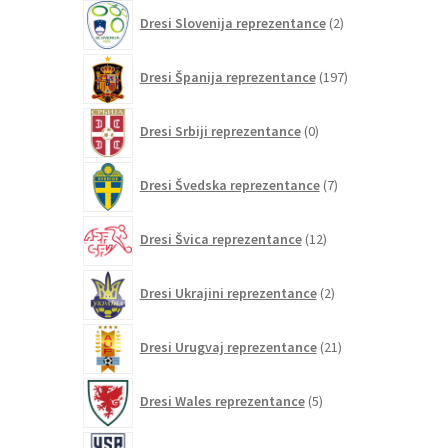
2
Dresi Slovenija reprezentance
2
izdelka
197
Dresi Španija reprezentance
197
izdelkov
0
Dresi Srbiji reprezentance
0
izdelkov
7
Dresi Švedska reprezentance
7
izdelkov
12
Dresi Švica reprezentance
12
izdelkov
2
Dresi Ukrajini reprezentance
2
izdelka
21
Dresi Urugvaj reprezentance
21
izdelkov
5
Dresi Wales reprezentance
5
izdelkov
26