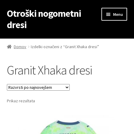
Otroški nogometni
Skip
Skip
Menu
to
to
dresi
navigation
content
Domov
Domov
Izdelki označeni z “Granit Xhaka dresi”
Blog
Granit Xhaka dresi
Kontaktiraj nas
Košarica
Prikaz rezultata
Moj račun
Trgovina
Zaključek nakupa