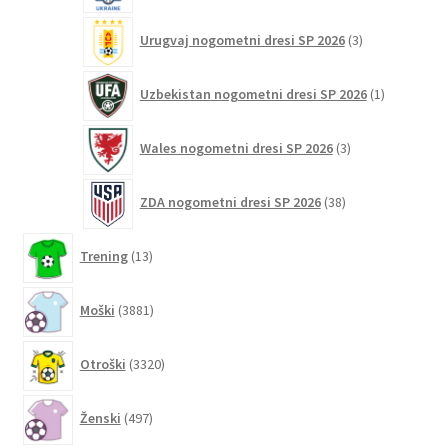
3
Urugvaj nogometni dresi SP 2026
3
izdelki
1
Uzbekistan nogometni dresi SP 2026
1
izdelek
3
Wales nogometni dresi SP 2026
3
izdelki
38
ZDA nogometni dresi SP 2026
38
izdelkov
13
Trening
13
izdelkov
3881
Moški
3881
izdelkov
3320
Otroški
3320
izdelkov
497
Ženski
497
izdelkov