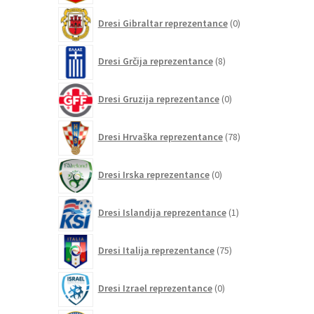
0
Dresi Gibraltar reprezentance
0
izdelkov
8
Dresi Grčija reprezentance
8
izdelkov
0
Dresi Gruzija reprezentance
0
izdelkov
78
Dresi Hrvaška reprezentance
78
izdelkov
0
Dresi Irska reprezentance
0
izdelkov
1
Dresi Islandija reprezentance
1
izdelek
75
Dresi Italija reprezentance
75
izdelkov
0
Dresi Izrael reprezentance
0
izdelkov