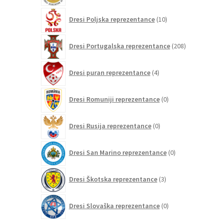
10
Dresi Poljska reprezentance
10
izdelkov
208
Dresi Portugalska reprezentance
208
izdelkov
4
Dresi puran reprezentance
4
izdelki
0
Dresi Romuniji reprezentance
0
izdelkov
0
Dresi Rusija reprezentance
0
izdelkov
0
Dresi San Marino reprezentance
0
izdelkov
3
Dresi Škotska reprezentance
3
izdelki
0
Dresi Slovaška reprezentance
0
izdelkov