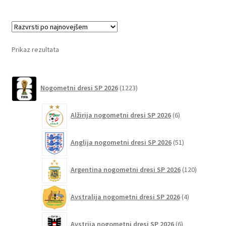
več
različic.
Možnosti
lahko
Prikaz rezultata
izberete
na
1223
strani
Nogometni dresi SP 2026
1223
izdelkov
izdelka
6
Alžirija nogometni dresi SP 2026
6
izdelkov
51
Anglija nogometni dresi SP 2026
51
izdelkov
120
Argentina nogometni dresi SP 2026
120
izdelkov
4
Avstralija nogometni dresi SP 2026
4
izdelki
6
Avstrija nogometni dresi SP 2026
6