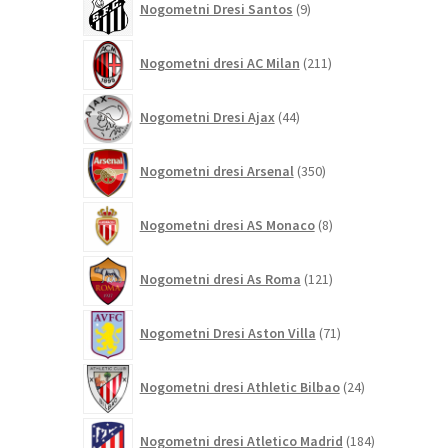
Nogometni Dresi Santos
9
izdelkov
211
Nogometni dresi AC Milan
211
izdelkov
44
Nogometni Dresi Ajax
44
izdelkov
350
Nogometni dresi Arsenal
350
izdelkov
8
Nogometni dresi AS Monaco
8
izdelkov
121
Nogometni dresi As Roma
121
izdelkov
71
Nogometni Dresi Aston Villa
71
izdelkov
24
Nogometni dresi Athletic Bilbao
24
izdelkov
184
Nogometni dresi Atletico Madrid
184