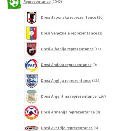
Reprezentance
2042
izdelkov
26
Dresi Japonska reprezentance
26
izdelkov
3
Dresi Venezuela reprezentance
3
izdelki
11
Dresi Albanija reprezentance
11
izdelkov
0
Dresi Andora reprezentance
0
izdelkov
155
Dresi Anglija reprezentance
155
izdelkov
297
Dresi Argentina reprezentance
297
izdelkov
0
Dresi Armenija reprezentance
0
izdelkov
6
Dresi Avstrija reprezentance
6
izdelkov