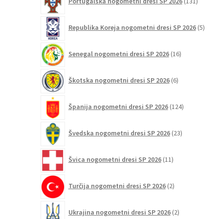
Portugalska nogometni dresi SP 2026
131
izdelko
5
Republika Koreja nogometni dresi SP 2026
5
izdel
16
Senegal nogometni dresi SP 2026
16
izdelkov
6
Škotska nogometni dresi SP 2026
6
izdelkov
124
Španija nogometni dresi SP 2026
124
izdelkov
23
Švedska nogometni dresi SP 2026
23
izdelkov
11
Švica nogometni dresi SP 2026
11
izdelkov
2
Turčija nogometni dresi SP 2026
2
izdelka
2
Ukrajina nogometni dresi SP 2026
2
izdelka