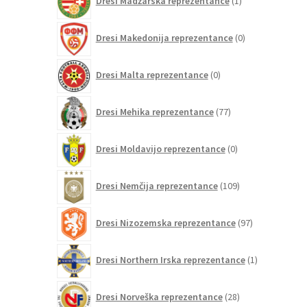
Dresi Madžarska reprezentance
1
izdelek
0
Dresi Makedonija reprezentance
0
izdelkov
0
Dresi Malta reprezentance
0
izdelkov
77
Dresi Mehika reprezentance
77
izdelkov
0
Dresi Moldavijo reprezentance
0
izdelkov
109
Dresi Nemčija reprezentance
109
izdelkov
97
Dresi Nizozemska reprezentance
97
izdelkov
1
Dresi Northern Irska reprezentance
1
izdelek
28
Dresi Norveška reprezentance
28
izdelkov