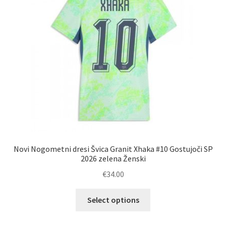
Novi Nogometni dresi Švica Granit Xhaka #10 Gostujoči SP
2026 zelena Ženski
€
34.00
Ta
Select options
izdelek
ima