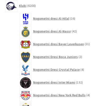
6200
Klubi
6200
izdelkov
16
Nogometni dresi Al-Hilal
16
izdelkov
42
Nogometni dresi Al-Nassr
42
izdelkov
31
Nogometni dresi Bayer Leverkusen
31
izdelkov
2
Nogometni Dresi Boca Juniors
2
izdelka
4
Nogometni Dresi Crystal Palace
4
izdelki
132
Nogometni dresi Inter Miami
132
izdelkov
4
Nogometni dresi New York Red Bulls
4
izdelki
9