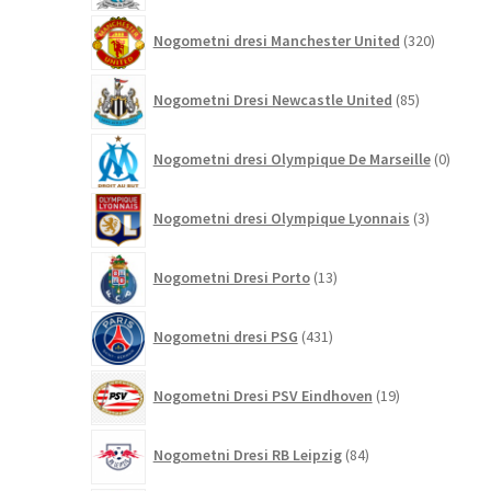
320
Nogometni dresi Manchester United
320
izdelkov
85
Nogometni Dresi Newcastle United
85
izdelkov
0
Nogometni dresi Olympique De Marseille
0
izdelk
3
Nogometni dresi Olympique Lyonnais
3
izdelki
13
Nogometni Dresi Porto
13
izdelkov
431
Nogometni dresi PSG
431
izdelkov
19
Nogometni Dresi PSV Eindhoven
19
izdelkov
84
Nogometni Dresi RB Leipzig
84
izdelkov