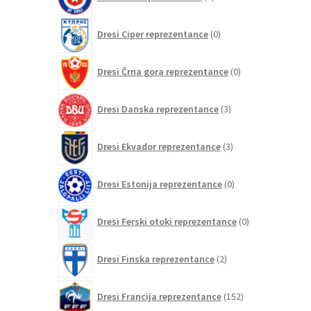
izdelkov
0
Dresi Ciper reprezentance
0
izdelkov
0
Dresi Črna gora reprezentance
0
izdelkov
3
Dresi Danska reprezentance
3
izdelki
3
Dresi Ekvador reprezentance
3
izdelki
0
Dresi Estonija reprezentance
0
izdelkov
0
Dresi Ferski otoki reprezentance
0
izdelkov
2
Dresi Finska reprezentance
2
izdelka
152
Dresi Francija reprezentance
152
izdelkov