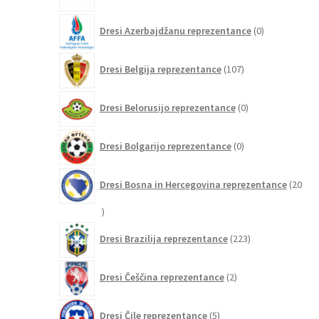
0
Dresi Azerbajdžanu reprezentance
0
izdelkov
107
Dresi Belgija reprezentance
107
izdelkov
0
Dresi Belorusijo reprezentance
0
izdelkov
0
Dresi Bolgarijo reprezentance
0
izdelkov
Dresi Bosna in Hercegovina reprezentance
20
20
izdelkov
223
Dresi Brazilija reprezentance
223
izdelkov
2
Dresi Češčina reprezentance
2
izdelka
5
Dresi Čile reprezentance
5