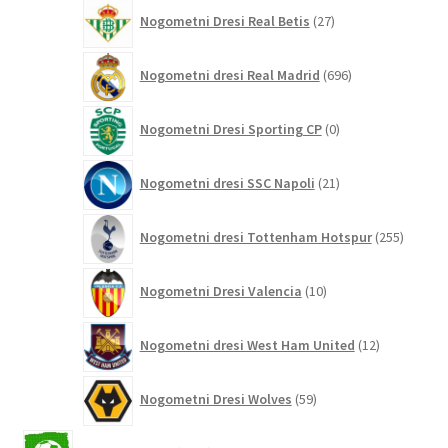
27
Nogometni Dresi Real Betis
27
izdelkov
696
Nogometni dresi Real Madrid
696
izdelkov
0
Nogometni Dresi Sporting CP
0
izdelkov
21
Nogometni dresi SSC Napoli
21
izdelkov
255
Nogometni dresi Tottenham Hotspur
255
izdelko
10
Nogometni Dresi Valencia
10
izdelkov
12
Nogometni dresi West Ham United
12
izdelkov
59
Nogometni Dresi Wolves
59
izdelkov
2042