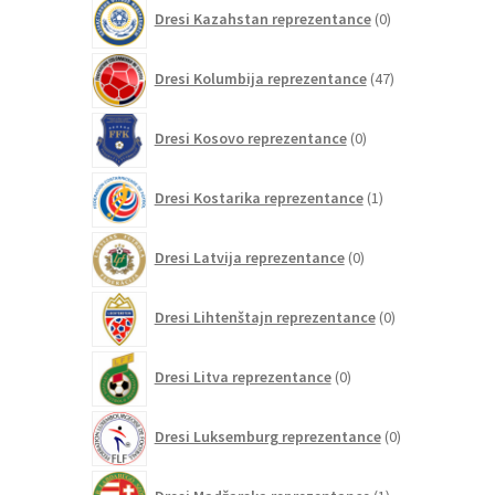
0
Dresi Kazahstan reprezentance
0
izdelkov
47
Dresi Kolumbija reprezentance
47
izdelkov
0
Dresi Kosovo reprezentance
0
izdelkov
1
Dresi Kostarika reprezentance
1
izdelek
0
Dresi Latvija reprezentance
0
izdelkov
0
Dresi Lihtenštajn reprezentance
0
izdelkov
0
Dresi Litva reprezentance
0
izdelkov
0
Dresi Luksemburg reprezentance
0
izdelkov
1