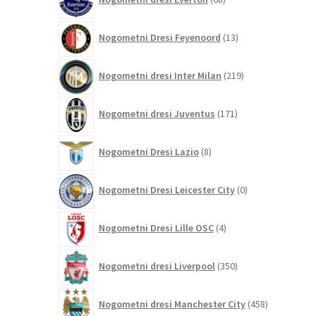
izdelkov
13
Nogometni Dresi Feyenoord
13
izdelkov
219
Nogometni dresi Inter Milan
219
izdelkov
171
Nogometni dresi Juventus
171
izdelkov
8
Nogometni Dresi Lazio
8
izdelkov
0
Nogometni Dresi Leicester City
0
izdelkov
4
Nogometni Dresi Lille OSC
4
izdelki
350
Nogometni dresi Liverpool
350
izdelkov
458
Nogometni dresi Manchester City
458
izdelkov