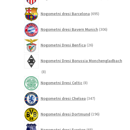
izdelkov
695
Nogometni dresi Barcelona
695
izdelkov
306
Nogometni dresi Bayern Munich
306
izdelkov
26
Nogometni Dresi Benfica
26
izdelkov
Nogometni Dresi Borussia Monchengladbach
8
8
izdelkov
8
Nogometni Dresi Celtic
8
izdelkov
347
Nogometni dresi Chelsea
347
izdelkov
196
Nogometni dresi Dortmund
196
izdelkov
68
Nogometni dresi Everton
68