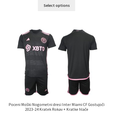
Ta
Select options
izdelek
ima
več
različic.
Možnosti
lahko
izberete
na
strani
izdelka
Poceni Moški Nogometni dresi Inter Miami CF Gostujoči
2023-24 Kratek Rokav + Kratke hlače