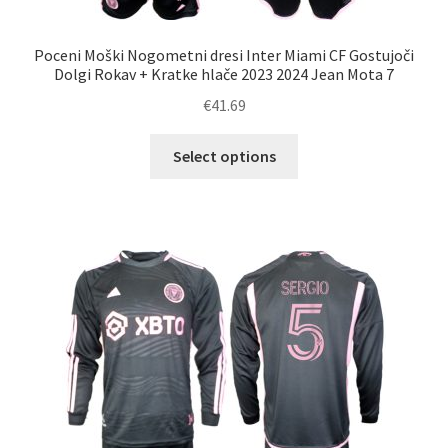
Poceni Moški Nogometni dresi Inter Miami CF Gostujoči
Dolgi Rokav + Kratke hlače 2023 2024 Jean Mota 7
€
41.69
Ta
Select options
izdelek
ima
več
različic.
Možnosti
lahko
izberete
na
strani
izdelka