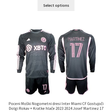
Ta
Select options
izdelek
ima
več
različic.
Možnosti
lahko
izberete
na
strani
izdelka
Poceni Moški Nogometni dresi Inter Miami CF Gostujoči
Dolgi Rokav + Kratke hlače 2023 2024 Josef Martinez 17