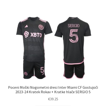
ima
več
različic.
Možnosti
lahko
izberete
na
strani
izdelka
Poceni Moški Nogometni dresi Inter Miami CF Gostujoči
2023-24 Kratek Rokav + Kratke hlače SERGIO 5
€
39.25