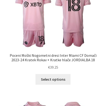
izberete
na
strani
izdelka
Poceni Moški Nogometni dresi Inter Miami CF Domači
2023-24 Kratek Rokav + Kratke hlače JORDIALBA 18
€
39.25
Ta
Select options
izdelek
ima
več
različic.