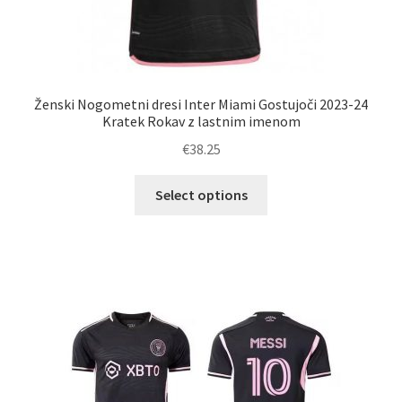
Ženski Nogometni dresi Inter Miami Gostujoči 2023-24
Kratek Rokav z lastnim imenom
€
38.25
Ta
Select options
izdelek
ima
več
različic.
Možnosti
lahko
izberete
na
strani