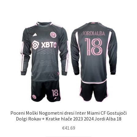
ima
več
različic.
Možnosti
lahko
izberete
na
strani
izdelka
Poceni Moški Nogometni dresi Inter Miami CF Gostujoči
Dolgi Rokav + Kratke hlače 2023 2024 Jordi Alba 18
€
41.69