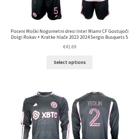
Poceni Moški Nogometni dresi Inter Miami CF Gostujoči
Dolgi Rokav + Kratke hlače 2023 2024 Sergio Busquets 5
€
41.69
Ta
Select options
izdelek
ima
več
različic.
Možnosti
lahko
izberete
na
strani
izdelka