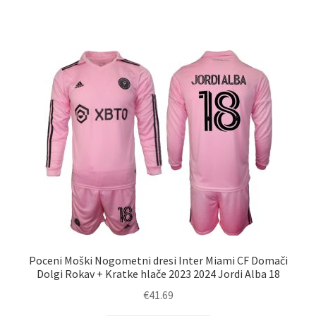
ima
več
različic.
Možnosti
lahko
izberete
na
strani
izdelka
Poceni Moški Nogometni dresi Inter Miami CF Domači
Dolgi Rokav + Kratke hlače 2023 2024 Jordi Alba 18
€
41.69