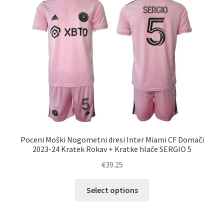
Možnosti
lahko
izberete
na
strani
izdelka
Poceni Moški Nogometni dresi Inter Miami CF Domači
2023-24 Kratek Rokav + Kratke hlače SERGIO 5
€
39.25
Ta
Select options
izdelek
ima
več