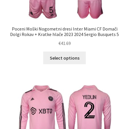
Poceni Moški Nogometni dresi Inter Miami CF Domači
Dolgi Rokav + Kratke hlače 2023 2024 Sergio Busquets 5
€
41.69
Ta
Select options
izdelek
ima
več
različic.
Možnosti
lahko
izberete
na
strani
izdelka