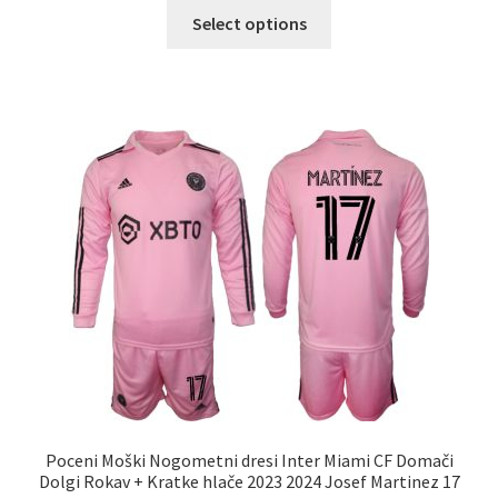
Ta
Select options
izdelek
ima
več
različic.
Možnosti
lahko
izberete
na
strani
izdelka
Poceni Moški Nogometni dresi Inter Miami CF Domači
Dolgi Rokav + Kratke hlače 2023 2024 Josef Martinez 17