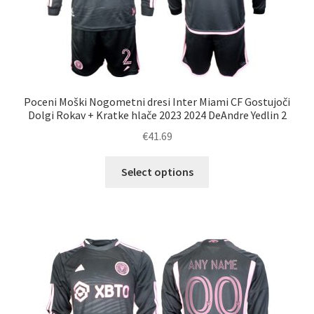
Poceni Moški Nogometni dresi Inter Miami CF Gostujoči
Dolgi Rokav + Kratke hlače 2023 2024 DeAndre Yedlin 2
€
41.69
Ta
Select options
izdelek
ima
več
različic.
Možnosti
lahko
izberete
na