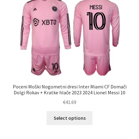
Možnosti
lahko
izberete
na
strani
izdelka
Poceni Moški Nogometni dresi Inter Miami CF Domači
Dolgi Rokav + Kratke hlače 2023 2024 Lionel Messi 10
€
41.69
Ta
Select options
izdelek
ima
več