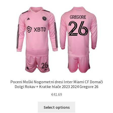
različic.
Možnosti
lahko
izberete
na
strani
izdelka
Poceni Moški Nogometni dresi Inter Miami CF Domači
Dolgi Rokav + Kratke hlače 2023 2024 Gregore 26
€
41.69
Ta
Select options
izdelek