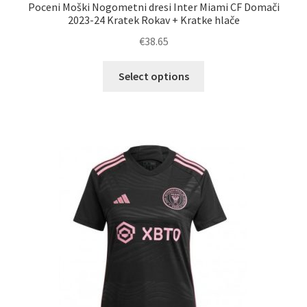
Poceni Moški Nogometni dresi Inter Miami CF Domači
2023-24 Kratek Rokav + Kratke hlače
€
38.65
Ta
Select options
izdelek
ima
več
različic.
Možnosti
lahko
izberete
na
strani
izdelka