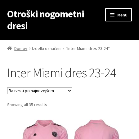
Otroški nogometni
Skip
Skip
Menu
to
to
dresi
navigation
content
Domov
Domov
Izdelki označeni z “Inter Miami dres 23-24”
Blog
Inter Miami dres 23-24
Kontaktiraj nas
Košarica
Sorted
Showing all 35 results
Moj račun
by
latest
Trgovina
Zaključek nakupa