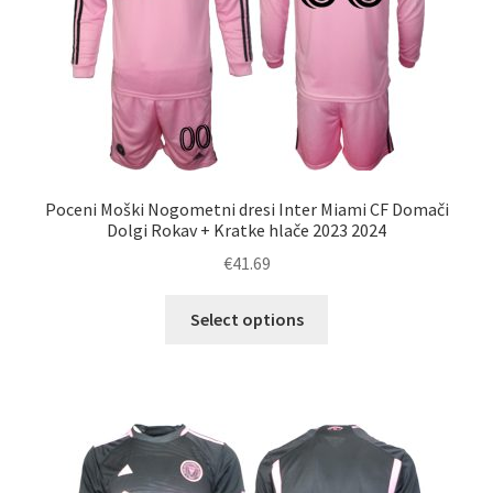
strani
izdelka
Poceni Moški Nogometni dresi Inter Miami CF Domači
Dolgi Rokav + Kratke hlače 2023 2024
€
41.69
Ta
Select options
izdelek
ima
več
različic.
Možnosti
lahko