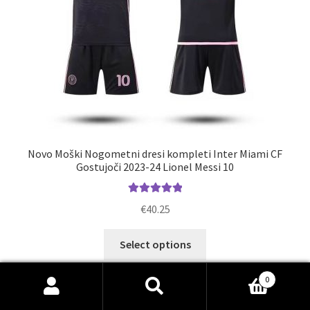
izdelka
Novo Moški Nogometni dresi kompleti Inter Miami CF
Gostujoči 2023-24 Lionel Messi 10
Ocenjeno
€
40.25
5.00
od 5
Ta
Select options
izdelek
ima
0
več
Išči:
Iskanje
različic.