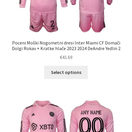
Poceni Moški Nogometni dresi Inter Miami CF Domači
Dolgi Rokav + Kratke hlače 2023 2024 DeAndre Yedlin 2
€
41.69
Ta
Select options
izdelek
ima
več
različic.
Možnosti
lahko
izberete
na