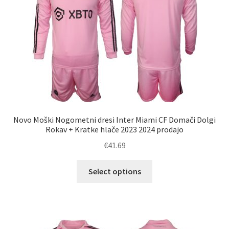
Novo Moški Nogometni dresi Inter Miami CF Domači Dolgi
Rokav + Kratke hlače 2023 2024 prodajo
€
41.69
Ta
Select options
izdelek
ima
več
različic.