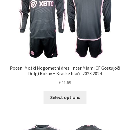
izberete
na
strani
izdelka
Poceni Moški Nogometni dresi Inter Miami CF Gostujoči
Dolgi Rokav + Kratke hlače 2023 2024
€
41.69
Ta
Select options
izdelek
ima
več
različic.