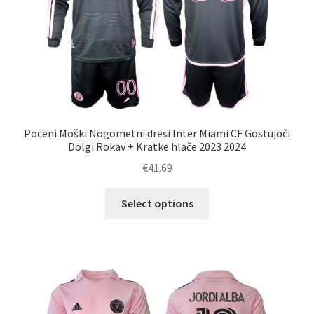
strani
izdelka
Poceni Moški Nogometni dresi Inter Miami CF Gostujoči
Dolgi Rokav + Kratke hlače 2023 2024
€
41.69
Ta
Select options
izdelek
ima
več
različic.
Možnosti
lahko