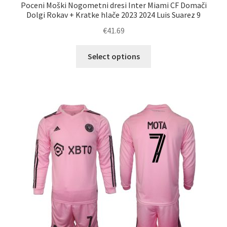
Poceni Moški Nogometni dresi Inter Miami CF Domači
Dolgi Rokav + Kratke hlače 2023 2024 Luis Suarez 9
€
41.69
Ta
Select options
izdelek
ima
več
različic.
Možnosti
lahko
izberete
na
strani
izdelka