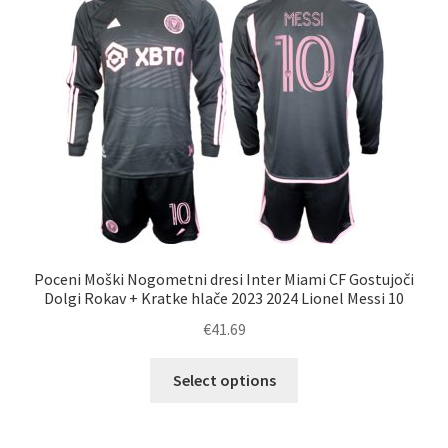
Možnosti
lahko
izberete
na
strani
izdelka
Poceni Moški Nogometni dresi Inter Miami CF Gostujoči
Dolgi Rokav + Kratke hlače 2023 2024 Lionel Messi 10
€
41.69
Ta
Select options
izdelek
ima
več