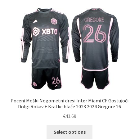
različic.
Možnosti
lahko
izberete
na
strani
izdelka
Poceni Moški Nogometni dresi Inter Miami CF Gostujoči
Dolgi Rokav + Kratke hlače 2023 2024 Gregore 26
€
41.69
Ta
Select options
izdelek