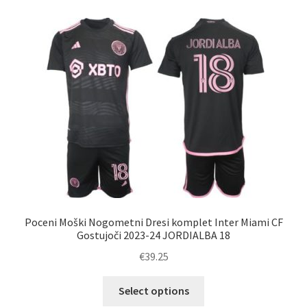
različic.
Možnosti
lahko
izberete
na
strani
izdelka
Poceni Moški Nogometni Dresi komplet Inter Miami CF
Gostujoči 2023-24 JORDIALBA 18
€
39.25
Ta
Select options
izdelek