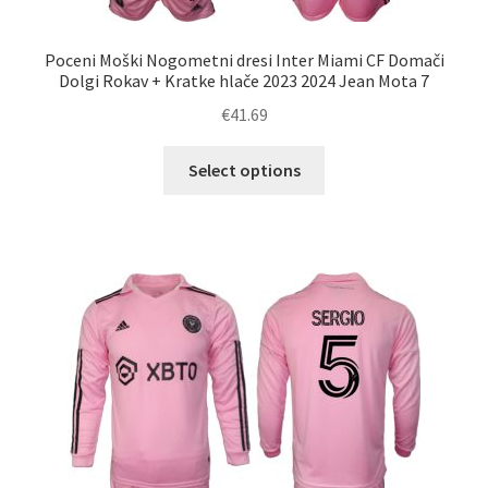
Poceni Moški Nogometni dresi Inter Miami CF Domači
Dolgi Rokav + Kratke hlače 2023 2024 Jean Mota 7
€
41.69
Ta
Select options
izdelek
ima
več
različic.
Možnosti
lahko
izberete
na
strani
izdelka