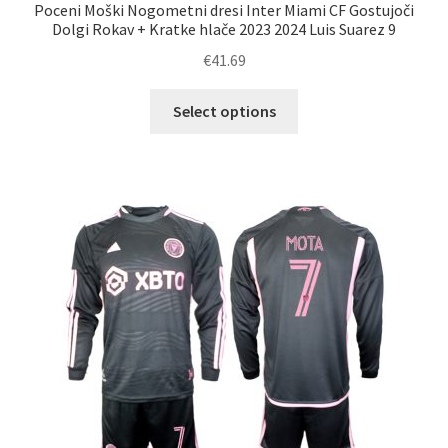
Poceni Moški Nogometni dresi Inter Miami CF Gostujoči
Dolgi Rokav + Kratke hlače 2023 2024 Luis Suarez 9
€
41.69
Ta
Select options
izdelek
ima
več
različic.
Možnosti
lahko
izberete
na
strani
izdelka