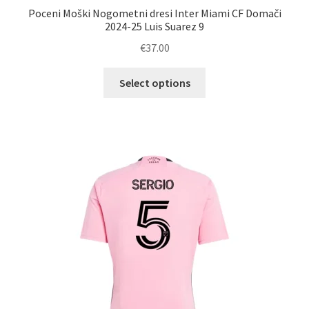
Poceni Moški Nogometni dresi Inter Miami CF Domači
2024-25 Luis Suarez 9
€
37.00
Ta
Select options
izdelek
ima
več
različic.
Možnosti
lahko
izberete
na
strani
izdelka