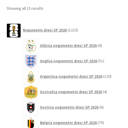
lahko
Sorted
Showing all 15 results
izberete
by
na
latest
1223
strani
Nogometni dresi SP 2026
1223
izdelkov
izdelka
6
Alžirija nogometni dresi SP 2026
6
izdelkov
51
Anglija nogometni dresi SP 2026
51
izdelkov
120
Argentina nogometni dresi SP 2026
120
izdelkov
4
Avstralija nogometni dresi SP 2026
4
izdelki
6
Avstrija nogometni dresi SP 2026
6
izdelkov
75
Belgija nogometni dresi SP 2026
75
izdelkov