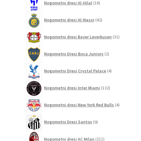
Nogometni dresi Al-Hilal
16
izdelkov
42
Nogometni dresi Al-Nassr
42
izdelkov
31
Nogometni dresi Bayer Leverkusen
31
izdelkov
2
Nogometni Dresi Boca Juniors
2
izdelka
4
Nogometni Dresi Crystal Palace
4
izdelki
132
Nogometni dresi Inter Miami
132
izdelkov
4
Nogometni dresi New York Red Bulls
4
izdelki
9
Nogometni Dresi Santos
9
izdelkov
211
Nogometni dresi AC Milan
211