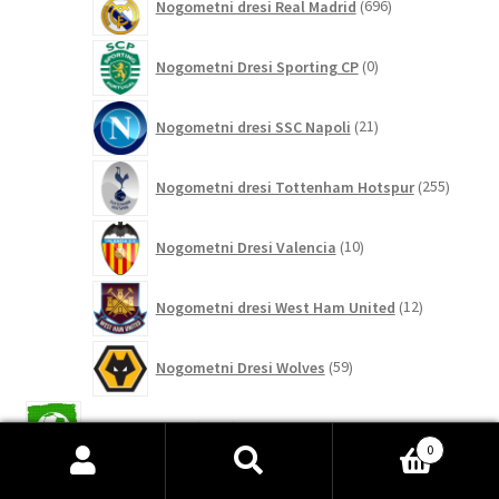
Nogometni dresi Real Madrid
696
izdelkov
0
Nogometni Dresi Sporting CP
0
izdelkov
21
Nogometni dresi SSC Napoli
21
izdelkov
255
Nogometni dresi Tottenham Hotspur
255
izdelko
10
Nogometni Dresi Valencia
10
izdelkov
12
Nogometni dresi West Ham United
12
izdelkov
59
Nogometni Dresi Wolves
59
izdelkov
2042
Reprezentance
2042
izdelkov
0
26
Išči:
Iskanje
Dresi Japonska reprezentance
26
izdelkov