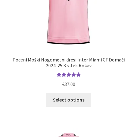
Poceni Moški Nogometni dresi Inter Miami CF Domači
2024-25 Kratek Rokav
Ocenjeno
€
37.00
5.00
od 5
Ta
Select options
izdelek
ima
več
različic.
Možnosti