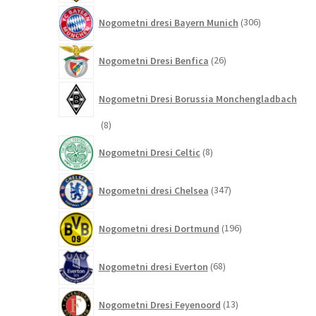
306
Nogometni dresi Bayern Munich
306
izdelkov
26
Nogometni Dresi Benfica
26
izdelkov
Nogometni Dresi Borussia Monchengladbach
8
8
izdelkov
8
Nogometni Dresi Celtic
8
izdelkov
347
Nogometni dresi Chelsea
347
izdelkov
196
Nogometni dresi Dortmund
196
izdelkov
68
Nogometni dresi Everton
68
izdelkov
13
Nogometni Dresi Feyenoord
13
izdelkov