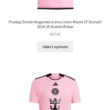
Prodaja Ženski Nogometni dresi Inter Miami CF Domači
2024-25 Kratek Rokav
€
37.00
Ta
Select options
izdelek
ima
več
različic.
Možnosti
lahko
izberete
na
strani
izdelka