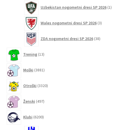
1
Uzbekistan nogometni dresi SP 2026
1
izdelek
3
Wales nogometni dresi SP 2026
3
izdelki
38
ZDA nogometni dresi SP 2026
38
izdelkov
13
Trening
13
izdelkov
3881
Moški
3881
izdelkov
3320
Otroški
3320
izdelkov
497
Ženski
497
izdelkov
6200
Klubi
6200
izdelkov
16