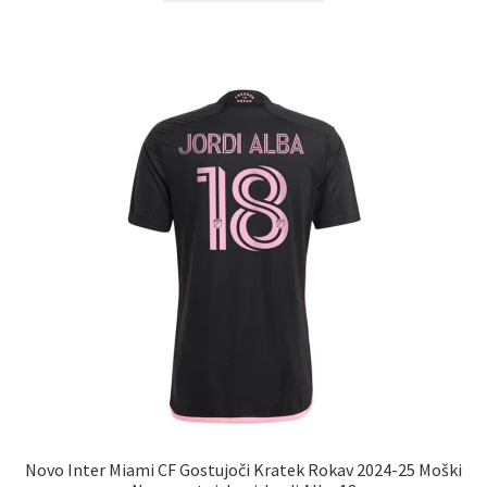
ima
več
različic.
Možnosti
lahko
izberete
na
strani
izdelka
Novo Inter Miami CF Gostujoči Kratek Rokav 2024-25 Moški