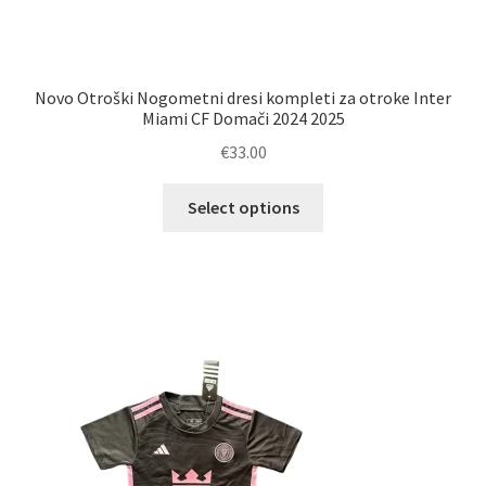
Novo Otroški Nogometni dresi kompleti za otroke Inter
Miami CF Domači 2024 2025
€
33.00
Ta
Select options
izdelek
ima
več
različic.
Možnosti
lahko
izberete
na
strani
izdelka