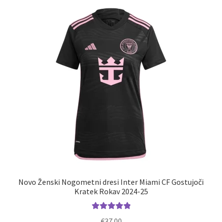
različic.
Možnosti
lahko
izberete
na
strani
izdelka
Novo Ženski Nogometni dresi Inter Miami CF Gostujoči
Kratek Rokav 2024-25
Ocenjeno
€
37.00