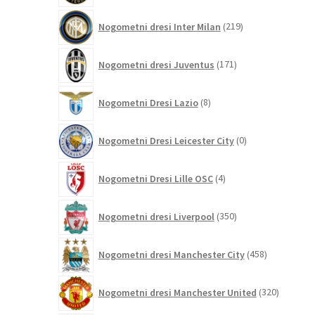
219
Nogometni dresi Inter Milan
219
izdelkov
171
Nogometni dresi Juventus
171
izdelkov
8
Nogometni Dresi Lazio
8
izdelkov
0
Nogometni Dresi Leicester City
0
izdelkov
4
Nogometni Dresi Lille OSC
4
izdelki
350
Nogometni dresi Liverpool
350
izdelkov
458
Nogometni dresi Manchester City
458
izdelkov
320
Nogometni dresi Manchester United
320
izdelkov