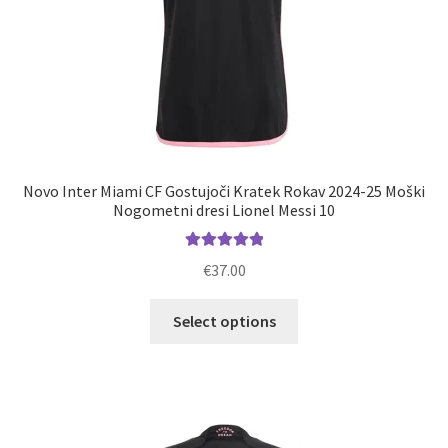
Novo Inter Miami CF Gostujoči Kratek Rokav 2024-25 Moški
Nogometni dresi Lionel Messi 10
Ocenjeno
€
37.00
5.00
od 5
Ta
Select options
izdelek
ima
več
različic.
Možnosti