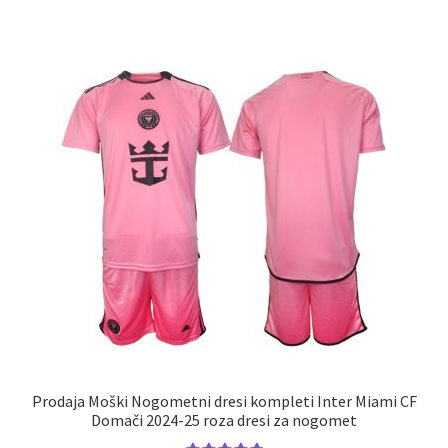
več
različic.
Možnosti
lahko
izberete
na
strani
izdelka
Prodaja Moški Nogometni dresi kompleti Inter Miami CF
Domači 2024-25 roza dresi za nogomet