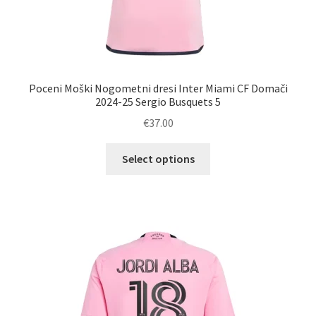
Poceni Moški Nogometni dresi Inter Miami CF Domači
2024-25 Sergio Busquets 5
€
37.00
Ta
Select options
izdelek
ima
več
različic.
Možnosti
lahko
izberete
na
strani