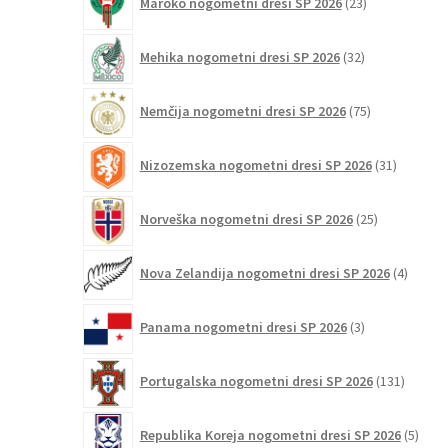
Maroko nogometni dresi SP 2026
23
izdelkov
32
Mehika nogometni dresi SP 2026
32
izdelkov
75
Nemčija nogometni dresi SP 2026
75
izdelkov
31
Nizozemska nogometni dresi SP 2026
31
izdelkov
25
Norveška nogometni dresi SP 2026
25
izdelkov
4
Nova Zelandija nogometni dresi SP 2026
4
izdelki
3
Panama nogometni dresi SP 2026
3
izdelki
131
Portugalska nogometni dresi SP 2026
131
izdelko
5
Republika Koreja nogometni dresi SP 2026
5
izdel