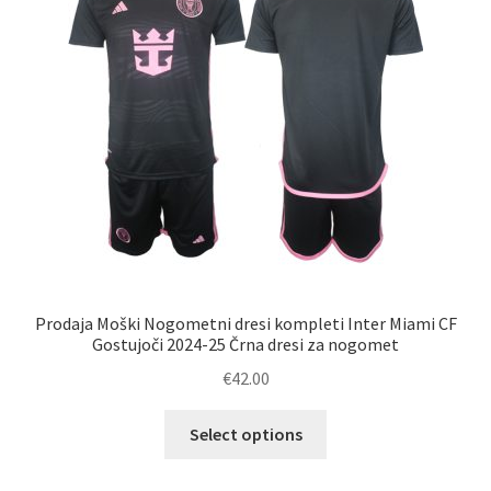
Prodaja Moški Nogometni dresi kompleti Inter Miami CF
Gostujoči 2024-25 Črna dresi za nogomet
€
42.00
Ta
Select options
izdelek
ima