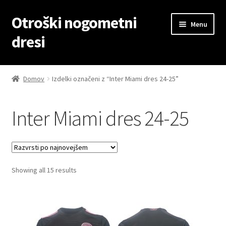
Otroški nogometni
Skip
Skip
Menu
to
to
dresi
navigation
content
Domov
Domov
Izdelki označeni z “Inter Miami dres 24-25”
Blog
Inter Miami dres 24-25
Kontaktiraj nas
Košarica
Sorted
Showing all 15 results
Moj račun
by
latest
Trgovina
Zaključek nakupa