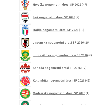
47
Hrvaška nogometni dresi SP 2026
47
izdelkov
2
Irak nogometni dresi SP 2026
2
izdelka
39
Italija nogometni dresi SP 2026
39
izdelkov
26
Japonska nogometni dresi SP 2026
26
izdelkov
6
Južna Afrika nogometni dresi SP 2026
6
izdelkov
12
Kanada nogometni dresi SP 2026
12
izdelkov
47
Kolumbija nogometni dresi SP 2026
47
izdelkov
1
Madžarska nogometni dresi SP 2026
1
izdelek
23