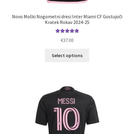
Novo Moški Nogometni dresi Inter Miami CF Gostujoči
Kratek Rokav 2024-25
Ocenjeno
€
37.00
5.00
od 5
Ta
Select options
izdelek
ima
več
različic.
Možnosti
lahko
izberete
na
strani
izdelka