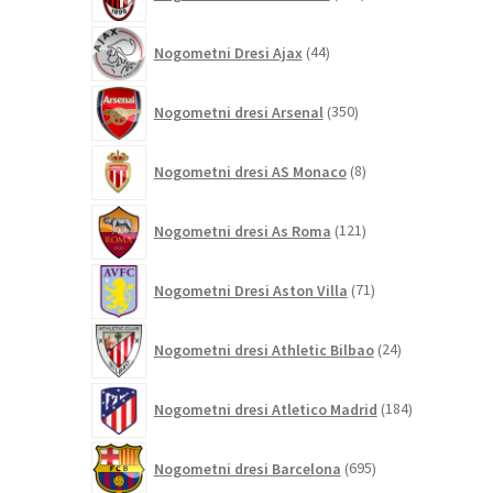
izdelkov
44
Nogometni Dresi Ajax
44
izdelkov
350
Nogometni dresi Arsenal
350
izdelkov
8
Nogometni dresi AS Monaco
8
izdelkov
121
Nogometni dresi As Roma
121
izdelkov
71
Nogometni Dresi Aston Villa
71
izdelkov
24
Nogometni dresi Athletic Bilbao
24
izdelkov
184
Nogometni dresi Atletico Madrid
184
izdelkov
695
Nogometni dresi Barcelona
695
izdelkov