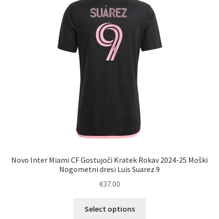
lahko
izberete
na
strani
izdelka
Novo Inter Miami CF Gostujoči Kratek Rokav 2024-25 Moški
Nogometni dresi Luis Suarez 9
€
37.00
Ta
Select options
izdelek