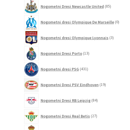
85
Nogometni Dresi Newcastle United
85
izdelkov
0
Nogometni dresi Olympique De Marseille
0
izdelk
3
Nogometni dresi Olympique Lyonnais
3
izdelki
13
Nogometni Dresi Porto
13
izdelkov
431
Nogometni dresi PSG
431
izdelkov
19
Nogometni Dresi PSV Eindhoven
19
izdelkov
84
Nogometni Dresi RB Leipzig
84
izdelkov
27
Nogometni Dresi Real Betis
27
izdelkov
696