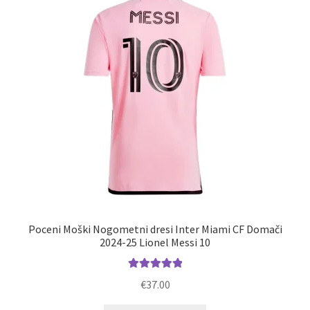
lahko
izberete
na
strani
izdelka
Poceni Moški Nogometni dresi Inter Miami CF Domači
2024-25 Lionel Messi 10
Ocenjeno
€
37.00
5.00
od 5