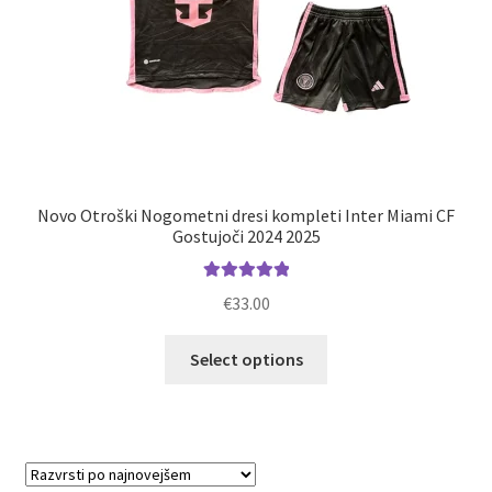
Novo Otroški Nogometni dresi kompleti Inter Miami CF
Gostujoči 2024 2025
Ocenjeno
€
33.00
5.00
od 5
Ta
Select options
izdelek
ima
več
različic.
Možnosti