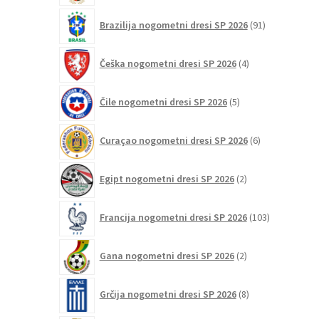
91
Brazilija nogometni dresi SP 2026
91
izdelkov
4
Češka nogometni dresi SP 2026
4
izdelki
5
Čile nogometni dresi SP 2026
5
izdelkov
6
Curaçao nogometni dresi SP 2026
6
izdelkov
2
Egipt nogometni dresi SP 2026
2
izdelka
103
Francija nogometni dresi SP 2026
103
izdelki
2
Gana nogometni dresi SP 2026
2
izdelka
8
Grčija nogometni dresi SP 2026
8
izdelkov