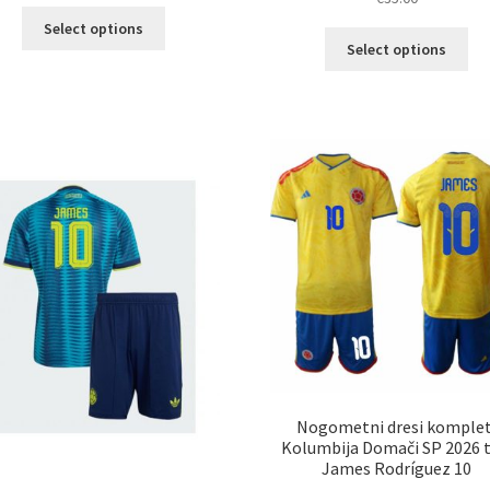
Ta
Select options
Ta
izdelek
Select options
izd
ima
im
več
ve
različic.
razl
Možnosti
Mož
lahko
lah
izberete
izb
na
na
strani
str
izdelka
izd
Nogometni dresi komplet
Kolumbija Domači SP 2026 t
James Rodríguez 10