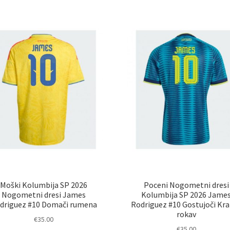
latest
Moški Kolumbija SP 2026
Poceni Nogometni dresi
Nogometni dresi James
Kolumbija SP 2026 Jame
driguez #10 Domači rumena
Rodriguez #10 Gostujoči Kr
rokav
€
35.00
€
35.00