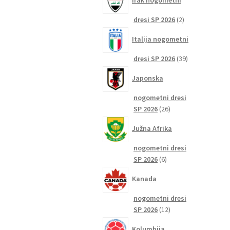
Irak nogometni
2
dresi SP 2026
2
izdelka
Italija nogometni
39
dresi SP 2026
39
izdelkov
Japonska
nogometni dresi
26
SP 2026
26
izdelkov
Južna Afrika
nogometni dresi
6
SP 2026
6
izdelkov
Kanada
nogometni dresi
12
SP 2026
12
izdelkov
Kolumbija