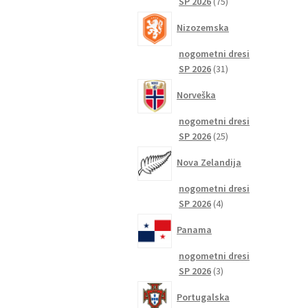
75
SP 2026
75
izdelkov
Nizozemska
nogometni dresi
31
SP 2026
31
izdelkov
Norveška
nogometni dresi
25
SP 2026
25
izdelkov
Nova Zelandija
nogometni dresi
4
SP 2026
4
izdelki
Panama
nogometni dresi
3
SP 2026
3
izdelki
Portugalska