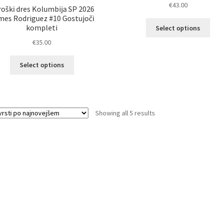
€
43.00
oški dres Kolumbija SP 2026
mes Rodriguez #10 Gostujoči
Ta
kompleti
Select options
izd
€
35.00
im
ve
Ta
Select options
razl
izdelek
Mož
ima
lah
več
izb
različic.
na
Sorted
Showing all 5 results
Možnosti
str
by
lahko
izd
latest
izberete
na
strani
izdelka