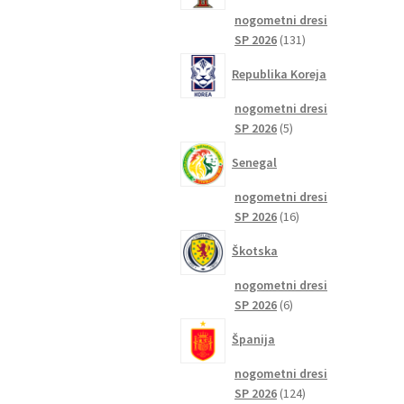
nogometni dresi
131
SP 2026
131
izdelkov
Republika Koreja
nogometni dresi
5
SP 2026
5
izdelkov
Senegal
nogometni dresi
16
SP 2026
16
izdelkov
Škotska
nogometni dresi
6
SP 2026
6
izdelkov
Španija
nogometni dresi
124
SP 2026
124