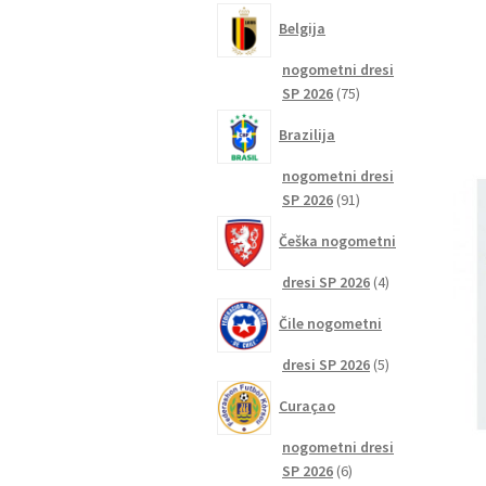
izdelkov
Belgija
nogometni dresi
75
SP 2026
75
izdelkov
Brazilija
nogometni dresi
91
SP 2026
91
izdelkov
Češka nogometni
4
dresi SP 2026
4
izdelki
Čile nogometni
5
dresi SP 2026
5
izdelkov
Curaçao
nogometni dresi
6
SP 2026
6