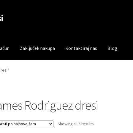
i
račun
Zaključek nakupa
Kontaktiraj nas
Blog
čun
Trgovina
Zaključek nakupa
resi”
ames Rodriguez dresi
Sorted
Showing all 5 results
by