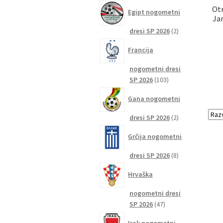
izdelkov
Otr
Egipt nogometni
Ja
2
dresi SP 2026
2
izdelka
Francija
nogometni dresi
103
SP 2026
103
izdelki
Gana nogometni
2
dresi SP 2026
2
izdelka
Grčija nogometni
8
dresi SP 2026
8
izdelkov
Hrvaška
nogometni dresi
47
SP 2026
47
izdelkov