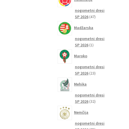
nogometni dresi
47
SP 2026
47
izdelkov
Madžarska
nogometni dresi
1
SP 2026
1
izdelek
Maroko
nogometni dresi
23
SP 2026
23
izdelkov
Mehika
nogometni dresi
32
SP 2026
32
izdelkov
Nemčija
nogometni dresi