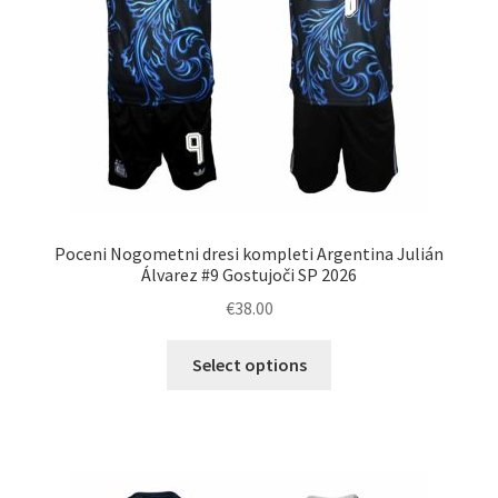
izdelka
Poceni Nogometni dresi kompleti Argentina Julián
Álvarez #9 Gostujoči SP 2026
€
38.00
Ta
Select options
izdelek
ima
več
različic.
Možnosti