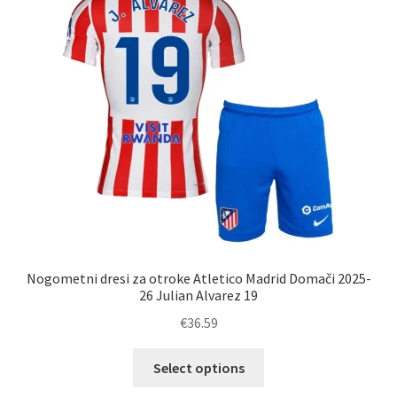
izberete
na
strani
izdelka
Nogometni dresi za otroke Atletico Madrid Domači 2025-
26 Julian Alvarez 19
€
36.59
Ta
Select options
izdelek