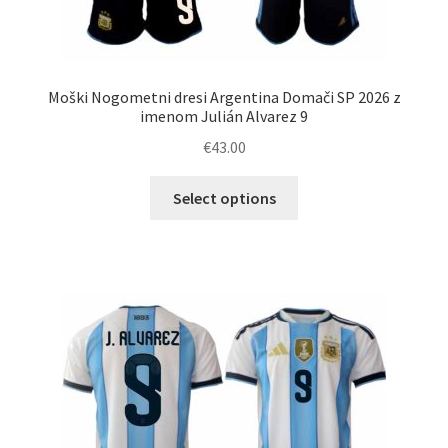
Moški Nogometni dresi Argentina Domači SP 2026 z
imenom Julián Alvarez 9
€
43.00
Ta
Select options
izdelek
ima
več
različic.
Možnosti
lahko
izberete
na
strani
izdelka