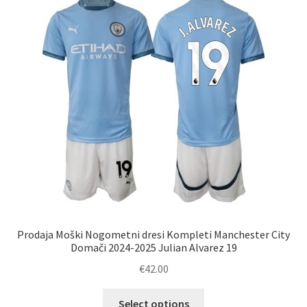
Možnosti
lahko
izberete
na
strani
izdelka
Prodaja Moški Nogometni dresi Kompleti Manchester City
Domači 2024-2025 Julian Alvarez 19
€
42.00
Ta
Select options