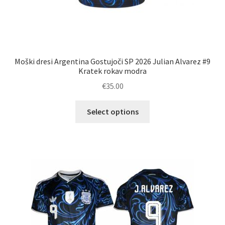
Moški dresi Argentina Gostujoči SP 2026 Julian Alvarez #9
Kratek rokav modra
€
35.00
Ta
Select options
izdelek
ima
več
različic.
Možnosti
lahko
izberete
na
strani