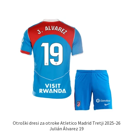
ima
več
različic.
Možnosti
lahko
izberete
na
strani
izdelka
Otroški dresi za otroke Atletico Madrid Tretji 2025-26
Julián Álvarez 19