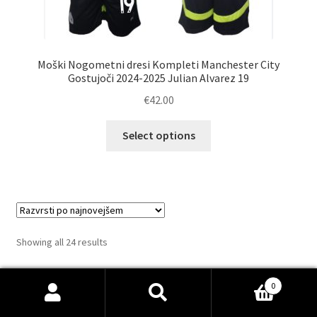
Moški Nogometni dresi Kompleti Manchester City
Gostujoči 2024-2025 Julian Alvarez 19
€
42.00
Ta
Select options
izdelek
ima
več
različic.
Možnosti
lahko
Sorted
Showing all 24 results
izberete
by
na
latest
1223
strani
0
Nogometni dresi SP 2026
1223
Išči:
Iskanje
izdelkov
izdelka