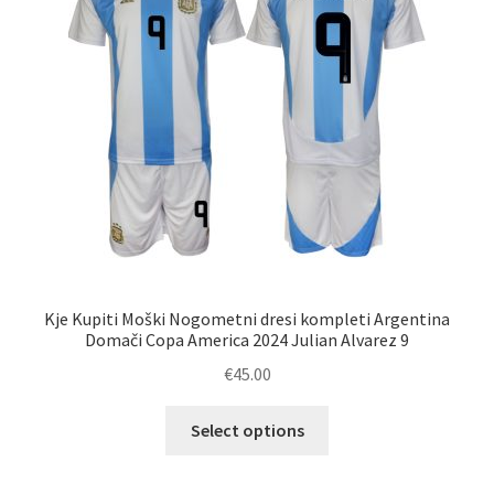
izberete
na
strani
izdelka
Kje Kupiti Moški Nogometni dresi kompleti Argentina
Domači Copa America 2024 Julian Alvarez 9
€
45.00
Ta
Select options
izdelek
ima