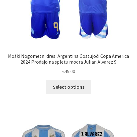
Moški Nogometni dresi Argentina Gostujoči Copa America
2024 Prodajo na spletu modra Julian Alvarez 9
€
45.00
Ta
Select options
izdelek
ima
več
različic.
Možnosti
lahko