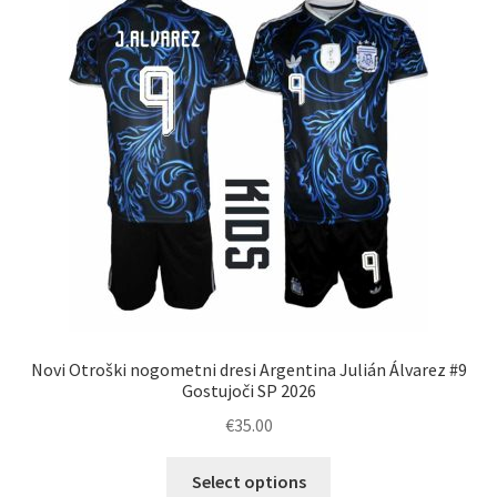
lahko
izberete
na
strani
izdelka
Novi Otroški nogometni dresi Argentina Julián Álvarez #9
Gostujoči SP 2026
€
35.00
Ta
Select options