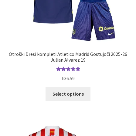
Otroški Dresi kompleti Atletico Madrid Gostujoči 2025-26
Julian Alvarez 19
Ocenjeno
€
36.59
5.00
od 5
Ta
Select options
izdelek
ima
več
različic.
Možnosti
lahko