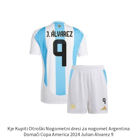
ima
več
različic.
Možnosti
lahko
izberete
na
strani
izdelka
Kje Kupiti Otroški Nogometni dresi za nogomet Argentina
Domači Copa America 2024 Julian Alvarez 9