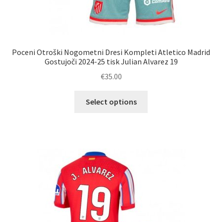
Poceni Otroški Nogometni Dresi Kompleti Atletico Madrid
Gostujoči 2024-25 tisk Julian Alvarez 19
€
35.00
Ta
Select options
izdelek
ima
več
različic.
Možnosti
lahko
izberete
na
strani
izdelka