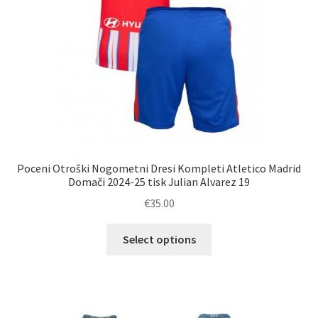
Poceni Otroški Nogometni Dresi Kompleti Atletico Madrid
Domači 2024-25 tisk Julian Alvarez 19
€
35.00
Ta
Select options
izdelek
ima
več
različic.