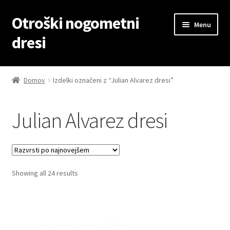
Otroški nogometni
Skip
Skip
Menu
to
to
dresi
navigation
content
Domov
Domov
Izdelki označeni z “Julian Alvarez dresi”
Blog
Julian Alvarez dresi
Kontaktiraj nas
Košarica
Sorted
Showing all 24 results
Moj račun
by
latest
Trgovina
Zaključek nakupa