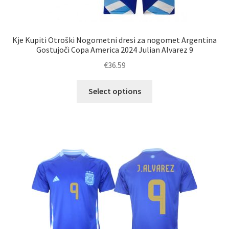
Kje Kupiti Otroški Nogometni dresi za nogomet Argentina
Gostujoči Copa America 2024 Julian Alvarez 9
€
36.59
Ta
Select options
izdelek
ima
več
različic.
Možnosti
lahko
izberete
na
strani
izdelka