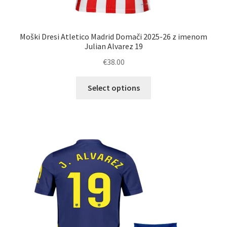
Moški Dresi Atletico Madrid Domači 2025-26 z imenom
Julian Alvarez 19
€
38.00
Ta
Select options
izdelek
ima
več
različic.
Možnosti
lahko
izberete
na
strani
izdelka