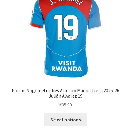
izberete
na
strani
izdelka
Poceni Nogometni dres Atletico Madrid Tretji 2025-26
Julián Álvarez 19
€
35.00
Ta
Select options
izdelek