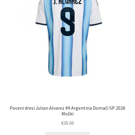
strani
izdelka
Poceni dresi Julian Alvarez #9 Argentina Domači SP 2026
Moški
€
35.00
Ta