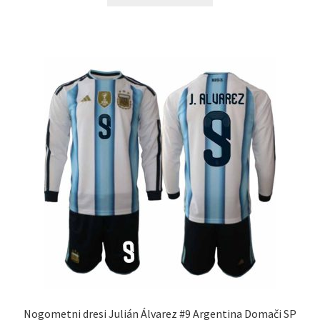
izdelek
ima
več
različic.
Možnosti
lahko
izberete
na
strani
izdelka
Nogometni dresi Julián Álvarez #9 Argentina Domači SP