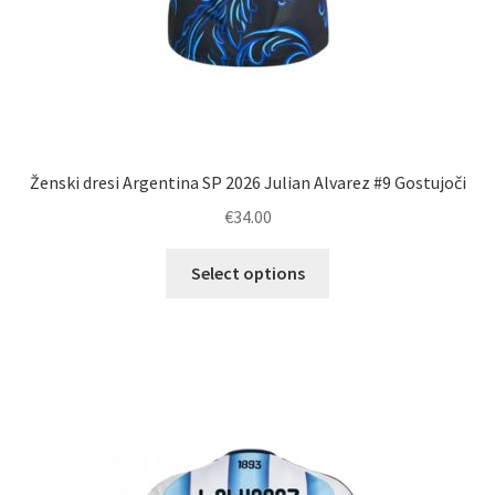
Ženski dresi Argentina SP 2026 Julian Alvarez #9 Gostujoči
€
34.00
Ta
Select options
izdelek
ima
več
različic.
Možnosti
lahko
izberete
na