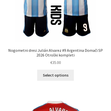
Nogometni dresi Julián Alvarez #9 Argentina Domači SP
2026 Otroški kompleti
€
35.00
Ta
Select options
izdelek
ima
več
različic.
Možnosti
lahko