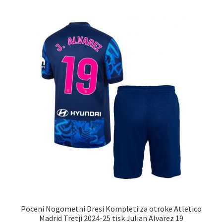
več
različic.
Možnosti
lahko
izberete
na
strani
izdelka
Poceni Nogometni Dresi Kompleti za otroke Atletico
Madrid Tretji 2024-25 tisk Julian Alvarez 19