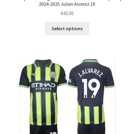
2024-2025 Julian Alvarez 19
€
42.00
Ta
Select options
izdelek
ima
več
različic.
Možnosti
lahko
izberete
na
strani
izdelka