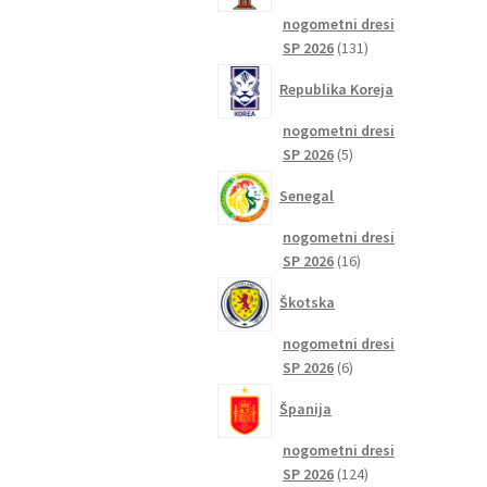
nogometni dresi
131
SP 2026
131
izdelkov
Republika Koreja
nogometni dresi
5
SP 2026
5
izdelkov
Senegal
nogometni dresi
16
SP 2026
16
izdelkov
Škotska
nogometni dresi
6
SP 2026
6
izdelkov
Španija
nogometni dresi
124
SP 2026
124