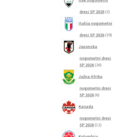
Irak nogometni
2
dresi SP 2026
2
izdelka
Italija nogometni
39
dresi SP 2026
39
izdelkov
Japonska
nogometni dresi
26
SP 2026
26
izdelkov
Južna Afrika
nogometni dresi
6
SP 2026
6
izdelkov
Kanada
nogometni dresi
12
SP 2026
12
izdelkov
Kolumbija