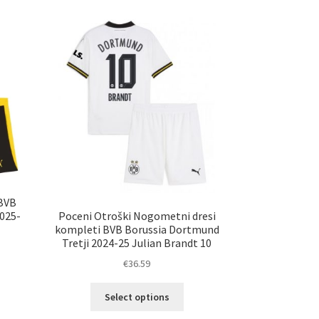
 BVB
Poceni Otroški Nogometni dresi
025-
kompleti BVB Borussia Dortmund
Tretji 2024-25 Julian Brandt 10
€
36.59
Ta
elek
Select options
izdelek
a