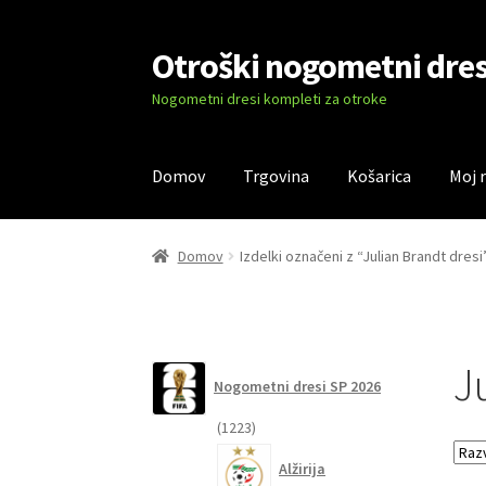
Otroški nogometni dres
Skip
Skip
to
to
Nogometni dresi kompleti za otroke
navigation
content
Domov
Trgovina
Košarica
Moj 
Domov
Blog
Kontaktiraj nas
Košarica
Moj ra
Domov
Izdelki označeni z “Julian Brandt dresi
J
Nogometni dresi SP 2026
1223
1223
izdelkov
Alžirija