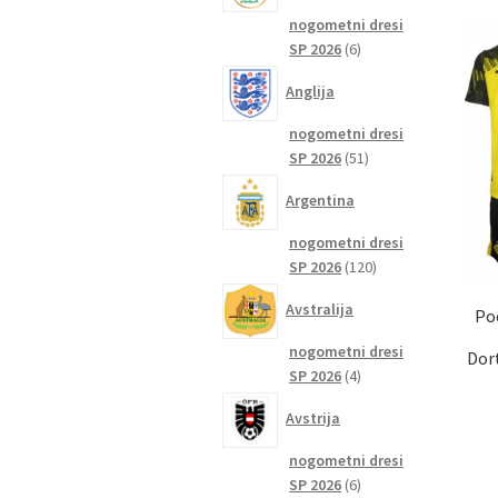
nogometni dresi
6
SP 2026
6
izdelkov
Anglija
nogometni dresi
51
SP 2026
51
izdelkov
Argentina
nogometni dresi
120
SP 2026
120
izdelkov
Avstralija
Po
nogometni dresi
Dor
4
SP 2026
4
izdelki
Avstrija
nogometni dresi
6
SP 2026
6