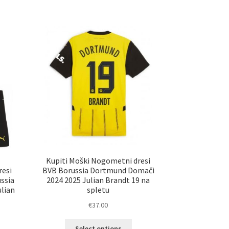
ima
č
več
ičic.
različic.
nosti
Možnosti
ko
lahko
erete
izberete
na
ani
strani
elka
izdelka
Kupiti Moški Nogometni dresi
resi
BVB Borussia Dortmund Domači
ssia
2024 2025 Julian Brandt 19 na
lian
spletu
€
37.00
Ta
Select options