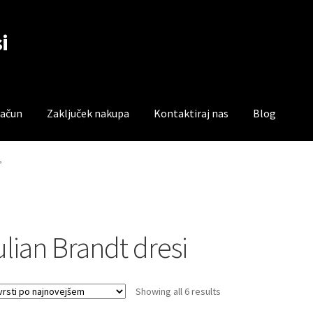
i
račun
Zaključek nakupa
Kontaktiraj nas
Blog
čun
Trgovina
Zaključek nakupa
”
ulian Brandt dresi
Sorted
Showing all 6 results
by