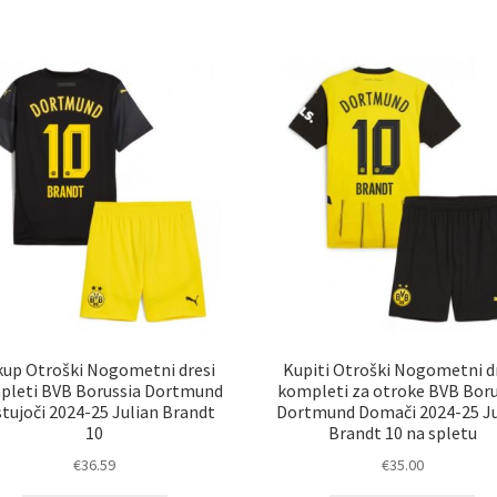
več
ve
različic.
razl
Možnosti
Mož
lahko
lah
izberete
izb
na
na
strani
str
izdelka
izd
up Otroški Nogometni dresi
Kupiti Otroški Nogometni d
pleti BVB Borussia Dortmund
kompleti za otroke BVB Boru
tujoči 2024-25 Julian Brandt
Dortmund Domači 2024-25 Ju
10
Brandt 10 na spletu
€
36.59
€
35.00