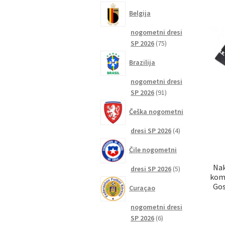
izdelkov
Belgija
nogometni dresi
75
SP 2026
75
izdelkov
Brazilija
nogometni dresi
91
SP 2026
91
izdelkov
Češka nogometni
4
dresi SP 2026
4
izdelki
Čile nogometni
Nak
5
dresi SP 2026
5
kom
izdelkov
Gos
Curaçao
nogometni dresi
6
SP 2026
6