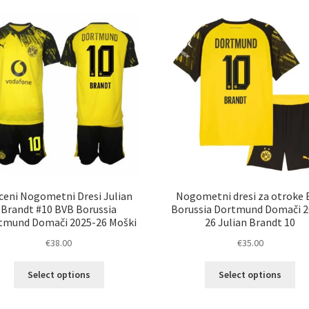
latest
ceni Nogometni Dresi Julian
Nogometni dresi za otroke
Brandt #10 BVB Borussia
Borussia Dortmund Domači 2
tmund Domači 2025-26 Moški
26 Julian Brandt 10
€
38.00
€
35.00
Ta
Ta
Select options
Select options
izdelek
izd
ima
im