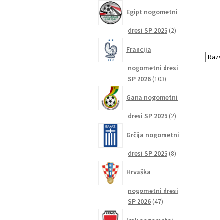
izdelkov
Egipt nogometni
2
dresi SP 2026
2
izdelka
Francija
nogometni dresi
103
SP 2026
103
izdelki
Gana nogometni
2
dresi SP 2026
2
izdelka
Grčija nogometni
8
dresi SP 2026
8
izdelkov
Hrvaška
nogometni dresi
47
SP 2026
47
izdelkov