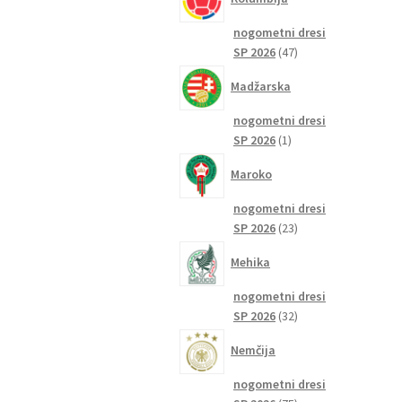
nogometni dresi
47
SP 2026
47
izdelkov
Madžarska
nogometni dresi
1
SP 2026
1
izdelek
Maroko
nogometni dresi
23
SP 2026
23
izdelkov
Mehika
nogometni dresi
32
SP 2026
32
izdelkov
Nemčija
nogometni dresi