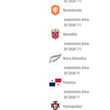
75
SP 2026
75
izdelkov
Nizozemska
nogometni dresi
31
SP 2026
31
izdelkov
Norveška
nogometni dresi
25
SP 2026
25
izdelkov
Nova Zelandija
nogometni dresi
4
SP 2026
4
izdelki
Panama
nogometni dresi
3
SP 2026
3
izdelki
Portugalska