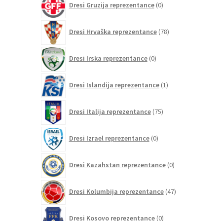
Dresi Gruzija reprezentance
0
izdelkov
78
Dresi Hrvaška reprezentance
78
izdelkov
0
Dresi Irska reprezentance
0
izdelkov
1
Dresi Islandija reprezentance
1
izdelek
75
Dresi Italija reprezentance
75
izdelkov
0
Dresi Izrael reprezentance
0
izdelkov
0
Dresi Kazahstan reprezentance
0
izdelkov
47
Dresi Kolumbija reprezentance
47
izdelkov
0
Dresi Kosovo reprezentance
0