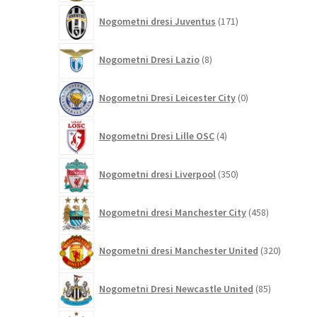
171
Nogometni dresi Juventus
171
izdelkov
8
Nogometni Dresi Lazio
8
izdelkov
0
Nogometni Dresi Leicester City
0
izdelkov
4
Nogometni Dresi Lille OSC
4
izdelki
350
Nogometni dresi Liverpool
350
izdelkov
458
Nogometni dresi Manchester City
458
izdelkov
320
Nogometni dresi Manchester United
320
izdelkov
85
Nogometni Dresi Newcastle United
85
izdelkov