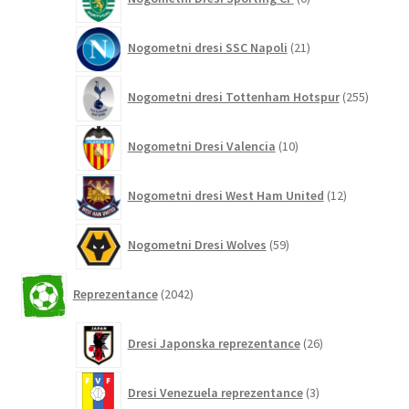
izdelkov
21
Nogometni dresi SSC Napoli
21
izdelkov
255
Nogometni dresi Tottenham Hotspur
255
izdelko
10
Nogometni Dresi Valencia
10
izdelkov
12
Nogometni dresi West Ham United
12
izdelkov
59
Nogometni Dresi Wolves
59
izdelkov
2042
Reprezentance
2042
izdelkov
26
Dresi Japonska reprezentance
26
izdelkov
3
Dresi Venezuela reprezentance
3
izdelki