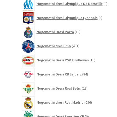
0
Nogometni dresi Olympique De Marseille
0
izdelk
3
Nogometni dresi Olympique Lyonnais
3
izdelki
13
Nogometni Dresi Porto
13
izdelkov
431
Nogometni dresi PSG
431
izdelkov
19
Nogometni Dresi PSV Eindhoven
19
izdelkov
84
Nogometni Dresi RB Leipzig
84
izdelkov
27
Nogometni Dresi Real Betis
27
izdelkov
696
Nogometni dresi Real Madrid
696
izdelkov
0
Nogometni Dresi Sporting CP
0