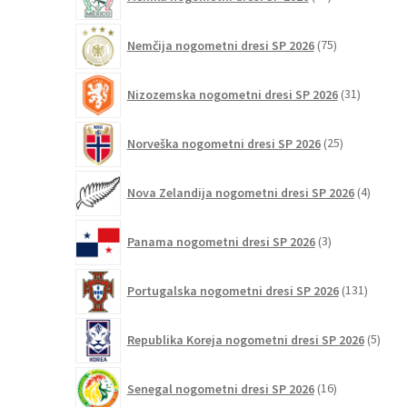
izdelkov
75
Nemčija nogometni dresi SP 2026
75
izdelkov
31
Nizozemska nogometni dresi SP 2026
31
izdelkov
25
Norveška nogometni dresi SP 2026
25
izdelkov
4
Nova Zelandija nogometni dresi SP 2026
4
izdelki
3
Panama nogometni dresi SP 2026
3
izdelki
131
Portugalska nogometni dresi SP 2026
131
izdelko
5
Republika Koreja nogometni dresi SP 2026
5
izdel
16
Senegal nogometni dresi SP 2026
16
izdelkov