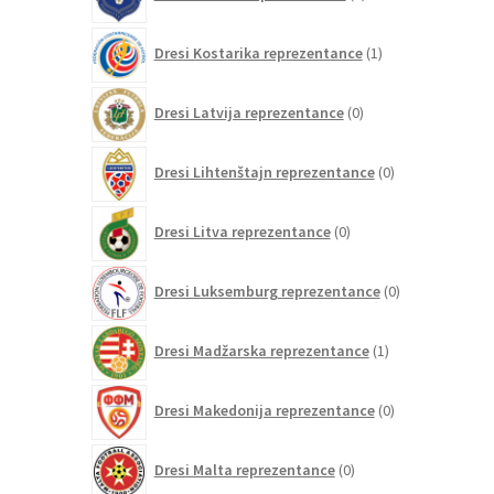
izdelkov
1
Dresi Kostarika reprezentance
1
izdelek
0
Dresi Latvija reprezentance
0
izdelkov
0
Dresi Lihtenštajn reprezentance
0
izdelkov
0
Dresi Litva reprezentance
0
izdelkov
0
Dresi Luksemburg reprezentance
0
izdelkov
1
Dresi Madžarska reprezentance
1
izdelek
0
Dresi Makedonija reprezentance
0
izdelkov
0
Dresi Malta reprezentance
0
izdelkov