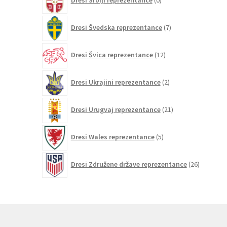
Dresi Srbiji reprezentance
0
izdelkov
7
Dresi Švedska reprezentance
7
izdelkov
12
Dresi Švica reprezentance
12
izdelkov
2
Dresi Ukrajini reprezentance
2
izdelka
21
Dresi Urugvaj reprezentance
21
izdelkov
5
Dresi Wales reprezentance
5
izdelkov
26
Dresi Združene države reprezentance
26
izdelkov