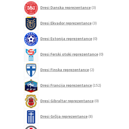
3
Dresi Danska reprezentance
3
izdelki
3
Dresi Ekvador reprezentance
3
izdelki
0
Dresi Estonija reprezentance
0
izdelkov
0
Dresi Ferski otoki reprezentance
0
izdelkov
2
Dresi Finska reprezentance
2
izdelka
152
Dresi Francija reprezentance
152
izdelkov
0
Dresi Gibraltar reprezentance
0
izdelkov
8
Dresi Grčija reprezentance
8
izdelkov
0