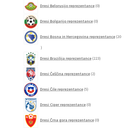
0
Dresi Belorusijo reprezentance
0
izdelkov
0
Dresi Bolgarijo reprezentance
0
izdelkov
Dresi Bosna in Hercegovina reprezentance
20
20
izdelkov
223
Dresi Brazilija reprezentance
223
izdelkov
2
Dresi Češčina reprezentance
2
izdelka
5
Dresi Čile reprezentance
5
izdelkov
0
Dresi Ciper reprezentance
0
izdelkov
0
Dresi Črna gora reprezentance
0
izdelkov