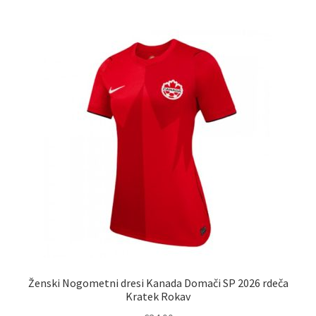
več
različic.
Možnosti
lahko
izberete
na
strani
izdelka
Ženski Nogometni dresi Kanada Domači SP 2026 rdeča
Kratek Rokav