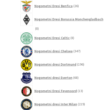
26
Nogometni Dresi Benfica
26
izdelkov
Nogometni Dresi Borussia Monchengladbach
8
8
izdelkov
8
Nogometni Dresi Celtic
8
izdelkov
347
Nogometni dresi Chelsea
347
izdelkov
196
Nogometni dresi Dortmund
196
izdelkov
68
Nogometni dresi Everton
68
izdelkov
13
Nogometni Dresi Feyenoord
13
izdelkov
219
Nogometni dresi Inter Milan
219
izdelkov