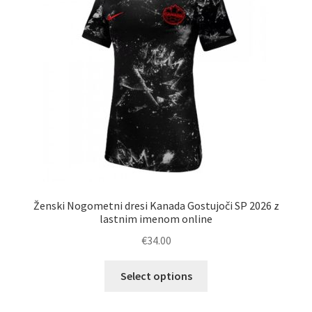
Ženski Nogometni dresi Kanada Gostujoči SP 2026 z
lastnim imenom online
€
34.00
Ta
Select options
izdelek
ima