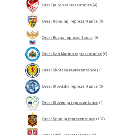
4
Dresi puran reprezentance
4
izdelki
0
Dresi Romuniji reprezentance
0
izdelkov
0
Dresi Rusija reprezentance
0
izdelkov
0
Dresi San Marino reprezentance
0
izdelkov
3
Dresi Škotska reprezentance
3
izdelki
0
Dresi Slovaška reprezentance
0
izdelkov
2
Dresi Slovenija reprezentance
2
izdelka
197
Dresi Španija reprezentance
197
izdelkov
0