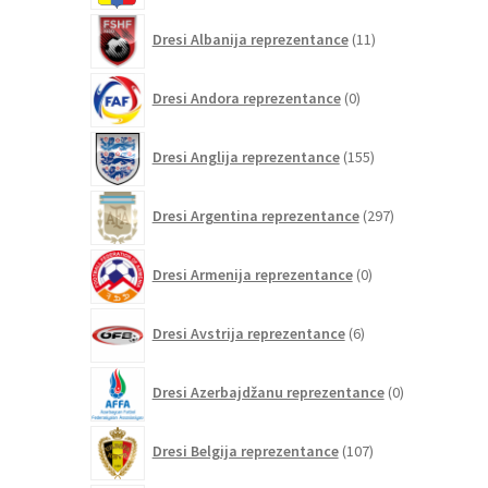
11
Dresi Albanija reprezentance
11
izdelkov
0
Dresi Andora reprezentance
0
izdelkov
155
Dresi Anglija reprezentance
155
izdelkov
297
Dresi Argentina reprezentance
297
izdelkov
0
Dresi Armenija reprezentance
0
izdelkov
6
Dresi Avstrija reprezentance
6
izdelkov
0
Dresi Azerbajdžanu reprezentance
0
izdelkov
107
Dresi Belgija reprezentance
107
izdelkov