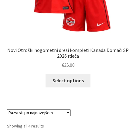
Novi Otroški nogometni dresi kompleti Kanada Domači SP
2026 rdeča
€
35.00
Ta
Select options
izdelek
ima
več
različic.
Možnosti
lahko
Sorted
Showing all 4 results
izberete
by