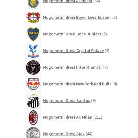
Nogometni dresi Al-Nassr
42
izdelkov
31
Nogometni dresi Bayer Leverkusen
31
izdelkov
2
Nogometni Dresi Boca Juniors
2
izdelka
4
Nogometni Dresi Crystal Palace
4
izdelki
132
Nogometni dresi Inter Miami
132
izdelkov
4
Nogometni dresi New York Red Bulls
4
izdelki
9
Nogometni Dresi Santos
9
izdelkov
211
Nogometni dresi AC Milan
211
izdelkov
44
Nogometni Dresi Ajax
44
izdelkov