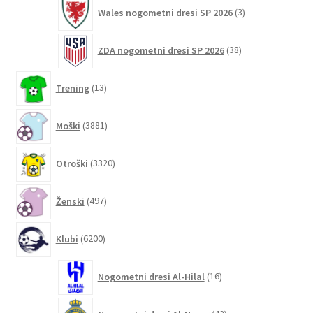
3
Wales nogometni dresi SP 2026
3
izdelki
38
ZDA nogometni dresi SP 2026
38
izdelkov
13
Trening
13
izdelkov
3881
Moški
3881
izdelkov
3320
Otroški
3320
izdelkov
497
Ženski
497
izdelkov
6200
Klubi
6200
izdelkov
16
Nogometni dresi Al-Hilal
16
izdelkov
42