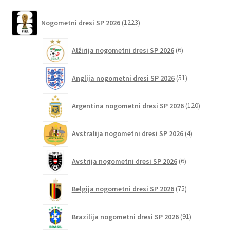
na
latest
1223
strani
Nogometni dresi SP 2026
1223
izdelkov
izdelka
6
Alžirija nogometni dresi SP 2026
6
izdelkov
51
Anglija nogometni dresi SP 2026
51
izdelkov
120
Argentina nogometni dresi SP 2026
120
izdelkov
4
Avstralija nogometni dresi SP 2026
4
izdelki
6
Avstrija nogometni dresi SP 2026
6
izdelkov
75
Belgija nogometni dresi SP 2026
75
izdelkov
91
Brazilija nogometni dresi SP 2026
91
izdelkov