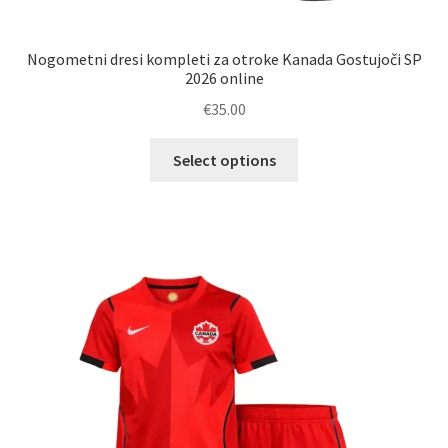
Nogometni dresi kompleti za otroke Kanada Gostujoči SP
2026 online
€
35.00
Ta
Select options
izdelek
ima
več
različic.
Možnosti
lahko
izberete
na
strani
izdelka