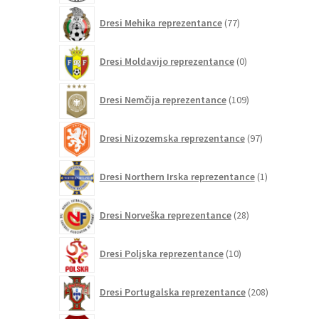
77
Dresi Mehika reprezentance
77
izdelkov
0
Dresi Moldavijo reprezentance
0
izdelkov
109
Dresi Nemčija reprezentance
109
izdelkov
97
Dresi Nizozemska reprezentance
97
izdelkov
1
Dresi Northern Irska reprezentance
1
izdelek
28
Dresi Norveška reprezentance
28
izdelkov
10
Dresi Poljska reprezentance
10
izdelkov
208
Dresi Portugalska reprezentance
208
izdelkov