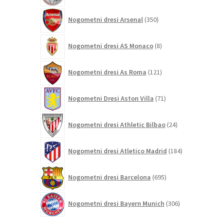
350
Nogometni dresi Arsenal
350
izdelkov
8
Nogometni dresi AS Monaco
8
izdelkov
121
Nogometni dresi As Roma
121
izdelkov
71
Nogometni Dresi Aston Villa
71
izdelkov
24
Nogometni dresi Athletic Bilbao
24
izdelkov
184
Nogometni dresi Atletico Madrid
184
izdelkov
695
Nogometni dresi Barcelona
695
izdelkov
306
Nogometni dresi Bayern Munich
306
izdelkov