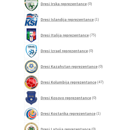
Dresi Irska reprezentance
0
izdelkov
1
Dresi Islandija reprezentance
1
izdelek
75
Dresi Italija reprezentance
75
izdelkov
0
Dresi Izrael reprezentance
0
izdelkov
0
Dresi Kazahstan reprezentance
0
izdelkov
47
Dresi Kolumbija reprezentance
47
izdelkov
0
Dresi Kosovo reprezentance
0
izdelkov
1
Dresi Kostarika reprezentance
1
izdelek
0
Dresi Latvija reprezentance
0