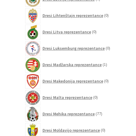
izdelkov
0
Dresi Lihtenštajn reprezentance
0
izdelkov
0
Dresi Litva reprezentance
0
izdelkov
0
Dresi Luksemburg reprezentance
0
izdelkov
1
Dresi Madžarska reprezentance
1
izdelek
0
Dresi Makedonija reprezentance
0
izdelkov
0
Dresi Malta reprezentance
0
izdelkov
77
Dresi Mehika reprezentance
77
izdelkov
0
Dresi Moldavijo reprezentance
0
izdelkov