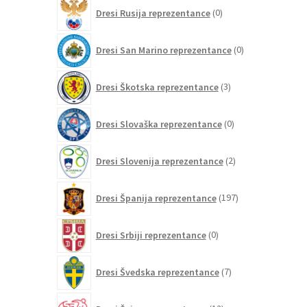
0
Dresi Rusija reprezentance
0
izdelkov
0
Dresi San Marino reprezentance
0
izdelkov
3
Dresi Škotska reprezentance
3
izdelki
0
Dresi Slovaška reprezentance
0
izdelkov
2
Dresi Slovenija reprezentance
2
izdelka
197
Dresi Španija reprezentance
197
izdelkov
0
Dresi Srbiji reprezentance
0
izdelkov
7
Dresi Švedska reprezentance
7
izdelkov
12