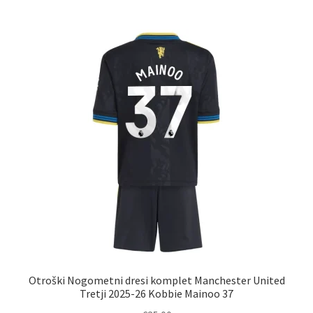
več
različic.
Možnosti
lahko
izberete
na
strani
izdelka
Otroški Nogometni dresi komplet Manchester United
Tretji 2025-26 Kobbie Mainoo 37