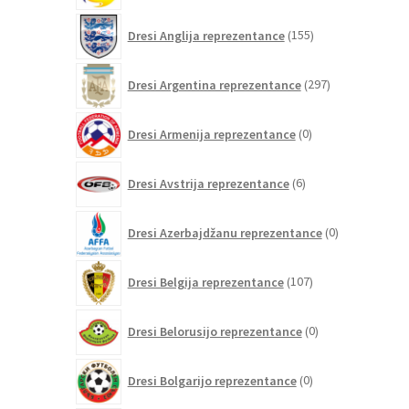
155
Dresi Anglija reprezentance
155
izdelkov
297
Dresi Argentina reprezentance
297
izdelkov
0
Dresi Armenija reprezentance
0
izdelkov
6
Dresi Avstrija reprezentance
6
izdelkov
0
Dresi Azerbajdžanu reprezentance
0
izdelkov
107
Dresi Belgija reprezentance
107
izdelkov
0
Dresi Belorusijo reprezentance
0
izdelkov
0
Dresi Bolgarijo reprezentance
0
izdelkov