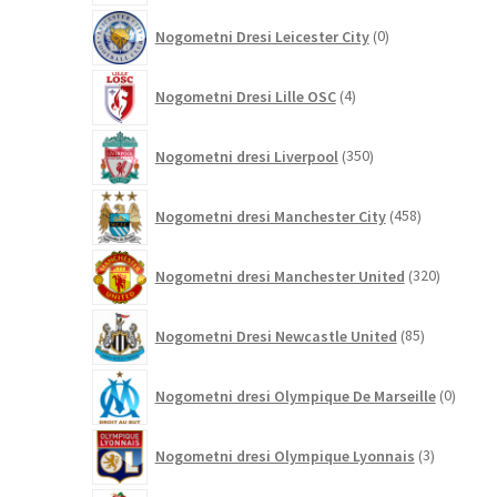
0
Nogometni Dresi Leicester City
0
izdelkov
4
Nogometni Dresi Lille OSC
4
izdelki
350
Nogometni dresi Liverpool
350
izdelkov
458
Nogometni dresi Manchester City
458
izdelkov
320
Nogometni dresi Manchester United
320
izdelkov
85
Nogometni Dresi Newcastle United
85
izdelkov
0
Nogometni dresi Olympique De Marseille
0
izdelk
3
Nogometni dresi Olympique Lyonnais
3
izdelki