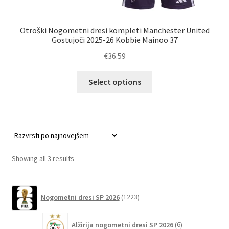
Otroški Nogometni dresi kompleti Manchester United
Gostujoči 2025-26 Kobbie Mainoo 37
€
36.59
Ta
Select options
izdelek
ima
več
različic.
Možnosti
lahko
Sorted
Showing all 3 results
izberete
by
na
latest
1223
strani
Nogometni dresi SP 2026
1223
izdelkov
izdelka
6
Alžirija nogometni dresi SP 2026
6