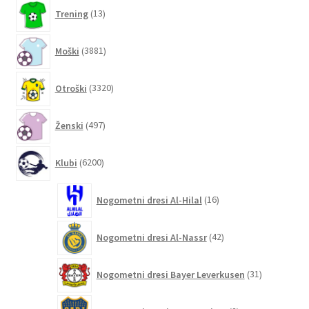
13
Trening
13
izdelkov
3881
Moški
3881
izdelkov
3320
Otroški
3320
izdelkov
497
Ženski
497
izdelkov
6200
Klubi
6200
izdelkov
16
Nogometni dresi Al-Hilal
16
izdelkov
42
Nogometni dresi Al-Nassr
42
izdelkov
31
Nogometni dresi Bayer Leverkusen
31
izdelkov
2