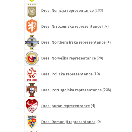
109
Dresi Nemčija reprezentance
109
izdelkov
97
Dresi Nizozemska reprezentance
97
izdelkov
1
Dresi Northern Irska reprezentance
1
izdelek
28
Dresi Norveška reprezentance
28
izdelkov
10
Dresi Poljska reprezentance
10
izdelkov
208
Dresi Portugalska reprezentance
208
izdelkov
4
Dresi puran reprezentance
4
izdelki
0
Dresi Romuniji reprezentance
0
izdelkov