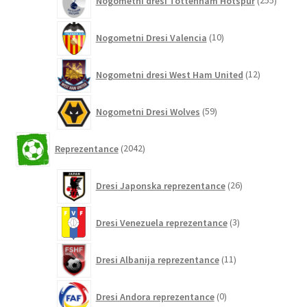
Nogometni dresi Tottenham Hotspur
255
izdelko
10
Nogometni Dresi Valencia
10
izdelkov
12
Nogometni dresi West Ham United
12
izdelkov
59
Nogometni Dresi Wolves
59
izdelkov
2042
Reprezentance
2042
izdelkov
26
Dresi Japonska reprezentance
26
izdelkov
3
Dresi Venezuela reprezentance
3
izdelki
11
Dresi Albanija reprezentance
11
izdelkov
0
Dresi Andora reprezentance
0
izdelkov