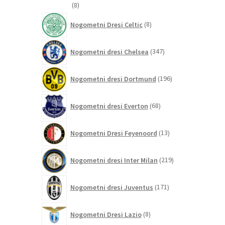
8
8
izdelkov
8
Nogometni Dresi Celtic
8
izdelkov
347
Nogometni dresi Chelsea
347
izdelkov
196
Nogometni dresi Dortmund
196
izdelkov
68
Nogometni dresi Everton
68
izdelkov
13
Nogometni Dresi Feyenoord
13
izdelkov
219
Nogometni dresi Inter Milan
219
izdelkov
171
Nogometni dresi Juventus
171
izdelkov
8
Nogometni Dresi Lazio
8
izdelkov