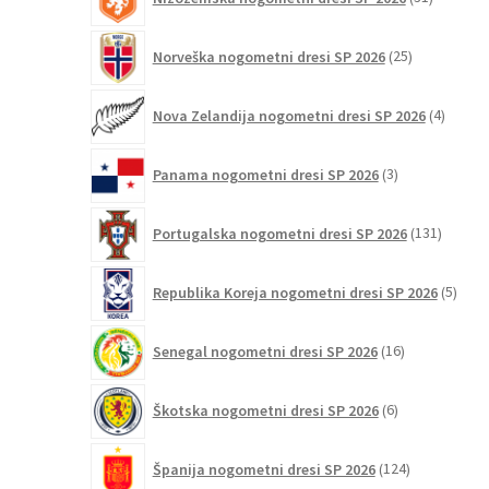
izdelkov
25
Norveška nogometni dresi SP 2026
25
izdelkov
4
Nova Zelandija nogometni dresi SP 2026
4
izdelki
3
Panama nogometni dresi SP 2026
3
izdelki
131
Portugalska nogometni dresi SP 2026
131
izdelko
5
Republika Koreja nogometni dresi SP 2026
5
izdel
16
Senegal nogometni dresi SP 2026
16
izdelkov
6
Škotska nogometni dresi SP 2026
6
izdelkov
124
Španija nogometni dresi SP 2026
124
izdelkov