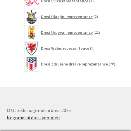
Dresi Švica reprezentance
12
izdelkov
2
Dresi Ukrajini reprezentance
2
izdelka
21
Dresi Urugvaj reprezentance
21
izdelkov
5
Dresi Wales reprezentance
5
izdelkov
26
Dresi Združene države reprezentance
26
izdelkov
© Otroški nogometni dresi 2026
Nogometni dresi kompleti
.