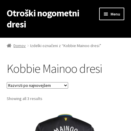
Otroški nogometni
Skip
Skip
Menu
to
to
dresi
navigation
content
Domov
Domov
Izdelki označeni z “Kobbie Mainoo dresi”
Blog
Kobbie Mainoo dresi
Kontaktiraj nas
Košarica
Sorted
Showing all 3 results
Moj račun
by
latest
Trgovina
Zaključek nakupa