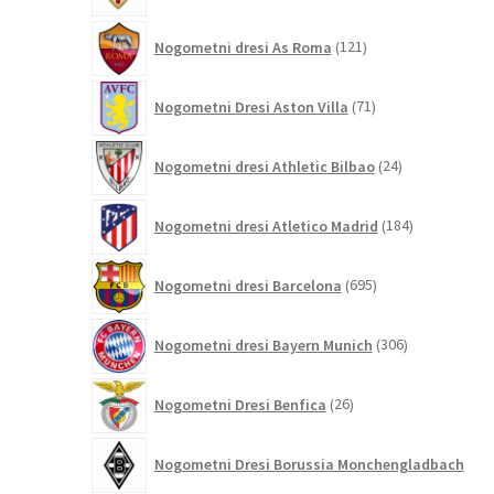
121
Nogometni dresi As Roma
121
izdelkov
71
Nogometni Dresi Aston Villa
71
izdelkov
24
Nogometni dresi Athletic Bilbao
24
izdelkov
184
Nogometni dresi Atletico Madrid
184
izdelkov
695
Nogometni dresi Barcelona
695
izdelkov
306
Nogometni dresi Bayern Munich
306
izdelkov
26
Nogometni Dresi Benfica
26
izdelkov
Nogometni Dresi Borussia Monchengladbach