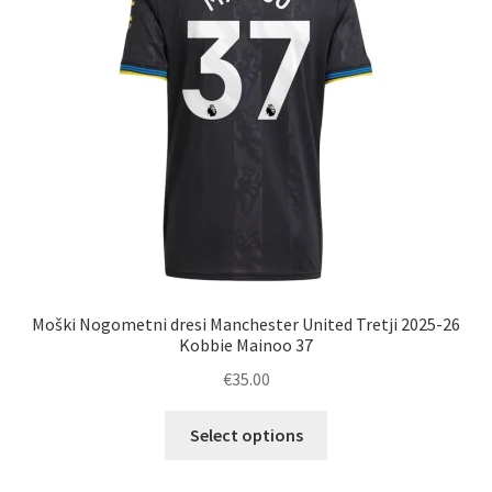
Moški Nogometni dresi Manchester United Tretji 2025-26
Kobbie Mainoo 37
€
35.00
Ta
Select options
izdelek
ima