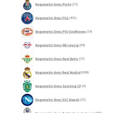
13
Nogometni Dresi Porto
13
izdelkov
431
Nogometni dresi PSG
431
izdelkov
19
Nogometni Dresi PSV Eindhoven
19
izdelkov
84
Nogometni Dresi RB Leipzig
84
izdelkov
27
Nogometni Dresi Real Betis
27
izdelkov
696
Nogometni dresi Real Madrid
696
izdelkov
0
Nogometni Dresi Sporting CP
0
izdelkov
21
Nogometni dresi SSC Napoli
21
izdelkov
255