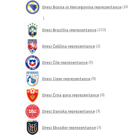
Dresi Bosna in Hercegovina reprezentance
20
20
izdelkov
223
Dresi Brazilija reprezentance
223
izdelkov
2
Dresi Češčina reprezentance
2
izdelka
5
Dresi Čile reprezentance
5
izdelkov
0
Dresi Ciper reprezentance
0
izdelkov
0
Dresi Črna gora reprezentance
0
izdelkov
3
Dresi Danska reprezentance
3
izdelki
3
Dresi Ekvador reprezentance
3
izdelki