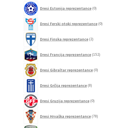
0
Dresi Estonija reprezentance
0
izdelkov
0
Dresi Ferski otoki reprezentance
0
izdelkov
2
Dresi Finska reprezentance
2
izdelka
152
Dresi Francija reprezentance
152
izdelkov
0
Dresi Gibraltar reprezentance
0
izdelkov
8
Dresi Grčija reprezentance
8
izdelkov
0
Dresi Gruzija reprezentance
0
izdelkov
78
Dresi Hrvaška reprezentance
78
izdelkov
0