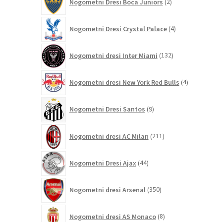
Nogometni Dresi Boca Juniors
2
izdelka
4
Nogometni Dresi Crystal Palace
4
izdelki
132
Nogometni dresi Inter Miami
132
izdelkov
4
Nogometni dresi New York Red Bulls
4
izdelki
9
Nogometni Dresi Santos
9
izdelkov
211
Nogometni dresi AC Milan
211
izdelkov
44
Nogometni Dresi Ajax
44
izdelkov
350
Nogometni dresi Arsenal
350
izdelkov
8
Nogometni dresi AS Monaco
8
izdelkov