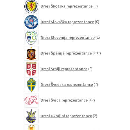
3
Dresi Škotska reprezentance
3
izdelki
0
Dresi Slovaška reprezentance
0
izdelkov
2
Dresi Slovenija reprezentance
2
izdelka
197
Dresi Španija reprezentance
197
izdelkov
0
Dresi Srbiji reprezentance
0
izdelkov
7
Dresi Švedska reprezentance
7
izdelkov
12
Dresi Švica reprezentance
12
izdelkov
2
Dresi Ukrajini reprezentance
2
izdelka
21