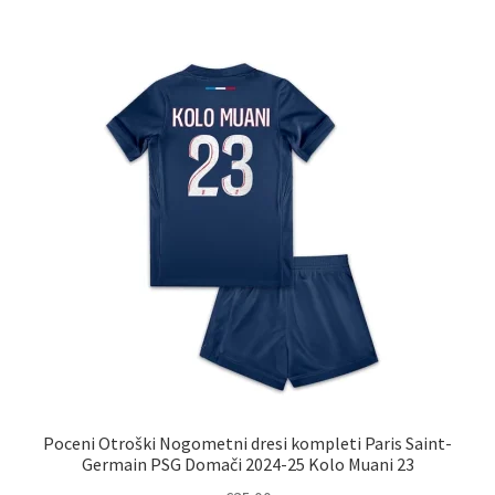
več
različic.
Možnosti
lahko
izberete
na
strani
izdelka
Poceni Otroški Nogometni dresi kompleti Paris Saint-
Germain PSG Domači 2024-25 Kolo Muani 23