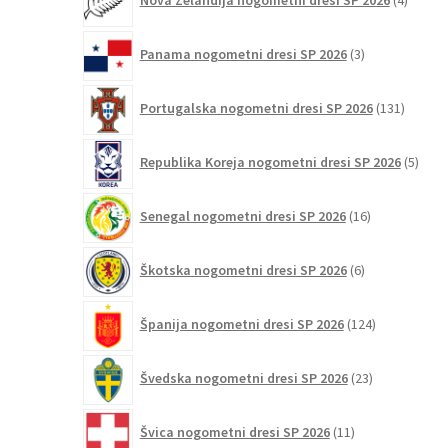
Nova Zelandija nogometni dresi SP 2026
4
izdelki
3
Panama nogometni dresi SP 2026
3
izdelki
131
Portugalska nogometni dresi SP 2026
131
izdelko
5
Republika Koreja nogometni dresi SP 2026
5
izdel
16
Senegal nogometni dresi SP 2026
16
izdelkov
6
Škotska nogometni dresi SP 2026
6
izdelkov
124
Španija nogometni dresi SP 2026
124
izdelkov
23
Švedska nogometni dresi SP 2026
23
izdelkov
11
Švica nogometni dresi SP 2026
11
izdelkov