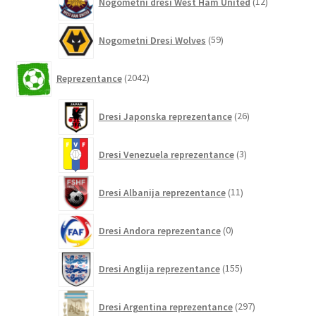
Nogometni dresi West Ham United
12
izdelkov
59
Nogometni Dresi Wolves
59
izdelkov
2042
Reprezentance
2042
izdelkov
26
Dresi Japonska reprezentance
26
izdelkov
3
Dresi Venezuela reprezentance
3
izdelki
11
Dresi Albanija reprezentance
11
izdelkov
0
Dresi Andora reprezentance
0
izdelkov
155
Dresi Anglija reprezentance
155
izdelkov
297
Dresi Argentina reprezentance
297
izdelkov