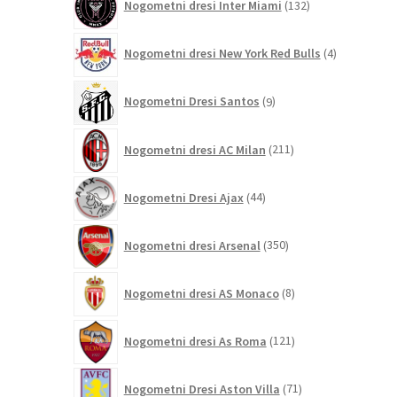
Nogometni dresi Inter Miami
132
izdelkov
4
Nogometni dresi New York Red Bulls
4
izdelki
9
Nogometni Dresi Santos
9
izdelkov
211
Nogometni dresi AC Milan
211
izdelkov
44
Nogometni Dresi Ajax
44
izdelkov
350
Nogometni dresi Arsenal
350
izdelkov
8
Nogometni dresi AS Monaco
8
izdelkov
121
Nogometni dresi As Roma
121
izdelkov
71
Nogometni Dresi Aston Villa
71
izdelkov