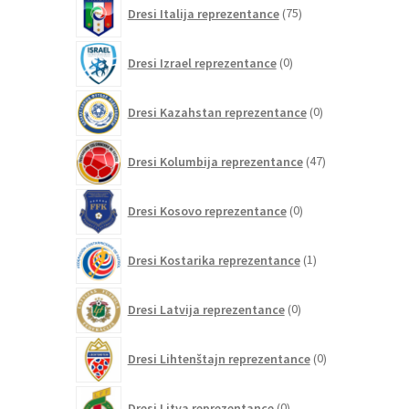
75
Dresi Italija reprezentance
75
izdelkov
0
Dresi Izrael reprezentance
0
izdelkov
0
Dresi Kazahstan reprezentance
0
izdelkov
47
Dresi Kolumbija reprezentance
47
izdelkov
0
Dresi Kosovo reprezentance
0
izdelkov
1
Dresi Kostarika reprezentance
1
izdelek
0
Dresi Latvija reprezentance
0
izdelkov
0
Dresi Lihtenštajn reprezentance
0
izdelkov
0
Dresi Litva reprezentance
0