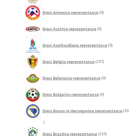
0
Dresi Armenija reprezentance
0
izdelkov
6
Dresi Avstrija reprezentance
6
izdelkov
0
Dresi Azerbajdžanu reprezentance
0
izdelkov
107
Dresi Belgija reprezentance
107
izdelkov
0
Dresi Belorusijo reprezentance
0
izdelkov
0
Dresi Bolgarijo reprezentance
0
izdelkov
Dresi Bosna in Hercegovina reprezentance
20
20
izdelkov
223
Dresi Brazilija reprezentance
223