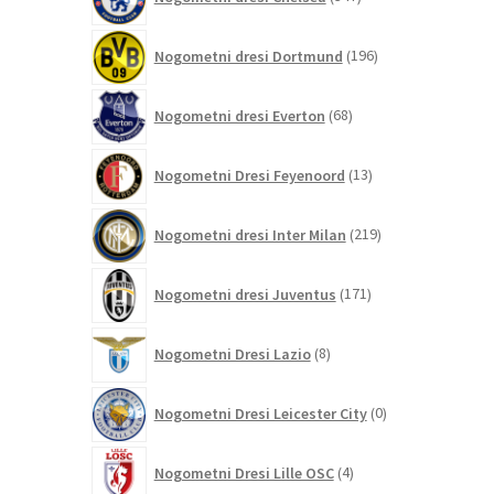
izdelkov
196
Nogometni dresi Dortmund
196
izdelkov
68
Nogometni dresi Everton
68
izdelkov
13
Nogometni Dresi Feyenoord
13
izdelkov
219
Nogometni dresi Inter Milan
219
izdelkov
171
Nogometni dresi Juventus
171
izdelkov
8
Nogometni Dresi Lazio
8
izdelkov
0
Nogometni Dresi Leicester City
0
izdelkov
4
Nogometni Dresi Lille OSC
4
izdelki