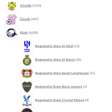
3320
Otroški
3320
izdelkov
497
Ženski
497
izdelkov
6200
Klubi
6200
izdelkov
16
Nogometni dresi Al-Hilal
16
izdelkov
42
Nogometni dresi Al-Nassr
42
izdelkov
31
Nogometni dresi Bayer Leverkusen
31
izdelkov
2
Nogometni Dresi Boca Juniors
2
izdelka
4
Nogometni Dresi Crystal Palace
4
izdelki
132