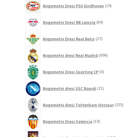
19
Nogometni Dresi PSV Eindhoven
19
izdelkov
84
Nogometni Dresi RB Leipzig
84
izdelkov
27
Nogometni Dresi Real Betis
27
izdelkov
696
Nogometni dresi Real Madrid
696
izdelkov
0
Nogometni Dresi Sporting CP
0
izdelkov
21
Nogometni dresi SSC Napoli
21
izdelkov
255
Nogometni dresi Tottenham Hotspur
255
izdelko
10
Nogometni Dresi Valencia
10
izdelkov
12