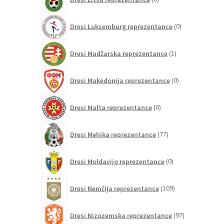
izdelkov
0
Dresi Luksemburg reprezentance
0
izdelkov
1
Dresi Madžarska reprezentance
1
izdelek
0
Dresi Makedonija reprezentance
0
izdelkov
0
Dresi Malta reprezentance
0
izdelkov
77
Dresi Mehika reprezentance
77
izdelkov
0
Dresi Moldavijo reprezentance
0
izdelkov
109
Dresi Nemčija reprezentance
109
izdelkov
97
Dresi Nizozemska reprezentance
97
izdelkov