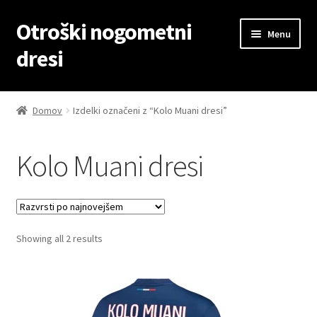
Otroški nogometni
Skip
Skip
Menu
to
to
dresi
navigation
content
Domov
Domov
Izdelki označeni z “Kolo Muani dresi”
Blog
Kolo Muani dresi
Kontaktiraj nas
Košarica
Sorted
Showing all 2 results
Moj račun
by
latest
Trgovina
Zaključek nakupa