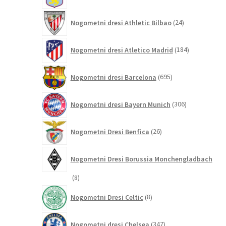
24
Nogometni dresi Athletic Bilbao
24
izdelkov
184
Nogometni dresi Atletico Madrid
184
izdelkov
695
Nogometni dresi Barcelona
695
izdelkov
306
Nogometni dresi Bayern Munich
306
izdelkov
26
Nogometni Dresi Benfica
26
izdelkov
Nogometni Dresi Borussia Monchengladbach
8
8
izdelkov
8
Nogometni Dresi Celtic
8
izdelkov
347
Nogometni dresi Chelsea
347