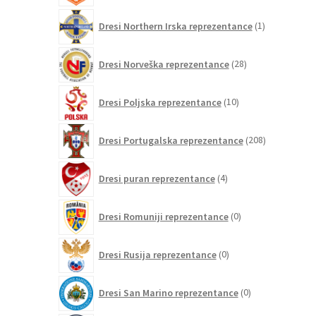
1
Dresi Northern Irska reprezentance
1
izdelek
28
Dresi Norveška reprezentance
28
izdelkov
10
Dresi Poljska reprezentance
10
izdelkov
208
Dresi Portugalska reprezentance
208
izdelkov
4
Dresi puran reprezentance
4
izdelki
0
Dresi Romuniji reprezentance
0
izdelkov
0
Dresi Rusija reprezentance
0
izdelkov
0
Dresi San Marino reprezentance
0
izdelkov