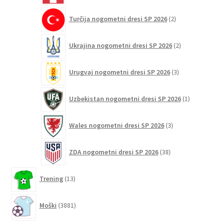
2
Turčija nogometni dresi SP 2026
2
izdelka
2
Ukrajina nogometni dresi SP 2026
2
izdelka
3
Urugvaj nogometni dresi SP 2026
3
izdelki
1
Uzbekistan nogometni dresi SP 2026
1
izdelek
3
Wales nogometni dresi SP 2026
3
izdelki
38
ZDA nogometni dresi SP 2026
38
izdelkov
13
Trening
13
izdelkov
3881
Moški
3881
izdelkov