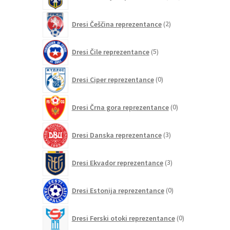
izdelkov
2
Dresi Češčina reprezentance
2
izdelka
5
Dresi Čile reprezentance
5
izdelkov
0
Dresi Ciper reprezentance
0
izdelkov
0
Dresi Črna gora reprezentance
0
izdelkov
3
Dresi Danska reprezentance
3
izdelki
3
Dresi Ekvador reprezentance
3
izdelki
0
Dresi Estonija reprezentance
0
izdelkov
0
Dresi Ferski otoki reprezentance
0
izdelkov