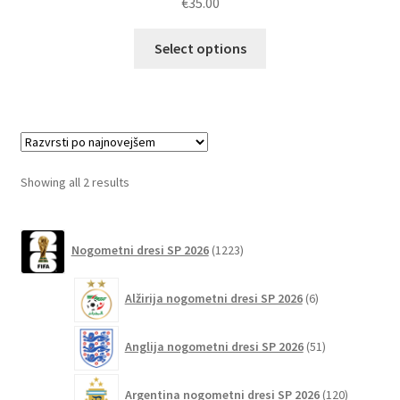
€
35.00
Ta
Select options
izdelek
ima
več
različic.
Možnosti
lahko
Sorted
Showing all 2 results
izberete
by
na
latest
1223
strani
Nogometni dresi SP 2026
1223
izdelkov
izdelka
6
Alžirija nogometni dresi SP 2026
6
izdelkov
51
Anglija nogometni dresi SP 2026
51
izdelkov
120
Argentina nogometni dresi SP 2026
120