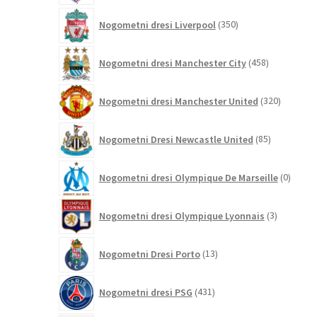
350
Nogometni dresi Liverpool
350
izdelkov
458
Nogometni dresi Manchester City
458
izdelkov
320
Nogometni dresi Manchester United
320
izdelkov
85
Nogometni Dresi Newcastle United
85
izdelkov
0
Nogometni dresi Olympique De Marseille
0
izdelk
3
Nogometni dresi Olympique Lyonnais
3
izdelki
13
Nogometni Dresi Porto
13
izdelkov
431
Nogometni dresi PSG
431
izdelkov