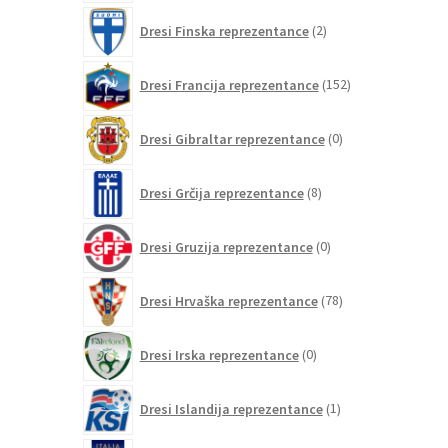
2
Dresi Finska reprezentance
2
izdelka
152
Dresi Francija reprezentance
152
izdelkov
0
Dresi Gibraltar reprezentance
0
izdelkov
8
Dresi Grčija reprezentance
8
izdelkov
0
Dresi Gruzija reprezentance
0
izdelkov
78
Dresi Hrvaška reprezentance
78
izdelkov
0
Dresi Irska reprezentance
0
izdelkov
1
Dresi Islandija reprezentance
1
izdelek