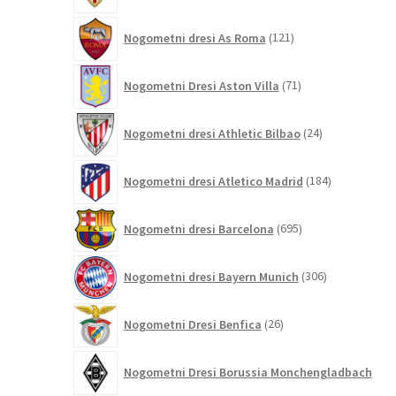
121
Nogometni dresi As Roma
121
izdelkov
71
Nogometni Dresi Aston Villa
71
izdelkov
24
Nogometni dresi Athletic Bilbao
24
izdelkov
184
Nogometni dresi Atletico Madrid
184
izdelkov
695
Nogometni dresi Barcelona
695
izdelkov
306
Nogometni dresi Bayern Munich
306
izdelkov
26
Nogometni Dresi Benfica
26
izdelkov
Nogometni Dresi Borussia Monchengladbach