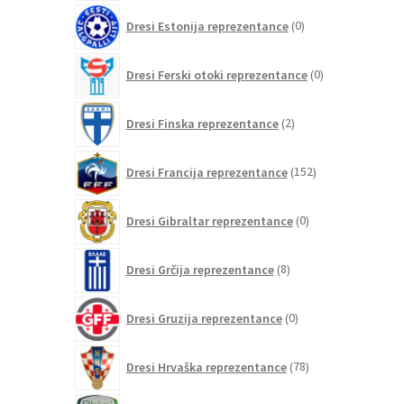
0
Dresi Estonija reprezentance
0
izdelkov
0
Dresi Ferski otoki reprezentance
0
izdelkov
2
Dresi Finska reprezentance
2
izdelka
152
Dresi Francija reprezentance
152
izdelkov
0
Dresi Gibraltar reprezentance
0
izdelkov
8
Dresi Grčija reprezentance
8
izdelkov
0
Dresi Gruzija reprezentance
0
izdelkov
78
Dresi Hrvaška reprezentance
78
izdelkov
0