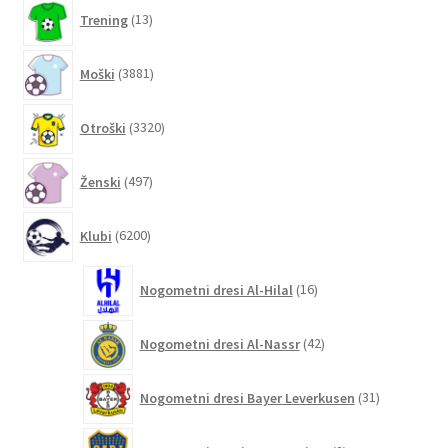
13
Trening
13
izdelkov
3881
Moški
3881
izdelkov
3320
Otroški
3320
izdelkov
497
Ženski
497
izdelkov
6200
Klubi
6200
izdelkov
16
Nogometni dresi Al-Hilal
16
izdelkov
42
Nogometni dresi Al-Nassr
42
izdelkov
31
Nogometni dresi Bayer Leverkusen
31
izdelkov
2