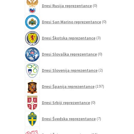
0
Dresi Rusija reprezentance
0
izdelkov
0
Dresi San Marino reprezentance
0
izdelkov
3
Dresi Škotska reprezentance
3
izdelki
0
Dresi Slovaška reprezentance
0
izdelkov
2
Dresi Slovenija reprezentance
2
izdelka
197
Dresi Španija reprezentance
197
izdelkov
0
Dresi Srbiji reprezentance
0
izdelkov
7
Dresi Švedska reprezentance
7
izdelkov
12