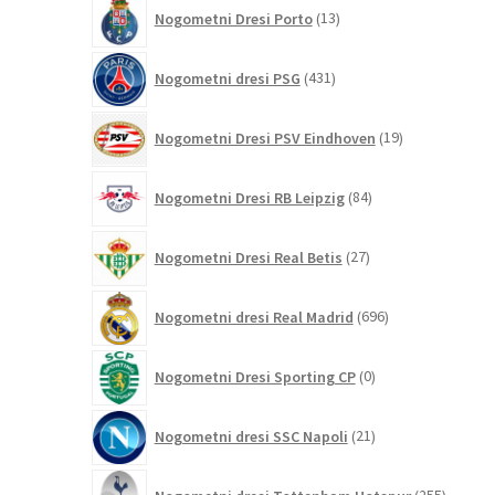
13
Nogometni Dresi Porto
13
izdelkov
431
Nogometni dresi PSG
431
izdelkov
19
Nogometni Dresi PSV Eindhoven
19
izdelkov
84
Nogometni Dresi RB Leipzig
84
izdelkov
27
Nogometni Dresi Real Betis
27
izdelkov
696
Nogometni dresi Real Madrid
696
izdelkov
0
Nogometni Dresi Sporting CP
0
izdelkov
21
Nogometni dresi SSC Napoli
21
izdelkov
255