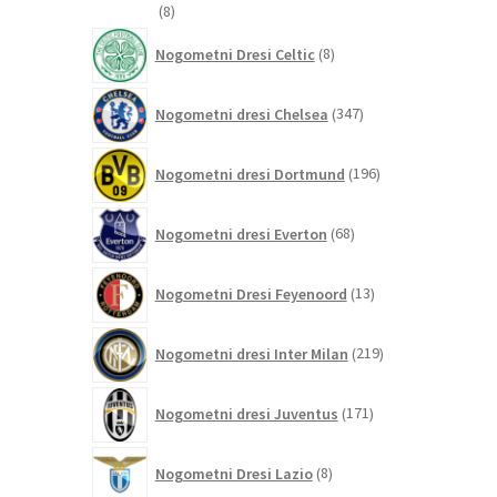
8
8
izdelkov
8
Nogometni Dresi Celtic
8
izdelkov
347
Nogometni dresi Chelsea
347
izdelkov
196
Nogometni dresi Dortmund
196
izdelkov
68
Nogometni dresi Everton
68
izdelkov
13
Nogometni Dresi Feyenoord
13
izdelkov
219
Nogometni dresi Inter Milan
219
izdelkov
171
Nogometni dresi Juventus
171
izdelkov
8
Nogometni Dresi Lazio
8
izdelkov