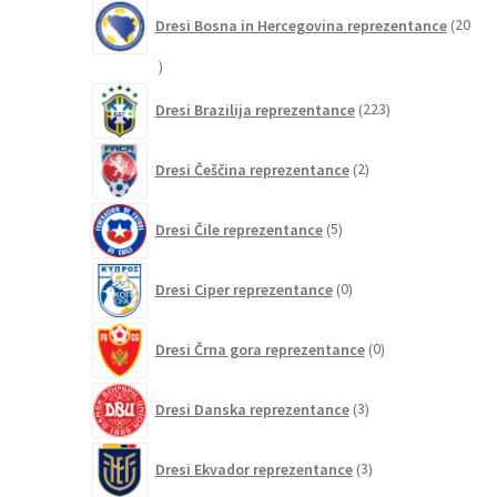
Dresi Bosna in Hercegovina reprezentance
20
20
izdelkov
223
Dresi Brazilija reprezentance
223
izdelkov
2
Dresi Češčina reprezentance
2
izdelka
5
Dresi Čile reprezentance
5
izdelkov
0
Dresi Ciper reprezentance
0
izdelkov
0
Dresi Črna gora reprezentance
0
izdelkov
3
Dresi Danska reprezentance
3
izdelki
3
Dresi Ekvador reprezentance
3
izdelki