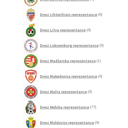
izdelkov
0
Dresi Lihtenštajn reprezentance
0
izdelkov
0
Dresi Litva reprezentance
0
izdelkov
0
Dresi Luksemburg reprezentance
0
izdelkov
1
Dresi Madžarska reprezentance
1
izdelek
0
Dresi Makedonija reprezentance
0
izdelkov
0
Dresi Malta reprezentance
0
izdelkov
77
Dresi Mehika reprezentance
77
izdelkov
0
Dresi Moldavijo reprezentance
0
izdelkov