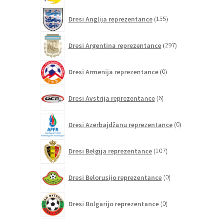
155
Dresi Anglija reprezentance
155
izdelkov
297
Dresi Argentina reprezentance
297
izdelkov
0
Dresi Armenija reprezentance
0
izdelkov
6
Dresi Avstrija reprezentance
6
izdelkov
0
Dresi Azerbajdžanu reprezentance
0
izdelkov
107
Dresi Belgija reprezentance
107
izdelkov
0
Dresi Belorusijo reprezentance
0
izdelkov
0
Dresi Bolgarijo reprezentance
0
izdelkov