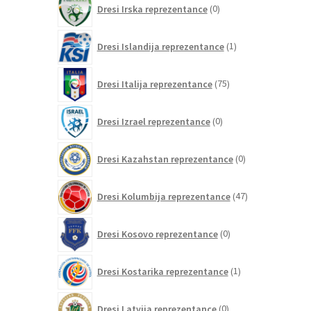
Dresi Irska reprezentance
0
izdelkov
1
Dresi Islandija reprezentance
1
izdelek
75
Dresi Italija reprezentance
75
izdelkov
0
Dresi Izrael reprezentance
0
izdelkov
0
Dresi Kazahstan reprezentance
0
izdelkov
47
Dresi Kolumbija reprezentance
47
izdelkov
0
Dresi Kosovo reprezentance
0
izdelkov
1
Dresi Kostarika reprezentance
1
izdelek
0
Dresi Latvija reprezentance
0