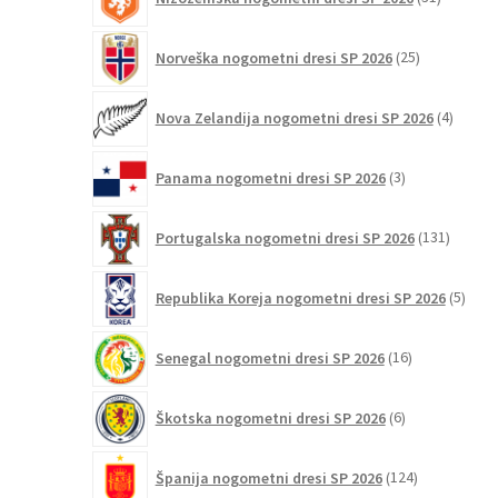
izdelkov
25
Norveška nogometni dresi SP 2026
25
izdelkov
4
Nova Zelandija nogometni dresi SP 2026
4
izdelki
3
Panama nogometni dresi SP 2026
3
izdelki
131
Portugalska nogometni dresi SP 2026
131
izdelko
5
Republika Koreja nogometni dresi SP 2026
5
izdel
16
Senegal nogometni dresi SP 2026
16
izdelkov
6
Škotska nogometni dresi SP 2026
6
izdelkov
124
Španija nogometni dresi SP 2026
124
izdelkov