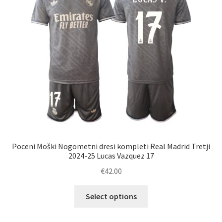
Poceni Moški Nogometni dresi kompleti Real Madrid Tretji
2024-25 Lucas Vazquez 17
€
42.00
Ta
Select options
izdelek
ima