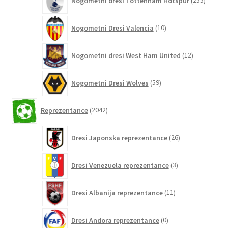
Nogometni dresi Tottenham Hotspur
255
izdelko
10
Nogometni Dresi Valencia
10
izdelkov
12
Nogometni dresi West Ham United
12
izdelkov
59
Nogometni Dresi Wolves
59
izdelkov
2042
Reprezentance
2042
izdelkov
26
Dresi Japonska reprezentance
26
izdelkov
3
Dresi Venezuela reprezentance
3
izdelki
11
Dresi Albanija reprezentance
11
izdelkov
0
Dresi Andora reprezentance
0
izdelkov