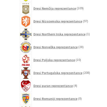
109
Dresi Nemčija reprezentance
109
izdelkov
97
Dresi Nizozemska reprezentance
97
izdelkov
1
Dresi Northern Irska reprezentance
1
izdelek
28
Dresi Norveška reprezentance
28
izdelkov
10
Dresi Poljska reprezentance
10
izdelkov
208
Dresi Portugalska reprezentance
208
izdelkov
4
Dresi puran reprezentance
4
izdelki
0
Dresi Romuniji reprezentance
0
izdelkov