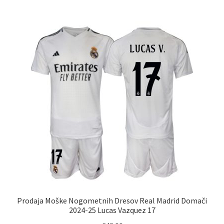
več
različic.
Možnosti
lahko
izberete
na
strani
izdelka
Prodaja Moške Nogometnih Dresov Real Madrid Domači
2024-25 Lucas Vazquez 17