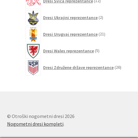
Dresi Švica reprezentance
12
izdelkov
2
Dresi Ukrajini reprezentance
2
izdelka
21
Dresi Urugvaj reprezentance
21
izdelkov
5
Dresi Wales reprezentance
5
izdelkov
26
Dresi Združene države reprezentance
26
izdelkov
© Otroški nogometni dresi 2026
Nogometni dresi kompleti
.