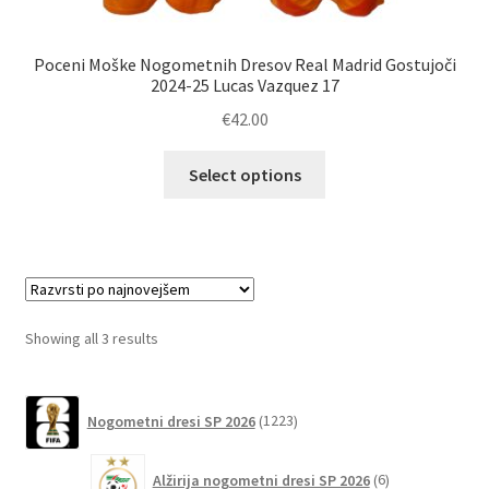
Poceni Moške Nogometnih Dresov Real Madrid Gostujoči
2024-25 Lucas Vazquez 17
€
42.00
Ta
Select options
izdelek
ima
več
različic.
Možnosti
lahko
Sorted
Showing all 3 results
izberete
by
na
latest
1223
strani
Nogometni dresi SP 2026
1223
izdelkov
izdelka
6
Alžirija nogometni dresi SP 2026
6