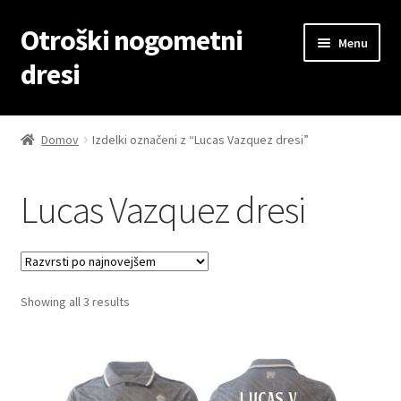
Otroški nogometni
Skip
Skip
Menu
to
to
dresi
navigation
content
Domov
Domov
Izdelki označeni z “Lucas Vazquez dresi”
Blog
Lucas Vazquez dresi
Kontaktiraj nas
Košarica
Sorted
Showing all 3 results
Moj račun
by
latest
Trgovina
Zaključek nakupa