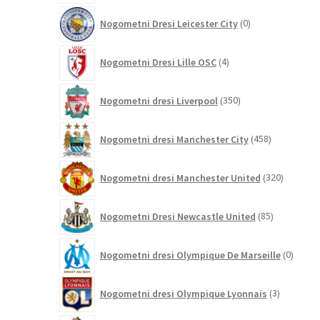
0
Nogometni Dresi Leicester City
0
izdelkov
4
Nogometni Dresi Lille OSC
4
izdelki
350
Nogometni dresi Liverpool
350
izdelkov
458
Nogometni dresi Manchester City
458
izdelkov
320
Nogometni dresi Manchester United
320
izdelkov
85
Nogometni Dresi Newcastle United
85
izdelkov
0
Nogometni dresi Olympique De Marseille
0
izdelk
3
Nogometni dresi Olympique Lyonnais
3
izdelki