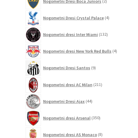
Nogometni Dresi Boca Juniors
2
izdelka
4
Nogometni Dresi Crystal Palace
4
izdelki
132
Nogometni dresi Inter Miami
132
izdelkov
4
Nogometni dresi New York Red Bulls
4
izdelki
9
Nogometni Dresi Santos
9
izdelkov
211
Nogometni dresi AC Milan
211
izdelkov
44
Nogometni Dresi Ajax
44
izdelkov
350
Nogometni dresi Arsenal
350
izdelkov
8
Nogometni dresi AS Monaco
8
izdelkov