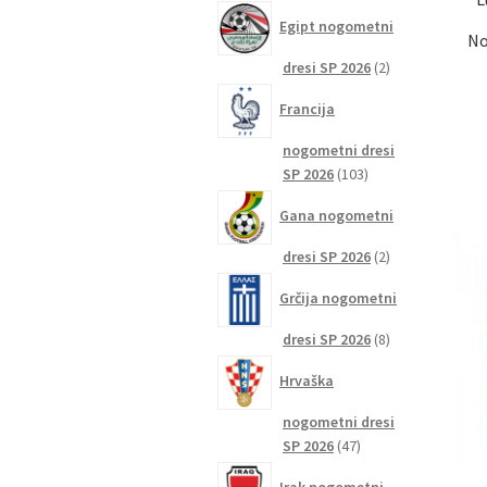
izdelkov
Egipt nogometni
No
2
dresi SP 2026
2
izdelka
Francija
nogometni dresi
103
SP 2026
103
izdelki
Gana nogometni
2
dresi SP 2026
2
izdelka
Grčija nogometni
8
dresi SP 2026
8
izdelkov
Hrvaška
nogometni dresi
47
SP 2026
47
izdelkov