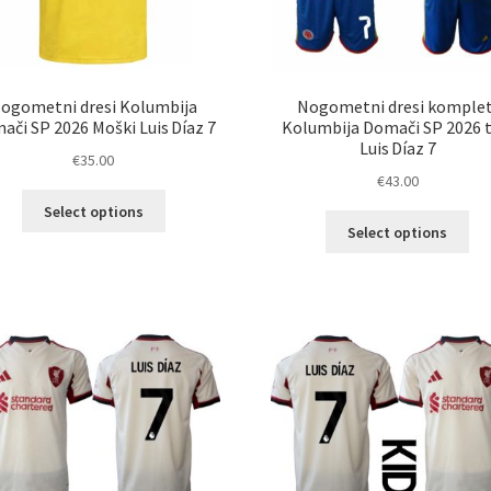
ogometni dresi Kolumbija
Nogometni dresi komplet
ači SP 2026 Moški Luis Díaz 7
Kolumbija Domači SP 2026 t
Luis Díaz 7
€
35.00
€
43.00
Ta
Select options
Ta
izdelek
Select options
izd
ima
im
več
ve
različic.
razl
Možnosti
Mož
lahko
lah
izberete
izb
na
na
strani
str
izdelka
izd