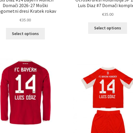
Domači 2026-27 Moški
Luis Diaz #7 Domači kompl
gometni dresi Kratek rokav
€
35.00
€
35.00
Ta
Select options
Ta
izd
Select options
izdelek
im
ima
ve
več
razl
različic.
Mož
Možnosti
lah
lahko
izb
izberete
na
na
str
strani
izd
izdelka