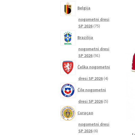
izdelkov
Belgija
nogometni dresi
75
SP 2026
75
izdelkov
Brazilija
nogometni dresi
91
SP 2026
91
izdelkov
Češka nogometni
4
dresi SP 2026
4
izdelki
Čile nogometni
5
dresi SP 2026
5
izdelkov
Curaçao
nogometni dresi
6
SP 2026
6
L