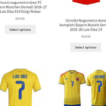
Poceni nogometni dresi FC
ern München Domači 2026-27
Luis Díaz #14 Dolgi Rokav
€
34.00
Otroški Nogometni dres
kompleti Bayern Munich Do
Ta
2025-26 Luis Diaz 14
Select options
izdelek
€
34.00
ima
več
Ta
Select options
različic.
izd
Možnosti
im
lahko
ve
izberete
razl
na
Mož
strani
lah
izdelka
izb
na
str
izd