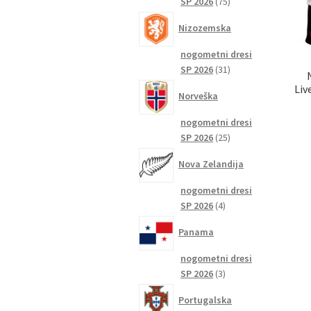
75
SP 2026
75
izdelkov
Nizozemska
nogometni dresi
31
SP 2026
31
izdelkov
Liv
Norveška
nogometni dresi
25
SP 2026
25
izdelkov
Nova Zelandija
nogometni dresi
4
SP 2026
4
izdelki
Panama
nogometni dresi
3
SP 2026
3
izdelki
Portugalska