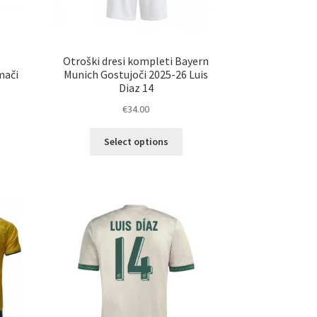
i
Otroški dresi kompleti Bayern
mači
Munich Gostujoči 2025-26 Luis
Diaz 14
€
34.00
Ta
Select options
elek
izdelek
a
ima
č
več
ičic.
različic.
nosti
Možnosti
ko
lahko
erete
izberete
na
ani
strani
elka
izdelka