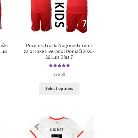
izdelka
oški
Poceni Otroški Nogometni dres
Luis
za otroke Liverpool Domači 2025-
26 Luis Díaz 7
Ocenjeno
€
36.59
5.00
od 5
elek
Ta
Select options
a
izdelek
č
ima
ičic.
več
nosti
različic.
ko
Možnosti
erete
lahko
izberete