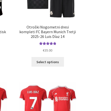
Otroški Nogometni dresi
tisk
kompleti FC Bayern Munich Tretji
2025-26 Luis Díaz 14
Ocenjeno
€
35.00
5.00
od 5
elek
Ta
Select options
a
izdelek
č
ima
ičic.
več
nosti
različic.
ko
Možnosti
erete
lahko
izberete
ani
na
elka
strani