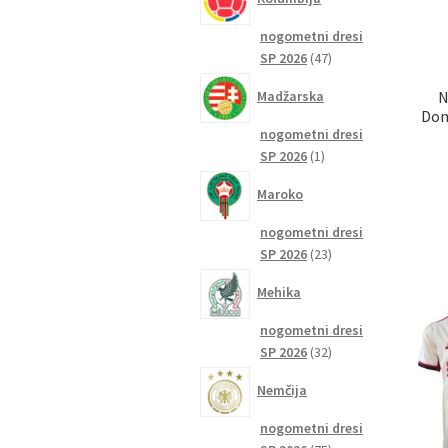
nogometni dresi
47
SP 2026
47
izdelkov
Madžarska
N
Dom
nogometni dresi
1
SP 2026
1
izdelek
Maroko
nogometni dresi
23
SP 2026
23
izdelkov
Mehika
nogometni dresi
32
SP 2026
32
izdelkov
Nemčija
nogometni dresi