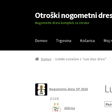
Otroški nogometni dres
Skip
Skip
to
to
Nogometni dresi kompleti za otroke
navigation
content
Domov
Trgovina
Košarica
Moj 
Domov
Blog
Kontaktiraj nas
Košarica
Moj ra
Domov
Izdelki označeni z “Luis Diaz dresi”
Lu
Nogometni dresi SP 2026
1223
1223
izdelkov
Alžirija