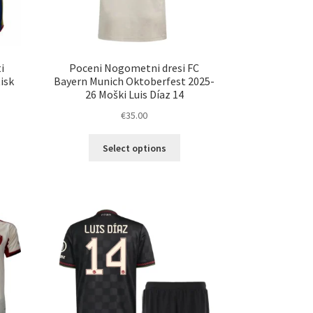
i
Poceni Nogometni dresi FC
isk
Bayern Munich Oktoberfest 2025-
26 Moški Luis Díaz 14
€
35.00
Ta
Select options
elek
izdelek
a
ima
č
več
ičic.
različic.
nosti
Možnosti
ko
lahko
erete
izberete
na
ani
strani
elka
izdelka