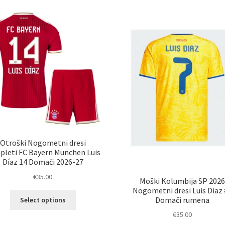
latest
Otroški Nogometni dresi
leti FC Bayern München Luis
Díaz 14 Domači 2026-27
€
35.00
Moški Kolumbija SP 2026
Nogometni dresi Luis Diaz 
Ta
Domači rumena
Select options
izdelek
€
35.00
ima