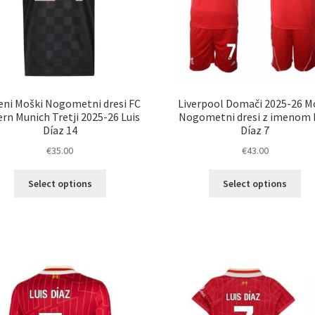
eni Moški Nogometni dresi FC
Liverpool Domači 2025-26 M
rn Munich Tretji 2025-26 Luis
Nogometni dresi z imenom 
Díaz 14
Díaz 7
€
35.00
€
43.00
Ta
Ta
Select options
Select options
izdelek
izd
ima
im
več
ve
različic.
razl
Možnosti
Mož
lahko
lah
izberete
izb
na
na