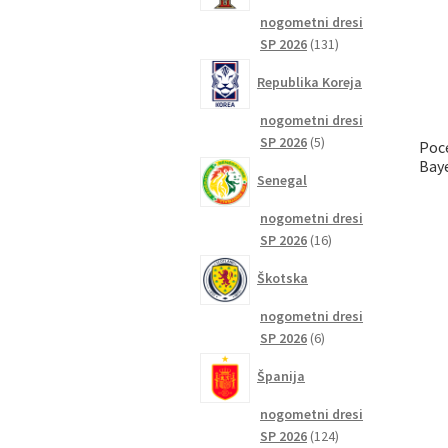
nogometni dresi
131
SP 2026
131
izdelkov
Republika Koreja
nogometni dresi
5
SP 2026
5
Poc
izdelkov
Baye
Senegal
nogometni dresi
16
SP 2026
16
izdelkov
Škotska
nogometni dresi
6
SP 2026
6
izdelkov
Španija
nogometni dresi
124
SP 2026
124