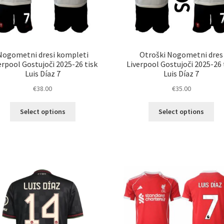
Nogometni dresi kompleti
Otroški Nogometni dres
erpool Gostujoči 2025-26 tisk
Liverpool Gostujoči 2025-26 
Luis Díaz 7
Luis Díaz 7
€
38.00
€
35.00
Ta
Ta
Select options
Select options
izdelek
izd
ima
im
več
ve
različic.
razl
Možnosti
Mož
lahko
lah
izberete
izb
na
na
strani
str
izdelka
izd