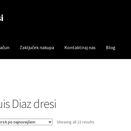
i
račun
Zaključek nakupa
Kontaktiraj nas
Blog
čun
Trgovina
Zaključek nakupa
is Diaz dresi
Sorted
Showing all 22 results
by