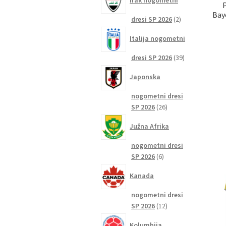
Irak nogometni
Bay
2
dresi SP 2026
2
izdelka
Italija nogometni
39
dresi SP 2026
39
izdelkov
Japonska
nogometni dresi
26
SP 2026
26
izdelkov
Južna Afrika
nogometni dresi
6
SP 2026
6
izdelkov
Kanada
nogometni dresi
12
SP 2026
12
izdelkov
Kolumbija