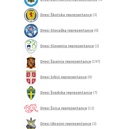
izdelkov
3
Dresi Škotska reprezentance
3
izdelki
0
Dresi Slovaška reprezentance
0
izdelkov
2
Dresi Slovenija reprezentance
2
izdelka
197
Dresi Španija reprezentance
197
izdelkov
0
Dresi Srbiji reprezentance
0
izdelkov
7
Dresi Švedska reprezentance
7
izdelkov
12
Dresi Švica reprezentance
12
izdelkov
2
Dresi Ukrajini reprezentance
2
izdelka