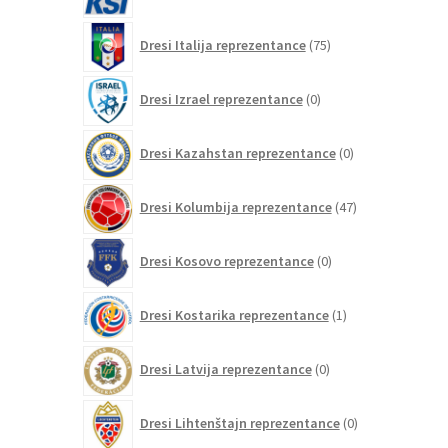
75
Dresi Italija reprezentance
75
izdelkov
0
Dresi Izrael reprezentance
0
izdelkov
0
Dresi Kazahstan reprezentance
0
izdelkov
47
Dresi Kolumbija reprezentance
47
izdelkov
0
Dresi Kosovo reprezentance
0
izdelkov
1
Dresi Kostarika reprezentance
1
izdelek
0
Dresi Latvija reprezentance
0
izdelkov
0
Dresi Lihtenštajn reprezentance
0
izdelkov