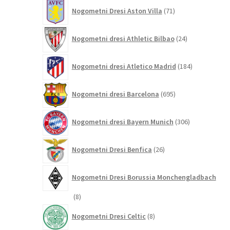
71
Nogometni Dresi Aston Villa
71
izdelkov
24
Nogometni dresi Athletic Bilbao
24
izdelkov
184
Nogometni dresi Atletico Madrid
184
izdelkov
695
Nogometni dresi Barcelona
695
izdelkov
306
Nogometni dresi Bayern Munich
306
izdelkov
26
Nogometni Dresi Benfica
26
izdelkov
Nogometni Dresi Borussia Monchengladbach
8
8
izdelkov
8
Nogometni Dresi Celtic
8
izdelkov