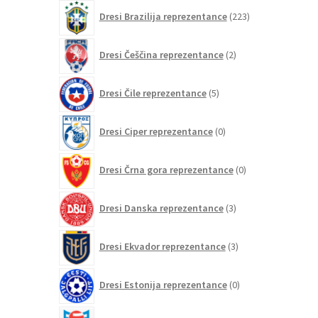
izdelkov
223
Dresi Brazilija reprezentance
223
izdelkov
2
Dresi Češčina reprezentance
2
izdelka
5
Dresi Čile reprezentance
5
izdelkov
0
Dresi Ciper reprezentance
0
izdelkov
0
Dresi Črna gora reprezentance
0
izdelkov
3
Dresi Danska reprezentance
3
izdelki
3
Dresi Ekvador reprezentance
3
izdelki
0
Dresi Estonija reprezentance
0
izdelkov
0