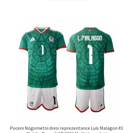
ima
več
različic.
Možnosti
lahko
izberete
na
strani
izdelka
Poceni Nogometni dresi reprezentance Luis Malagon #1