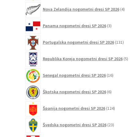
4
Nova Zelandija nogometni dresi SP 2026
4
izdelki
3
Panama nogometni dresi SP 2026
3
izdelki
131
Portugalska nogometni dresi SP 2026
131
izdelko
5
Republika Koreja nogometni dresi SP 2026
5
izdel
16
Senegal nogometni dresi SP 2026
16
izdelkov
6
Škotska nogometni dresi SP 2026
6
izdelkov
124
Španija nogometni dresi SP 2026
124
izdelkov
23
Švedska nogometni dresi SP 2026
23
izdelkov