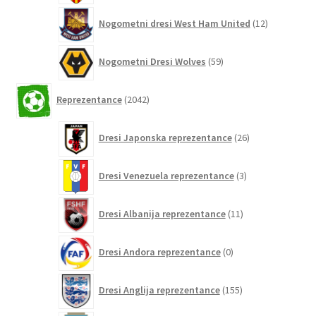
12
Nogometni dresi West Ham United
12
izdelkov
59
Nogometni Dresi Wolves
59
izdelkov
2042
Reprezentance
2042
izdelkov
26
Dresi Japonska reprezentance
26
izdelkov
3
Dresi Venezuela reprezentance
3
izdelki
11
Dresi Albanija reprezentance
11
izdelkov
0
Dresi Andora reprezentance
0
izdelkov
155
Dresi Anglija reprezentance
155
izdelkov