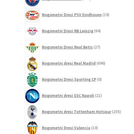
izdelkov
19
Nogometni Dresi PSV Eindhoven
19
izdelkov
84
Nogometni Dresi RB Leipzig
84
izdelkov
27
Nogometni Dresi Real Betis
27
izdelkov
696
Nogometni dresi Real Madrid
696
izdelkov
0
Nogometni Dresi Sporting CP
0
izdelkov
21
Nogometni dresi SSC Napoli
21
izdelkov
255
Nogometni dresi Tottenham Hotspur
255
izdelko
10
Nogometni Dresi Valencia
10
izdelkov