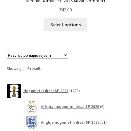
Mehika Domači SP 2026 Moški kompleti
€
43.00
Ta
Select options
izdelek
ima
več
različic.
Možnosti
lahko
Sorted
Showing all 2 results
izberete
by
na
latest
1223
strani
Nogometni dresi SP 2026
1223
izdelkov
izdelka
6
Alžirija nogometni dresi SP 2026
6
izdelkov
51
Anglija nogometni dresi SP 2026
51
izdelkov