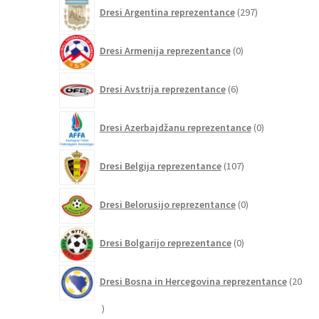
297
Dresi Argentina reprezentance
297
izdelkov
0
Dresi Armenija reprezentance
0
izdelkov
6
Dresi Avstrija reprezentance
6
izdelkov
0
Dresi Azerbajdžanu reprezentance
0
izdelkov
107
Dresi Belgija reprezentance
107
izdelkov
0
Dresi Belorusijo reprezentance
0
izdelkov
0
Dresi Bolgarijo reprezentance
0
izdelkov
Dresi Bosna in Hercegovina reprezentance
20
20