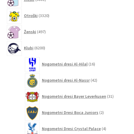
izdelkov
3320
Otroški
3320
izdelkov
497
Ženski
497
izdelkov
6200
Klubi
6200
izdelkov
16
Nogometni dresi Al-Hilal
16
izdelkov
42
Nogometni dresi Al-Nassr
42
izdelkov
31
Nogometni dresi Bayer Leverkusen
31
izdelkov
2
Nogometni Dresi Boca Juniors
2
izdelka
4
Nogometni Dresi Crystal Palace
4
izdelki