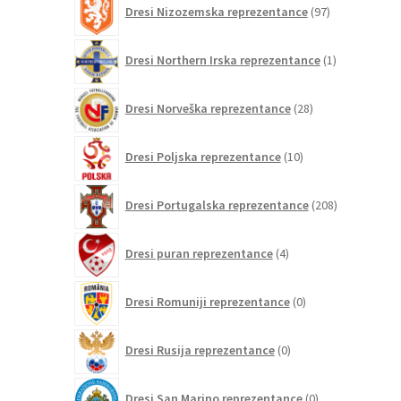
Dresi Nizozemska reprezentance
97
izdelkov
1
Dresi Northern Irska reprezentance
1
izdelek
28
Dresi Norveška reprezentance
28
izdelkov
10
Dresi Poljska reprezentance
10
izdelkov
208
Dresi Portugalska reprezentance
208
izdelkov
4
Dresi puran reprezentance
4
izdelki
0
Dresi Romuniji reprezentance
0
izdelkov
0
Dresi Rusija reprezentance
0
izdelkov
0
Dresi San Marino reprezentance
0