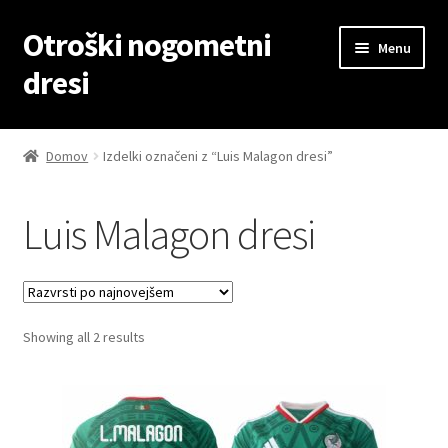
Otroški nogometni
Skip
Skip
Menu
to
to
dresi
navigation
content
Domov
Domov
Izdelki označeni z “Luis Malagon dresi”
Blog
Luis Malagon dresi
Kontaktiraj nas
Košarica
Sorted
Showing all 2 results
Moj račun
by
latest
Trgovina
Zaključek nakupa