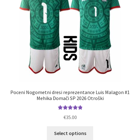
Poceni Nogometni dresi reprezentance Luis Malagon #1
Mehika Domači SP 2026 Otroški
Ocenjeno
€
35.00
5.00
od 5
Ta
Select options
izdelek