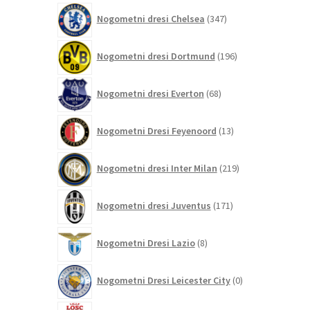
347
Nogometni dresi Chelsea
347
izdelkov
196
Nogometni dresi Dortmund
196
izdelkov
68
Nogometni dresi Everton
68
izdelkov
13
Nogometni Dresi Feyenoord
13
izdelkov
219
Nogometni dresi Inter Milan
219
izdelkov
171
Nogometni dresi Juventus
171
izdelkov
8
Nogometni Dresi Lazio
8
izdelkov
0
Nogometni Dresi Leicester City
0
izdelkov
4