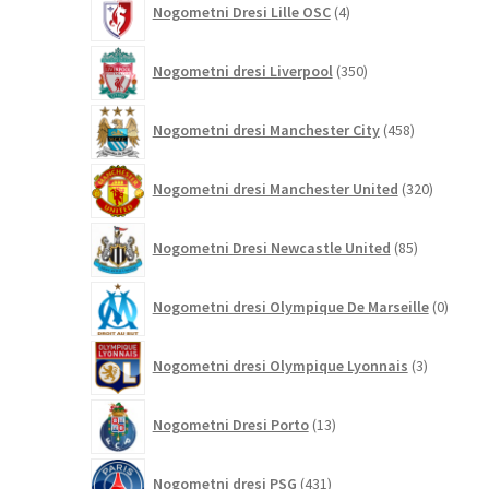
Nogometni Dresi Lille OSC
4
izdelki
350
Nogometni dresi Liverpool
350
izdelkov
458
Nogometni dresi Manchester City
458
izdelkov
320
Nogometni dresi Manchester United
320
izdelkov
85
Nogometni Dresi Newcastle United
85
izdelkov
0
Nogometni dresi Olympique De Marseille
0
izdelk
3
Nogometni dresi Olympique Lyonnais
3
izdelki
13
Nogometni Dresi Porto
13
izdelkov
431
Nogometni dresi PSG
431