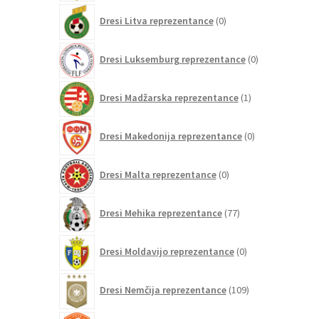
0
Dresi Litva reprezentance
0
izdelkov
0
Dresi Luksemburg reprezentance
0
izdelkov
1
Dresi Madžarska reprezentance
1
izdelek
0
Dresi Makedonija reprezentance
0
izdelkov
0
Dresi Malta reprezentance
0
izdelkov
77
Dresi Mehika reprezentance
77
izdelkov
0
Dresi Moldavijo reprezentance
0
izdelkov
109
Dresi Nemčija reprezentance
109
izdelkov
97