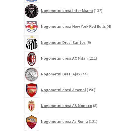
132
Nogometni dresi Inter Miami
132
izdelkov
4
Nogometni dresi New York Red Bulls
4
izdelki
9
Nogometni Dresi Santos
9
izdelkov
211
Nogometni dresi AC Milan
211
izdelkov
44
Nogometni Dresi Ajax
44
izdelkov
350
Nogometni dresi Arsenal
350
izdelkov
8
Nogometni dresi AS Monaco
8
izdelkov
121
Nogometni dresi As Roma
121
izdelkov