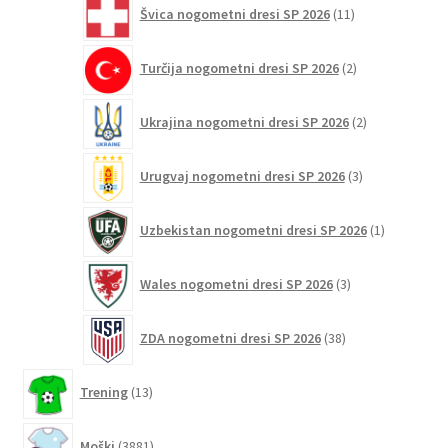
11
Švica nogometni dresi SP 2026
11
izdelkov
2
Turčija nogometni dresi SP 2026
2
izdelka
2
Ukrajina nogometni dresi SP 2026
2
izdelka
3
Urugvaj nogometni dresi SP 2026
3
izdelki
1
Uzbekistan nogometni dresi SP 2026
1
izdelek
3
Wales nogometni dresi SP 2026
3
izdelki
38
ZDA nogometni dresi SP 2026
38
izdelkov
13
Trening
13
izdelkov
3881
Moški
3881