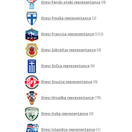
Dresi Ferski otoki reprezentance
0
izdelkov
2
Dresi Finska reprezentance
2
izdelka
152
Dresi Francija reprezentance
152
izdelkov
0
Dresi Gibraltar reprezentance
0
izdelkov
8
Dresi Grčija reprezentance
8
izdelkov
0
Dresi Gruzija reprezentance
0
izdelkov
78
Dresi Hrvaška reprezentance
78
izdelkov
0
Dresi Irska reprezentance
0
izdelkov
1
Dresi Islandija reprezentance
1
izdelek