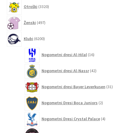
3320
Otroški
3320
izdelkov
497
Ženski
497
izdelkov
6200
Klubi
6200
izdelkov
16
Nogometni dresi Al-Hilal
16
izdelkov
42
Nogometni dresi Al-Nassr
42
izdelkov
31
Nogometni dresi Bayer Leverkusen
31
izdelkov
2
Nogometni Dresi Boca Juniors
2
izdelka
4
Nogometni Dresi Crystal Palace
4
izdelki
132