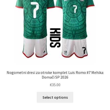
Nogometni dresi za otroke komplet Luis Romo #7 Mehika
Domači SP 2026
€
35.00
Ta
Select options
izdelek
ima