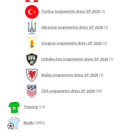
2
Turčija nogometni dresi SP 2026
2
izdelka
2
Ukrajina nogometni dresi SP 2026
2
izdelka
3
Urugvaj nogometni dresi SP 2026
3
izdelki
1
Uzbekistan nogometni dresi SP 2026
1
izdelek
3
Wales nogometni dresi SP 2026
3
izdelki
38
ZDA nogometni dresi SP 2026
38
izdelkov
13
Trening
13
izdelkov
3881
Moški
3881
izdelkov