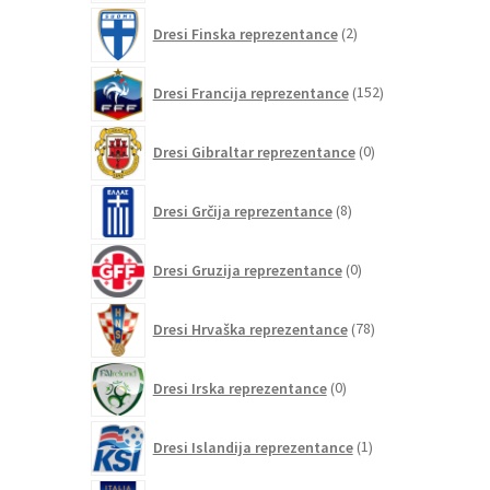
2
Dresi Finska reprezentance
2
izdelka
152
Dresi Francija reprezentance
152
izdelkov
0
Dresi Gibraltar reprezentance
0
izdelkov
8
Dresi Grčija reprezentance
8
izdelkov
0
Dresi Gruzija reprezentance
0
izdelkov
78
Dresi Hrvaška reprezentance
78
izdelkov
0
Dresi Irska reprezentance
0
izdelkov
1
Dresi Islandija reprezentance
1
izdelek