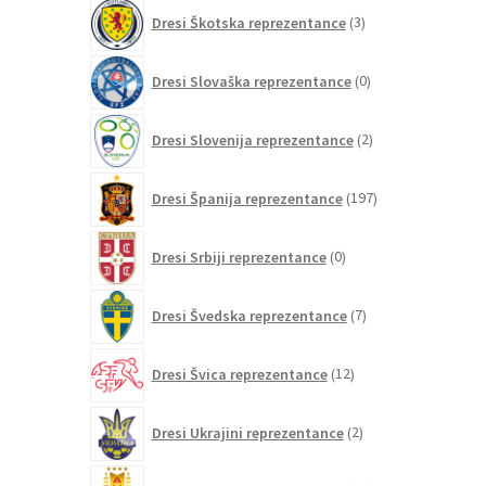
3
Dresi Škotska reprezentance
3
izdelki
0
Dresi Slovaška reprezentance
0
izdelkov
2
Dresi Slovenija reprezentance
2
izdelka
197
Dresi Španija reprezentance
197
izdelkov
0
Dresi Srbiji reprezentance
0
izdelkov
7
Dresi Švedska reprezentance
7
izdelkov
12
Dresi Švica reprezentance
12
izdelkov
2
Dresi Ukrajini reprezentance
2
izdelka
21