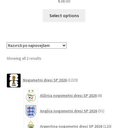
€
38.00
Ta
Select options
izdelek
ima
več
različic.
Možnosti
lahko
Sorted
Showing all 2 results
izberete
by
na
latest
1223
strani
Nogometni dresi SP 2026
1223
izdelkov
izdelka
6
Alžirija nogometni dresi SP 2026
6
izdelkov
51
Anglija nogometni dresi SP 2026
51
izdelkov
120
Argentina nogometni dresi SP 2026
120