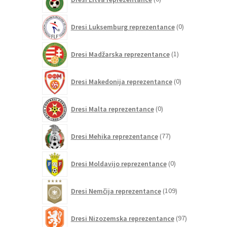
izdelkov
0
Dresi Luksemburg reprezentance
0
izdelkov
1
Dresi Madžarska reprezentance
1
izdelek
0
Dresi Makedonija reprezentance
0
izdelkov
0
Dresi Malta reprezentance
0
izdelkov
77
Dresi Mehika reprezentance
77
izdelkov
0
Dresi Moldavijo reprezentance
0
izdelkov
109
Dresi Nemčija reprezentance
109
izdelkov
97
Dresi Nizozemska reprezentance
97
izdelkov