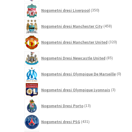
350
Nogometni dresi Liverpool
350
izdelkov
458
Nogometni dresi Manchester City
458
izdelkov
320
Nogometni dresi Manchester United
320
izdelkov
85
Nogometni Dresi Newcastle United
85
izdelkov
0
Nogometni dresi Olympique De Marseille
0
izdelk
3
Nogometni dresi Olympique Lyonnais
3
izdelki
13
Nogometni Dresi Porto
13
izdelkov
431
Nogometni dresi PSG
431
izdelkov