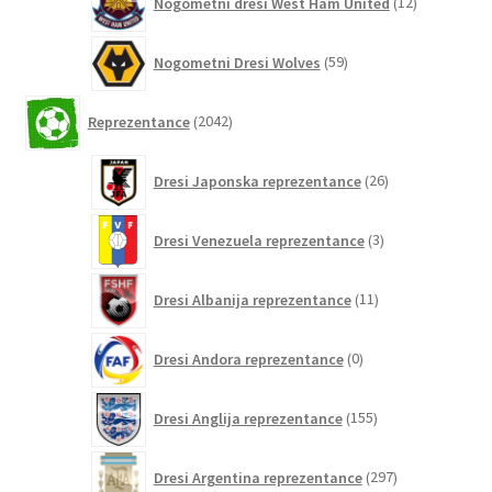
Nogometni dresi West Ham United
12
izdelkov
59
Nogometni Dresi Wolves
59
izdelkov
2042
Reprezentance
2042
izdelkov
26
Dresi Japonska reprezentance
26
izdelkov
3
Dresi Venezuela reprezentance
3
izdelki
11
Dresi Albanija reprezentance
11
izdelkov
0
Dresi Andora reprezentance
0
izdelkov
155
Dresi Anglija reprezentance
155
izdelkov
297
Dresi Argentina reprezentance
297
izdelkov