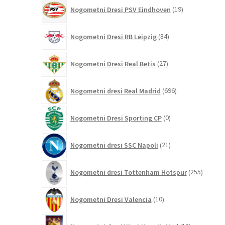
19
Nogometni Dresi PSV Eindhoven
19
izdelkov
84
Nogometni Dresi RB Leipzig
84
izdelkov
27
Nogometni Dresi Real Betis
27
izdelkov
696
Nogometni dresi Real Madrid
696
izdelkov
0
Nogometni Dresi Sporting CP
0
izdelkov
21
Nogometni dresi SSC Napoli
21
izdelkov
255
Nogometni dresi Tottenham Hotspur
255
izdelko
10
Nogometni Dresi Valencia
10
izdelkov
12