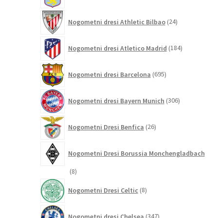
24
Nogometni dresi Athletic Bilbao
24
izdelkov
184
Nogometni dresi Atletico Madrid
184
izdelkov
695
Nogometni dresi Barcelona
695
izdelkov
306
Nogometni dresi Bayern Munich
306
izdelkov
26
Nogometni Dresi Benfica
26
izdelkov
Nogometni Dresi Borussia Monchengladbach
8
8
izdelkov
8
Nogometni Dresi Celtic
8
izdelkov
347
Nogometni dresi Chelsea
347