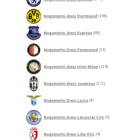
izdelkov
196
Nogometni dresi Dortmund
196
izdelkov
68
Nogometni dresi Everton
68
izdelkov
13
Nogometni Dresi Feyenoord
13
izdelkov
219
Nogometni dresi Inter Milan
219
izdelkov
171
Nogometni dresi Juventus
171
izdelkov
8
Nogometni Dresi Lazio
8
izdelkov
0
Nogometni Dresi Leicester City
0
izdelkov
4
Nogometni Dresi Lille OSC
4
izdelki