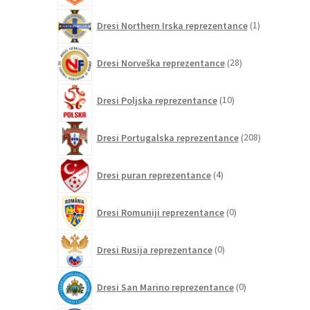
1
Dresi Northern Irska reprezentance
1
izdelek
28
Dresi Norveška reprezentance
28
izdelkov
10
Dresi Poljska reprezentance
10
izdelkov
208
Dresi Portugalska reprezentance
208
izdelkov
4
Dresi puran reprezentance
4
izdelki
0
Dresi Romuniji reprezentance
0
izdelkov
0
Dresi Rusija reprezentance
0
izdelkov
0
Dresi San Marino reprezentance
0
izdelkov