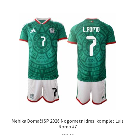
več
različic.
Možnosti
lahko
izberete
na
strani
izdelka
Mehika Domači SP 2026 Nogometni dresi komplet Luis
Romo #7