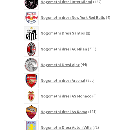
Nogometni dresi Inter Miami
132
izdelkov
4
Nogometni dresi New York Red Bulls
4
izdelki
9
Nogometni Dresi Santos
9
izdelkov
211
Nogometni dresi AC Milan
211
izdelkov
44
Nogometni Dresi Ajax
44
izdelkov
350
Nogometni dresi Arsenal
350
izdelkov
8
Nogometni dresi AS Monaco
8
izdelkov
121
Nogometni dresi As Roma
121
izdelkov
71
Nogometni Dresi Aston Villa
71
izdelkov