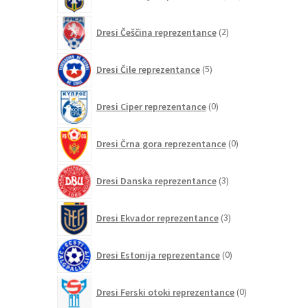
izdelkov
2
Dresi Češčina reprezentance
2
izdelka
5
Dresi Čile reprezentance
5
izdelkov
0
Dresi Ciper reprezentance
0
izdelkov
0
Dresi Črna gora reprezentance
0
izdelkov
3
Dresi Danska reprezentance
3
izdelki
3
Dresi Ekvador reprezentance
3
izdelki
0
Dresi Estonija reprezentance
0
izdelkov
0
Dresi Ferski otoki reprezentance
0
izdelkov