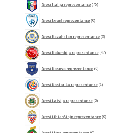
75
Dresi Italija reprezentance
75
izdelkov
0
Dresi Izrael reprezentance
0
izdelkov
0
Dresi Kazahstan reprezentance
0
izdelkov
47
Dresi Kolumbija reprezentance
47
izdelkov
0
Dresi Kosovo reprezentance
0
izdelkov
1
Dresi Kostarika reprezentance
1
izdelek
0
Dresi Latvija reprezentance
0
izdelkov
0
Dresi Lihtenštajn reprezentance
0
izdelkov
0
Dresi Litva reprezentance
0