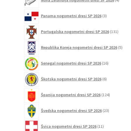
Nova Zelandija nogometni dresi SP 2026
4
izdelki
3
Panama nogometni dresi SP 2026
3
izdelki
131
Portugalska nogometni dresi SP 2026
131
izdelko
5
Republika Koreja nogometni dresi SP 2026
5
izdel
16
Senegal nogometni dresi SP 2026
16
izdelkov
6
Škotska nogometni dresi SP 2026
6
izdelkov
124
Španija nogometni dresi SP 2026
124
izdelkov
23
Švedska nogometni dresi SP 2026
23
izdelkov
11
Švica nogometni dresi SP 2026
11
izdelkov