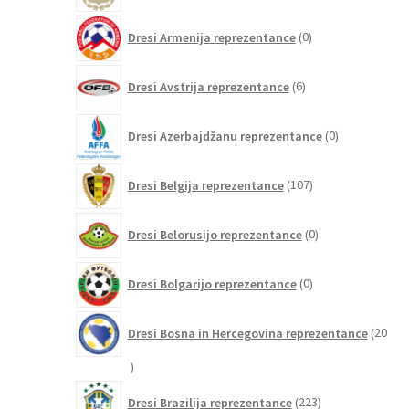
0
Dresi Armenija reprezentance
0
izdelkov
6
Dresi Avstrija reprezentance
6
izdelkov
0
Dresi Azerbajdžanu reprezentance
0
izdelkov
107
Dresi Belgija reprezentance
107
izdelkov
0
Dresi Belorusijo reprezentance
0
izdelkov
0
Dresi Bolgarijo reprezentance
0
izdelkov
Dresi Bosna in Hercegovina reprezentance
20
20
izdelkov
223
Dresi Brazilija reprezentance
223