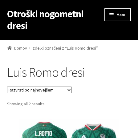
Otroški nogometni
Skip
Skip
Menu
to
to
dresi
navigation
content
Domov
Domov
Izdelki označeni z “Luis Romo dresi”
Blog
Luis Romo dresi
Kontaktiraj nas
Košarica
Sorted
Showing all 2 results
Moj račun
by
latest
Trgovina
Zaključek nakupa