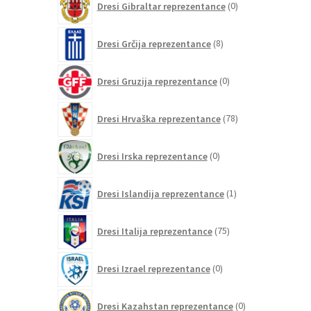
Dresi Gibraltar reprezentance
0
izdelkov
8
Dresi Grčija reprezentance
8
izdelkov
0
Dresi Gruzija reprezentance
0
izdelkov
78
Dresi Hrvaška reprezentance
78
izdelkov
0
Dresi Irska reprezentance
0
izdelkov
1
Dresi Islandija reprezentance
1
izdelek
75
Dresi Italija reprezentance
75
izdelkov
0
Dresi Izrael reprezentance
0
izdelkov
0
Dresi Kazahstan reprezentance
0