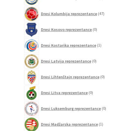
izdelkov
47
Dresi Kolumbija reprezentance
47
izdelkov
0
Dresi Kosovo reprezentance
0
izdelkov
1
Dresi Kostarika reprezentance
1
izdelek
0
Dresi Latvija reprezentance
0
izdelkov
0
Dresi Lihtenštajn reprezentance
0
izdelkov
0
Dresi Litva reprezentance
0
izdelkov
0
Dresi Luksemburg reprezentance
0
izdelkov
1
Dresi Madžarska reprezentance
1
izdelek