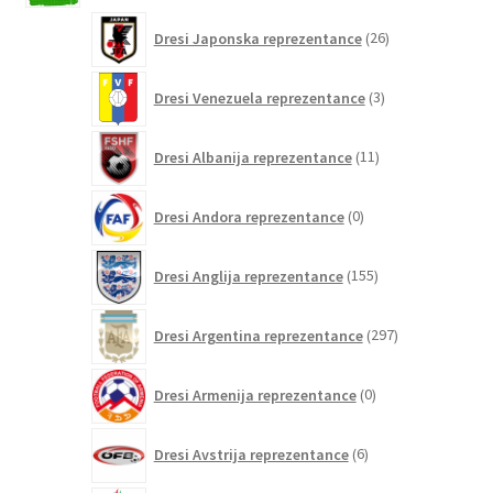
26
Dresi Japonska reprezentance
26
izdelkov
3
Dresi Venezuela reprezentance
3
izdelki
11
Dresi Albanija reprezentance
11
izdelkov
0
Dresi Andora reprezentance
0
izdelkov
155
Dresi Anglija reprezentance
155
izdelkov
297
Dresi Argentina reprezentance
297
izdelkov
0
Dresi Armenija reprezentance
0
izdelkov
6
Dresi Avstrija reprezentance
6
izdelkov