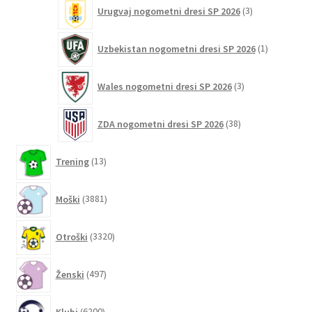
3
Urugvaj nogometni dresi SP 2026
3
izdelki
1
Uzbekistan nogometni dresi SP 2026
1
izdelek
3
Wales nogometni dresi SP 2026
3
izdelki
38
ZDA nogometni dresi SP 2026
38
izdelkov
13
Trening
13
izdelkov
3881
Moški
3881
izdelkov
3320
Otroški
3320
izdelkov
497
Ženski
497
izdelkov
6200
Klubi
6200