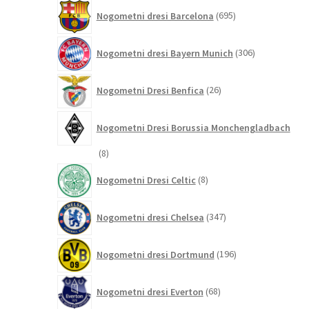
695
Nogometni dresi Barcelona
695
izdelkov
306
Nogometni dresi Bayern Munich
306
izdelkov
26
Nogometni Dresi Benfica
26
izdelkov
Nogometni Dresi Borussia Monchengladbach
8
8
izdelkov
8
Nogometni Dresi Celtic
8
izdelkov
347
Nogometni dresi Chelsea
347
izdelkov
196
Nogometni dresi Dortmund
196
izdelkov
68
Nogometni dresi Everton
68
izdelkov