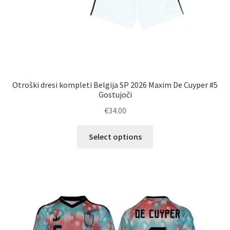
Otroški dresi kompleti Belgija SP 2026 Maxim De Cuyper #5
Gostujoči
€
34.00
Ta
Select options
izdelek
ima
več
različic.
Možnosti
lahko
izberete