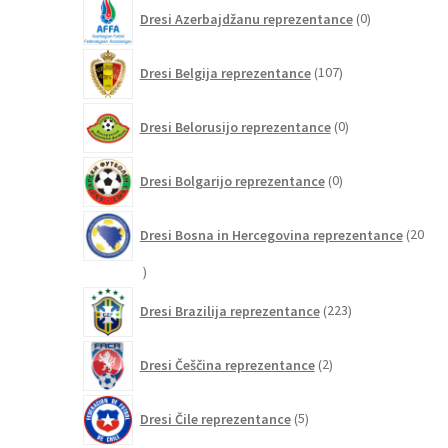
0
Dresi Azerbajdžanu reprezentance
0
izdelkov
107
Dresi Belgija reprezentance
107
izdelkov
0
Dresi Belorusijo reprezentance
0
izdelkov
0
Dresi Bolgarijo reprezentance
0
izdelkov
Dresi Bosna in Hercegovina reprezentance
20
20
izdelkov
223
Dresi Brazilija reprezentance
223
izdelkov
2
Dresi Češčina reprezentance
2
izdelka
5
Dresi Čile reprezentance
5
izdelkov