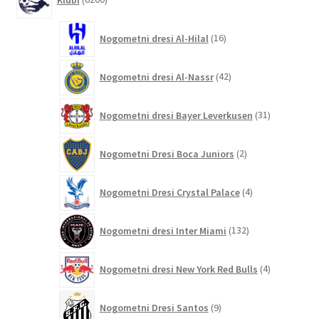
izdelkov
16
Nogometni dresi Al-Hilal
16
izdelkov
42
Nogometni dresi Al-Nassr
42
izdelkov
31
Nogometni dresi Bayer Leverkusen
31
izdelkov
2
Nogometni Dresi Boca Juniors
2
izdelka
4
Nogometni Dresi Crystal Palace
4
izdelki
132
Nogometni dresi Inter Miami
132
izdelkov
4
Nogometni dresi New York Red Bulls
4
izdelki
9
Nogometni Dresi Santos
9
izdelkov