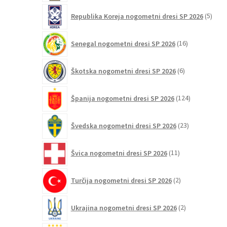
5
Republika Koreja nogometni dresi SP 2026
5
izdel
16
Senegal nogometni dresi SP 2026
16
izdelkov
6
Škotska nogometni dresi SP 2026
6
izdelkov
124
Španija nogometni dresi SP 2026
124
izdelkov
23
Švedska nogometni dresi SP 2026
23
izdelkov
11
Švica nogometni dresi SP 2026
11
izdelkov
2
Turčija nogometni dresi SP 2026
2
izdelka
2
Ukrajina nogometni dresi SP 2026
2
izdelka