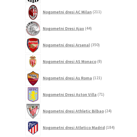
211
Nogometni dresi AC Milan
211
izdelkov
44
Nogometni Dresi Ajax
44
izdelkov
350
Nogometni dresi Arsenal
350
izdelkov
8
Nogometni dresi AS Monaco
8
izdelkov
121
Nogometni dresi As Roma
121
izdelkov
71
Nogometni Dresi Aston Villa
71
izdelkov
24
Nogometni dresi Athletic Bilbao
24
izdelkov
184
Nogometni dresi Atletico Madrid
184
izdelkov