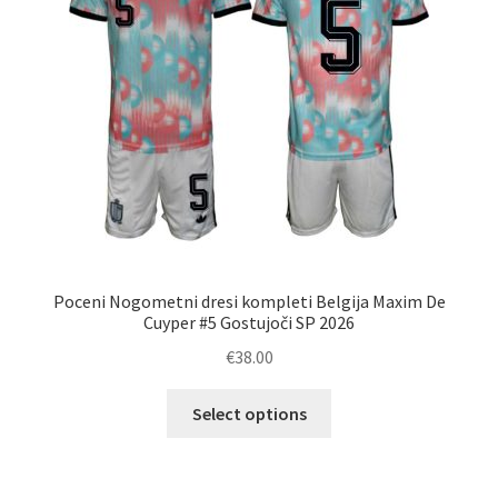
na
strani
izdelka
Poceni Nogometni dresi kompleti Belgija Maxim De
Cuyper #5 Gostujoči SP 2026
€
38.00
Ta
Select options
izdelek
ima
več