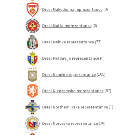
0
Dresi Makedonija reprezentance
0
izdelkov
0
Dresi Malta reprezentance
0
izdelkov
77
Dresi Mehika reprezentance
77
izdelkov
0
Dresi Moldavijo reprezentance
0
izdelkov
109
Dresi Nemčija reprezentance
109
izdelkov
97
Dresi Nizozemska reprezentance
97
izdelkov
1
Dresi Northern Irska reprezentance
1
izdelek
28
Dresi Norveška reprezentance
28
izdelkov