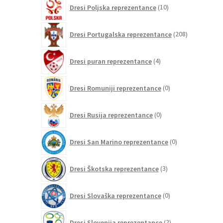
10
Dresi Poljska reprezentance
10
izdelkov
208
Dresi Portugalska reprezentance
208
izdelkov
4
Dresi puran reprezentance
4
izdelki
0
Dresi Romuniji reprezentance
0
izdelkov
0
Dresi Rusija reprezentance
0
izdelkov
0
Dresi San Marino reprezentance
0
izdelkov
3
Dresi Škotska reprezentance
3
izdelki
0
Dresi Slovaška reprezentance
0
izdelkov
2
Dresi Slovenija reprezentance
2