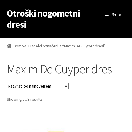
Otroški nogometni
Skip
Skip
Menu
to
to
dresi
navigation
content
Domov
Domov
Izdelki označeni z “Maxim De Cuyper dresi”
Blog
Maxim De Cuyper dresi
Kontaktiraj nas
Košarica
Sorted
Showing all 3 results
Moj račun
by
latest
Trgovina
Zaključek nakupa