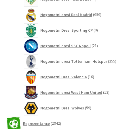
izdelkov
696
Nogometni dresi Real Madrid
696
izdelkov
0
Nogometni Dresi Sporting CP
0
izdelkov
21
Nogometni dresi SSC Napoli
21
izdelkov
255
Nogometni dresi Tottenham Hotspur
255
izdelko
10
Nogometni Dresi Valencia
10
izdelkov
12
Nogometni dresi West Ham United
12
izdelkov
59
Nogometni Dresi Wolves
59
izdelkov
2042
Reprezentance
2042
izdelkov