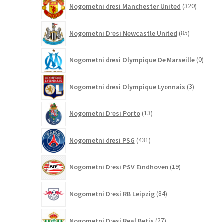
Nogometni dresi Manchester United
320
izdelkov
85
Nogometni Dresi Newcastle United
85
izdelkov
0
Nogometni dresi Olympique De Marseille
0
izdelk
3
Nogometni dresi Olympique Lyonnais
3
izdelki
13
Nogometni Dresi Porto
13
izdelkov
431
Nogometni dresi PSG
431
izdelkov
19
Nogometni Dresi PSV Eindhoven
19
izdelkov
84
Nogometni Dresi RB Leipzig
84
izdelkov
27
Nogometni Dresi Real Betis
27