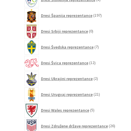
izdelka
197
Dresi Španija reprezentance
197
izdelkov
0
Dresi Srbiji reprezentance
0
izdelkov
7
Dresi Švedska reprezentance
7
izdelkov
12
Dresi Švica reprezentance
12
izdelkov
2
Dresi Ukrajini reprezentance
2
izdelka
21
Dresi Urugvaj reprezentance
21
izdelkov
5
Dresi Wales reprezentance
5
izdelkov
26
Dresi Združene države reprezentance
26
izdelkov