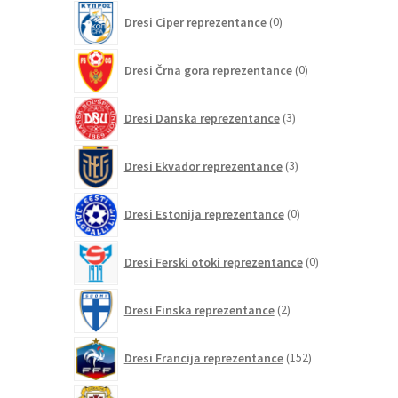
0
Dresi Ciper reprezentance
0
izdelkov
0
Dresi Črna gora reprezentance
0
izdelkov
3
Dresi Danska reprezentance
3
izdelki
3
Dresi Ekvador reprezentance
3
izdelki
0
Dresi Estonija reprezentance
0
izdelkov
0
Dresi Ferski otoki reprezentance
0
izdelkov
2
Dresi Finska reprezentance
2
izdelka
152
Dresi Francija reprezentance
152
izdelkov
0