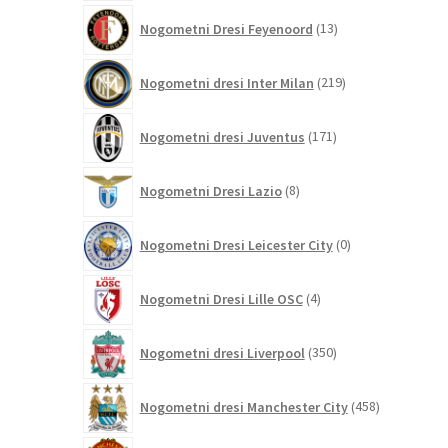
13
Nogometni Dresi Feyenoord
13
izdelkov
219
Nogometni dresi Inter Milan
219
izdelkov
171
Nogometni dresi Juventus
171
izdelkov
8
Nogometni Dresi Lazio
8
izdelkov
0
Nogometni Dresi Leicester City
0
izdelkov
4
Nogometni Dresi Lille OSC
4
izdelki
350
Nogometni dresi Liverpool
350
izdelkov
458
Nogometni dresi Manchester City
458
izdelkov
320