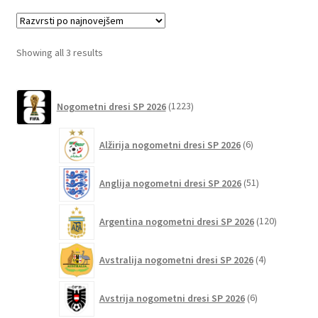
različic.
Možnosti
lahko
Sorted
Showing all 3 results
izberete
by
na
latest
1223
strani
Nogometni dresi SP 2026
1223
izdelkov
izdelka
6
Alžirija nogometni dresi SP 2026
6
izdelkov
51
Anglija nogometni dresi SP 2026
51
izdelkov
120
Argentina nogometni dresi SP 2026
120
izdelkov
4
Avstralija nogometni dresi SP 2026
4
izdelki
6
Avstrija nogometni dresi SP 2026
6
izdelkov