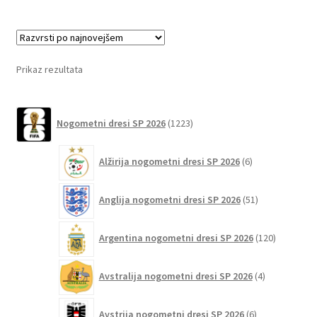
več
različic.
Možnosti
lahko
Prikaz rezultata
izberete
na
1223
strani
Nogometni dresi SP 2026
1223
izdelkov
izdelka
6
Alžirija nogometni dresi SP 2026
6
izdelkov
51
Anglija nogometni dresi SP 2026
51
izdelkov
120
Argentina nogometni dresi SP 2026
120
izdelkov
4
Avstralija nogometni dresi SP 2026
4
izdelki
6
Avstrija nogometni dresi SP 2026
6