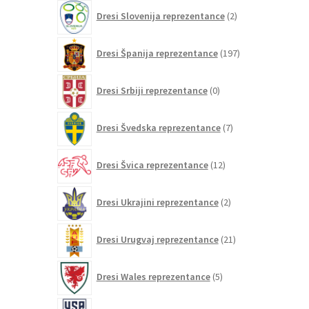
2
Dresi Slovenija reprezentance
2
izdelka
197
Dresi Španija reprezentance
197
izdelkov
0
Dresi Srbiji reprezentance
0
izdelkov
7
Dresi Švedska reprezentance
7
izdelkov
12
Dresi Švica reprezentance
12
izdelkov
2
Dresi Ukrajini reprezentance
2
izdelka
21
Dresi Urugvaj reprezentance
21
izdelkov
5
Dresi Wales reprezentance
5
izdelkov
26