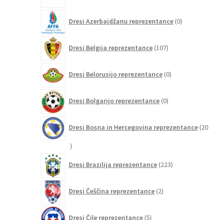
0
Dresi Azerbajdžanu reprezentance
0
izdelkov
107
Dresi Belgija reprezentance
107
izdelkov
0
Dresi Belorusijo reprezentance
0
izdelkov
0
Dresi Bolgarijo reprezentance
0
izdelkov
Dresi Bosna in Hercegovina reprezentance
20
20
izdelkov
223
Dresi Brazilija reprezentance
223
izdelkov
2
Dresi Češčina reprezentance
2
izdelka
5
Dresi Čile reprezentance
5