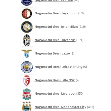
izdelkov
13
Nogometni Dresi Feyenoord
13
izdelkov
219
Nogometni dresi Inter Milan
219
izdelkov
171
Nogometni dresi Juventus
171
izdelkov
8
Nogometni Dresi Lazio
8
izdelkov
0
Nogometni Dresi Leicester City
0
izdelkov
4
Nogometni Dresi Lille OSC
4
izdelki
350
Nogometni dresi Liverpool
350
izdelkov
458
Nogometni dresi Manchester City
458
izdelkov