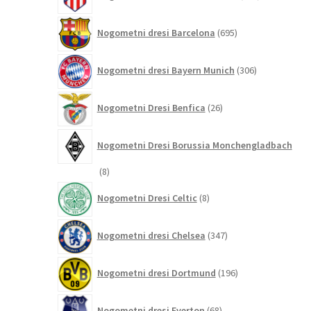
izdelkov
695
Nogometni dresi Barcelona
695
izdelkov
306
Nogometni dresi Bayern Munich
306
izdelkov
26
Nogometni Dresi Benfica
26
izdelkov
Nogometni Dresi Borussia Monchengladbach
8
8
izdelkov
8
Nogometni Dresi Celtic
8
izdelkov
347
Nogometni dresi Chelsea
347
izdelkov
196
Nogometni dresi Dortmund
196
izdelkov
68
Nogometni dresi Everton
68