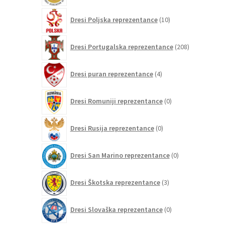
10
Dresi Poljska reprezentance
10
izdelkov
208
Dresi Portugalska reprezentance
208
izdelkov
4
Dresi puran reprezentance
4
izdelki
0
Dresi Romuniji reprezentance
0
izdelkov
0
Dresi Rusija reprezentance
0
izdelkov
0
Dresi San Marino reprezentance
0
izdelkov
3
Dresi Škotska reprezentance
3
izdelki
0
Dresi Slovaška reprezentance
0
izdelkov