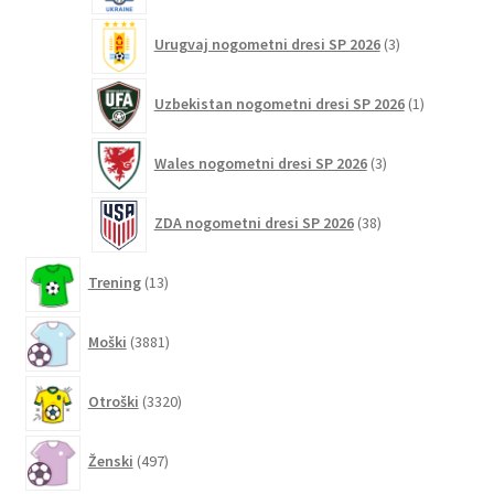
3
Urugvaj nogometni dresi SP 2026
3
izdelki
1
Uzbekistan nogometni dresi SP 2026
1
izdelek
3
Wales nogometni dresi SP 2026
3
izdelki
38
ZDA nogometni dresi SP 2026
38
izdelkov
13
Trening
13
izdelkov
3881
Moški
3881
izdelkov
3320
Otroški
3320
izdelkov
497
Ženski
497
izdelkov