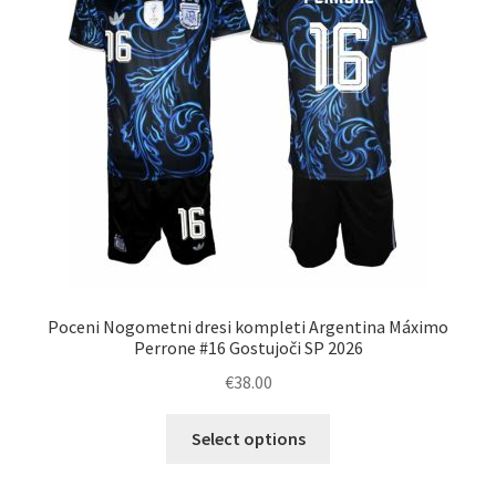
Poceni Nogometni dresi kompleti Argentina Máximo
Perrone #16 Gostujoči SP 2026
€
38.00
Ta
Select options
izdelek
ima