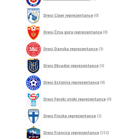
izdelkov
0
Dresi Ciper reprezentance
0
izdelkov
0
Dresi Črna gora reprezentance
0
izdelkov
3
Dresi Danska reprezentance
3
izdelki
3
Dresi Ekvador reprezentance
3
izdelki
0
Dresi Estonija reprezentance
0
izdelkov
0
Dresi Ferski otoki reprezentance
0
izdelkov
2
Dresi Finska reprezentance
2
izdelka
152
Dresi Francija reprezentance
152
izdelkov