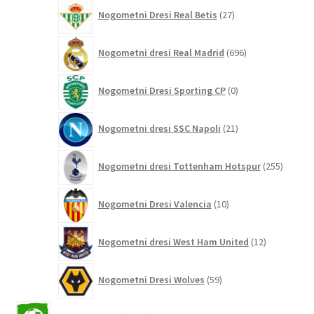
27
Nogometni Dresi Real Betis
27
izdelkov
696
Nogometni dresi Real Madrid
696
izdelkov
0
Nogometni Dresi Sporting CP
0
izdelkov
21
Nogometni dresi SSC Napoli
21
izdelkov
255
Nogometni dresi Tottenham Hotspur
255
izdelko
10
Nogometni Dresi Valencia
10
izdelkov
12
Nogometni dresi West Ham United
12
izdelkov
59
Nogometni Dresi Wolves
59
izdelkov
2042