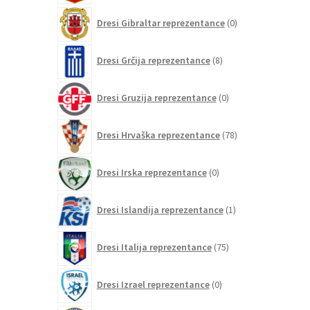
0
Dresi Gibraltar reprezentance
0
izdelkov
8
Dresi Grčija reprezentance
8
izdelkov
0
Dresi Gruzija reprezentance
0
izdelkov
78
Dresi Hrvaška reprezentance
78
izdelkov
0
Dresi Irska reprezentance
0
izdelkov
1
Dresi Islandija reprezentance
1
izdelek
75
Dresi Italija reprezentance
75
izdelkov
0
Dresi Izrael reprezentance
0
izdelkov