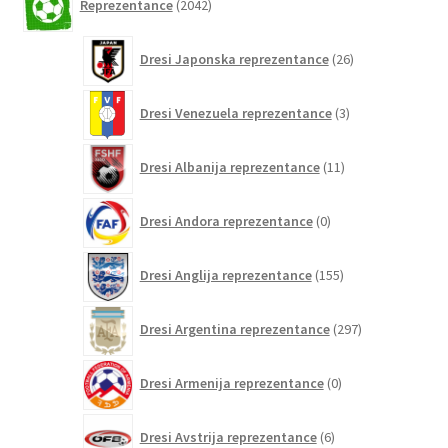
Reprezentance
2042
izdelkov
26
Dresi Japonska reprezentance
26
izdelkov
3
Dresi Venezuela reprezentance
3
izdelki
11
Dresi Albanija reprezentance
11
izdelkov
0
Dresi Andora reprezentance
0
izdelkov
155
Dresi Anglija reprezentance
155
izdelkov
297
Dresi Argentina reprezentance
297
izdelkov
0
Dresi Armenija reprezentance
0
izdelkov
6
Dresi Avstrija reprezentance
6
izdelkov