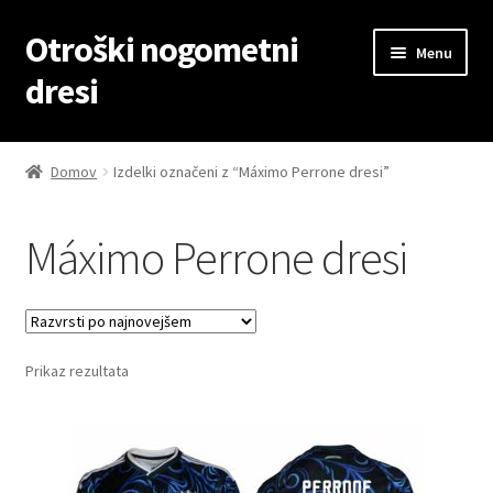
Otroški nogometni
Skip
Skip
Menu
to
to
dresi
navigation
content
Domov
Domov
Izdelki označeni z “Máximo Perrone dresi”
Blog
Máximo Perrone dresi
Kontaktiraj nas
Košarica
Prikaz rezultata
Moj račun
Trgovina
Zaključek nakupa