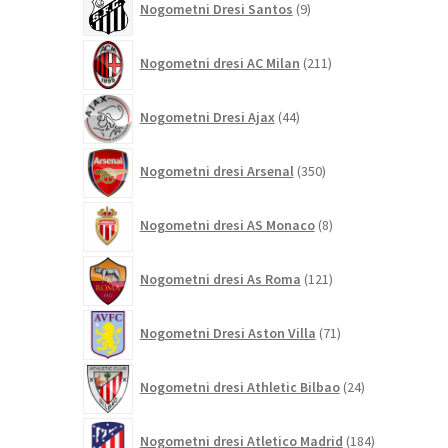
Nogometni Dresi Santos
9
izdelkov
211
Nogometni dresi AC Milan
211
izdelkov
44
Nogometni Dresi Ajax
44
izdelkov
350
Nogometni dresi Arsenal
350
izdelkov
8
Nogometni dresi AS Monaco
8
izdelkov
121
Nogometni dresi As Roma
121
izdelkov
71
Nogometni Dresi Aston Villa
71
izdelkov
24
Nogometni dresi Athletic Bilbao
24
izdelkov
184
Nogometni dresi Atletico Madrid
184