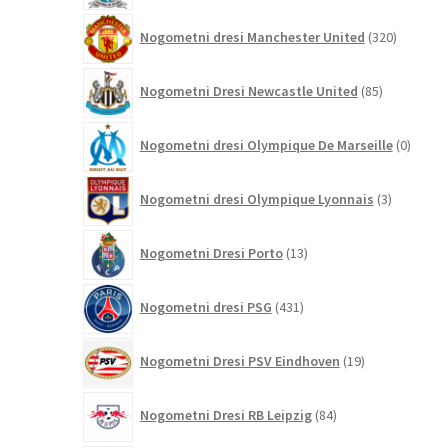
320
Nogometni dresi Manchester United
320
izdelkov
85
Nogometni Dresi Newcastle United
85
izdelkov
0
Nogometni dresi Olympique De Marseille
0
izdelk
3
Nogometni dresi Olympique Lyonnais
3
izdelki
13
Nogometni Dresi Porto
13
izdelkov
431
Nogometni dresi PSG
431
izdelkov
19
Nogometni Dresi PSV Eindhoven
19
izdelkov
84
Nogometni Dresi RB Leipzig
84
izdelkov