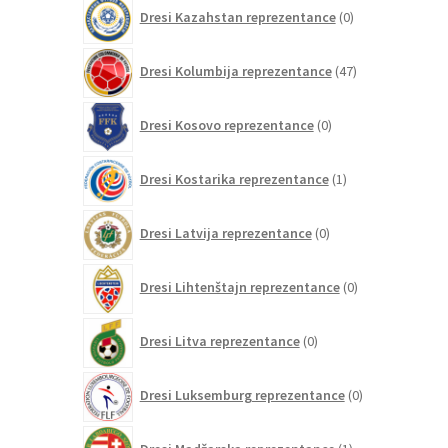
0
Dresi Kazahstan reprezentance
0
izdelkov
47
Dresi Kolumbija reprezentance
47
izdelkov
0
Dresi Kosovo reprezentance
0
izdelkov
1
Dresi Kostarika reprezentance
1
izdelek
0
Dresi Latvija reprezentance
0
izdelkov
0
Dresi Lihtenštajn reprezentance
0
izdelkov
0
Dresi Litva reprezentance
0
izdelkov
0
Dresi Luksemburg reprezentance
0
izdelkov
1