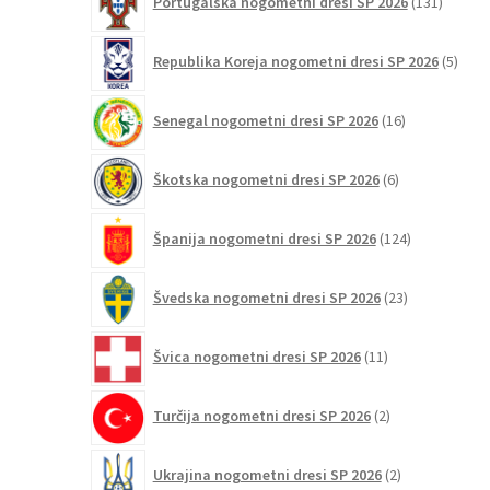
Portugalska nogometni dresi SP 2026
131
izdelko
5
Republika Koreja nogometni dresi SP 2026
5
izdel
16
Senegal nogometni dresi SP 2026
16
izdelkov
6
Škotska nogometni dresi SP 2026
6
izdelkov
124
Španija nogometni dresi SP 2026
124
izdelkov
23
Švedska nogometni dresi SP 2026
23
izdelkov
11
Švica nogometni dresi SP 2026
11
izdelkov
2
Turčija nogometni dresi SP 2026
2
izdelka
2
Ukrajina nogometni dresi SP 2026
2
izdelka