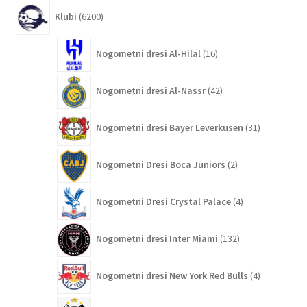
6200
Klubi
6200
izdelkov
16
Nogometni dresi Al-Hilal
16
izdelkov
42
Nogometni dresi Al-Nassr
42
izdelkov
31
Nogometni dresi Bayer Leverkusen
31
izdelkov
2
Nogometni Dresi Boca Juniors
2
izdelka
4
Nogometni Dresi Crystal Palace
4
izdelki
132
Nogometni dresi Inter Miami
132
izdelkov
4
Nogometni dresi New York Red Bulls
4
izdelki
9