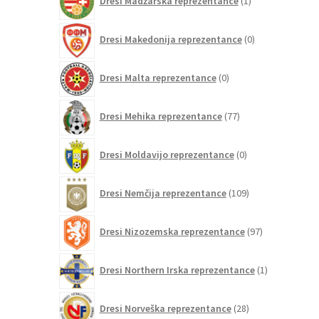
Dresi Madžarska reprezentance
1
izdelek
0
Dresi Makedonija reprezentance
0
izdelkov
0
Dresi Malta reprezentance
0
izdelkov
77
Dresi Mehika reprezentance
77
izdelkov
0
Dresi Moldavijo reprezentance
0
izdelkov
109
Dresi Nemčija reprezentance
109
izdelkov
97
Dresi Nizozemska reprezentance
97
izdelkov
1
Dresi Northern Irska reprezentance
1
izdelek
28
Dresi Norveška reprezentance
28
izdelkov