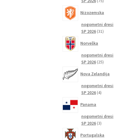
75
SP 2026
75
izdelkov
Nizozemska
nogometni dresi
31
SP 2026
31
izdelkov
Norveška
nogometni dresi
25
SP 2026
25
izdelkov
Nova Zelandija
nogometni dresi
4
SP 2026
4
izdelki
Panama
nogometni dresi
3
SP 2026
3
izdelki
Portugalska