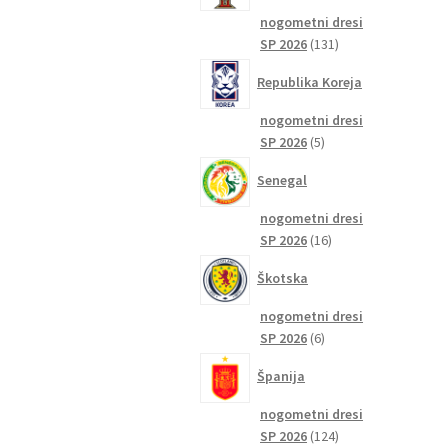
nogometni dresi
131
SP 2026
131
izdelkov
Republika Koreja
nogometni dresi
5
SP 2026
5
izdelkov
Senegal
nogometni dresi
16
SP 2026
16
izdelkov
Škotska
nogometni dresi
6
SP 2026
6
izdelkov
Španija
nogometni dresi
124
SP 2026
124