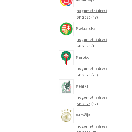
nogometni dresi
47
SP 2026
47
izdelkov
Madžarska
nogometni dresi
1
SP 2026
1
izdelek
Maroko
nogometni dresi
23
SP 2026
23
izdelkov
Mehika
nogometni dresi
32
SP 2026
32
izdelkov
Nemčija
nogometni dresi