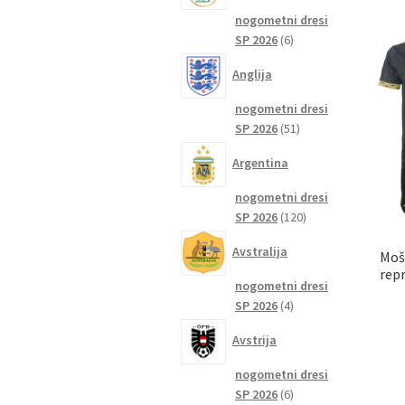
nogometni dresi
6
SP 2026
6
izdelkov
Anglija
nogometni dresi
51
SP 2026
51
izdelkov
Argentina
nogometni dresi
120
SP 2026
120
izdelkov
Avstralija
Moš
rep
nogometni dresi
4
SP 2026
4
izdelki
Avstrija
nogometni dresi
6
SP 2026
6