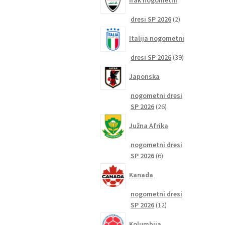
Irak nogometni
2
dresi SP 2026
2
izdelka
Italija nogometni
39
dresi SP 2026
39
izdelkov
Japonska
nogometni dresi
26
SP 2026
26
izdelkov
Južna Afrika
nogometni dresi
6
SP 2026
6
izdelkov
Kanada
nogometni dresi
12
SP 2026
12
izdelkov
Kolumbija