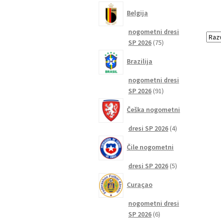
izdelkov
Belgija
nogometni dresi
75
SP 2026
75
izdelkov
Brazilija
nogometni dresi
91
SP 2026
91
izdelkov
Češka nogometni
4
dresi SP 2026
4
izdelki
Čile nogometni
5
dresi SP 2026
5
izdelkov
Curaçao
nogometni dresi
6
SP 2026
6