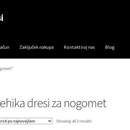
i
račun
Zaključek nakupa
Kontaktiraj nas
Blog
čun
Trgovina
Zaključek nakupa
nogomet”
ehika dresi za nogomet
Sorted
Showing all 2 results
by