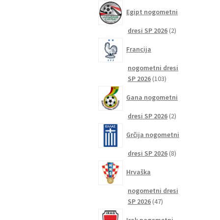
izdelkov
Egipt nogometni
2
dresi SP 2026
2
izdelka
Francija
nogometni dresi
103
SP 2026
103
izdelki
Gana nogometni
2
dresi SP 2026
2
izdelka
Grčija nogometni
8
dresi SP 2026
8
izdelkov
Hrvaška
nogometni dresi
47
SP 2026
47
izdelkov