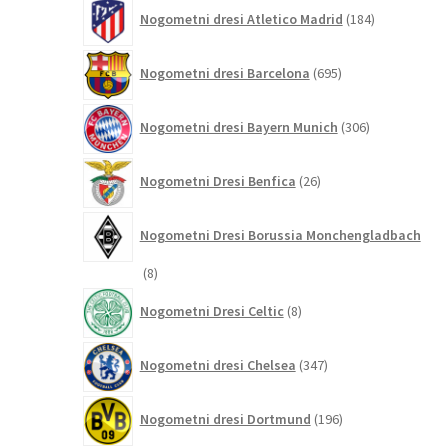
184
Nogometni dresi Atletico Madrid
184
izdelkov
695
Nogometni dresi Barcelona
695
izdelkov
306
Nogometni dresi Bayern Munich
306
izdelkov
26
Nogometni Dresi Benfica
26
izdelkov
Nogometni Dresi Borussia Monchengladbach
8
8
izdelkov
8
Nogometni Dresi Celtic
8
izdelkov
347
Nogometni dresi Chelsea
347
izdelkov
196
Nogometni dresi Dortmund
196
izdelkov