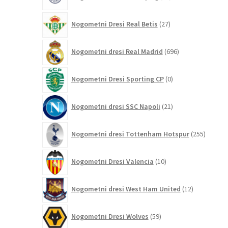
izdelkov
27
Nogometni Dresi Real Betis
27
izdelkov
696
Nogometni dresi Real Madrid
696
izdelkov
0
Nogometni Dresi Sporting CP
0
izdelkov
21
Nogometni dresi SSC Napoli
21
izdelkov
255
Nogometni dresi Tottenham Hotspur
255
izdelko
10
Nogometni Dresi Valencia
10
izdelkov
12
Nogometni dresi West Ham United
12
izdelkov
59
Nogometni Dresi Wolves
59
izdelkov