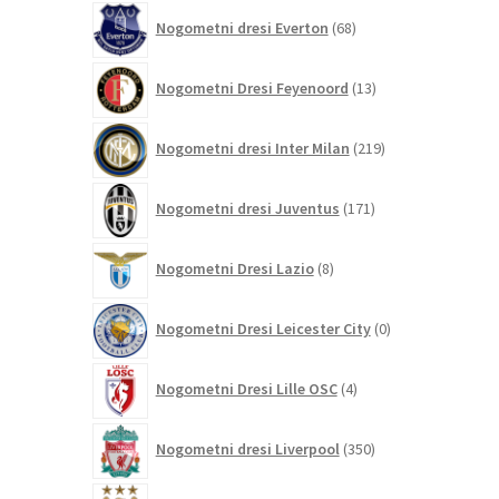
68
Nogometni dresi Everton
68
izdelkov
13
Nogometni Dresi Feyenoord
13
izdelkov
219
Nogometni dresi Inter Milan
219
izdelkov
171
Nogometni dresi Juventus
171
izdelkov
8
Nogometni Dresi Lazio
8
izdelkov
0
Nogometni Dresi Leicester City
0
izdelkov
4
Nogometni Dresi Lille OSC
4
izdelki
350
Nogometni dresi Liverpool
350
izdelkov
458