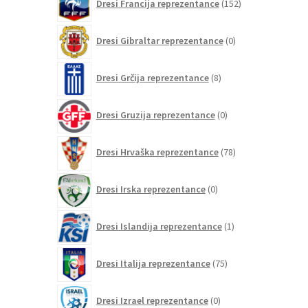
Dresi Francija reprezentance
152
izdelkov
0
Dresi Gibraltar reprezentance
0
izdelkov
8
Dresi Grčija reprezentance
8
izdelkov
0
Dresi Gruzija reprezentance
0
izdelkov
78
Dresi Hrvaška reprezentance
78
izdelkov
0
Dresi Irska reprezentance
0
izdelkov
1
Dresi Islandija reprezentance
1
izdelek
75
Dresi Italija reprezentance
75
izdelkov
0
Dresi Izrael reprezentance
0
izdelkov