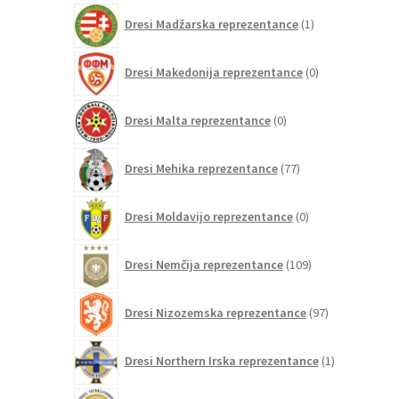
1
Dresi Madžarska reprezentance
1
izdelek
0
Dresi Makedonija reprezentance
0
izdelkov
0
Dresi Malta reprezentance
0
izdelkov
77
Dresi Mehika reprezentance
77
izdelkov
0
Dresi Moldavijo reprezentance
0
izdelkov
109
Dresi Nemčija reprezentance
109
izdelkov
97
Dresi Nizozemska reprezentance
97
izdelkov
1
Dresi Northern Irska reprezentance
1
izdelek
28