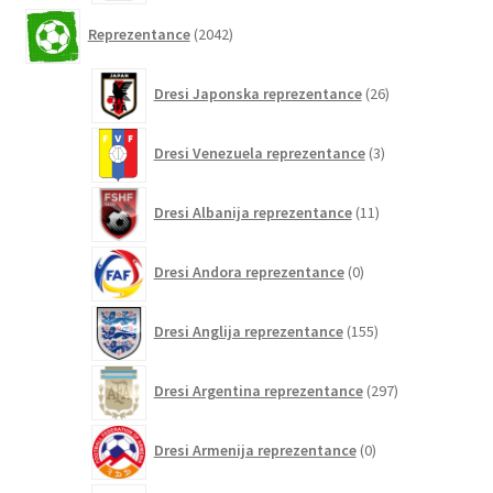
2042
Reprezentance
2042
izdelkov
26
Dresi Japonska reprezentance
26
izdelkov
3
Dresi Venezuela reprezentance
3
izdelki
11
Dresi Albanija reprezentance
11
izdelkov
0
Dresi Andora reprezentance
0
izdelkov
155
Dresi Anglija reprezentance
155
izdelkov
297
Dresi Argentina reprezentance
297
izdelkov
0
Dresi Armenija reprezentance
0
izdelkov