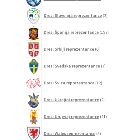
izdelkov
2
Dresi Slovenija reprezentance
2
izdelka
197
Dresi Španija reprezentance
197
izdelkov
0
Dresi Srbiji reprezentance
0
izdelkov
7
Dresi Švedska reprezentance
7
izdelkov
12
Dresi Švica reprezentance
12
izdelkov
2
Dresi Ukrajini reprezentance
2
izdelka
21
Dresi Urugvaj reprezentance
21
izdelkov
5
Dresi Wales reprezentance
5
izdelkov