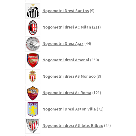
9
Nogometni Dresi Santos
9
izdelkov
211
Nogometni dresi AC Milan
211
izdelkov
44
Nogometni Dresi Ajax
44
izdelkov
350
Nogometni dresi Arsenal
350
izdelkov
8
Nogometni dresi AS Monaco
8
izdelkov
121
Nogometni dresi As Roma
121
izdelkov
71
Nogometni Dresi Aston Villa
71
izdelkov
24
Nogometni dresi Athletic Bilbao
24
izdelkov