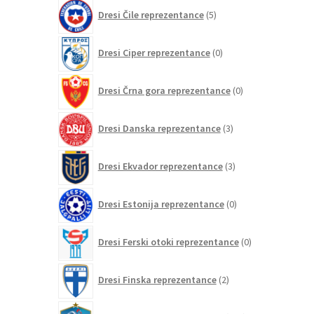
5
Dresi Čile reprezentance
5
izdelkov
0
Dresi Ciper reprezentance
0
izdelkov
0
Dresi Črna gora reprezentance
0
izdelkov
3
Dresi Danska reprezentance
3
izdelki
3
Dresi Ekvador reprezentance
3
izdelki
0
Dresi Estonija reprezentance
0
izdelkov
0
Dresi Ferski otoki reprezentance
0
izdelkov
2
Dresi Finska reprezentance
2
izdelka
152