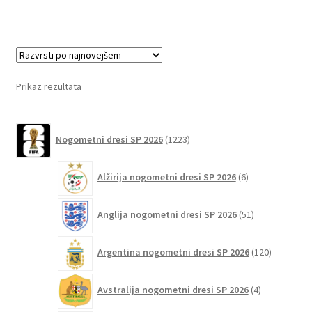
ima
več
različic.
Možnosti
lahko
Prikaz rezultata
izberete
na
1223
strani
Nogometni dresi SP 2026
1223
izdelkov
izdelka
6
Alžirija nogometni dresi SP 2026
6
izdelkov
51
Anglija nogometni dresi SP 2026
51
izdelkov
120
Argentina nogometni dresi SP 2026
120
izdelkov
4
Avstralija nogometni dresi SP 2026
4
izdelki