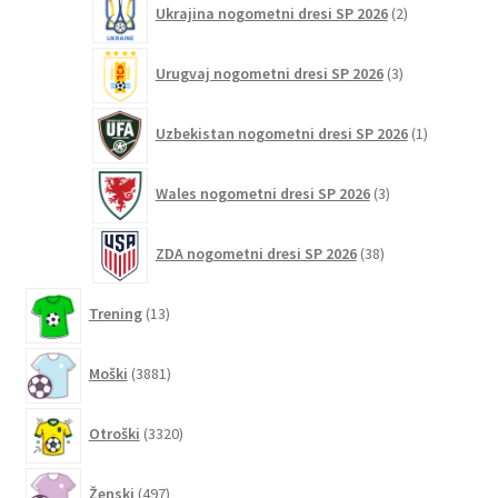
Ukrajina nogometni dresi SP 2026
2
izdelka
3
Urugvaj nogometni dresi SP 2026
3
izdelki
1
Uzbekistan nogometni dresi SP 2026
1
izdelek
3
Wales nogometni dresi SP 2026
3
izdelki
38
ZDA nogometni dresi SP 2026
38
izdelkov
13
Trening
13
izdelkov
3881
Moški
3881
izdelkov
3320
Otroški
3320
izdelkov
497
Ženski
497