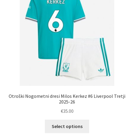
Otroški Nogometni dresi Milos Kerkez #6 Liverpool Tretji
2025-26
€
35.00
Ta
Select options
izdelek