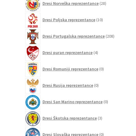
Dresi Norveška reprezentance
28
izdelkov
10
Dresi Poljska reprezentance
10
izdelkov
208
Dresi Portugalska reprezentance
208
izdelkov
4
Dresi puran reprezentance
4
izdelki
0
Dresi Romuniji reprezentance
0
izdelkov
0
Dresi Rusija reprezentance
0
izdelkov
0
Dresi San Marino reprezentance
0
izdelkov
3
Dresi Škotska reprezentance
3
izdelki
0
Dresi Slovaška reprezentance
0