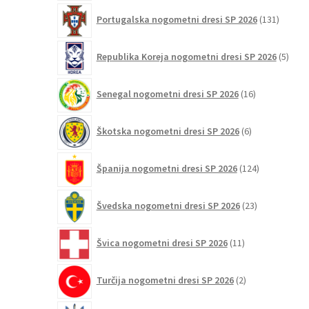
131
Portugalska nogometni dresi SP 2026
131
izdelko
5
Republika Koreja nogometni dresi SP 2026
5
izdel
16
Senegal nogometni dresi SP 2026
16
izdelkov
6
Škotska nogometni dresi SP 2026
6
izdelkov
124
Španija nogometni dresi SP 2026
124
izdelkov
23
Švedska nogometni dresi SP 2026
23
izdelkov
11
Švica nogometni dresi SP 2026
11
izdelkov
2
Turčija nogometni dresi SP 2026
2
izdelka
2