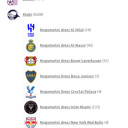
izdelkov
6200
Klubi
6200
izdelkov
16
Nogometni dresi Al-Hilal
16
izdelkov
42
Nogometni dresi Al-Nassr
42
izdelkov
31
Nogometni dresi Bayer Leverkusen
31
izdelkov
2
Nogometni Dresi Boca Juniors
2
izdelka
4
Nogometni Dresi Crystal Palace
4
izdelki
132
Nogometni dresi Inter Miami
132
izdelkov
4
Nogometni dresi New York Red Bulls
4
izdelki