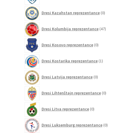
0
Dresi Kazahstan reprezentance
0
izdelkov
47
Dresi Kolumbija reprezentance
47
izdelkov
0
Dresi Kosovo reprezentance
0
izdelkov
1
Dresi Kostarika reprezentance
1
izdelek
0
Dresi Latvija reprezentance
0
izdelkov
0
Dresi Lihtenštajn reprezentance
0
izdelkov
0
Dresi Litva reprezentance
0
izdelkov
0
Dresi Luksemburg reprezentance
0
izdelkov