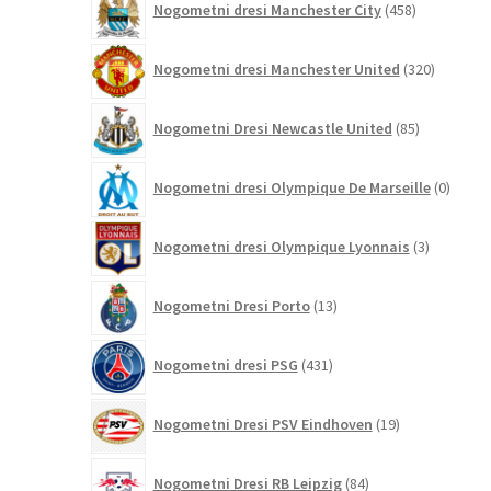
Nogometni dresi Manchester City
458
izdelkov
320
Nogometni dresi Manchester United
320
izdelkov
85
Nogometni Dresi Newcastle United
85
izdelkov
0
Nogometni dresi Olympique De Marseille
0
izdelk
3
Nogometni dresi Olympique Lyonnais
3
izdelki
13
Nogometni Dresi Porto
13
izdelkov
431
Nogometni dresi PSG
431
izdelkov
19
Nogometni Dresi PSV Eindhoven
19
izdelkov
84
Nogometni Dresi RB Leipzig
84