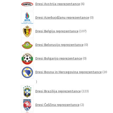
6
Dresi Avstrija reprezentance
6
izdelkov
0
Dresi Azerbajdžanu reprezentance
0
izdelkov
107
Dresi Belgija reprezentance
107
izdelkov
0
Dresi Belorusijo reprezentance
0
izdelkov
0
Dresi Bolgarijo reprezentance
0
izdelkov
Dresi Bosna in Hercegovina reprezentance
20
20
izdelkov
223
Dresi Brazilija reprezentance
223
izdelkov
2
Dresi Češčina reprezentance
2
izdelka