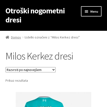
Otroški nogometni
Skip
Skip
Menu
to
to
dresi
navigation
content
Domov
Domov
Izdelki označeni z “Milos Kerkez dresi”
Blog
Milos Kerkez dresi
Kontaktiraj nas
Košarica
Prikaz rezultata
Moj račun
Trgovina
Zaključek nakupa