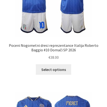
Poceni Nogometni dresi reprezentance Italija Roberto
Baggio #10 Domači SP 2026
€
38.00
Ta
Select options
izdelek
ima
več
različic.
Možnosti
lahko