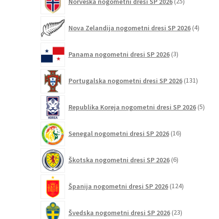
Norveška nogometni dresi SP 2026
25
izdelkov
4
Nova Zelandija nogometni dresi SP 2026
4
izdelki
3
Panama nogometni dresi SP 2026
3
izdelki
131
Portugalska nogometni dresi SP 2026
131
izdelko
5
Republika Koreja nogometni dresi SP 2026
5
izdel
16
Senegal nogometni dresi SP 2026
16
izdelkov
6
Škotska nogometni dresi SP 2026
6
izdelkov
124
Španija nogometni dresi SP 2026
124
izdelkov
23
Švedska nogometni dresi SP 2026
23
izdelkov