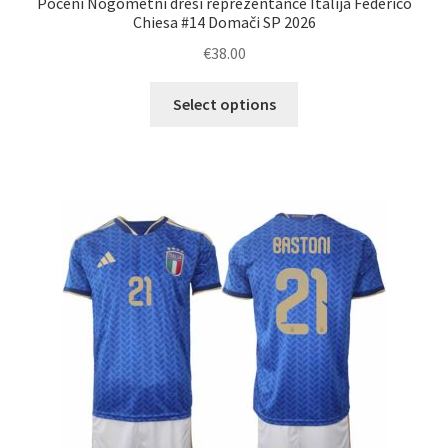
Poceni Nogometni dresi reprezentance Italija Federico
Chiesa #14 Domači SP 2026
€
38.00
Ta
Select options
izdelek
ima
več
različic.
Možnosti
lahko
izberete
na
strani
izdelka