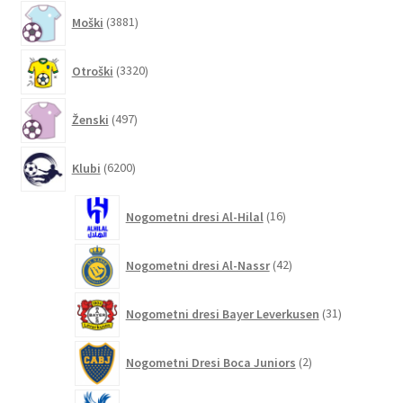
3881
Moški
3881
izdelkov
3320
Otroški
3320
izdelkov
497
Ženski
497
izdelkov
6200
Klubi
6200
izdelkov
16
Nogometni dresi Al-Hilal
16
izdelkov
42
Nogometni dresi Al-Nassr
42
izdelkov
31
Nogometni dresi Bayer Leverkusen
31
izdelkov
2
Nogometni Dresi Boca Juniors
2
izdelka
4