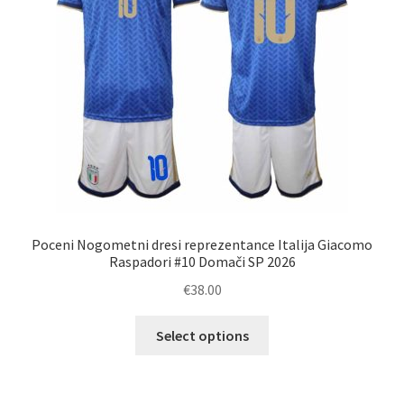
na
strani
izdelka
Poceni Nogometni dresi reprezentance Italija Giacomo
Raspadori #10 Domači SP 2026
€
38.00
Ta
Select options
izdelek
ima
več