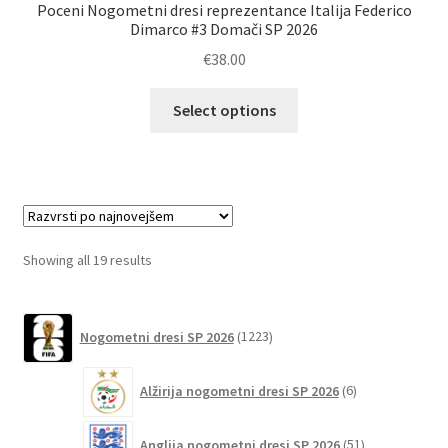
Poceni Nogometni dresi reprezentance Italija Federico
Dimarco #3 Domači SP 2026
€
38.00
Ta
Select options
izdelek
ima
več
različic.
Možnosti
lahko
Sorted
Showing all 19 results
izberete
by
na
latest
1223
strani
Nogometni dresi SP 2026
1223
izdelkov
izdelka
6
Alžirija nogometni dresi SP 2026
6
izdelkov
51
Anglija nogometni dresi SP 2026
51