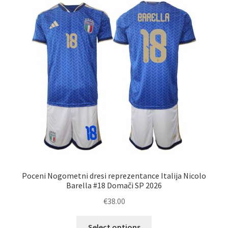
Poceni Nogometni dresi reprezentance Italija Nicolo
Barella #18 Domači SP 2026
€
38.00
Ta
Select options