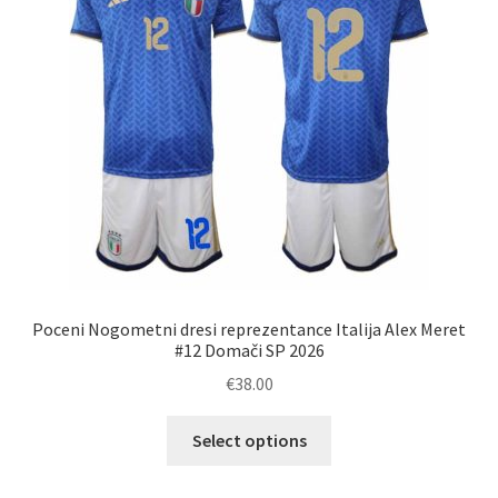
izberete
na
strani
izdelka
Poceni Nogometni dresi reprezentance Italija Alex Meret
#12 Domači SP 2026
€
38.00
Ta
Select options
izdelek
ima