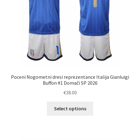
strani
izdelka
Poceni Nogometni dresi reprezentance Italija Gianluigi
Buffon #1 Domači SP 2026
€
38.00
Ta
Select options
izdelek
ima
več
različic.