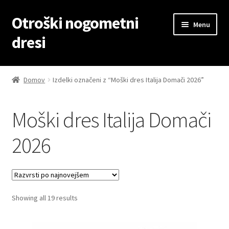
Otroški nogometni
Skip
Skip
Menu
to
to
dresi
navigation
content
Domov
Domov
Izdelki označeni z “Moški dres Italija Domači 2026”
Blog
Moški dres Italija Domači
Kontaktiraj nas
2026
Košarica
Moj račun
Sorted
Showing all 19 results
Trgovina
by
latest
Zaključek nakupa