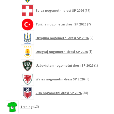
11
Švica nogometni dresi SP 2026
11
izdelkov
2
Turčija nogometni dresi SP 2026
2
izdelka
2
Ukrajina nogometni dresi SP 2026
2
izdelka
3
Urugvaj nogometni dresi SP 2026
3
izdelki
1
Uzbekistan nogometni dresi SP 2026
1
izdelek
3
Wales nogometni dresi SP 2026
3
izdelki
38
ZDA nogometni dresi SP 2026
38
izdelkov
13
Trening
13
izdelkov