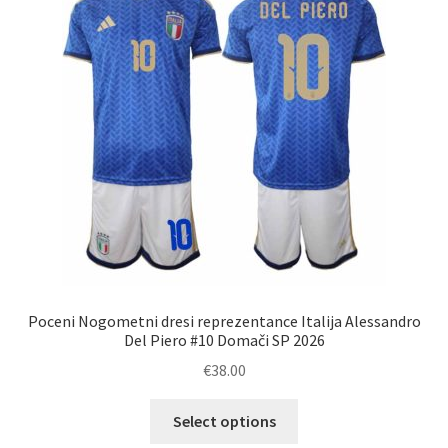
lahko
izberete
na
strani
izdelka
Poceni Nogometni dresi reprezentance Italija Alessandro
Del Piero #10 Domači SP 2026
€
38.00
Ta
Select options
izdelek