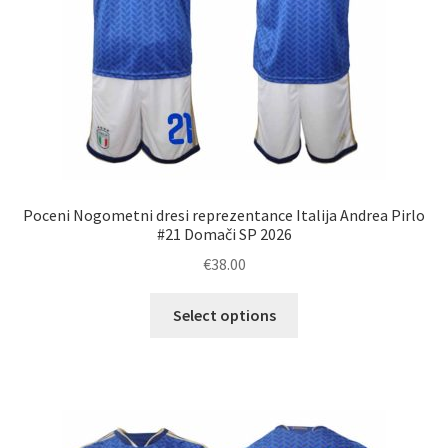
izdelka
Poceni Nogometni dresi reprezentance Italija Andrea Pirlo
#21 Domači SP 2026
€
38.00
Ta
Select options
izdelek
ima
več
različic.
Možnosti