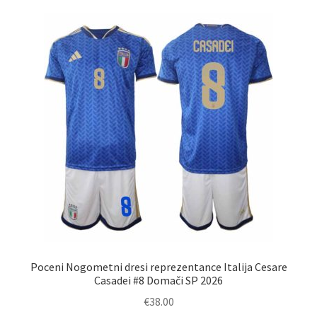
različic.
Možnosti
lahko
izberete
na
strani
izdelka
Poceni Nogometni dresi reprezentance Italija Cesare
Casadei #8 Domači SP 2026
€
38.00