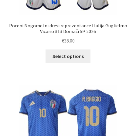
Poceni Nogometni dresi reprezentance Italija Guglielmo
Vicario #13 Domači SP 2026
€
38.00
Ta
Select options
izdelek
ima
več
različic.
Možnosti
lahko
izberete
na
strani
izdelka