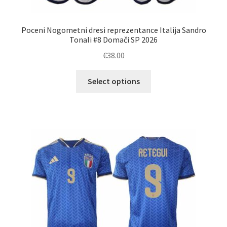
Poceni Nogometni dresi reprezentance Italija Sandro
Tonali #8 Domači SP 2026
€
38.00
Ta
Select options
izdelek
ima
več
različic.
Možnosti
lahko
izberete
na
strani
izdelka