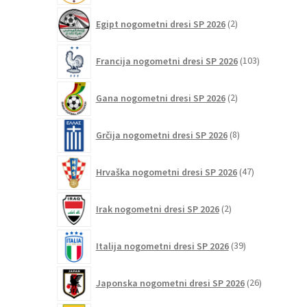
2
Egipt nogometni dresi SP 2026
2
izdelka
103
Francija nogometni dresi SP 2026
103
izdelki
2
Gana nogometni dresi SP 2026
2
izdelka
8
Grčija nogometni dresi SP 2026
8
izdelkov
47
Hrvaška nogometni dresi SP 2026
47
izdelkov
2
Irak nogometni dresi SP 2026
2
izdelka
39
Italija nogometni dresi SP 2026
39
izdelkov
26
Japonska nogometni dresi SP 2026
26
izdelkov