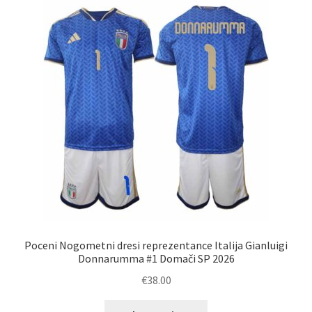
Možnosti
lahko
izberete
na
strani
izdelka
Poceni Nogometni dresi reprezentance Italija Gianluigi
Donnarumma #1 Domači SP 2026
€
38.00
Ta