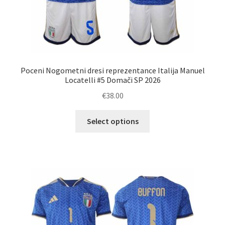
Poceni Nogometni dresi reprezentance Italija Manuel
Locatelli #5 Domači SP 2026
€
38.00
Ta
Select options
izdelek
ima
več
različic.
Možnosti
lahko
izberete
na