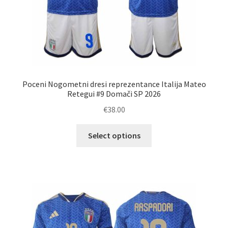
Poceni Nogometni dresi reprezentance Italija Mateo
Retegui #9 Domači SP 2026
€
38.00
Ta
Select options
izdelek
ima
več
različic.
Možnosti
lahko
izberete