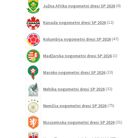
6
Južna Afrika nogometni dresi SP 2026
6
izdelkov
12
Kanada nogometni dresi SP 2026
12
izdelkov
47
Kolumbija nogometni dresi SP 2026
47
izdelkov
1
Madžarska nogometni dresi SP 2026
1
izdelek
23
Maroko nogometni dresi SP 2026
23
izdelkov
32
Mehika nogometni dresi SP 2026
32
izdelkov
75
Nemčija nogometni dresi SP 2026
75
izdelkov
31
Nizozemska nogometni dresi SP 2026
31
izdelkov
25