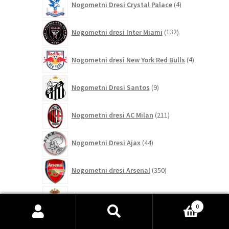
Nogometni Dresi Crystal Palace
4
izdelki
132
Nogometni dresi Inter Miami
132
izdelkov
4
Nogometni dresi New York Red Bulls
4
izdelki
9
Nogometni Dresi Santos
9
izdelkov
211
Nogometni dresi AC Milan
211
izdelkov
44
Nogometni Dresi Ajax
44
izdelkov
350
Nogometni dresi Arsenal
350
izdelkov
8
Nogometni dresi AS Monaco
8
izdelkov
0
Išči:
Iskanje
121
Nogometni dresi As Roma
121