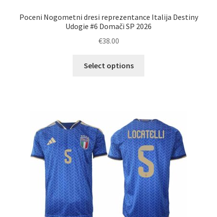
Poceni Nogometni dresi reprezentance Italija Destiny
Udogie #6 Domači SP 2026
€
38.00
Ta
Select options
izdelek
ima
več
različic.
Možnosti
lahko
izberete
na
strani
izdelka