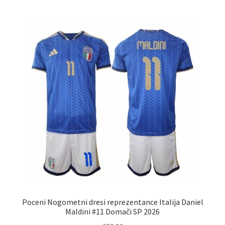
več
različic.
Možnosti
lahko
izberete
na
strani
izdelka
Poceni Nogometni dresi reprezentance Italija Daniel
Maldini #11 Domači SP 2026