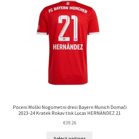
Poceni Moški Nogometni dresi Bayern Munich Domači
2023-24 Kratek Rokav tisk Lucas HERNÁNDEZ 21
€
39.26
Ta
Select options