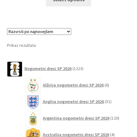
izdelek
ima
več
različic.
Možnosti
lahko
Prikaz rezultata
izberete
na
1223
strani
Nogometni dresi SP 2026
1223
izdelkov
izdelka
6
Alžirija nogometni dresi SP 2026
6
izdelkov
51
Anglija nogometni dresi SP 2026
51
izdelkov
120
Argentina nogometni dresi SP 2026
120
izdelkov
4
Avstralija nogometni dresi SP 2026
4