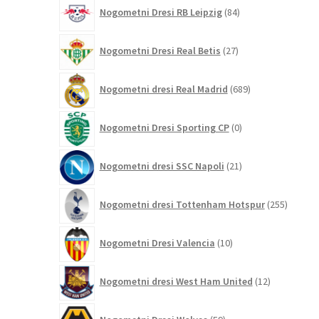
84
Nogometni Dresi RB Leipzig
84
izdelkov
27
Nogometni Dresi Real Betis
27
izdelkov
689
Nogometni dresi Real Madrid
689
izdelkov
0
Nogometni Dresi Sporting CP
0
izdelkov
21
Nogometni dresi SSC Napoli
21
izdelkov
255
Nogometni dresi Tottenham Hotspur
255
izdelko
10
Nogometni Dresi Valencia
10
izdelkov
12
Nogometni dresi West Ham United
12
izdelkov
59