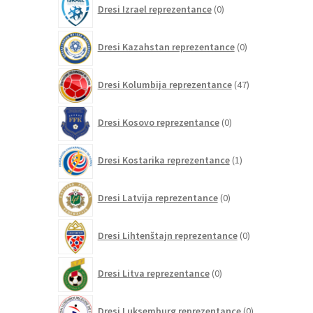
Dresi Izrael reprezentance
0
izdelkov
0
Dresi Kazahstan reprezentance
0
izdelkov
47
Dresi Kolumbija reprezentance
47
izdelkov
0
Dresi Kosovo reprezentance
0
izdelkov
1
Dresi Kostarika reprezentance
1
izdelek
0
Dresi Latvija reprezentance
0
izdelkov
0
Dresi Lihtenštajn reprezentance
0
izdelkov
0
Dresi Litva reprezentance
0
izdelkov
0
Dresi Luksemburg reprezentance
0