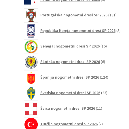
izdelki
131
Portugalska nogometni dresi SP 2026
131
izdelko
5
Republika Koreja nogometni dresi SP 2026
5
izdel
16
Senegal nogometni dresi SP 2026
16
izdelkov
6
Škotska nogometni dresi SP 2026
6
izdelkov
124
Španija nogometni dresi SP 2026
124
izdelkov
23
Švedska nogometni dresi SP 2026
23
izdelkov
11
Švica nogometni dresi SP 2026
11
izdelkov
2
Turčija nogometni dresi SP 2026
2
izdelka