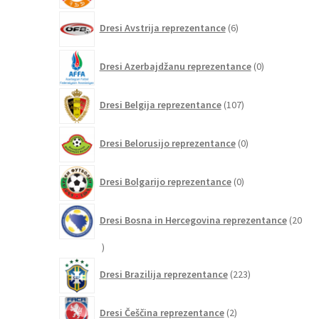
6
Dresi Avstrija reprezentance
6
izdelkov
0
Dresi Azerbajdžanu reprezentance
0
izdelkov
107
Dresi Belgija reprezentance
107
izdelkov
0
Dresi Belorusijo reprezentance
0
izdelkov
0
Dresi Bolgarijo reprezentance
0
izdelkov
Dresi Bosna in Hercegovina reprezentance
20
20
izdelkov
223
Dresi Brazilija reprezentance
223
izdelkov
2
Dresi Češčina reprezentance
2
izdelka