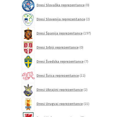
0
Dresi Slovaška reprezentance
0
izdelkov
2
Dresi Slovenija reprezentance
2
izdelka
197
Dresi Španija reprezentance
197
izdelkov
0
Dresi Srbiji reprezentance
0
izdelkov
7
Dresi Švedska reprezentance
7
izdelkov
12
Dresi Švica reprezentance
12
izdelkov
2
Dresi Ukrajini reprezentance
2
izdelka
21
Dresi Urugvaj reprezentance
21
izdelkov
5