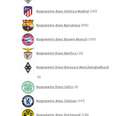
180
Nogometni dresi Atletico Madrid
180
izdelkov
695
Nogometni dresi Barcelona
695
izdelkov
303
Nogometni dresi Bayern Munich
303
izdelki
26
Nogometni Dresi Benfica
26
izdelkov
Nogometni Dresi Borussia Monchengladbach
8
8
izdelkov
8
Nogometni Dresi Celtic
8
izdelkov
347
Nogometni dresi Chelsea
347
izdelkov
196
Nogometni dresi Dortmund
196