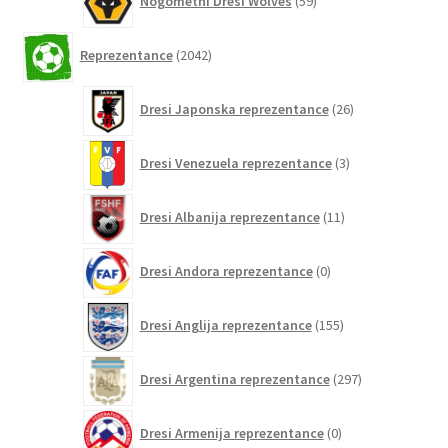
Nogometni Dresi Wolves
59
izdelkov
2042
Reprezentance
2042
izdelkov
26
Dresi Japonska reprezentance
26
izdelkov
3
Dresi Venezuela reprezentance
3
izdelki
11
Dresi Albanija reprezentance
11
izdelkov
0
Dresi Andora reprezentance
0
izdelkov
155
Dresi Anglija reprezentance
155
izdelkov
297
Dresi Argentina reprezentance
297
izdelkov
0
Dresi Armenija reprezentance
0
izdelkov