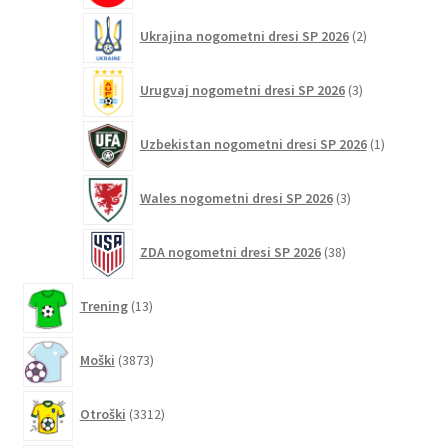
2
Ukrajina nogometni dresi SP 2026
2
izdelka
3
Urugvaj nogometni dresi SP 2026
3
izdelki
1
Uzbekistan nogometni dresi SP 2026
1
izdelek
3
Wales nogometni dresi SP 2026
3
izdelki
38
ZDA nogometni dresi SP 2026
38
izdelkov
13
Trening
13
izdelkov
3873
Moški
3873
izdelkov
3312
Otroški
3312
izdelkov