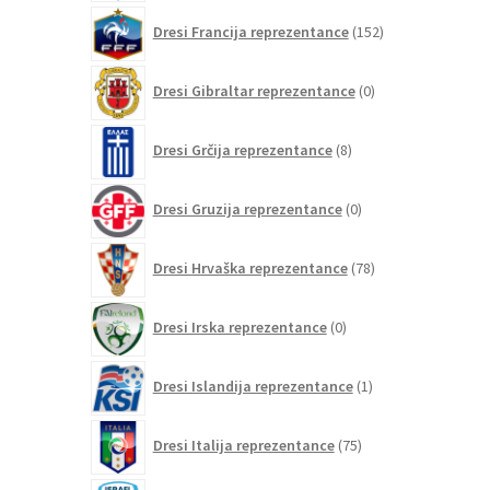
152
Dresi Francija reprezentance
152
izdelkov
0
Dresi Gibraltar reprezentance
0
izdelkov
8
Dresi Grčija reprezentance
8
izdelkov
0
Dresi Gruzija reprezentance
0
izdelkov
78
Dresi Hrvaška reprezentance
78
izdelkov
0
Dresi Irska reprezentance
0
izdelkov
1
Dresi Islandija reprezentance
1
izdelek
75
Dresi Italija reprezentance
75
izdelkov
0