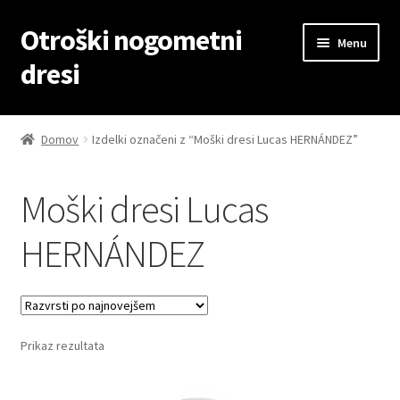
Otroški nogometni
Skip
Skip
Menu
to
to
dresi
navigation
content
Domov
Domov
Izdelki označeni z “Moški dresi Lucas HERNÁNDEZ”
Blog
Moški dresi Lucas
Kontaktiraj nas
HERNÁNDEZ
Košarica
Moj račun
Prikaz rezultata
Trgovina
Zaključek nakupa