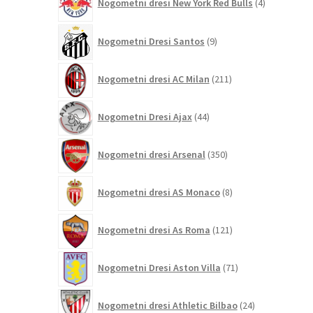
Nogometni dresi New York Red Bulls
4
izdelki
9
Nogometni Dresi Santos
9
izdelkov
211
Nogometni dresi AC Milan
211
izdelkov
44
Nogometni Dresi Ajax
44
izdelkov
350
Nogometni dresi Arsenal
350
izdelkov
8
Nogometni dresi AS Monaco
8
izdelkov
121
Nogometni dresi As Roma
121
izdelkov
71
Nogometni Dresi Aston Villa
71
izdelkov
24
Nogometni dresi Athletic Bilbao
24
izdelkov