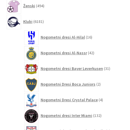
494
Ženski
494
izdelkov
6181
Klubi
6181
izdelkov
16
Nogometni dresi Al-Hilal
16
izdelkov
42
Nogometni dresi Al-Nassr
42
izdelkov
31
Nogometni dresi Bayer Leverkusen
31
izdelkov
2
Nogometni Dresi Boca Juniors
2
izdelka
4
Nogometni Dresi Crystal Palace
4
izdelki
132
Nogometni dresi Inter Miami
132
izdelkov
4