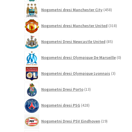
458
Nogometni dresi Manchester City
458
izdelkov
318
Nogometni dresi Manchester United
318
izdelkov
85
Nogometni Dresi Newcastle United
85
izdelkov
0
Nogometni dresi Olympique De Marseille
0
izdelk
3
Nogometni dresi Olympique Lyonnais
3
izdelki
13
Nogometni Dresi Porto
13
izdelkov
428
Nogometni dresi PSG
428
izdelkov
19
Nogometni Dresi PSV Eindhoven
19
izdelkov