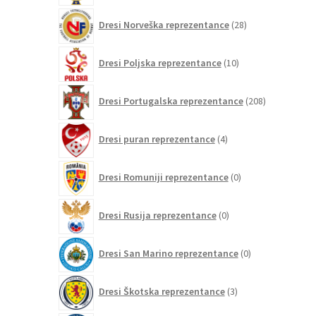
28
Dresi Norveška reprezentance
28
izdelkov
10
Dresi Poljska reprezentance
10
izdelkov
208
Dresi Portugalska reprezentance
208
izdelkov
4
Dresi puran reprezentance
4
izdelki
0
Dresi Romuniji reprezentance
0
izdelkov
0
Dresi Rusija reprezentance
0
izdelkov
0
Dresi San Marino reprezentance
0
izdelkov
3
Dresi Škotska reprezentance
3
izdelki