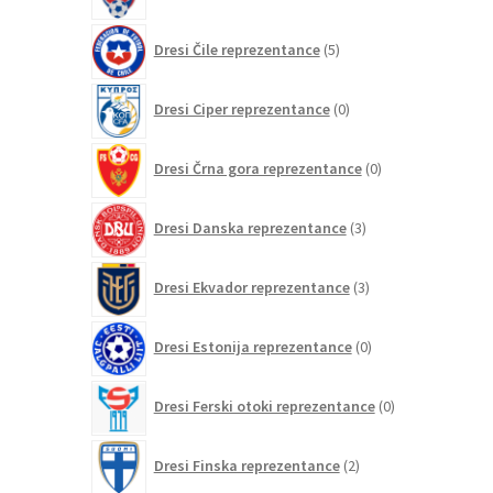
5
Dresi Čile reprezentance
5
izdelkov
0
Dresi Ciper reprezentance
0
izdelkov
0
Dresi Črna gora reprezentance
0
izdelkov
3
Dresi Danska reprezentance
3
izdelki
3
Dresi Ekvador reprezentance
3
izdelki
0
Dresi Estonija reprezentance
0
izdelkov
0
Dresi Ferski otoki reprezentance
0
izdelkov
2
Dresi Finska reprezentance
2
izdelka