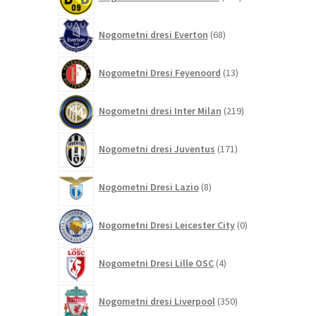
izdelkov
68
Nogometni dresi Everton
68
izdelkov
13
Nogometni Dresi Feyenoord
13
izdelkov
219
Nogometni dresi Inter Milan
219
izdelkov
171
Nogometni dresi Juventus
171
izdelkov
8
Nogometni Dresi Lazio
8
izdelkov
0
Nogometni Dresi Leicester City
0
izdelkov
4
Nogometni Dresi Lille OSC
4
izdelki
350
Nogometni dresi Liverpool
350
izdelkov