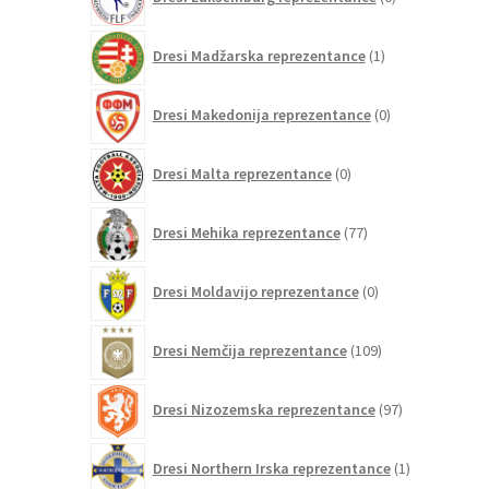
izdelkov
1
Dresi Madžarska reprezentance
1
izdelek
0
Dresi Makedonija reprezentance
0
izdelkov
0
Dresi Malta reprezentance
0
izdelkov
77
Dresi Mehika reprezentance
77
izdelkov
0
Dresi Moldavijo reprezentance
0
izdelkov
109
Dresi Nemčija reprezentance
109
izdelkov
97
Dresi Nizozemska reprezentance
97
izdelkov
1
Dresi Northern Irska reprezentance
1
izdelek