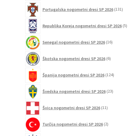
131
Portugalska nogometni dresi SP 2026
131
izdelko
5
Republika Koreja nogometni dresi SP 2026
5
izdel
16
Senegal nogometni dresi SP 2026
16
izdelkov
6
Škotska nogometni dresi SP 2026
6
izdelkov
124
Španija nogometni dresi SP 2026
124
izdelkov
23
Švedska nogometni dresi SP 2026
23
izdelkov
11
Švica nogometni dresi SP 2026
11
izdelkov
2
Turčija nogometni dresi SP 2026
2
izdelka