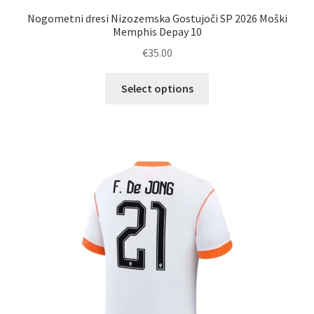
Nogometni dresi Nizozemska Gostujoči SP 2026 Moški
Memphis Depay 10
€
35.00
Ta
Select options
izdelek
ima
več
različic.
Možnosti
lahko
izberete
na
strani
izdelka