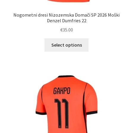
Nogometni dresi Nizozemska Domači SP 2026 Moški
Denzel Dumfries 22
€
35.00
Ta
Select options
izdelek
ima
več
različic.
Možnosti
lahko
izberete
na
strani
izdelka