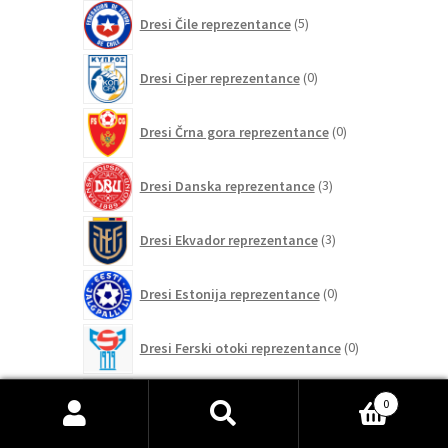
5
Dresi Čile reprezentance
5
izdelkov
0
Dresi Ciper reprezentance
0
izdelkov
0
Dresi Črna gora reprezentance
0
izdelkov
3
Dresi Danska reprezentance
3
izdelki
3
Dresi Ekvador reprezentance
3
izdelki
0
Dresi Estonija reprezentance
0
izdelkov
0
Dresi Ferski otoki reprezentance
0
izdelkov
2
Dresi Finska reprezentance
2
0
izdelka
Išči:
Iskanje
152