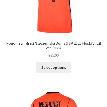
Nogometni dresi Nizozemska Domači SP 2026 Moški Virgil
van Dijk 4
€
35.00
Ta
Select options
izdelek
ima
več
različic.
Možnosti
lahko
izberete