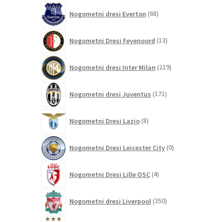
68
Nogometni dresi Everton
68
izdelkov
13
Nogometni Dresi Feyenoord
13
izdelkov
219
Nogometni dresi Inter Milan
219
izdelkov
171
Nogometni dresi Juventus
171
izdelkov
8
Nogometni Dresi Lazio
8
izdelkov
0
Nogometni Dresi Leicester City
0
izdelkov
4
Nogometni Dresi Lille OSC
4
izdelki
350
Nogometni dresi Liverpool
350
izdelkov
458