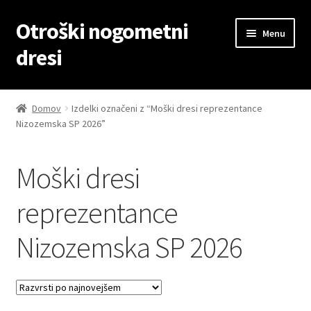
Otroški nogometni
Skip
Skip
Menu
to
to
dresi
navigation
content
Domov
Domov
Izdelki označeni z “Moški dresi reprezentance
Nizozemska SP 2026”
Blog
Kontaktiraj nas
Moški dresi
Košarica
reprezentance
Nizozemska SP 2026
Moj račun
Trgovina
Zaključek nakupa