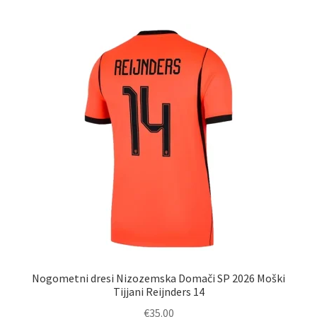
več
različic.
Možnosti
lahko
izberete
na
strani
izdelka
Nogometni dresi Nizozemska Domači SP 2026 Moški
Tijjani Reijnders 14
€
35.00