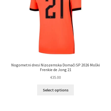
strani
izdelka
Nogometni dresi Nizozemska Domači SP 2026 Moški
Frenkie de Jong 21
€
35.00
Ta
Select options
izdelek
ima
več