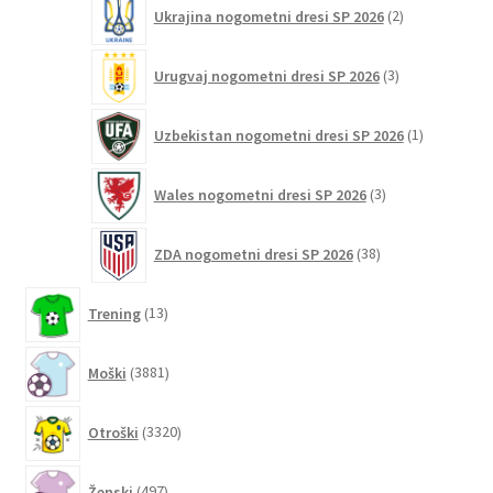
2
Ukrajina nogometni dresi SP 2026
2
izdelka
3
Urugvaj nogometni dresi SP 2026
3
izdelki
1
Uzbekistan nogometni dresi SP 2026
1
izdelek
3
Wales nogometni dresi SP 2026
3
izdelki
38
ZDA nogometni dresi SP 2026
38
izdelkov
13
Trening
13
izdelkov
3881
Moški
3881
izdelkov
3320
Otroški
3320
izdelkov
497
Ženski
497