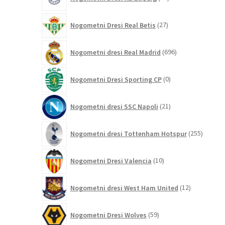
izdelkov
27
Nogometni Dresi Real Betis
27
izdelkov
696
Nogometni dresi Real Madrid
696
izdelkov
0
Nogometni Dresi Sporting CP
0
izdelkov
21
Nogometni dresi SSC Napoli
21
izdelkov
255
Nogometni dresi Tottenham Hotspur
255
izdelko
10
Nogometni Dresi Valencia
10
izdelkov
12
Nogometni dresi West Ham United
12
izdelkov
59
Nogometni Dresi Wolves
59
izdelkov