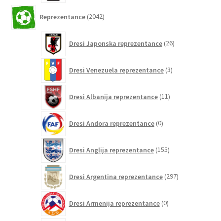
2042
Reprezentance
2042
izdelkov
26
Dresi Japonska reprezentance
26
izdelkov
3
Dresi Venezuela reprezentance
3
izdelki
11
Dresi Albanija reprezentance
11
izdelkov
0
Dresi Andora reprezentance
0
izdelkov
155
Dresi Anglija reprezentance
155
izdelkov
297
Dresi Argentina reprezentance
297
izdelkov
0
Dresi Armenija reprezentance
0
izdelkov