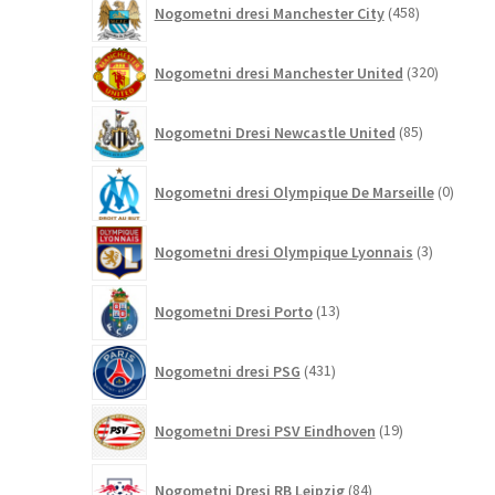
Nogometni dresi Manchester City
458
izdelkov
320
Nogometni dresi Manchester United
320
izdelkov
85
Nogometni Dresi Newcastle United
85
izdelkov
0
Nogometni dresi Olympique De Marseille
0
izdelk
3
Nogometni dresi Olympique Lyonnais
3
izdelki
13
Nogometni Dresi Porto
13
izdelkov
431
Nogometni dresi PSG
431
izdelkov
19
Nogometni Dresi PSV Eindhoven
19
izdelkov
84
Nogometni Dresi RB Leipzig
84