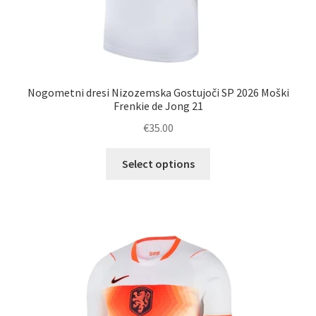
Nogometni dresi Nizozemska Gostujoči SP 2026 Moški
Frenkie de Jong 21
€
35.00
Ta
Select options
izdelek
ima
več
različic.
Možnosti
lahko
izberete
na
strani