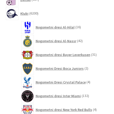
izdelkov
6200
Klubi
6200
izdelkov
16
Nogometni dresi Al-Hilal
16
izdelkov
42
Nogometni dresi Al-Nassr
42
izdelkov
31
Nogometni dresi Bayer Leverkusen
31
izdelkov
2
Nogometni Dresi Boca Juniors
2
izdelka
4
Nogometni Dresi Crystal Palace
4
izdelki
132
Nogometni dresi Inter Miami
132
izdelkov
4
Nogometni dresi New York Red Bulls
4
izdelki