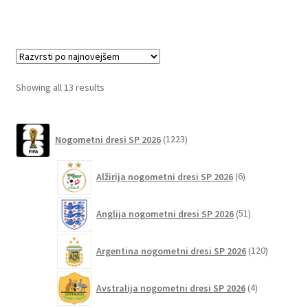
ima
več
različic.
Možnosti
lahko
Sorted
Showing all 13 results
izberete
by
na
latest
1223
strani
Nogometni dresi SP 2026
1223
izdelkov
izdelka
6
Alžirija nogometni dresi SP 2026
6
izdelkov
51
Anglija nogometni dresi SP 2026
51
izdelkov
120
Argentina nogometni dresi SP 2026
120
izdelkov
4
Avstralija nogometni dresi SP 2026
4
izdelki