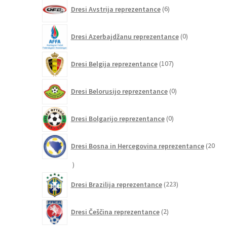
6
Dresi Avstrija reprezentance
6
izdelkov
0
Dresi Azerbajdžanu reprezentance
0
izdelkov
107
Dresi Belgija reprezentance
107
izdelkov
0
Dresi Belorusijo reprezentance
0
izdelkov
0
Dresi Bolgarijo reprezentance
0
izdelkov
Dresi Bosna in Hercegovina reprezentance
20
20
izdelkov
223
Dresi Brazilija reprezentance
223
izdelkov
2
Dresi Češčina reprezentance
2
izdelka