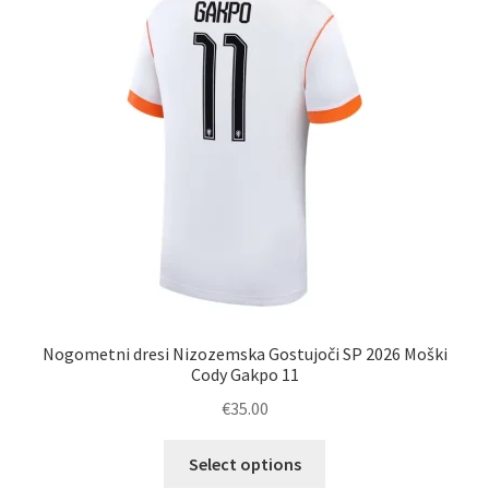
lahko
izberete
na
strani
izdelka
Nogometni dresi Nizozemska Gostujoči SP 2026 Moški
Cody Gakpo 11
€
35.00
Ta
Select options
izdelek