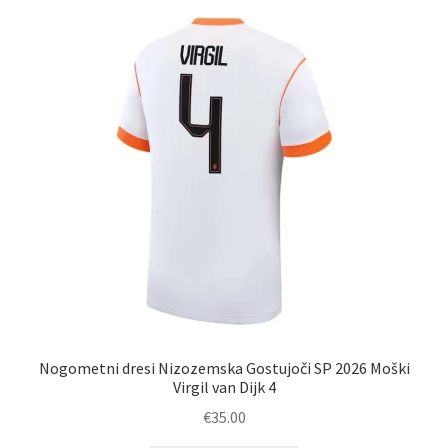
različic.
Možnosti
lahko
izberete
na
strani
izdelka
Nogometni dresi Nizozemska Gostujoči SP 2026 Moški
Virgil van Dijk 4
€
35.00