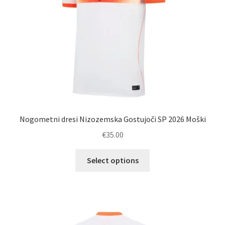
izdelka
Nogometni dresi Nizozemska Gostujoči SP 2026 Moški
€
35.00
Ta
Select options
izdelek
ima
več
različic.
Možnosti