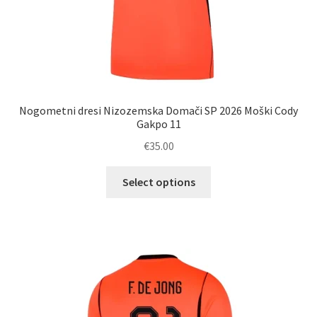
Nogometni dresi Nizozemska Domači SP 2026 Moški Cody
Gakpo 11
€
35.00
Ta
Select options
izdelek
ima
več
različic.
Možnosti
lahko
izberete
na