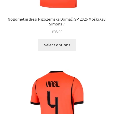
Nogometni dresi Nizozemska Domači SP 2026 Moški Xavi
Simons 7
€
35.00
Ta
Select options
izdelek
ima
več
različic.
Možnosti
lahko
izberete
na
strani
izdelka