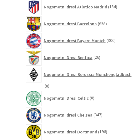
184
Nogometni dresi Atletico Madrid
184
izdelkov
695
Nogometni dresi Barcelona
695
izdelkov
306
Nogometni dresi Bayern Munich
306
izdelkov
26
Nogometni Dresi Benfica
26
izdelkov
Nogometni Dresi Borussia Monchengladbach
8
8
izdelkov
8
Nogometni Dresi Celtic
8
izdelkov
347
Nogometni dresi Chelsea
347
izdelkov
196
Nogometni dresi Dortmund
196
izdelkov