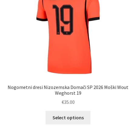
na
strani
izdelka
Nogometni dresi Nizozemska Domači SP 2026 Moški Wout
Weghorst 19
€
35.00
Ta
Select options
izdelek
ima