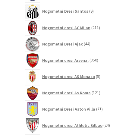
9
Nogometni Dresi Santos
9
izdelkov
211
Nogometni dresi AC Milan
211
izdelkov
44
Nogometni Dresi Ajax
44
izdelkov
350
Nogometni dresi Arsenal
350
izdelkov
8
Nogometni dresi AS Monaco
8
izdelkov
121
Nogometni dresi As Roma
121
izdelkov
71
Nogometni Dresi Aston Villa
71
izdelkov
24
Nogometni dresi Athletic Bilbao
24
izdelkov