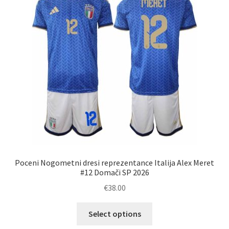
lahko
izberete
na
strani
izdelka
Poceni Nogometni dresi reprezentance Italija Alex Meret
#12 Domači SP 2026
€
38.00
Ta
Select options
izdelek