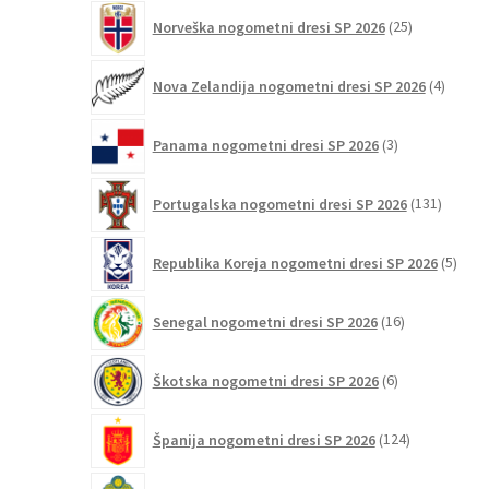
25
Norveška nogometni dresi SP 2026
25
izdelkov
4
Nova Zelandija nogometni dresi SP 2026
4
izdelki
3
Panama nogometni dresi SP 2026
3
izdelki
131
Portugalska nogometni dresi SP 2026
131
izdelko
5
Republika Koreja nogometni dresi SP 2026
5
izdel
16
Senegal nogometni dresi SP 2026
16
izdelkov
6
Škotska nogometni dresi SP 2026
6
izdelkov
124
Španija nogometni dresi SP 2026
124
izdelkov
23