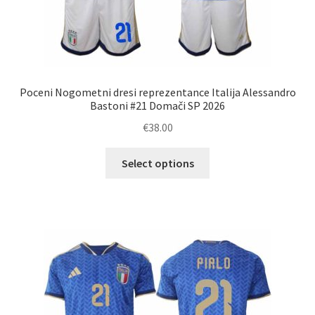
Poceni Nogometni dresi reprezentance Italija Alessandro
Bastoni #21 Domači SP 2026
€
38.00
Ta
Select options
izdelek
ima
več
različic.
Možnosti
lahko
izberete
na
strani