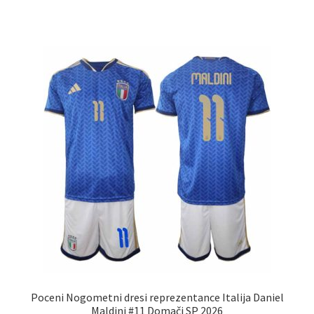
ima
več
različic.
Možnosti
lahko
izberete
na
strani
izdelka
Poceni Nogometni dresi reprezentance Italija Daniel
Maldini #11 Domači SP 2026