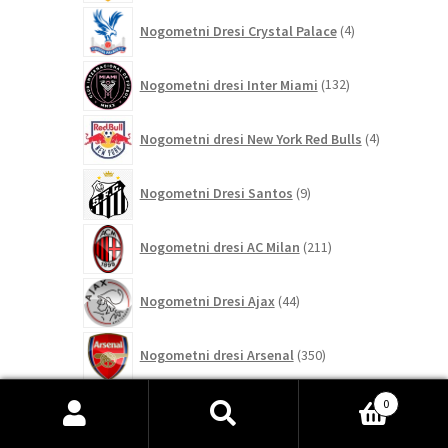
4
Nogometni Dresi Crystal Palace
4
izdelki
132
Nogometni dresi Inter Miami
132
izdelkov
4
Nogometni dresi New York Red Bulls
4
izdelki
9
Nogometni Dresi Santos
9
izdelkov
211
Nogometni dresi AC Milan
211
izdelkov
44
Nogometni Dresi Ajax
44
izdelkov
350
Nogometni dresi Arsenal
350
izdelkov
8
0
Nogometni dresi AS Monaco
8
izdelkov
Išči:
Iskanje