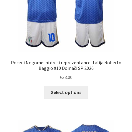
Poceni Nogometni dresi reprezentance Italija Roberto
Baggio #10 Domači SP 2026
€
38.00
Ta
Select options
izdelek
ima
več
različic.
Možnosti