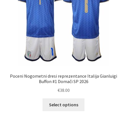
na
strani
izdelka
Poceni Nogometni dresi reprezentance Italija Gianluigi
Buffon #1 Domači SP 2026
€
38.00
Ta
Select options
izdelek
ima
več