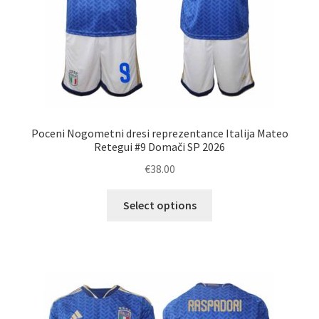
Poceni Nogometni dresi reprezentance Italija Mateo
Retegui #9 Domači SP 2026
€
38.00
Ta
Select options
izdelek
ima
več
različic.
Možnosti
lahko