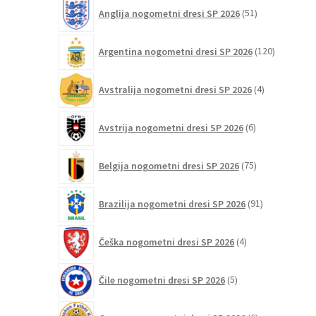
51
Anglija nogometni dresi SP 2026
51
izdelkov
120
Argentina nogometni dresi SP 2026
120
izdelkov
4
Avstralija nogometni dresi SP 2026
4
izdelki
6
Avstrija nogometni dresi SP 2026
6
izdelkov
75
Belgija nogometni dresi SP 2026
75
izdelkov
91
Brazilija nogometni dresi SP 2026
91
izdelkov
4
Češka nogometni dresi SP 2026
4
izdelki
5
Čile nogometni dresi SP 2026
5
izdelkov
6