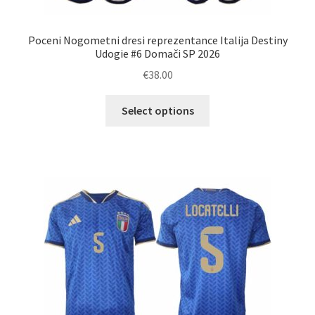
Poceni Nogometni dresi reprezentance Italija Destiny
Udogie #6 Domači SP 2026
€
38.00
Ta
Select options
izdelek
ima
več
različic.
Možnosti
lahko
izberete
na
strani
izdelka