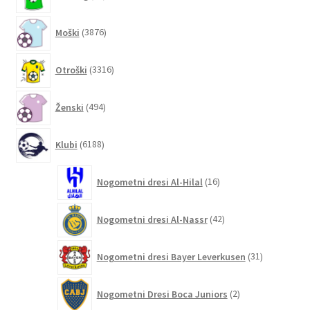
izdelkov
3876
Moški
3876
izdelkov
3316
Otroški
3316
izdelkov
494
Ženski
494
izdelkov
6188
Klubi
6188
izdelkov
16
Nogometni dresi Al-Hilal
16
izdelkov
42
Nogometni dresi Al-Nassr
42
izdelkov
31
Nogometni dresi Bayer Leverkusen
31
izdelkov
2
Nogometni Dresi Boca Juniors
2
izdelka