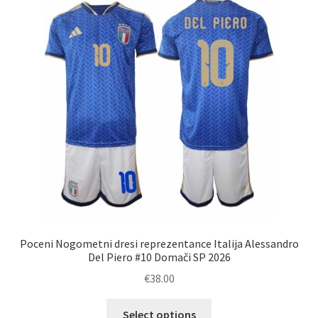
Možnosti
lahko
izberete
na
strani
izdelka
Poceni Nogometni dresi reprezentance Italija Alessandro
Del Piero #10 Domači SP 2026
€
38.00
Ta
Select options