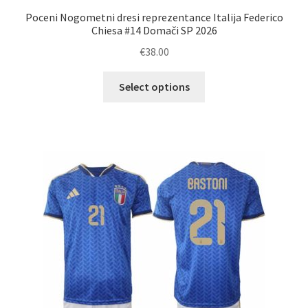
Poceni Nogometni dresi reprezentance Italija Federico
Chiesa #14 Domači SP 2026
€
38.00
Ta
Select options
izdelek
ima
več
različic.
Možnosti
lahko
izberete
na
strani
izdelka