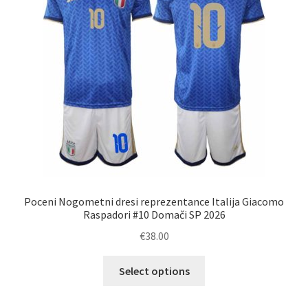
izberete
na
strani
izdelka
Poceni Nogometni dresi reprezentance Italija Giacomo
Raspadori #10 Domači SP 2026
€
38.00
Ta
Select options
izdelek
ima