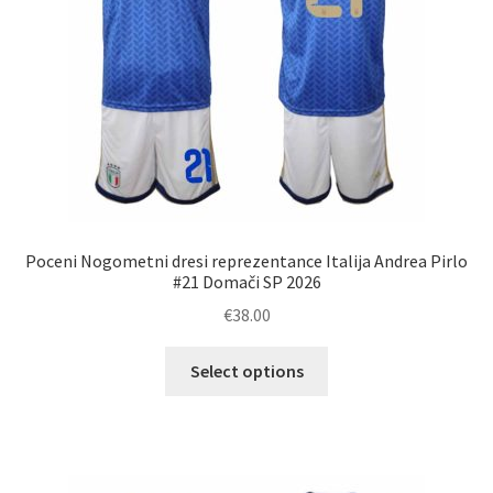
izdelka
Poceni Nogometni dresi reprezentance Italija Andrea Pirlo
#21 Domači SP 2026
€
38.00
Ta
Select options
izdelek
ima
več
različic.