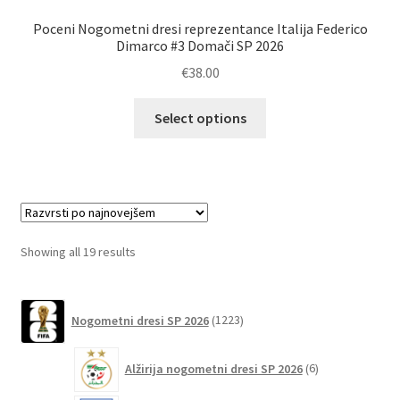
Poceni Nogometni dresi reprezentance Italija Federico
Dimarco #3 Domači SP 2026
€
38.00
Ta
Select options
izdelek
ima
več
različic.
Možnosti
lahko
Sorted
Showing all 19 results
izberete
by
na
latest
1223
strani
Nogometni dresi SP 2026
1223
izdelkov
izdelka
6
Alžirija nogometni dresi SP 2026
6
izdelkov