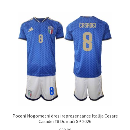
več
različic.
Možnosti
lahko
izberete
na
strani
izdelka
Poceni Nogometni dresi reprezentance Italija Cesare
Casadei #8 Domači SP 2026