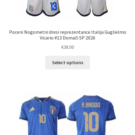
Poceni Nogometni dresi reprezentance Italija Guglielmo
Vicario #13 Domači SP 2026
€
38.00
Ta
Select options
izdelek
ima
več
različic.
Možnosti
lahko
izberete
na
strani
izdelka