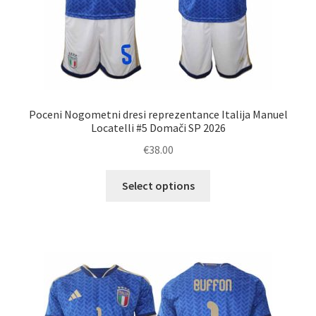
Poceni Nogometni dresi reprezentance Italija Manuel
Locatelli #5 Domači SP 2026
€
38.00
Ta
Select options
izdelek
ima
več
različic.
Možnosti
lahko
izberete