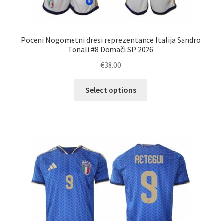
Poceni Nogometni dresi reprezentance Italija Sandro
Tonali #8 Domači SP 2026
€
38.00
Ta
Select options
izdelek
ima
več
različic.
Možnosti
lahko
izberete
na
strani
izdelka