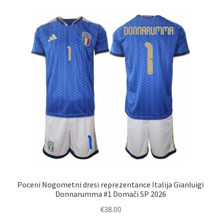
različic.
Možnosti
lahko
izberete
na
strani
izdelka
Poceni Nogometni dresi reprezentance Italija Gianluigi
Donnarumma #1 Domači SP 2026
€
38.00