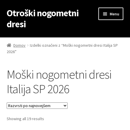
Otroški nogometni
Skip
Skip
Menu
to
to
dresi
navigation
content
Domov
Domov
Izdelki označeni z “Moški nogometni dresi Italija SP
2026”
Blog
Kontaktiraj nas
Moški nogometni dresi
Košarica
Italija SP 2026
Moj račun
Trgovina
Sorted
Showing all 19 results
by
Zaključek nakupa