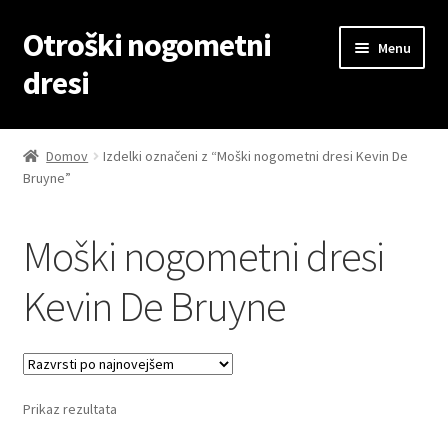
Otroški nogometni
Skip
Skip
Menu
to
to
dresi
navigation
content
Domov
Domov
Izdelki označeni z “Moški nogometni dresi Kevin De
Bruyne”
Blog
Kontaktiraj nas
Moški nogometni dresi
Košarica
Kevin De Bruyne
Moj račun
Trgovina
Prikaz rezultata
Zaključek nakupa