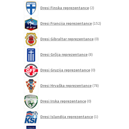
2
Dresi Finska reprezentance
2
izdelka
152
Dresi Francija reprezentance
152
izdelkov
0
Dresi Gibraltar reprezentance
0
izdelkov
8
Dresi Grčija reprezentance
8
izdelkov
0
Dresi Gruzija reprezentance
0
izdelkov
78
Dresi Hrvaška reprezentance
78
izdelkov
0
Dresi Irska reprezentance
0
izdelkov
1
Dresi Islandija reprezentance
1
izdelek
75