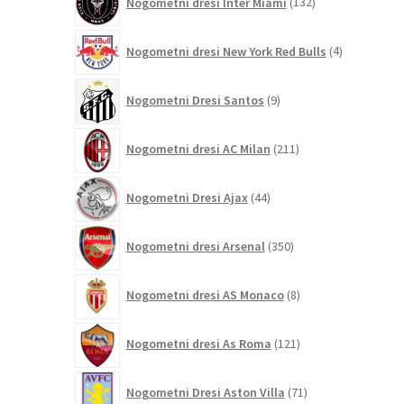
Nogometni dresi Inter Miami
132
izdelkov
4
Nogometni dresi New York Red Bulls
4
izdelki
9
Nogometni Dresi Santos
9
izdelkov
211
Nogometni dresi AC Milan
211
izdelkov
44
Nogometni Dresi Ajax
44
izdelkov
350
Nogometni dresi Arsenal
350
izdelkov
8
Nogometni dresi AS Monaco
8
izdelkov
121
Nogometni dresi As Roma
121
izdelkov
71
Nogometni Dresi Aston Villa
71
izdelkov