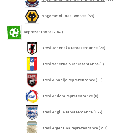
izdelkov
59
Nogometni Dresi Wolves
59
izdelkov
2042
Reprezentance
2042
izdelkov
26
Dresi Japonska reprezentance
26
izdelkov
3
Dresi Venezuela reprezentance
3
izdelki
11
Dresi Albanija reprezentance
11
izdelkov
0
Dresi Andora reprezentance
0
izdelkov
155
Dresi Anglija reprezentance
155
izdelkov
297
Dresi Argentina reprezentance
297
izdelkov