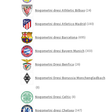
24
Nogometni dresi Athletic Bilbao
24
izdelkov
180
Nogometni dresi Atletico Madrid
180
izdelkov
695
Nogometni dresi Barcelona
695
izdelkov
303
Nogometni dresi Bayern Munich
303
izdelki
26
Nogometni Dresi Benfica
26
izdelkov
Nogometni Dresi Borussia Monchengladbach
8
8
izdelkov
8
Nogometni Dresi Celtic
8
izdelkov
347
Nogometni dresi Chelsea
347