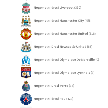
350
Nogometni dresi Liverpool
350
izdelkov
458
Nogometni dresi Manchester City
458
izdelkov
318
Nogometni dresi Manchester United
318
izdelkov
85
Nogometni Dresi Newcastle United
85
izdelkov
0
Nogometni dresi Olympique De Marseille
0
izdelk
3
Nogometni dresi Olympique Lyonnais
3
izdelki
13
Nogometni Dresi Porto
13
izdelkov
428
Nogometni dresi PSG
428
izdelkov