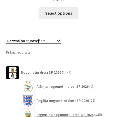
5.00
od 5
Ta
Select options
izdelek
ima
več
različic.
Možnosti
lahko
Prikaz rezultata
izberete
na
1223
strani
Nogometni dresi SP 2026
1223
izdelkov
izdelka
6
Alžirija nogometni dresi SP 2026
6
izdelkov
51
Anglija nogometni dresi SP 2026
51
izdelkov
120
Argentina nogometni dresi SP 2026
120
izdelkov