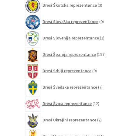
3
Dresi Škotska reprezentance
3
izdelki
0
Dresi Slovaška reprezentance
0
izdelkov
2
Dresi Slovenija reprezentance
2
izdelka
197
Dresi Španija reprezentance
197
izdelkov
0
Dresi Srbiji reprezentance
0
izdelkov
7
Dresi Švedska reprezentance
7
izdelkov
12
Dresi Švica reprezentance
12
izdelkov
2
Dresi Ukrajini reprezentance
2
izdelka
21