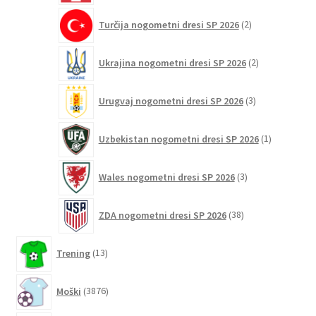
2
Turčija nogometni dresi SP 2026
2
izdelka
2
Ukrajina nogometni dresi SP 2026
2
izdelka
3
Urugvaj nogometni dresi SP 2026
3
izdelki
1
Uzbekistan nogometni dresi SP 2026
1
izdelek
3
Wales nogometni dresi SP 2026
3
izdelki
38
ZDA nogometni dresi SP 2026
38
izdelkov
13
Trening
13
izdelkov
3876
Moški
3876
izdelkov