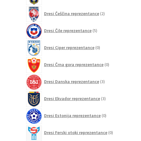
2
Dresi Češčina reprezentance
2
izdelka
5
Dresi Čile reprezentance
5
izdelkov
0
Dresi Ciper reprezentance
0
izdelkov
0
Dresi Črna gora reprezentance
0
izdelkov
3
Dresi Danska reprezentance
3
izdelki
3
Dresi Ekvador reprezentance
3
izdelki
0
Dresi Estonija reprezentance
0
izdelkov
0
Dresi Ferski otoki reprezentance
0
izdelkov