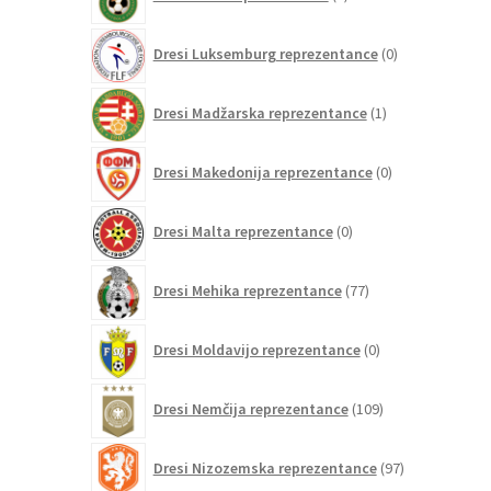
izdelkov
0
Dresi Luksemburg reprezentance
0
izdelkov
1
Dresi Madžarska reprezentance
1
izdelek
0
Dresi Makedonija reprezentance
0
izdelkov
0
Dresi Malta reprezentance
0
izdelkov
77
Dresi Mehika reprezentance
77
izdelkov
0
Dresi Moldavijo reprezentance
0
izdelkov
109
Dresi Nemčija reprezentance
109
izdelkov
97
Dresi Nizozemska reprezentance
97
izdelkov