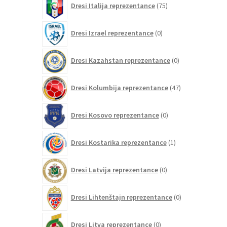
Dresi Italija reprezentance
75
izdelkov
0
Dresi Izrael reprezentance
0
izdelkov
0
Dresi Kazahstan reprezentance
0
izdelkov
47
Dresi Kolumbija reprezentance
47
izdelkov
0
Dresi Kosovo reprezentance
0
izdelkov
1
Dresi Kostarika reprezentance
1
izdelek
0
Dresi Latvija reprezentance
0
izdelkov
0
Dresi Lihtenštajn reprezentance
0
izdelkov
0
Dresi Litva reprezentance
0