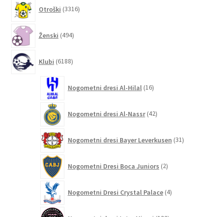
3316
Otroški
3316
izdelkov
494
Ženski
494
izdelkov
6188
Klubi
6188
izdelkov
16
Nogometni dresi Al-Hilal
16
izdelkov
42
Nogometni dresi Al-Nassr
42
izdelkov
31
Nogometni dresi Bayer Leverkusen
31
izdelkov
2
Nogometni Dresi Boca Juniors
2
izdelka
4
Nogometni Dresi Crystal Palace
4
izdelki
132