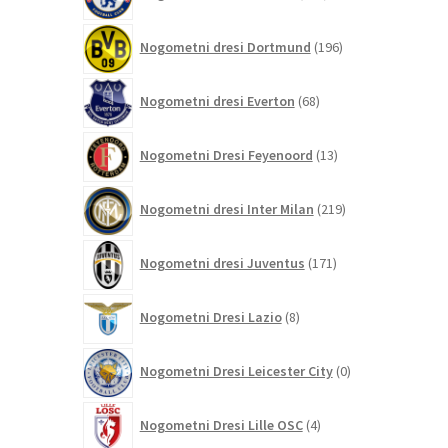
izdelkov
196
Nogometni dresi Dortmund
196
izdelkov
68
Nogometni dresi Everton
68
izdelkov
13
Nogometni Dresi Feyenoord
13
izdelkov
219
Nogometni dresi Inter Milan
219
izdelkov
171
Nogometni dresi Juventus
171
izdelkov
8
Nogometni Dresi Lazio
8
izdelkov
0
Nogometni Dresi Leicester City
0
izdelkov
4
Nogometni Dresi Lille OSC
4
izdelki