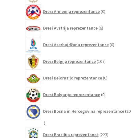
0
Dresi Armenija reprezentance
0
izdelkov
6
Dresi Avstrija reprezentance
6
izdelkov
0
Dresi Azerbajdžanu reprezentance
0
izdelkov
107
Dresi Belgija reprezentance
107
izdelkov
0
Dresi Belorusijo reprezentance
0
izdelkov
0
Dresi Bolgarijo reprezentance
0
izdelkov
Dresi Bosna in Hercegovina reprezentance
20
20
izdelkov
223
Dresi Brazilija reprezentance
223
izdelkov