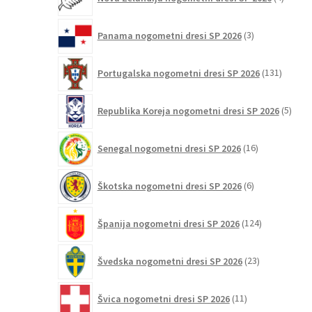
izdelki
3
Panama nogometni dresi SP 2026
3
izdelki
131
Portugalska nogometni dresi SP 2026
131
izdelko
5
Republika Koreja nogometni dresi SP 2026
5
izdel
16
Senegal nogometni dresi SP 2026
16
izdelkov
6
Škotska nogometni dresi SP 2026
6
izdelkov
124
Španija nogometni dresi SP 2026
124
izdelkov
23
Švedska nogometni dresi SP 2026
23
izdelkov
11
Švica nogometni dresi SP 2026
11
izdelkov