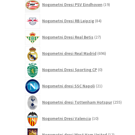
19
Nogometni Dresi PSV Eindhoven
19
izdelkov
84
Nogometni Dresi RB Leipzig
84
izdelkov
27
Nogometni Dresi Real Betis
27
izdelkov
696
Nogometni dresi Real Madrid
696
izdelkov
0
Nogometni Dresi Sporting CP
0
izdelkov
21
Nogometni dresi SSC Napoli
21
izdelkov
255
Nogometni dresi Tottenham Hotspur
255
izdelko
10
Nogometni Dresi Valencia
10
izdelkov
12
Nogometni dresi West Ham United
12