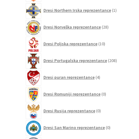
1
Dresi Northern Irska reprezentance
1
izdelek
28
Dresi Norveška reprezentance
28
izdelkov
10
Dresi Poljska reprezentance
10
izdelkov
208
Dresi Portugalska reprezentance
208
izdelkov
4
Dresi puran reprezentance
4
izdelki
0
Dresi Romuniji reprezentance
0
izdelkov
0
Dresi Rusija reprezentance
0
izdelkov
0
Dresi San Marino reprezentance
0
izdelkov